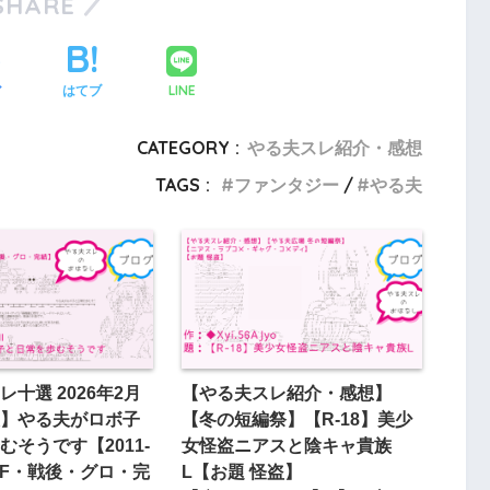
SHARE
LINE
ア
はてブ
CATEGORY :
やる夫スレ紹介・感想
TAGS :
ファンタジー
やる夫
十選 2026年2月
【やる夫スレ紹介・感想】
】やる夫がロボ子
【冬の短編祭】【R-18】美少
むそうです【2011-
女怪盗ニアスと陰キャ貴族
・SF・戦後・グロ・完
L【お題 怪盗】