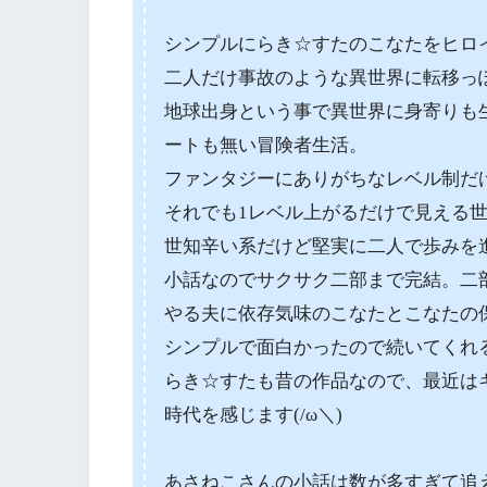
シンプルにらき☆すたのこなたをヒロ
二人だけ事故のような異世界に転移っ
地球出身という事で異世界に身寄りも
ートも無い冒険者生活。
ファンタジーにありがちなレベル制だ
それでも1レベル上がるだけで見える
世知辛い系だけど堅実に二人で歩みを
小話なのでサクサク二部まで完結。二
やる夫に依存気味のこなたとこなたの
シンプルで面白かったので続いてくれ
らき☆すたも昔の作品なので、最近は
時代を感じます(/ω＼)
あさねこさんの小話は数が多すぎて追