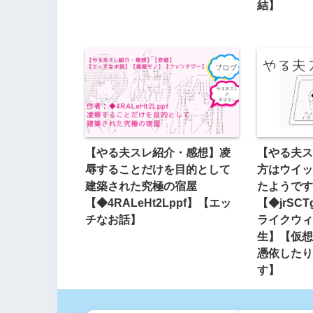
結】
【やる夫スレ紹介・感想】凌
【やる夫ス
辱することだけを目的として
方はウイッ
建築された究極の宿屋
たようです
【◆4RALeHt2Lppf】【エッ
【◆jrSC
チなお話】
ライクウィ
生】【仮想
憑依したり
す】