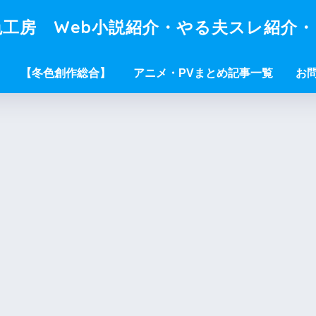
工房 Web小説紹介・やる夫スレ紹介
【冬色創作総合】
アニメ・PVまとめ記事一覧
お