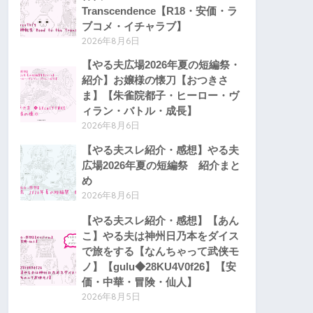
Transcendence【R18・安価・ラ
ブコメ・イチャラブ】
2026年8月6日
【やる夫広場2026年夏の短編祭・
紹介】お嬢様の懐刀【おつきさ
ま】【朱雀院都子・ヒーロー・ヴ
ィラン・バトル・成長】
2026年8月6日
【やる夫スレ紹介・感想】やる夫
広場2026年夏の短編祭 紹介まと
め
2026年8月6日
【やる夫スレ紹介・感想】【あん
こ】やる夫は神州日乃本をダイス
で旅をする【なんちゃって武侠モ
ノ】【gulu◆28KU4V0f26】【安
価・中華・冒険・仙人】
2026年8月5日