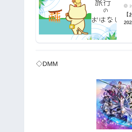
2
【
20
◇DMM