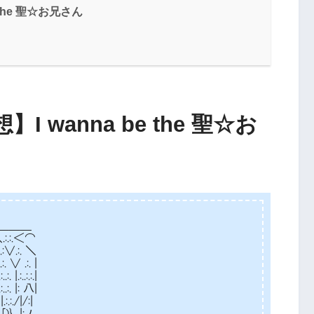
the 聖☆お兄さん
wanna be the 聖☆お
＿＿
.:.:.＜⌒
:.:∨.:. ＼
. ∨ .:. |
.:..:.:.|
. |: 八|
:./|/:|
 |:.ﾉ