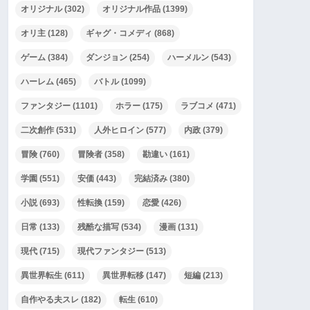
オリジナル
(302)
オリジナル作品
(1399)
オリ主
(128)
ギャグ・コメディ
(868)
ゲーム
(384)
ダンジョン
(254)
ハーメルン
(543)
ハーレム
(465)
バトル
(1099)
ファンタジー
(1101)
ホラー
(175)
ラブコメ
(471)
二次創作
(531)
人外ヒロイン
(577)
内政
(379)
冒険
(760)
冒険者
(358)
勘違い
(161)
学園
(551)
安価
(443)
完結済み
(380)
小説
(693)
性転換
(159)
恋愛
(426)
日常
(133)
残酷な描写
(534)
漫画
(131)
現代
(715)
現代ファンタジー
(513)
異世界転生
(611)
異世界転移
(147)
短編
(213)
自作やる夫スレ
(182)
転生
(610)