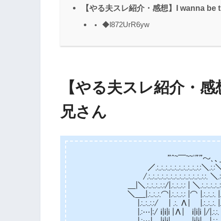
【やる夫スレ紹介・感想】I wanna be 
◆l872UrR6yw
【やる夫スレ紹介・感想】I 
兄さん
”^~￣~~ﾟ””～､、＿
／.:..:..:..:..:..:..:..:..:..:.:＼.:.:＼
/.:..:..:..:..:..:..:..:..:..:..:..:..:.:. ＼.
＿|＼.:..:..:..:.:/|.:..:..:.: | ＼.:..:..:..:..:.:
＼＿_|.:..:..:.⌒|.:..:..:.: |⌒ |.:..:..:. |.:..:. |
|.:..:..:.:/ | .:. Λ| |.:..:..:. |.:..:
|.:…|:/ ｉ|ｉ|i |Λ| ｉ|ｉ|i |/|.:.:. |.:.
|.:…| |ｉ|ｉ| |ｉ|ｉ| |.:.:. ｢)}