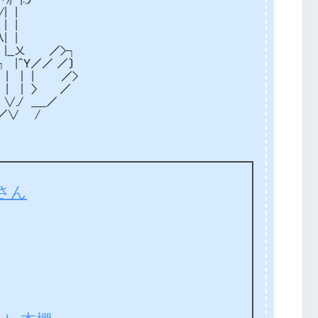
| |
 |
| |
|__乂 ／>┐
|＾Ｙ／／ ／〕
| ｜ | ／>
 ｜ 〉 ／
./ ＿_／
／∨ /
兄さん