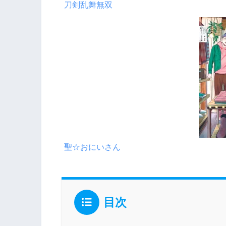
刀剣乱舞無双
聖☆おにいさん
目次