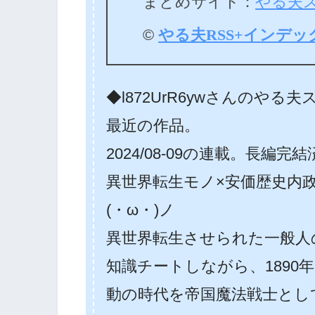
まとめサイト：
やる夫
©
やる夫RSS+インデッ
◆l872UrR6ywさんのやる
最近の作品。
2024/08-09の連載。長編完
異世界転生モノ×安価歴史内
(・ω・)ノ
異世界転生させられた一般人
知識チートしながら、1890
動の時代を帝国魔法戦士とし