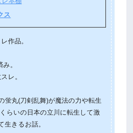
スレ本棚
クス
夫スレ作品。
結済み。
政スレ。
の蛍丸(刀剣乱舞)が魔法の力や転生
年くらいの日本の立川に転生して激
て生きるお話。