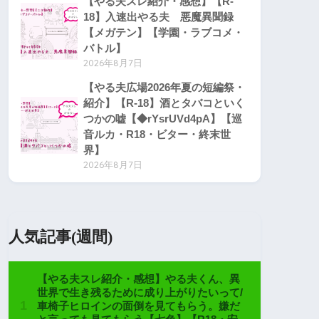
【やる夫スレ紹介・感想】【R-
18】入速出やる夫 悪魔異聞録
【メガテン】【学園・ラブコメ・
バトル】
2026年8月7日
【やる夫広場2026年夏の短編祭・
紹介】【R-18】酒とタバコといく
つかの嘘【◆rYsrUVd4pA】【巡
音ルカ・R18・ビター・終末世
界】
2026年8月7日
人気記事(週間)