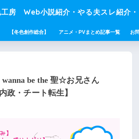
工房 Web小説紹介・やる夫スレ紹介
【冬色創作総合】
アニメ・PVまとめ記事一覧
お
nna be the 聖☆お兄さん
史・内政・チート転生】