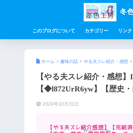
冬色
このブログについて
カテゴリー
リンク
ホーム
趣味の話
やる夫スレ紹介・感想
【やる夫スレ紹介・感想】I wa
【◆l872UrR6yw】【歴
2024年10月31日