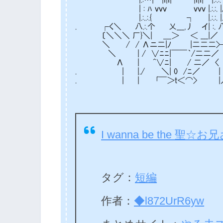
| : ﾊ ｖｖｖ ｖｖｖ |.:.:. |/
|.:..:.{ ┐ |.:.:. |. |
. ┌く＼ 八.:.个 乂___,丿 イ| :. 八
〔＼＼＼ 厂}＼| ＿＞ ＜ ___|／ 
＼ / / Λニ二|ﾉ |二二二>┐ 
＼ | / ∨ﾆﾆ|￣￣｀/二二／ 
Λ | ^∨ﾆ| / 二／ 〈 |
. | |./ ＼| 0 /ﾆ／ | ∨
. | | ｢￣＞ｔ＜⌒> |
I wanna be the 聖☆お
タグ：
短編
作者：
◆l872UrR6yw