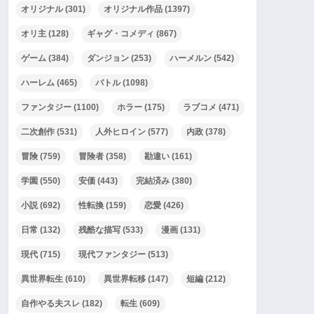
オリジナル
(301)
オリジナル作品
(1397)
オリ主
(128)
ギャグ・コメディ
(867)
ゲーム
(384)
ダンジョン
(253)
ハーメルン
(542)
ハーレム
(465)
バトル
(1098)
ファンタジー
(1100)
ホラー
(175)
ラブコメ
(471)
二次創作
(531)
人外ヒロイン
(577)
内政
(378)
冒険
(759)
冒険者
(358)
勘違い
(161)
学園
(550)
安価
(443)
完結済み
(380)
小説
(692)
性転換
(159)
恋愛
(426)
日常
(132)
残酷な描写
(533)
漫画
(131)
現代
(715)
現代ファンタジー
(513)
異世界転生
(610)
異世界転移
(147)
短編
(212)
自作やる夫スレ
(182)
転生
(609)