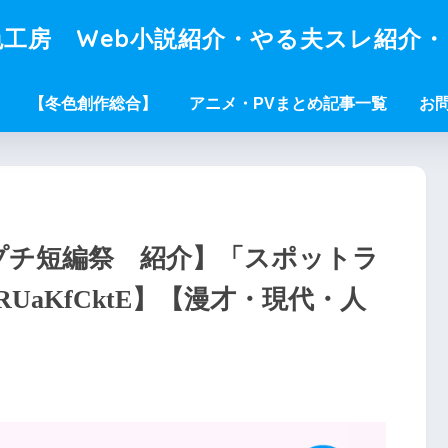
工房 Web小説紹介・やる夫スレ紹介
【冬色創作総合】
アニメ・PVまとめ記事一覧
お
Wプチ短編祭 紹介】「スポットラ
UaKfCktE】【漫才・現代・人