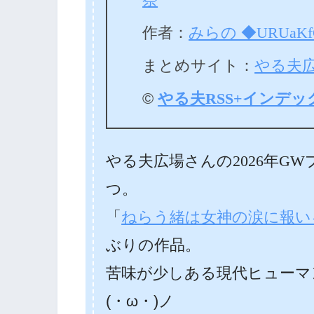
作者：
みらの ◆URUaKfC
まとめサイト：
やる夫
©
やる夫RSS+インデッ
やる夫広場さんの2026年G
つ。
「
ねらう緒は女神の涙に報い
ぶりの作品。
苦味が少しある現代ヒューマ
(・ω・)ノ