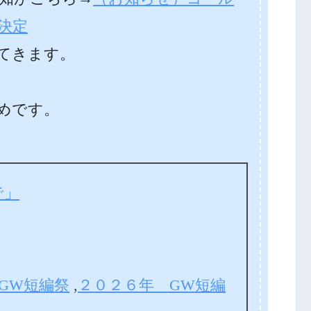
決定
てきます。
めです。
で」
GW短編祭
,
２０２６年 GW短編