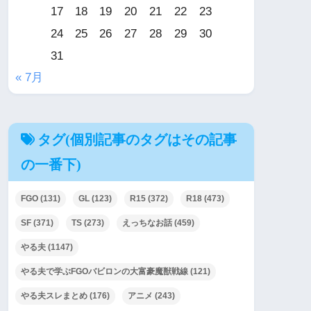
17
18
19
20
21
22
23
24
25
26
27
28
29
30
31
« 7月
タグ(個別記事のタグはその記事
の一番下)
FGO
(131)
GL
(123)
R15
(372)
R18
(473)
SF
(371)
TS
(273)
えっちなお話
(459)
やる夫
(1147)
やる夫で学ぶFGOバビロンの大富豪魔獣戦線
(121)
やる夫スレまとめ
(176)
アニメ
(243)