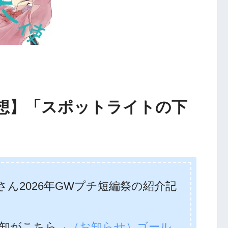
想】「スポットライトの下
ん2026年GWプチ短編祭の紹介記
知がこちら→
（お知らせ）ゴール