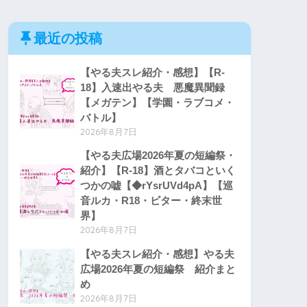
最近の投稿
【やる夫スレ紹介・感想】【R-
18】入速出やる夫 悪魔異聞録
【メガテン】【学園・ラブコメ・
バトル】
2026年8月7日
【やる夫広場2026年夏の短編祭・
紹介】【R-18】酒とタバコといく
つかの嘘【◆rYsrUVd4pA】【巡
音ルカ・R18・ビター・終末世
界】
2026年8月7日
【やる夫スレ紹介・感想】やる夫
広場2026年夏の短編祭 紹介まと
め
2026年8月7日