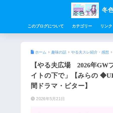
冬色
このブログについて
カテゴリー
リンク
ホーム
趣味の話
やる夫スレ紹介・感想
【やる夫広場 2026年G
イトの下で」【みらの ◆UR
間ドラマ・ビター】
2026年5月21日