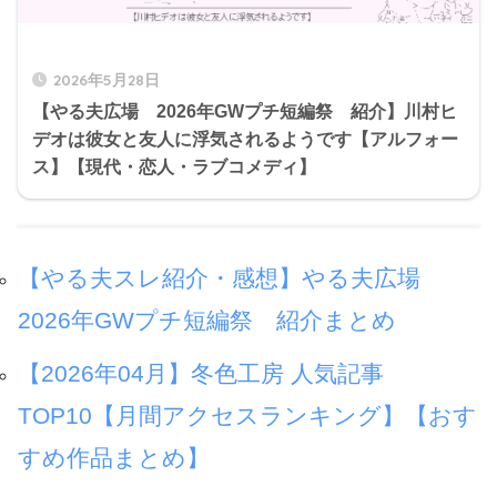
2026年5月28日
【やる夫広場 2026年GWプチ短編祭 紹介】川村ヒ
◆D752yjJGlQ
デオは彼女と友人に浮気されるようです【アルフォー
ス】【現代・恋人・ラブコメディ】
やる夫はエロい一年戦争を戦うよう
です【R-18】
【やる夫スレ紹介・感想】やる夫広場
やる夫はエロいデラーズ紛争を戦う
2026年GWプチ短編祭 紹介まとめ
ようです【R-18】
【2026年04月】冬色工房 人気記事
やる夫はエロいグリプス戦役を戦う
TOP10【月間アクセスランキング】【おす
ようです【R-18】
すめ作品まとめ】
【R-18】やる夫はエロいティターン