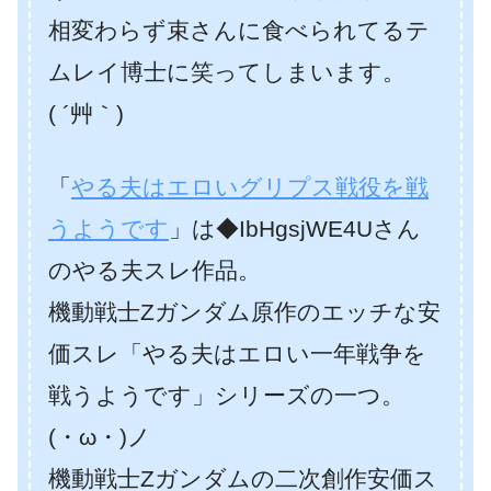
相変わらず束さんに食べられてるテ
ムレイ博士に笑ってしまいます。
( ´艸｀)
「
やる夫はエロいグリプス戦役を戦
うようです
」は◆IbHgsjWE4Uさん
のやる夫スレ作品。
機動戦士Zガンダム原作のエッチな安
価スレ「やる夫はエロい一年戦争を
戦うようです」シリーズの一つ。
(・ω・)ノ
機動戦士Zガンダムの二次創作安価ス