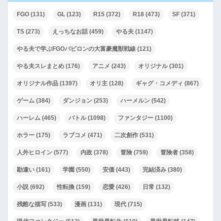
FGO
(131)
GL
(123)
R15
(372)
R18
(473)
SF
(371)
TS
(273)
えっちなお話
(459)
やる夫
(1147)
やる夫で学ぶFGOバビロンの大富豪魔獣戦線
(121)
やる夫スレまとめ
(176)
アニメ
(243)
オリジナル
(301)
オリジナル作品
(1397)
オリ主
(128)
ギャグ・コメディ
(867)
ゲーム
(384)
ダンジョン
(253)
ハーメルン
(542)
ハーレム
(465)
バトル
(1098)
ファンタジー
(1100)
ホラー
(175)
ラブコメ
(471)
二次創作
(531)
人外ヒロイン
(577)
内政
(378)
冒険
(759)
冒険者
(358)
勘違い
(161)
学園
(550)
安価
(443)
完結済み
(380)
小説
(692)
性転換
(159)
恋愛
(426)
日常
(132)
残酷な描写
(533)
漫画
(131)
現代
(715)