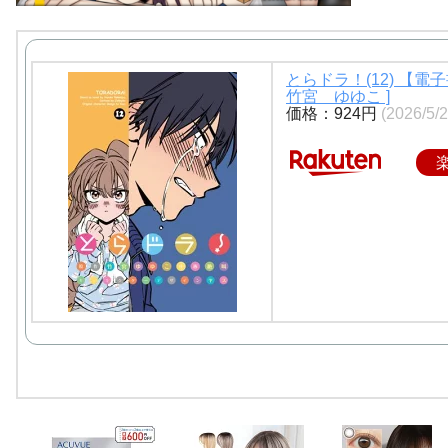
とらドラ！(12) 【電
竹宮 ゆゆこ ]
価格：924円
(2026/5