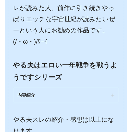
レが読みた人、前作に引き続きやっ
ぱりエッチな宇宙世紀が読みたいぜ
ーという人にお勧めの作品です。
(/・ω・)/ﾜｰｲ
やる夫はエロい一年戦争を戦うよ
うですシリーズ
内容紹介
作者は
◆IbHgsjWE4U
さん。
シリーズを通しては2014年～2017年の
やる夫スレの紹介・感想は以上にな
連載で全て完結済み。
ります。