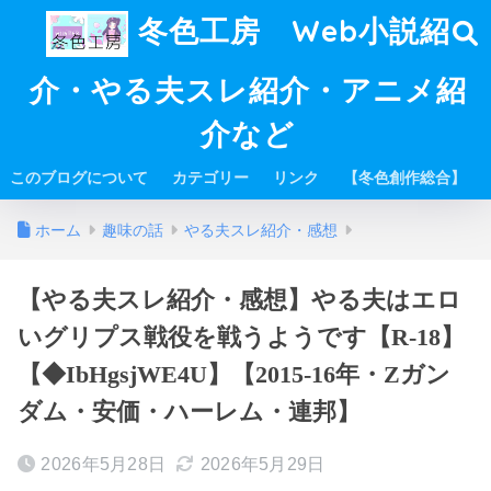
冬色工房 Web小説紹
介・やる夫スレ紹介・アニメ紹
介など
このブログについて
カテゴリー
リンク
【冬色創作総合】
ホーム
趣味の話
やる夫スレ紹介・感想
【やる夫スレ紹介・感想】やる夫はエロ
いグリプス戦役を戦うようです【R-18】
【◆IbHgsjWE4U】【2015-16年・Zガン
ダム・安価・ハーレム・連邦】
2026年5月28日
2026年5月29日