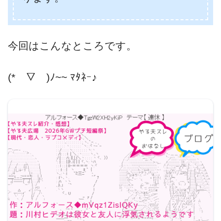
冬色の中ではやる夫スレでエッチなファース
トガンダムシリーズといえばこの作品という
今回はこんなところです。
感じあります。
(*￣▽￣)ﾉ~~ ﾏﾀﾈｰ♪
(￣ー￣)ﾆﾔﾘ