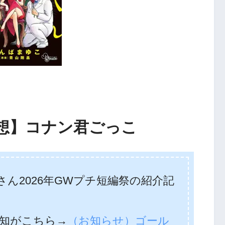
想】コナン君ごっこ
ん2026年GWプチ短編祭の紹介記
知がこちら→
（お知らせ）ゴール