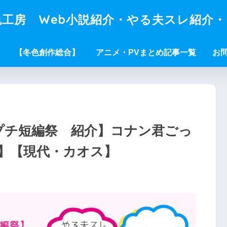
工房 Web小説紹介・やる夫スレ紹介
【冬色創作総合】
アニメ・PVまとめ記事一覧
お
Wプチ短編祭 紹介】コナン君ごっ
7Y】【現代・カオス】