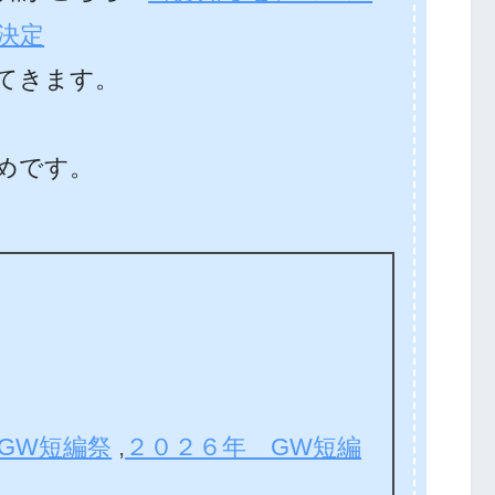
決定
てきます。
めです。
GW短編祭
,
２０２６年 GW短編