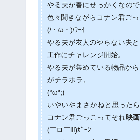
やる夫が春にせっかくなので
色々聞きながらコナン君ごっ
(/・ω・)/ﾜｰｲ
やる夫が友人のやらない夫と
工作にチャレンジ開始。
やる夫が集めている物品から
がチラホラ。
(°ω°;)
いやいやまさかねと思ったら
コナン君ごっこってそれ
映
(￣ロ￣lll)ｶﾞｰﾝ