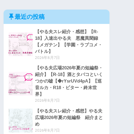
最近の投稿
【やる夫スレ紹介・感想】【R-
18】入速出やる夫 悪魔異聞録
【メガテン】【学園・ラブコメ・
バトル】
2026年8月7日
【やる夫広場2026年夏の短編祭・
紹介】【R-18】酒とタバコといく
つかの嘘【◆rYsrUVd4pA】【巡
音ルカ・R18・ビター・終末世
界】
2026年8月7日
【やる夫スレ紹介・感想】やる夫
広場2026年夏の短編祭 紹介まと
め
2026年8月7日