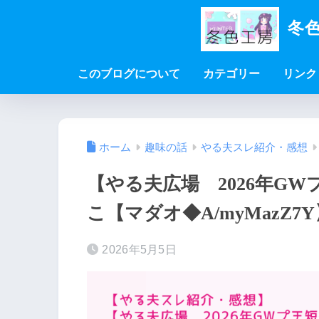
冬色
このブログについて
カテゴリー
リンク
ホーム
趣味の話
やる夫スレ紹介・感想
【やる夫広場 2026年G
こ【マダオ◆A/myMazZ
2026年5月5日