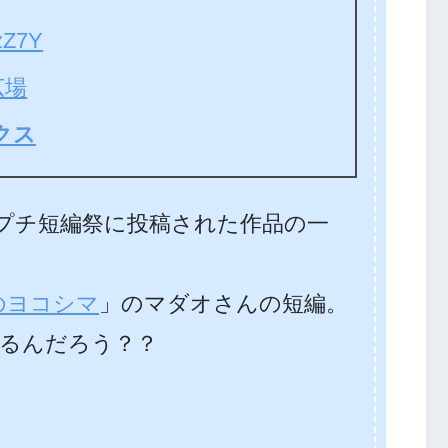
Z7Y
広場
クス
Wプチ短編祭に投稿された作品の一
のヨコシマ
」のマダオさんの短編。
るんだろう？？