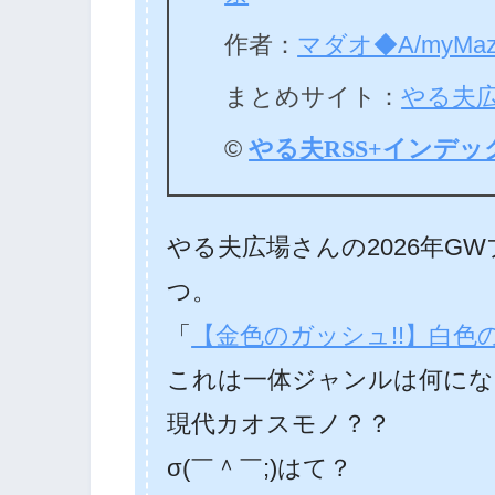
作者：
マダオ◆A/myMaz
まとめサイト：
やる夫
©
やる夫RSS+インデッ
やる夫広場さんの2026年G
つ。
「
【金色のガッシュ!!】白色
これは一体ジャンルは何にな
現代カオスモノ？？
σ(￣＾￣;)はて？