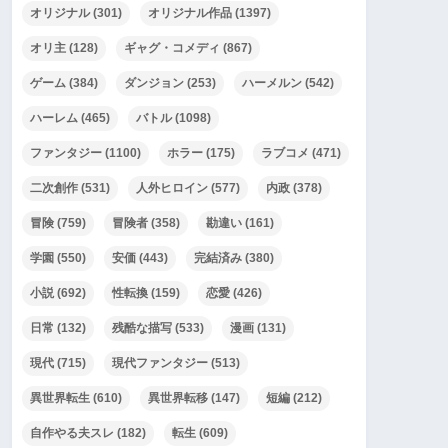
オリジナル
(301)
オリジナル作品
(1397)
オリ主
(128)
ギャグ・コメディ
(867)
ゲーム
(384)
ダンジョン
(253)
ハーメルン
(542)
ハーレム
(465)
バトル
(1098)
ファンタジー
(1100)
ホラー
(175)
ラブコメ
(471)
二次創作
(531)
人外ヒロイン
(577)
内政
(378)
冒険
(759)
冒険者
(358)
勘違い
(161)
学園
(550)
安価
(443)
完結済み
(380)
小説
(692)
性転換
(159)
恋愛
(426)
日常
(132)
残酷な描写
(533)
漫画
(131)
現代
(715)
現代ファンタジー
(513)
異世界転生
(610)
異世界転移
(147)
短編
(212)
自作やる夫スレ
(182)
転生
(609)