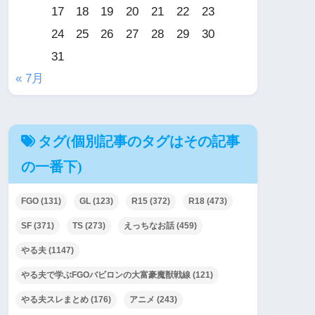
17
18
19
20
21
22
23
24
25
26
27
28
29
30
31
« 7月
タグ(個別記事のタグはその記事
の一番下)
FGO
(131)
GL
(123)
R15
(372)
R18
(473)
SF
(371)
TS
(273)
えっちなお話
(459)
やる夫
(1147)
やる夫で学ぶFGOバビロンの大富豪魔獣戦線
(121)
やる夫スレまとめ
(176)
アニメ
(243)