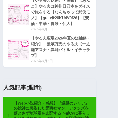
【やる夫スレ紹介・感想】【あん
こ】やる夫は神州日乃本をダイス
で旅をする【なんちゃって武侠モ
ノ】【gulu◆28KU4V0f26】【安
価・中華・冒険・仙人】
2026年8月5日
【やる夫広場2026年夏の短編祭・
紹介】 羨嫉万光のやる夫【一之
瀬アスナ・異能バトル・イチャラ
ブ】
2026年8月5日
人気記事(週間)