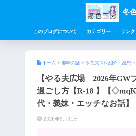
冬色
このブログについて
カテゴリー
リンク
ホーム
趣味の話
やる夫スレ紹介・感想
【やる夫広場 2026年G
過ごし方【R-18 】【◇mq
代・義妹・エッチなお話】
2026年5月31日