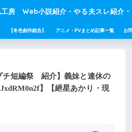
工房 Web小説紹介・やる夫スレ紹介
【冬色創作総合】
アニメ・PVまとめ記事一覧
お
Wプチ短編祭 紹介】義妹と連休の
KJxdRM0n2f】【紲星あかり・現