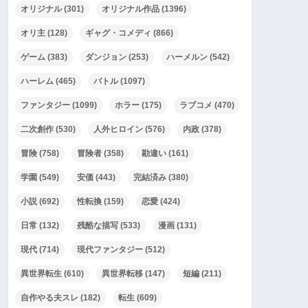
オリジナル
(301)
オリジナル作品
(1396)
オリ主
(128)
ギャグ・コメディ
(866)
ゲーム
(383)
ダンジョン
(253)
ハーメルン
(542)
ハーレム
(465)
バトル
(1097)
ファンタジー
(1099)
ホラー
(175)
ラブコメ
(470)
二次創作
(530)
人外ヒロイン
(576)
内政
(378)
冒険
(758)
冒険者
(358)
勘違い
(161)
学園
(549)
安価
(443)
完結済み
(380)
小説
(692)
性転換
(159)
恋愛
(424)
日常
(132)
残酷な描写
(533)
漫画
(131)
現代
(714)
現代ファンタジー
(512)
異世界転生
(610)
異世界転移
(147)
短編
(211)
自作やる夫スレ
(182)
転生
(609)