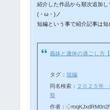
紹介した作品から順次追加し
(・ω・)ノ
短編という事で紹介記事は短
義妹と連休の過ごし方【R
タグ：
短編
同名検索：
２０２５年 
祭
作者：◇mqKJxdRM0n2f