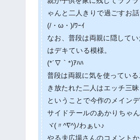
親が子供を家に残してラブラ
ゃんと二人きりで過ごすお話
(/・ω・)/ﾜｰｲ
なお、普段は両親に隠してい
はデキている模様。
(*´∇｀*)ｱﾊﾊ
普段は両親に気を使っている
き放たれた二人はエッチ三昧
ということで今作のメインデ
サイドテールのあかりちゃ
ヾ(〃^∇^)ﾉわぁい♪
やる夫広場さんのコメントから察