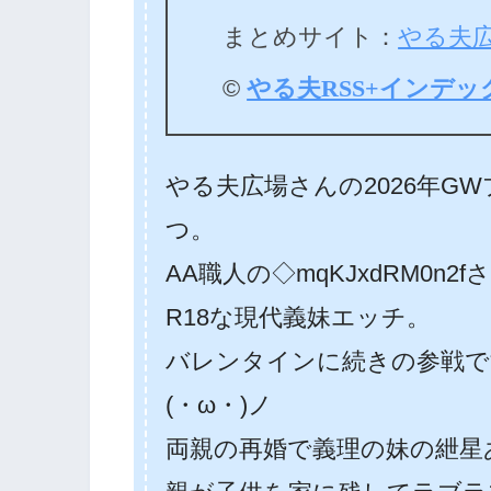
まとめサイト：
やる夫
©
やる夫RSS+インデッ
やる夫広場さんの2026年G
つ。
AA職人の◇mqKJxdRM0n
R18な現代義妹エッチ。
バレンタインに続きの参戦で
(・ω・)ノ
両親の再婚で義理の妹の紲星