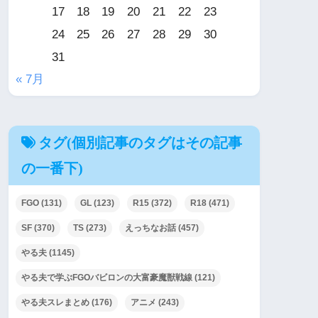
17
18
19
20
21
22
23
24
25
26
27
28
29
30
31
« 7月
タグ(個別記事のタグはその記事
の一番下)
FGO
(131)
GL
(123)
R15
(372)
R18
(471)
SF
(370)
TS
(273)
えっちなお話
(457)
やる夫
(1145)
やる夫で学ぶFGOバビロンの大富豪魔獣戦線
(121)
やる夫スレまとめ
(176)
アニメ
(243)