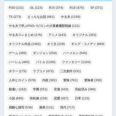
FGO
(131)
GL
(123)
R15
(374)
R18
(475)
SF
(371)
TS
(273)
えっちなお話
(461)
やる夫
(1150)
やる夫で学ぶFGOバビロンの大富豪魔獣戦線
(121)
やる夫スレまとめ
(176)
アニメ
(243)
オリジナル
(303)
オリジナル作品
(1402)
オリ主
(129)
ギャグ・コメディ
(869)
ゲーム
(385)
ダンジョン
(254)
ハーメルン
(545)
ハーレム
(465)
バトル
(1100)
ファンタジー
(1104)
ホラー
(175)
ラブコメ
(472)
二次創作
(531)
人外ヒロイン
(578)
内政
(381)
冒険
(761)
冒険者
(358)
勘違い
(162)
学園
(551)
安価
(443)
完結済み
(380)
小説
(695)
性転換
(159)
恋愛
(427)
日常
(133)
残酷な描写
(536)
漫画
(131)
現代
(717)