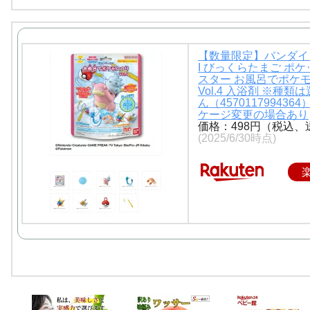
【数量限定】バンダイ 
I びっくらたまご ポ
スター お風呂でポケ
Vol.4 入浴剤 ※種類
ん（457011799436
ケージ変更の場合あり
価格：498円（税込、
(2025/6/30時点)