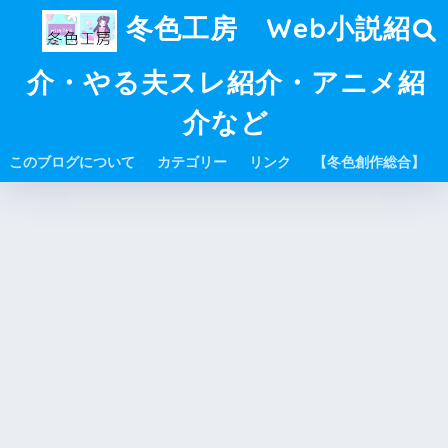
冬色工房 Web小説紹
介・やる夫スレ紹介・アニメ紹
介など
このブログについて
カテゴリー
リンク
【冬色創作総合】