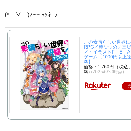
(*￣▽￣)ﾉ~~ ﾏﾀﾈｰ♪
この素晴らしい世界に
RPG／暁なつめ／三
／・イラストF．E．A
ゲーム【1000円以上
料】
価格：1,760円（税込
料)
(2025/6/30時点)