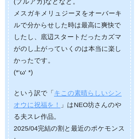
(ブルアカ)などなど。
メスガキメリュジーヌをオーバーキ
ルで分からせした時は最高に爽快で
したし、
底辺スタートだったカズマ
がのし上がっていくのは本当に楽し
かったです。
(*‘ω‘ *)
という訳で「
キこの素晴らしいシン
オウに祝福を！
」はNEO坊さんのや
る夫スレ作品。
2025/04完結の割と最近のポケモンス