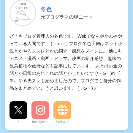
冬色
元プログラマの現ニート
どうもブログ管理人の冬色です。 Webでなんやかんやや
っている人間です。 (´・ω・) ブログ冬色工房はネット小
説とかやる夫スレとかの紹介・感想をメインに。 他にも
アニメ・漫画・動画・ドラマ。映画の紹介感想、趣味の
観葉植物や旅行なども記事にしています。 あとはお金の
話とか日常のあれこれの話とかしたいです (/・ω・)/ﾜｰｲ
あ、やる夫スレも始めましたので、ブログでも自分の作
品をまとめていこうと思います。 (・ω・)ノ
X
Instagram
Website