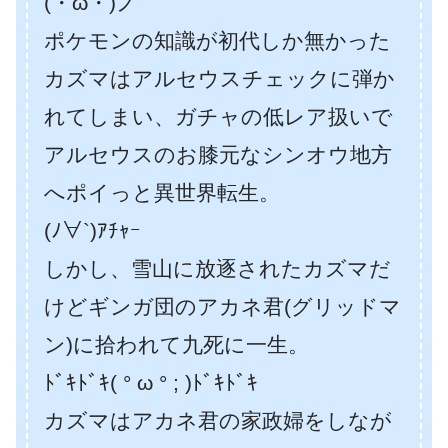
(・ω・)ノ
ポケモンの知識が初代しか無かった
カズマはアルセウスチェックに弾か
れてしまい、ガチャの低レア扱いで
アルセウスのお膝元なシンオウ地方
へポイっと異世界転生。
(ﾉ∀`)ｱﾁｬｰ
しかし、雪山に放逐されたカズマだ
けどギンガ団のアカネ君(グリッドマ
ン)に拾われて九死に一生。
ﾄﾞｷﾄﾞｷ( ° ω ° ; )ﾄﾞｷﾄﾞｷ
カズマはアカネ君の家政婦をしなが