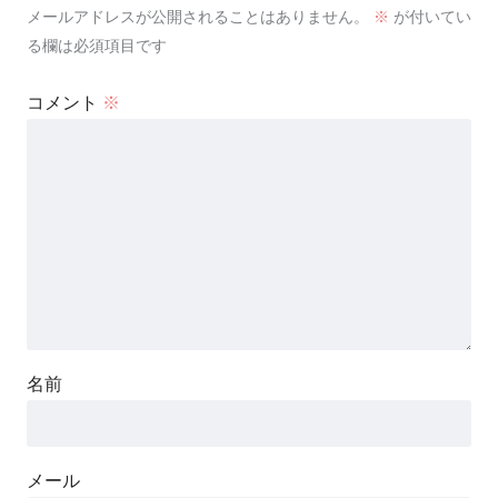
メールアドレスが公開されることはありません。
※
が付いてい
目的もなく生きるようです
る欄は必須項目です
【三周目】やる夫が異世界で
コメント
※
目的もなく生きるようです
やる夫は異世界で仲間達と生
きる【渡り鳥】になるようで
す。
ミク夫の異世界紀行
名前
女神転生・超儀典 やる夫の
割りと暇な女神転生
メール
気がついたらゾンビカーニバ