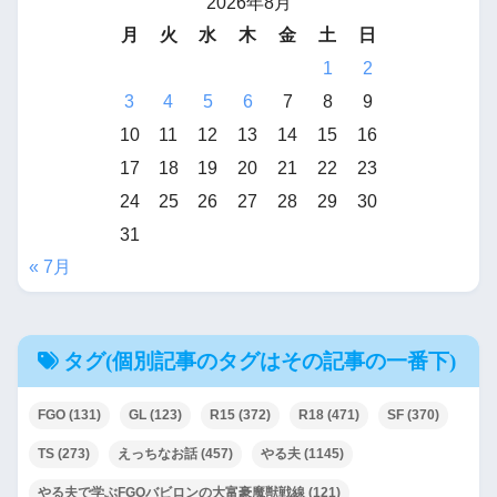
2026年8月
ぼっちやる夫君
月
火
水
木
金
土
日
1
2
転生したらドラクエ４の勇
3
4
5
6
7
8
9
者・・・・・・・・・・・・
10
11
12
13
14
15
16
・知り合いに生まれ変わって
17
18
19
20
21
22
23
た件
24
25
26
27
28
29
30
31
やる夫で現代ダンジョン
« 7月
日常が壊れた後で
TSやる夫はおいしみを食べた
タグ(個別記事のタグはその記事の一番下)
い
FGO
(131)
GL
(123)
R15
(372)
R18
(471)
SF
(370)
現代ファンタジー世界でリス
TS
(273)
えっちなお話
(457)
やる夫
(1145)
トラされたので冒険者やる
やる夫で学ぶFGOバビロンの大富豪魔獣戦線
(121)