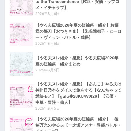
to the Transcendence【R18・安価・ラブコ
メ・イチャラブ】
2026年8月6日
【やる夫広場2026年夏の短編祭・紹介】お嬢
様の懐刀【おつきさま】【朱雀院都子・ヒーロ
ー・ヴィラン・バトル・成長】
2026年8月6日
【やる夫スレ紹介・感想】やる夫広場2026年
夏の短編祭 紹介まとめ
2026年8月6日
【やる夫スレ紹介・感想】【あんこ】やる夫は
神州日乃本をダイスで旅をする【なんちゃって
武侠モノ】【gulu◆28KU4V0f26】【安価・
中華・冒険・仙人】
2026年8月5日
【やる夫広場2026年夏の短編祭・紹介】 羨
嫉万光のやる夫【一之瀬アスナ・異能バトル・