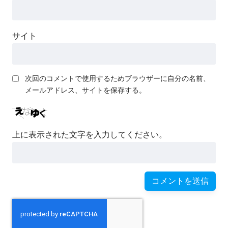
ルになってました的なお話
いせかいてんせいした やるお
サイト
くん!!
異世界からかえってきたやる
次回のコメントで使用するためブラウザーに自分の名前、
メールアドレス、サイトを保存する。
夫君のお話
やる夫とミクが崩壊した世界
上に表示された文字を入力してください。
を歩いていくようです
チートとかなくて、開幕ハー
ドモードだけど頑張って生き
ているやる夫君のお話
やる夫とあかりで異世界暮ら