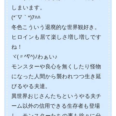
しまいます。
(*´∇｀*)ｱﾊﾊ
冬色こういう退廃的な世界観好き。
ヒロインも居て楽しさ増し増しです
ね！
ヾ(〃^∇^)ﾉわぁい♪
モンスターや良心を無くしたり怪物
になった人間から襲われつつ生き延
びるやる夫達。
異世界おじさんたちというやる夫チ
ーム以外の信用できる生存者も登場
し、モンスターたちの事も徐々に分