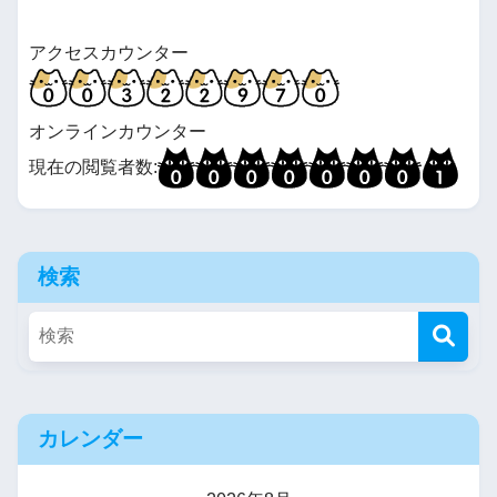
砂漠の王
アクセスカウンター
ただ、生きるために。
あかん系異世界転移に巻き込
オンラインカウンター
まれたやる夫君のお話
現在の閲覧者数:
超絶チートイケメン主人公と
して転生したやる夫君のお話
検索
やる夫とこなたが異世界に転
移っぽい転生をしました
すごく意味のない転生チート
を頂いて転生した話
カレンダー
ソロやる夫くんソロる