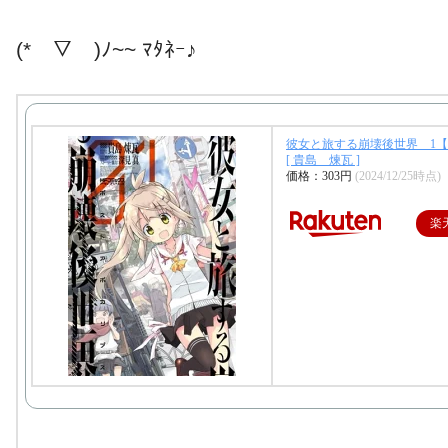
(*￣▽￣)ﾉ~~ ﾏﾀﾈｰ♪
彼女と旅する崩壊後世界 1
[ 貴島 煉瓦 ]
価格：303円
(2024/12/25時点)
楽