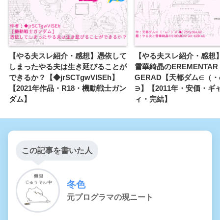
【やる夫スレ紹介・感想】憑依して
【やる夫スレ紹介・感想
いのーたいせん ちょうるぎあ
しまったやる夫は生き延びることが
雪華綺晶のEREMENTAR
できるか？【◆jrSCTgwVlSEh】
GERAD【天都ダム∈（
【2021年作品・R18・機動戦士ガン
∋】【2011年・安価・ギ
いのーたいせん ちょうるぎあ
ダム】
ィ・完結】
そのに!!!
いのーたいせん ちょうるぎあ
その3
この記事を書いた人
冬色
元プログラマの現ニート