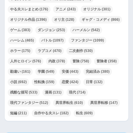
やる夫スレまとめ
(176)
アニメ
(243)
オリジナル
(301)
オリジナル作品
(1396)
オリ主
(128)
ギャグ・コメディ
(866)
ゲーム
(383)
ダンジョン
(253)
ハーメルン
(542)
ハーレム
(465)
バトル
(1097)
ファンタジー
(1099)
ホラー
(175)
ラブコメ
(470)
二次創作
(530)
人外ヒロイン
(576)
内政
(378)
冒険
(758)
冒険者
(358)
勘違い
(161)
学園
(549)
安価
(443)
完結済み
(380)
小説
(692)
性転換
(159)
恋愛
(424)
日常
(132)
残酷な描写
(533)
漫画
(131)
現代
(714)
現代ファンタジー
(512)
異世界転生
(610)
異世界転移
(147)
短編
(211)
自作やる夫スレ
(182)
転生
(609)