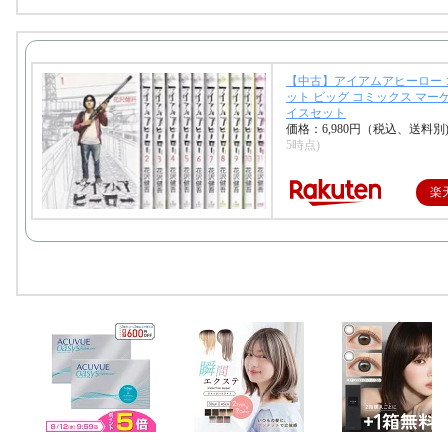
こちら
【中古】アイアムアヒーロー 
ット ビッグ コミックス マー
イスセット
価格：6,980円（税込、送料別
5時点)
楽
やる夫スレ作者歴
10年目到達雑談
こちら