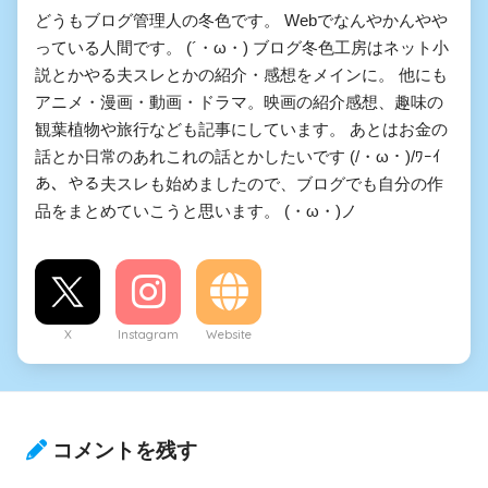
どうもブログ管理人の冬色です。 Webでなんやかんやや
っている人間です。 (´・ω・) ブログ冬色工房はネット小
説とかやる夫スレとかの紹介・感想をメインに。 他にも
アニメ・漫画・動画・ドラマ。映画の紹介感想、趣味の
観葉植物や旅行なども記事にしています。 あとはお金の
話とか日常のあれこれの話とかしたいです (/・ω・)/ﾜｰｲ
あ、やる夫スレも始めましたので、ブログでも自分の作
品をまとめていこうと思います。 (・ω・)ノ
X
Instagram
Website
やる夫が異世界で前を向いて
生きるようです(旧題:やる夫が
目的もなく生きるようです)
コメントを残す
【二周目】やる夫が異世界で