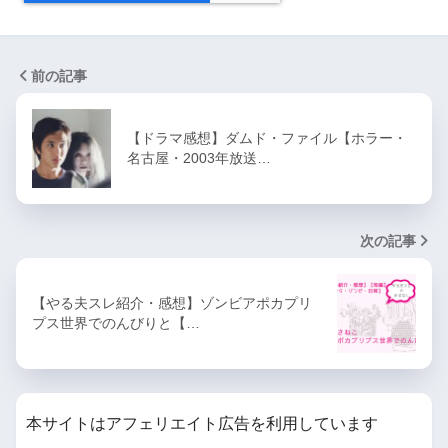
し
ガチャれ！ やる夫さん
前の記事
やる夫の現代ダンジョン最下
【ドラマ感想】ダムド・ファイル【ホラー・
層まで行ってみる(やる夫達が
名古屋・2003年放送…
現代ダンジョン60層の友達に
会いに行くようです)
次の記事
異能対戦・ソウルギア
【やる夫スレ紹介・感想】ゾンビアポカプリ
がーであんつかいやるお
プス世界でのんびりと【…
やる夫の「」
魔法少女やる夫 リベンジ
本サイトはアフェリエイト広告を利用しています