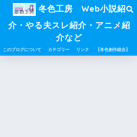
冬色工房 Web小説紹
介・やる夫スレ紹介・アニメ紹
介など
このブログについて
カテゴリー
リンク
【冬色創作総合】