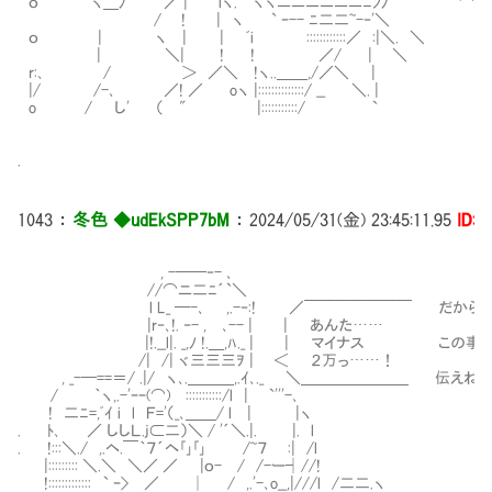
ｏ ヽ＿ﾉ ／ | iヽ. ヽヽニニニニニニﾆﾝﾉ ⌒Y⌒Y⌒
/ ! | ヽ ` ｰ-- ﾆ二二~-‐'＼
ｏ | ヽ | | ﾞi ::::::::::::／ :|＼. ＼
| ＼| ! ! ／/ | ＼
r:､ / ＞ ／＼ !ヽ..＿＿,/／＼ |
|/ /-､ ／! ／ oヽ |::::::::::::::/ __ ＼. |
o / し' （ " |:::::::::::/ `
.
1043
：
冬色 ◆udEkSPP7bM
：
2024/05/31(金) 23:45:11.95
ID:i
, -──‐- ､
//⌒ニ二ﾆ´`＼
l L_ ─-､ ,.-‐:! ／￣￣￣￣￣￣￣ だからこ
|r‐､!. ‐- , ､-- | | あんた……
|!.__l|. _,ﾉ !.＿,ﾊ._ | | マイナス この事
/| /| ヾ三三三ｦ | ＜ ２万っ……！
, _-─==＝/ .|/ ヽ､.＿＿＿,.ｲ､._ ＼＿＿＿＿＿＿＿ 伝え
/ ｀ヽ,.-'ｰｰ(⌒) :::::::::::/l | `'''-､
! 二ﾆ=,ﾞｲ i l Ｆ='（_､＿＿/ l | |ヽ
. ﾄ､ ／ ししＬ.j⊂二）＼ / '´＼.|. |. l
. !:::＼./ ,.ヘ.￣｀７´ヘ｢｣｢｣ /~７ :| /l
|::::::::: ＼.＼ ＼／ ／ |ｏ- / /-ー┤//!
!::::::::::::: ` ｰ> ／ │ / ,.'-､o__,|///l /二二.ヽ