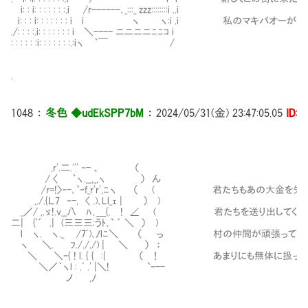
i: : i: : : : : : :.i /r------､_:::_ zzz::::::::i ..i
i: : : i: : : : : : : i i ヽ ヽ:i .i 私のマキバオー
./: : : :.i: : : : : : : i ＼---- ニニニニﾆﾆｺ i
: : : : : :i: : : : : : :.:iヽ ｀￣ /
.
1048
：
冬色 ◆udEkSPP7bM
：
2024/05/31(金) 23:47:05.05
ID:i
,r'.二.''' ‐- 、 （
/ 〈 ｀ヽ.__,_,ヽ ） ん
/r=!〉‐-､`ｰf_r'r',ﾆヽ （ ( 君たちもあの大金を失っ
,./.{Ｌ7 ‐-, 〈 .)､Ll_ｪ | ） )
_／/ ,.ゞ!.v__八 ﾊ､＿{. ! ∠ ( 君たちを送り出してく
二| {'´ .| (三三三;うﾄ､` ´ ＼ ） )
l ヽ. ヽ._ /7ﾞ)､ﾉlﾆ＼ （ っ 村の仲間が頑張って用
ヽ ＼. ﾌ./././) | ＼ ） ：
＼ ＼ｰ{ ! l. { { :| （ ！ あまりにも無体に扱って
＼／｀ヽl : .ﾞ .' |＼! `ｰ--
ノ ,ﾉ