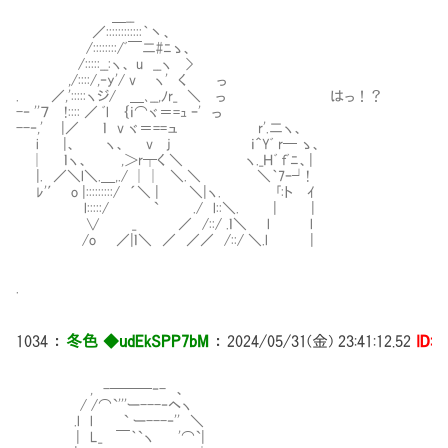
＿__
／::::::::::::｀丶、
/::::::::/ﾞ￣二#ﾆゝ、
/:::::__:ヽ、 u __ヽ >
,/::::/,‐y'/ v ヽ' く っ
. ／,':::::ヽジ/ ＿､__,ﾉr_ ＼ っ はっ！？
-‐ ''７ !:::: ／ ﾞl ｛ｉ⌒ヾ＝=ｭ ｰ' っ
--‐,' |／ ｌ v ヾ＝==ュ r'.二ヽ、
i |、 ヽ、 v j ｉ＾Yﾞ r─ ゝ、
│ ｌヽ、 ,＞r┬く ＼ ヽ._Ｈﾞ ｆﾞﾆ、|
|. ／＼l＼.＿,./ ││ ＼.＼ ＼｀7ｰ┘!
ﾚ'′ o |:::::::::/ ´＼ | ＼|ヽ. ｢:ト ｲ
l:::::/ ` ./ l::＼. | |
∨ _ ／ /::/ .ｌ＼ l l
/o ／|ｌ＼ ／ ／／ /::/ ＼.l |
.
1034
：
冬色 ◆udEkSPP7bM
：
2024/05/31(金) 23:41:12.52
ID:i
, -───‐- 、
/ /⌒`'''ー---‐ヘヽ
.l l ` ー---‐'' ＼
| L_ ￣｀`ヽ '⌒`|