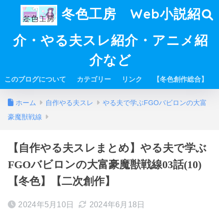
冬色工房 Web小説紹
介・やる夫スレ紹介・アニメ紹
介など
このブログについて
カテゴリー
リンク
【冬色創作総合】
ホーム
自作やる夫スレ
やる夫で学ぶFGOバビロンの大富
豪魔獣戦線
【自作やる夫スレまとめ】やる夫で学ぶ
FGOバビロンの大富豪魔獣戦線03話(10)
【冬色】【二次創作】
2024年5月10日
2024年6月18日