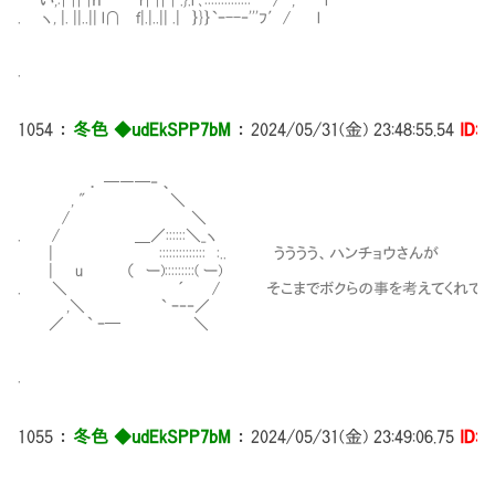
. ヽ, |. ||..|| l∩ ｆ|.|..|| .| ｝}｝`ｰ--‐'''ﾌ′/ l
.
1054
：
冬色 ◆udEkSPP7bM
：
2024/05/31(金) 23:48:55.54
ID:i
． ─―─‐ 、
, " ＼
/ ＼
. / ＿／::::::＼_ヽ
| :::::::::::::: :.. うううう、ハンチョウさんが
| u （ ー):::::::::( ー)
. ＼ ´ / そこまでボクらの事を考えてくれていた
,＼ ` ｰ‐‐／
／ ` ｰ─ ＼
.
1055
：
冬色 ◆udEkSPP7bM
：
2024/05/31(金) 23:49:06.75
ID:i
＿＿＿_