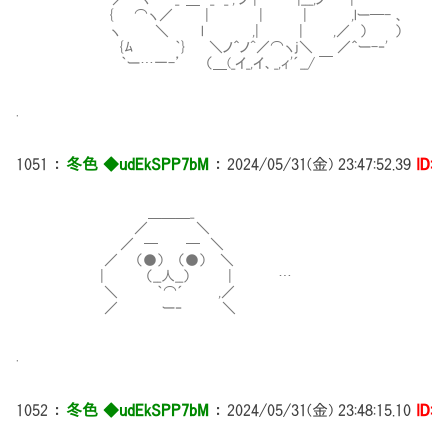
{ ⌒ヽ／ | | | ,lー─- 、 それこそ
ヽ ＼ l ,| | ,／ ） ）
{ﾑ ｀} ＼ノ＾ノ^／⌒ヽj＼ ／＾ー-‐'
｀ー…一-’ （＿(_イ_,イ、_,ィ'´__/ ￣
.
1051
：
冬色 ◆udEkSPP7bM
：
2024/05/31(金) 23:47:52.39
ID:i
＿＿＿_
／ ＼
／ ─ ─ ＼
／ （●） （●） ＼
| （__人__） | …
＼ ｀⌒´ ,／
／ ー‐ ＼
.
1052
：
冬色 ◆udEkSPP7bM
：
2024/05/31(金) 23:48:15.10
ID:i