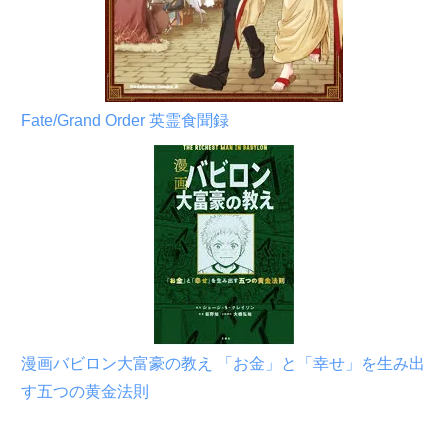
Fate/Grand Order 英霊食聞録
漫画バビロン大富豪の教え 「お金」と「幸せ」を生み出
す五つの黄金法則