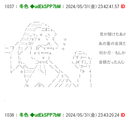
1037
：
冬色 ◆udEkSPP7bM
：
2024/05/31(金) 23:42:41.57
ID:i
＿__
／::::::::::::｀丶、
/::::::::/ﾞ￣二#ﾆゝ、
/:::::__:ヽ、 u __ヽ > 君が賭けたあの金貨
,/::::/,‐y'/ v ヽ' く っ
. ／,':::::ヽジ/ ＿､__,ﾉr_ ＼ っ あの量の金貨だ。
-‐ ''７ !:::: ／ ﾞl ｛ｉ⌒ヾ＝=ｭ ｰ' っ
--‐,' |／ ｌ v ヾ＝==ュ r'.二ヽ、 何か月…もしかし
i |、 ヽ、 v j ｉ＾Yﾞ r─ ゝ、
│ ｌヽ、 ,＞r┬く ＼ ヽ._Ｈﾞ ｆﾞﾆ、| 金額だったんじゃ
|. ／＼l＼.＿,./ ││ ＼.＼ ＼｀7ｰ┘!
ﾚ'′ o |:::::::::/ ´＼ | ＼|ヽ. ｢:ト ｲ
l:::::/ ` ./ l::＼. | |
∨ _ ／ /::/ .ｌ＼ l l
/o ／|ｌ＼ ／ ／／ /::/ ＼.l |
.
1038
：
冬色 ◆udEkSPP7bM
：
2024/05/31(金) 23:43:20.24
ID:i
＿＿＿_