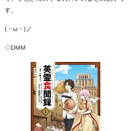
す。
(・ω・)ノ
◇DMM