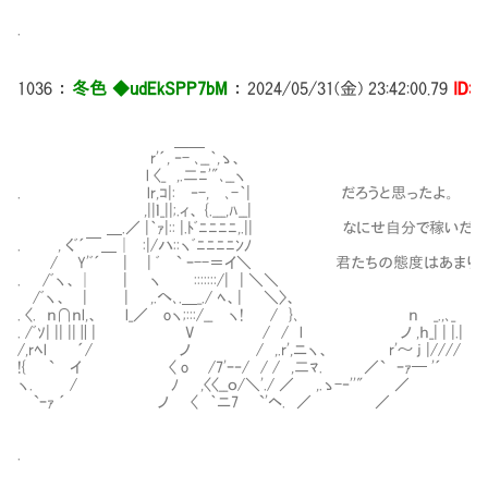
.
1036
：
冬色 ◆udEkSPP7bM
：
2024/05/31(金) 23:42:00.79
ID:i
＿＿
r'´, ‐- ､__｀,ゝ、
l 〈_ ,.二ﾆ'"､__ヽ
. lr,ｺ|: ‐-, ､-｀| だろうと思ったよ。
,||ｌ_||;.ィ、 {.___,ﾊ__|
＿.／ |｀ｧ|:: |.ﾄﾞﾆﾆﾆﾆ,.|| なにせ自分で稼いだ
. , くﾞ´￣＿│ :|/ハ::ヽﾞﾆﾆﾆﾆﾝﾉ
/ Y'ﾞ´ | | ﾞ ` ｰ--＝イ＼ 君たちの態度はあまりに
. /ﾞヽ、│ | ヽ :::::::/| | ＼＼
/ﾞヽ、 | | ,.へ､.＿_./ ﾍ、| ＼〉、
. 〈. ｎ∩ｎl,、 l_／ oヽ;:::/__ ヽ! / }､ ｎ _.,､_
. /ﾞｿ| || ||∥| V / / l ノ ,ｈ_| | |.|
/,rﾍl ´/ ノ / ,.r',ニヽ、 r'～ j |////
!{ ` イ 〈 o /7'ｰ‐/ / / ,二ﾏ. ／` ｰｧ─ '´
ヽ. / ﾉ ,〈〈__ｏ/＼'./ ／ ,.ゝ-‐''" ／
`ｰｧ ´ ノ 〈 ｀ニ7 `'ヘ. ／ ／
.