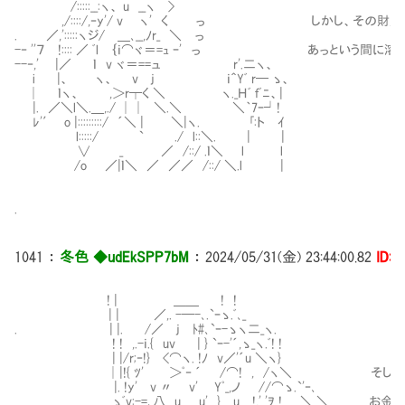
/:::::__:ヽ、 u __ヽ >
,/::::/,‐y'/ v ヽ' く っ しかし、その財産
. ／,':::::ヽジ/ ＿､__,ﾉr_ ＼ っ
-‐ ''７ !:::: ／ ﾞl ｛ｉ⌒ヾ＝=ｭ ｰ' っ あっという間に
--‐,' |／ ｌ v ヾ＝==ュ r'.二ヽ、
i |、 ヽ、 v j ｉ＾Yﾞ r─ ゝ、
│ ｌヽ、 ,＞r┬く ＼ ヽ._Ｈﾞ ｆﾞﾆ、|
|. ／＼l＼.＿,./ ││ ＼.＼ ＼｀7ｰ┘!
ﾚ'′ o |:::::::::/ ´＼ | ＼|ヽ. ｢:ト ｲ
l:::::/ ` ./ l::＼. | |
∨ _ ／ /::/ .ｌ＼ l l
/o ／|ｌ＼ ／ ／／ /::/ ＼.l |
.
1041
：
冬色 ◆udEkSPP7bM
：
2024/05/31(金) 23:44:00.82
ID:i
! | ＿＿ ! !
| | ／,. -─-､.`ｰゝ.ﾞ､_
. | |. /／ j ﾄ#､`ｰ-ゝヽ二_ヽ.
! ! ,.-ｉ.{ uv | } `ｰ-'´,ゝ_ヽ.ﾞ! !
| |/r;‐!} <⌒ヽ. !ﾉ v／'´u ＼ヽ}
│|!{ ﾂ' ＞ﾟ‐ ´ /⌒! , /ヽ＼ そして稼い
|. !y' v 〃 v' Yﾟ_,ノ //⌒ゝ.`'‐､
ゝﾞv:-=､八 u u' } u !,' 'ｦ ! ＼ ＼ お金