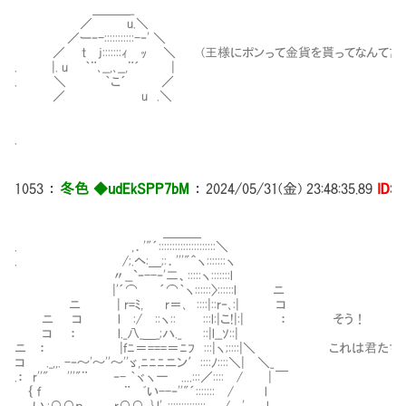
＿＿＿_
／ u.＼
／ー‐-:::::::::::-‐' ＼
／ t j:::::::ｨ ｯ ＼ (王様にポンって金貨を貰ってなんて言
. |. u ｀¨､__,､__,¨´ |
. ＼ ｀こ´ ／
／ u .＼
.
1053
：
冬色 ◆udEkSPP7bM
：
2024/05/31(金) 23:48:35.89
ID:i
＿＿＿
. ,．'"´:::::::::::::::::::::＼
. /;.ヘ:＿;:．'''"＾ヽ:::::::ヽ
〃__`‐--‐'二、:::::ヽ:::::::l
|'´⌒ ´⌒｀ヽ::::::〉::::::l ニ
ニ | r=ﾐ, r＝､ ::::|::r‐､:| コ
ニ コ l :/ ::ヽ:: :::l:|こ!|:| ： そう！
コ ： l._八_＿_;ハ._ ::|l__ｿ::|
ニ ： |ｆﾆ＝===＝ﾆﾌ :::|ヽ;::::|＼ これは君た
コ ._,,. -‐～'～''～''ゞ,ﾆﾆﾆニン′::::ﾉ::::＼| ＼_
.： r''" '''"¨ ‐- ｀ヾヽ一 ....:::／:::: / | ￣
｛ ｆ ¨ ﾞい--‐''"´::::::: / l
い,:∩∩ｎ r∩∩ .}.l'､:::::::::::::: / ,' l