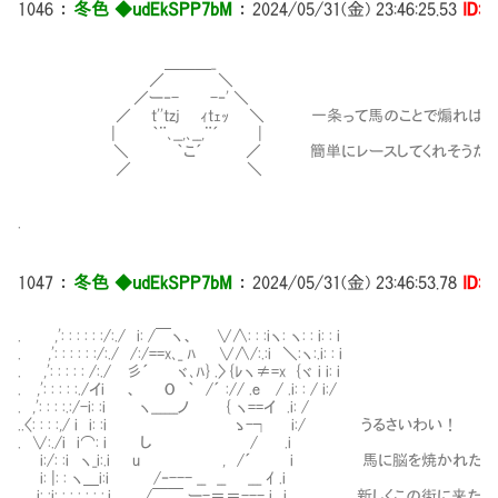
1046
：
冬色 ◆udEkSPP7bM
：
2024/05/31(金) 23:46:25.53
ID:i
＿＿＿_
／ ＼
／ー‐- -‐' ＼
／ t''tzj ｨtｪｯ ＼ 一条って馬のことで煽れば
| ｀¨､__,､__,¨´ |
＼ ｀こ´ ／ 簡単にレースしてくれそうだお
／ ＼
.
1047
：
冬色 ◆udEkSPP7bM
：
2024/05/31(金) 23:46:53.78
ID:i
. ,': : : : : :/:./ i: /￣ヽ、 ∨∧: : :iヽ: ヽ: : i: : i
. ,': : : : : :/:./ /:/==x､_ ﾊ ∨∧/:.:i ＼:ヽ:.i: : i
. ,': : : : : /:./ 彡´ ヾ､ﾊ} .〉 {ﾚヽ≠=x {ヾ i i: i
. ,': : : : :./イi 、 O ｀ /´ :// .e / .i: : / i:/
. ,': : : :.:/-i: :i ヽ______ノ { ヽ==イ .i: /
..〈: : : :,/ i i: :i ゝ-┐ i:/ うるさいわい！
. ∨:./i i⌒: i し / .i
i:/: :i ヽ_i:.i u , /´ i 馬に脳を焼かれた
i: |: : ヽ＿i:i /‐--- __ __ ___ ｲ .i
. i: :i: : : : : : :.i /￣￣ ー-＝＝--- i i 新しくこの街