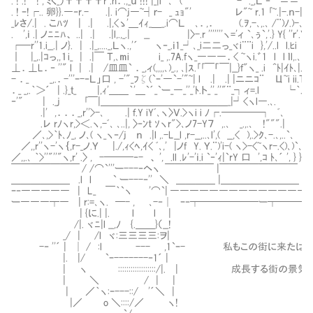
. ! .! ! , ﾐく_）ттттr .h．.,_ｕ !!! |_|i` ､ ( -'"._,Ｌ ‐''"＝＝'''Ｔ
. ! ｰ!┌.. 卵}}.―‐r.- .|. i⌒j―~┤ｒ- _ ｭｮ"' レ"~ r.1 ｢~.|-.ｎ-|｢Γ
_ﾚさ/.| . こﾊﾂ | .| .|,<ゝ'＿ｲｨ_＿_.i⌒Ｌ ､．,． (.ｦ,-､,.､ /¨)ﾉ.)-､ｭ ! .|〈ｆ 
. ',ｉ .| ノﾆﾆﾊ、 ..| .| .|l,.,_.| __ |〉-.r '''''''ヽ='ィ `､ぅ`,'.} Y{ ''ｒ'.Yヽi
┌─r''1.i__.| ノ}. | .|_,...._,Ｌヽ.,'´ ヽ‐_.ｉ1_┘､_i二二っ_ヾi¨¨i },'/..l l.ﾋi .l'f､)
｜ |_,.|ｺっ,,１i_ | .|￣ Ｔ,､mi i_ ,.7A.fヽ_―――．< ~ヽi.゛1 l l ｌl,.､ i.iｰ'
⊥．⊥L．‐ ''" l | .| /皿皿` ．_,ィ(,,,,､)_., ､|ｽ.｢｢￣「￣|__}ｆ"ヽ_ .i ^ﾄ|ｲﾄ､|./.
- ．_ _,.．-'''ｰ-‐Ｌ」口 , -'"_ﾌζ(`ｰ'―`-'"~| l .| .| |ニニｺ¨ Ц~i ii.Ｔтl只
．_ _,.｀＞´ | .}_ｔ_ |,ｨ'＿＿｀'＿`´_`ー_―_''_'ﾄ.ト_''_''"¨_┐ィ=.l └｀.}_ﾉ ｉ.Y_ 
‐'" | ._j ｢￣|＿＿＿＿＿＿＿＿＿＿＿＿＿_|┘<ヽl―.､. Ｊl.l ｌ. ｉ. l"''
.|' ,．．．_,r''>-､ .| ｆ.Y iYﾞ､ヽ〉Ｖ.>ヽi i ﾉ┌.────┐ ﾞ､ Ｌ
.レ rﾉヽr,>＜.ヽ,-ﾞ､ ､..|, 〉‐ﾝt ｿヽr">､ノ7-Y７ ,.､ _.,.
／､,>｀ﾄ､ﾉ_, ノ､( ヽ_ヽ‐/j ｎ .|l ,.-L__l ,r-__,..､l',( __,
／,,r''ヽ-'ヽ｛,r-_ノ.Ｙ |./,ｨ<ﾍ,ｲ< ﾞ､,' |ノf Y. Ｙ.¨)'i-( ヽ>-<~ヽr-.<)､)`､
／,,.､ ｀>''"''"ヽ,r' .〉 , -───‐- 、 ', .ll .ﾚ'-'ｉ.i `‐'ｨ|`rY 口 ',ｺ ﾄ､´ ', } }`､
￣￣￣￣￣￣￣ / /⌒`'''ー---‐ヘヽ ￣￣￣￣￣ |￣￣￣￣￣￣￣￣ |
＿＿＿＿＿＿ .l l ` ー---‐'' ＼ ＿＿＿＿ |＿＿＿＿＿＿＿＿ ﾄ
ｰ‐――――― | L_ ￣｀`ヽ '⌒`| ――――――――――――――
ー―――┬― | r:=､ヽ. ─- , ､-‐│ ｰ‐┬──────ー┬───
| {に.| |. l l |
/|. ヾﾆ|l __,ﾉ {.＿＿}（__!
_/ | /l ヾ:三三三三:ヲ|
-‐ ''´ | │ / :l --- ,1`ｰ- 私もこの街に来たば
|. |/ `ｰ-------‐1´ |
| ヽ ::::::::::::::::::/|. | 成長する街の景
| ＼ / | |
| ／｀ヽ:ｰ---::/ '´＼ |
|／ o ＼::::/／ ヽ!