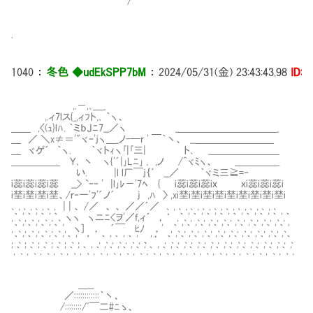
`/
.
1040
：
冬色 ◆udEkSPP7bM
：
2024/05/31(金) 23:43:43.98
ID:i
,.－,､＿_
,.ィ7lス{_,ィﾌト,､ ｀ヽ、
＿＿ ,〈(ｭ}lﾊ. ｀ミｂJﾆ7__／ヽ _＿＿＿＿＿＿＿＿＿＿_
＿ ／ ＼x≠＝'"ヾｰ'ｊヽ＿_ノ-─r ' ￣｀丶、 __＿＿＿＿＿＿＿＿
＿ ヾゲ´ ｀ヽ. ｀ヾトｨヽ｢|｢三| ト､ _＿＿＿＿＿＿＿
＿＿＿＿＿ Ｙ､ 丶 ヽ{'´|｣Lﾆ｣ , ,ノ /^ヾﾐヽ、 _＿＿＿＿_
い. |l l厂￣ｊ｛′ __／ ｀ヾミ三≧=‐
i蕊i蕊i蕊i蕊 __> `ｰ‐ ' |l｣ﾚ－'7ﾍ { i蕊i蕊i蕊iｘ ｘi蕊i蕊i蕊i
i埜i埜i埜i埜、/ｒ‐一'ﾌ'´ノ´ j ,ﾊ 〉 ,xi埜i埜i埜i埜i埜i埜i埜i埜i埜i
､ , ､ , ､ , ､ , | | 、 /／ 、 、 ／／´／ ､ , ､ , ､ , ､ , ､ , ､ , ､ , ､ , ､ , ､
,｀､',｀､',｀､',｀､ ヽヽ ヽニﾆ<ヲ'／ｆ,ィ´ ，‘ ,｀､',｀､',｀､',｀､',｀､',｀､',｀､',｀､',｀
,｀､',｀､',｀､',｀､', ヽ] ， ´￣ ﾋﾉ ，' ,｀､',｀､',｀､',｀､',｀､',｀､',｀､',｀､',｀､'
,｀､',｀､',｀､',｀､',｀､', ’ ,｀､',｀､',｀､', 、'‘ ,｀､',｀､',｀､',｀､',｀､',｀､',｀､',｀､',｀､',｀､
',｀､',｀､',｀､',｀､',｀､',｀､',｀､',｀､',｀､',｀､',｀､',｀､',｀､',｀､',｀､',｀､',｀､',｀､',｀､',｀､',｀､',
＿__
／::::::::::::｀丶、
/::::::::/ﾞ￣二#ﾆゝ、