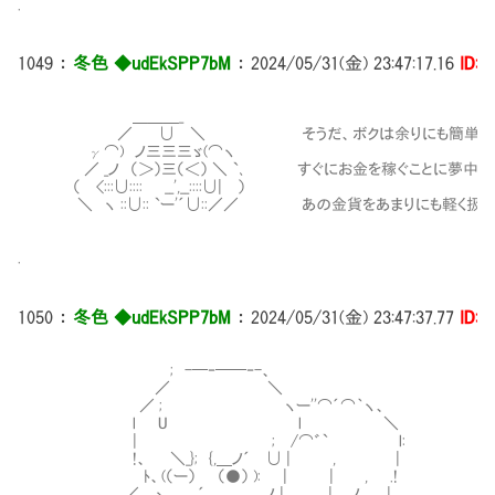
.
1049
：
冬色 ◆udEkSPP7bM
：
2024/05/31(金) 23:47:17.16
ID:i
＿＿＿_
／ ∪ ＼ そうだ、ボクは余りにも簡単にあん
γ⌒) ノ三三三ゞ(⌒ヽ
／ _ノ （＞）三（＜） ＼ `､ すぐにお金を稼ぐことに夢中に
（ <:::∪:::: __',__::::∪| ）
＼ ヽ ::∪:: `ー'´∪::／／ あの金貨をあまりにも軽く扱っ
.
1050
：
冬色 ◆udEkSPP7bM
：
2024/05/31(金) 23:47:37.77
ID:i
; -─‐──‐-、
／ ＼
／ ; ヽー''⌒´⌒｀ヽ、 いや、元手と
l U l ＼
| ; /⌒゛` l: ボクたちはこ
!、 ＼_}; {,＿ノ´ ∪ | , |
ﾄ、(（ー） （●） ): | | , .! お金を
／ ヽ _´＿ _ _ , ノ | |___,ノ |