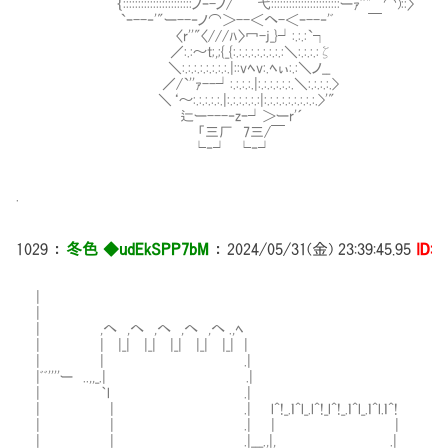
｛:::::::::::::::::::::::ノｰ-ノ/ ￣弋:::::::::::::::::::::::ーｧ''" ⌒)::〉
`ｰ--‐'"ー--‐ノ⌒＞--＜へ-＜ｰ--‐'ﾞ ￣
〈r''"〈///ﾊ〉冖-j_}┘:.:.:`┐
／:.:～t;,;{_{:.:.:.:.:.:.:.:.:＼:.:.:.:ζ
＼:.:.:.:.:.:.:.:.|::vﾍv:.ﾍぃ:.:＼ノ__
／/`''ｧ--┘:.:.:.:.|:.:.:.:.:.:.＼:.:.:.:.>
＼‘～:.:.:.:.:.|:.:.:.:.:.:|:.:.:.:.:.:.:.:.:.>'"
辷ー---‐zｰ┘＞ーr'´
「三厂 7三/￣
└‐┘ └‐┘
.
1029
：
冬色 ◆udEkSPP7bM
：
2024/05/31(金) 23:39:45.95
ID:i
|
|
| ,へ ,へ ,へ ,へ ,へ .,ﾍ
| | |_| |_| |_| |_| |_| |
| | .|
|ﾞﾞ''''ー ..,,_.| .|
| ｀l .|
| | .| l^!_.ｌ^l_.l^!_l^!_.ｌ^l_.ｌ^l.ｌ^!
| | .| | |
| | .|___.,|, .|