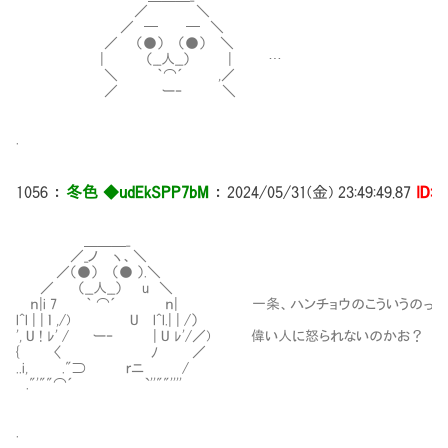
／ ＼
／ ─ ─ ＼
／ （●） （●） ＼
| （__人__） | …
＼ ｀⌒´ ,／
／ ー‐ ＼
.
1056
：
冬色 ◆udEkSPP7bM
：
2024/05/31(金) 23:49:49.87
ID:i
＿＿＿_
／_ノ ヽ、＼
／（●） （● ）.＼
／ （__人__） u ＼
ｎ|i 7 ｀ ⌒´ ｎ| 一条、ハンチョウのこういうのって
l^l | | ｌ ,/) U l^l.| | /）
', U ! ﾚ' / ー‐ | U ﾚ'/／) 偉い人に怒られないのかお？
{ 〈 ﾉ ／
..i, ."⊃ ｒニ /
."'""⌒´ `''""''''
.