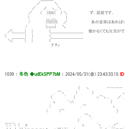
／ ＼
／ .ノ ヽ､_＼
／ （ ）}liil{（ ） ＼ ず、図星です。
| ＿'＿_ |
/ |!!il|!|!l| ／ あの金貨はあればボクの
/ |ｪｪｪｪ| ＼
／|＿＿＿| | <＿＿＿＿＿＿＿＿ 働かなくても生活ができる
< | | <
＼|￣￣￣| | <￣￣￣￣￣￣￣￣
ｸﾞｻｯ
.
1039
：
冬色 ◆udEkSPP7bM
：
2024/05/31(金) 23:43:33.15
ID:i
（ ヽ ―――― ○ ―
, ⌒ヽ ( ） ／/ | 
（ ' （ ヽ⌒ヽ 、 ／ / |
ゝ ｀ヽ( ） | (⌒
( ､⌒ ヽ （
( (⌒ ） (
, ⌒ヽ _,,.,..,
（ ' .ｒ‐'''"
~|¨|¨"i | o ゝ ｀ヽ ,. ．r'" '"''''''''''''