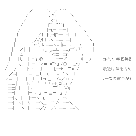
＿＿
／´ ｀ヽ ,r'"⌒`' ､
/ ヾ￥r ＼
/ ヾf r ヽ
/ fﾞﾞﾞ''''"""1 ヽ
/ |:::u:::::::::::::::| ヽ
ｌ ,ｲ ｌ| .ト､:::lj":::::::::::l |ｌ ヽ
| ノ:/ﾉｌ ｌ:::::ヽ::::::::::::::::::| .|:| ヽ
| f´r=",､ﾚ::::::::::ヽ::::|j:::::::::ｌ|:::|. r､ l
| ／| |￤ ヾ_､.._:::::ｌ::::::::::::,r'''"ﾚ'｢´l |
| ｌに| .|:￤ ｀`ヾ::::::::::::;r,=＝=＝ｯ l
| | し| |::::::ミ､◎ :::::::::/´ ,､ﾘ ﾉ コイツ、毎回
. / ヽ､| |::::::: `ヾ＝‐='"::u::/◎ _..ノ:/_. -'´
/ /| |:::::: |j |j:::::ﾋ≡三= / 最近は味を占
／:::| |:::::＿__ U ｕ ::::::`''ｯ l
／:::::::|| .| f⊥⊥Ｔ‐r､__ r'::／ u / レースの賞
::::::::::::| | ﾄ、｀┴'┴±±r干,コ'ェｎ /
:::::::::::| | |:ヽ ＿ ￣｀'┴'‐'ﾘ
::::::::::| | |:::::ヽ ｕ ≡三≡ u /
:::::::::|ヽ | |:::::::ヽ u _.､ ‐ヘ
:::::::::| ヽ| Ｎ :::::::＼_.. ‐''´ /::::::::::::＼
:::::::::| ヽ | ::::／/ ／::::::::::::::::::::::＼
.