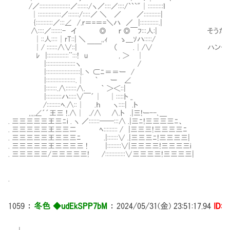
/／::::::::::::::::::::／:::::::/ヽ／::::／::::/```"│::::::::::ｌ
│:::::::::::::::／:::::::/:::::／ ＼ ／ ／:::::::::::|
{:::::::::::／:::∠ /.ｒ＝=＝=＼ハ ／ |::::::::::::.|
∧::::／:::::::- イ ◎ ｒ ◎￣ﾌ:::人:| そうだ
│::人::::│rT::| ＼ ,,ｨ ゝ＿ｿハ:::::/
│/ :::::::∧∨::| ￣￣ （ .│/∨ ハンチョウ
ﾚ |::::::::::::::¨:::! u , ＞ │
|:::::::::::::::::::ヽ /
|::::::::::::::::::::::|.丶 ⊂ﾆ＝＝ー /
|:::::::::::::::::::.│ ｀ ー ∠
|:::::::.∧:::::::∧. ｀ ＞＜::|
|::::::::::ハ:::::∨￣´│ │:::::ト _
/:::::::::ﾍ.∧::│ .ｈ ヽ::::| .ト
,,,,∠´´王三 !.∧│ ./∧ ∧.ト .|三!ー--､＿
. 三三三三三王三ﾆi . ヽ ／:::::::──:::∧ .|三ﾆ!三三三三ﾆ、
. 三三三三三王三三二 ﾍ::::::::: / |三三三!三三三三ﾆ
. 三三三三三王三三三ﾆ .|:::::::∨ .|三三三ﾆ!三三三三|
. 三三三三三王三三三三 ! |:::::::::∨|三三三三!三三三三i
. 三三三三三/三三三三三! /:::::::::::::∨三三三三!三三三三|
.
1059
：
冬色 ◆udEkSPP7bM
：
2024/05/31(金) 23:51:17.94
ID:i