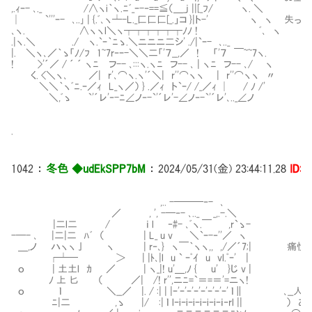
,.ｨｰ- ､._ /∧ヽi｀ヽ.ﾆﾞ_ｰ-‐==≦（＿_j ||[_ﾌ/ ヽ. ＼
│ `'''ｰ- ､..｣ | {.ﾞ､ヽ┴-L._匚匚匚[_.」コ }|ト-' ヽ ヽ 
､ヽ. ∧ヽヽl＼ヽ┬┬┬┬┬┬ﾉﾉ ! ﾞ､ ヽ
.|ヽ.＼ ./ ヽ.`ｰ｀ﾆゝ.＼ニニニ二シ' ./|`ｰ- ､.._
|. ＼ヽ､／｀ゝ「ﾉ/ﾌ 1~7r‐ｰ-＼＼二「'７__,／ ! 「'７ ￣~~7ヽ.
! >'´／ / ´ ´ ヽﾆ フ-- ､:::ヽ.ヽﾆ フ-- ､ | ヽﾆ フ-- ､/ ヽ
く. <＼ヽ､ ／| r'､⌒ヽ.ヽ'´＼| r''⌒ヽヽ | r''⌒ヽヽ 〃
＼＼｀ヽﾞﾆ.ｰ／ｨ L_ヽ／） } .／ｨ ト`ｰ/ /_／ｨ │ / ﾉ /'
＼,ﾞゝ `'´レ'‐-ﾆ∠ノ‐-`'´レ'-∠ノ‐-`'´レ'､.._∠ノ
.
1042
：
冬色 ◆udEkSPP7bM
：
2024/05/31(金) 23:44:11.28
ID:i
,.. -───‐- ､
／ , ', -─‐- ､.._ _,.-.＼
|二l二 / ｉ l ‐#- ､ﾞヽ.￣ ,r`ゝ-
-─- ､ |二|二 ﾊﾞ （ | L_ u v ＼`ｰ-‐''／ ヽ
＿,ノ ハヽヽ亅 ヽ | r‐､} ヽ￣｀ヽヽ,, ,/／´7;| 痛恨
┌┴─ ＞ | |ﾄ､|l u ` ｰﾟｲ u vl.ﾟｰ' |
ｏ | 土土l ｶ ／ | ヽ_|! u'＿,ﾉ { u' }じ v |
ﾉ 上 匕 （ ／| /! r'',ニﾆ=`＝=＝'=ニヽ!
ｏ ｌ ＼__／ |. / :| | |ｰ'ｰ'ｰ'ｰ'ｰ'ｰ'ｰ'ｰ' ｌ∥ ､__人_人
ﾆ|二 ,ゝ |/ :| ｌ lｰiｰiｰiｰiｰiｰiｰｉ‐rl || ）