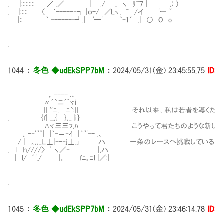
. |::::::::: ／ .／ | ./ _ ヽ ﾘ~７ | ＿,) ）
. |::::: （ ‘-----‐┐ |ｏ-/ ／l_ヽ. ~ /イ 'ー '′
|:: ` ｰ-----‐┘.| '─' `ｰ1´ .| ○ O o
.
1044
：
冬色 ◆udEkSPP7bM
：
2024/05/31(金) 23:45:55.75
ID:i
,. ---- .、
〃´`ニ´ﾞヾi
|| ''ﾆ, ﾆ`:|| それ以来、私は若者を導くため
. ｛ｆ| __,{＿}､_ |i｝
ﾊヾ三三ﾌ,ﾊ こうやって君たちのような新しく街に
,. -‐'''"| |`ｰ＝‐ｲ |｀'''ｰ- .、
/ | ,､,､_Ｌ⊥|ｰ-‐j⊥.｣ ハ 一条のレースへ挑戦しているん
. l ｈ////〉 ﾟ ヽ／‐ |,ハ
| l/ ´'./ |｡ ｆﾆ｡ﾆl |／:|
.
1045
：
冬色 ◆udEkSPP7bM
：
2024/05/31(金) 23:46:14.78
ID:i