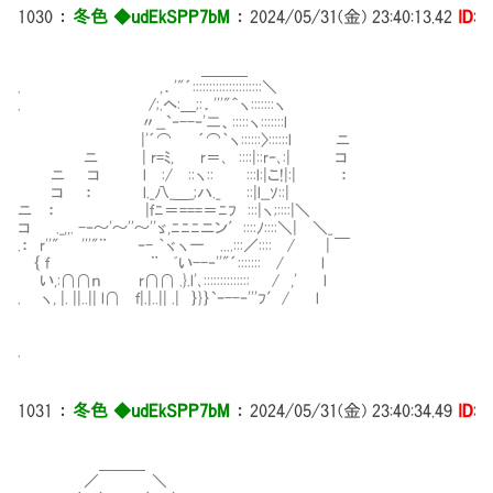
1030
：
冬色 ◆udEkSPP7bM
：
2024/05/31(金) 23:40:13.42
ID:i
＿＿＿
. ,．'"´:::::::::::::::::::::＼
. /;.ヘ:＿;:．'''"＾ヽ:::::::ヽ
〃__`‐--‐'二、:::::ヽ:::::::l
|'´⌒ ´⌒｀ヽ::::::〉::::::l ニ
ニ | r=ﾐ, r＝､ ::::|::r‐､:| コ
ニ コ l :/ ::ヽ:: :::l:|こ!|:| ：
コ ： l._八_＿_;ハ._ ::|l__ｿ::|
ニ ： |ｆﾆ＝===＝ﾆﾌ :::|ヽ;::::|＼
コ ._,,. -‐～'～''～''ゞ,ﾆﾆﾆニン′::::ﾉ::::＼| ＼_
.： r''" '''"¨ ‐- ｀ヾヽ一 ....:::／:::: / | ￣
｛ ｆ ¨ ﾞい--‐''"´::::::: / l
い,:∩∩ｎ r∩∩ .}.l'､:::::::::::::: / ,' l
. ヽ, |. ||..|| l∩ ｆ|.|..|| .| ｝}｝`ｰ--‐'''ﾌ′/ l
.
1031
：
冬色 ◆udEkSPP7bM
：
2024/05/31(金) 23:40:34.49
ID:i
＿＿＿
／ ＼