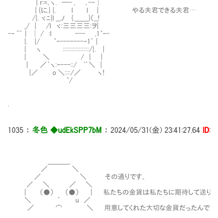
| r:=､ヽ. ─- , ､-‐│
| {に.| |. l l | やる夫君できる夫君…
/|. ヾﾆ|l __,ﾉ {.＿＿}（__!
_/ | /l ヾ:三三三三:ヲ|
-‐ ''´ | │ / :l --- ,1`ｰ-
|. |/ `ｰ-------‐1´ |
| ヽ ::::::::::::::::::/|. |
| ＼ / | |
| ／｀ヽ:ｰ---::/ '´＼ |
|／ o ＼::::/／ ヽ!
`/
.
1035
：
冬色 ◆udEkSPP7bM
：
2024/05/31(金) 23:41:27.64
ID:i
＿＿＿_
／ ＼
／ ＼ その通りです。
／ ＼ ／ ＼
| （●） （●） | 私たちの金貨は私たちに期待して送り出
＼ ´ u ／
／ ⌒ ＼ 用意してくれた大切な金貨だったんです