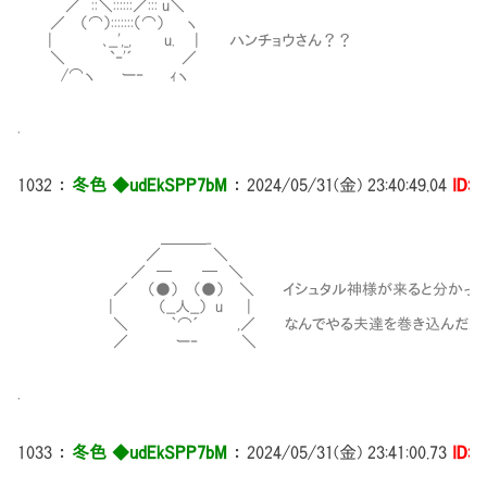
／ ::＼::::::／::: u＼
／ （⌒）:::::::（⌒） ヽ
| ､__',_, u. | ハンチョウさん？？
＼ `‐'´ ／
/⌒ヽ ー‐ ｨヽ
.
1032
：
冬色 ◆udEkSPP7bM
：
2024/05/31(金) 23:40:49.04
ID:i
＿＿＿_
／ ＼
／ ─ ─ ＼
／ （●） （●） ＼ イシュタル神様が来ると分かって
| （__人__） u |
＼ ｀⌒´ ,／ なんでやる夫達を巻き込んだんだ
／ ー‐ ＼
.
1033
：
冬色 ◆udEkSPP7bM
：
2024/05/31(金) 23:41:00.73
ID:i