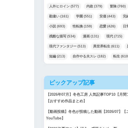
人外ヒロイン
(577)
内政
(379)
冒険
(760)
勘違い
(161)
学園
(551)
安価
(443)
完
小説
(693)
性転換
(159)
恋愛
(426)
日
残酷な描写
(534)
漫画
(131)
現代
(715)
現代ファンタジー
(513)
異世界転生
(611)
短編
(213)
自作やる夫スレ
(182)
転生
(610
ピックアップ記事
【2026年07月】冬色工房 人気記事TOP10【
【おすすめ作品まとめ】
【動画投稿】冬色が投稿した動画【2026/07】
YouTube】