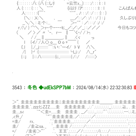
｛: : : : : : :八: {八 {:::しﾘ =云竺x,,_}: : : :/: : : l: : l
人 {: : : : {: : : ＼ `'''" ｛i以ﾘ )ア: : : : : : : :l: : l こん
人: : : : : :｛￣｀ `'''"．ﾉ: : :/: :/ : : :|: : }
{＼: : 乂:＼ ､ ＿／: :／: :/: : :/ } : j 久し
__＼:＼ : ミ:个::... ￣ ＞‐''" : ／: : :/ :ﾉ :/
r､(∨ } ⌒＼ ＞ｧ‐个ｰ--‐ヒ__／:／:／__: :／／／ 今日
（ ／ > ／ 〃 `ｰ､ r― ∥￣`く-/ / )┐
＼ / /＿∥＿＿＿＿_.∥ .<ヾ っ
l {イ/ /人<> o＿ O o *￣￣ { ／
〔,l |./__j::::::::::￣::い::`ーイ/ ﾄ V ∧＼
/| |┘:{:::::::::::::::::::::::::::::::::└Lj::/ ∧__r"
{:::j |::::八:::::::::::::::{i;;,::::::::::::{:/::/ /::::::::〉
.
3543
：
冬色 ◆udEkSPP7bM
：
2024/08/14(水) 22:32:30.83
I
＞”. 圭圭圭圭圭圭圭圭圭ﾆ圭圭圭圭圭圭圭圭圭＿＿＿..圭圭圭圭
圭圭圭圭.ﾞ､zzz匕ZZZ......圭Ⅷ圭圭圭圭圭. ,.:.:´.:.:.:.:.:.:.:.:__:.:
圭...,sｨ ｀“＜圭=......圭Ⅷ圭圭圭 . __／:.:.:.:.,.:.:.:.:"´:.:.:.:.:.:.:
,ｨ升_/ ｀“ﾟﾞ圭圭圭圭圭..／:.:.:.:.:.:.:／:.:.:.:.:.:.:.:.:.:.:.:.:.:.:.:.:
=圭/ rx､ .ﾟ,ﾞ圭圭圭圭,.,.:.:.:.:.:.:.:／:.:.:.:.:.:.:.:.:.:.:.:.:.:.:.:.:.:.
圭/ ./圭≧sa､_ ﾟ,..圭圭圭 /:.:.:.:.:.:.:/::.:.:.:.:.:.:.:..:.:.:.:.:.:.:.:.:.::.:.
=/ /圭劣＞”´ .ﾟ, 王王ﾞ,:.:.:.:.／/:.:.:.:.:.:.:.::/i:.:.:.:./:.:.:.:.:.:.:.:.:.: