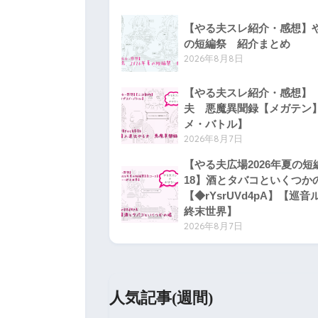
【やる夫スレ紹介・感想】や
の短編祭 紹介まとめ
2026年8月8日
【やる夫スレ紹介・感想】【
夫 悪魔異聞録【メガテン
メ・バトル】
2026年8月7日
【やる夫広場2026年夏の短
18】酒とタバコといくつか
【◆rYsrUVd4pA】【巡
終末世界】
2026年8月7日
人気記事(週間)