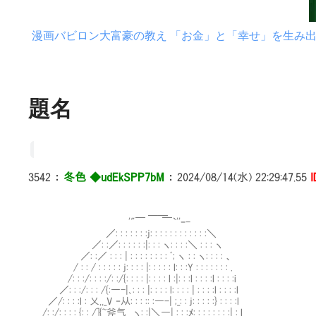
漫画バビロン大富豪の教え 「お金」と「幸せ」を生み
題名
3542
：
冬色 ◆udEkSPP7bM
：
2024/08/14(水) 22:29:47.55
I
＿＿
'"￣ ￣`''ｰ-
／: : : : : : :j: : : : : : : : : : : :＼
／: :／: : : : : :|: : : ヽ: : : :＼ : : : ヽ
／: :／ : : : | : : : : : : : : ﾞ; ヽ : : ヽ: : : : 、
/ : : / : : : : : j: : : : |: : : : : l: : :Y : : : : : : : .
/: : :/: : : :/: :/{: : : : |: : : : l :|: : :l : : : :l : : : :i
／: : :/: : : /{:―-|､: : : |: : : : l: : : : | : : : :l : : : :l
／/: : : :l : 乂,,_V ‐从: : : :: :―-| ;_: : j: : : : :} : : : :l
/: :/: : : : {: : /]{~斧气 ヽ: :|＼―| : : :ﾒ: : : : : : : :| : l