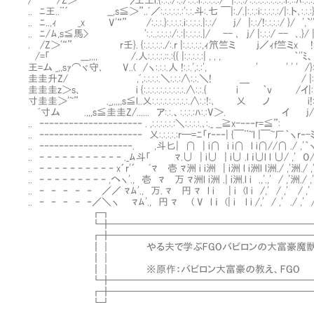
/ /Z＞” 〉王王l.{:.:.:/:.:/:.:.:i:.:.:.:.:/ |:.:.:/:.:.:.:.:.:.:.:.:i:.::
.. ﾆ王..¨´ __,s≦＞”..ﾞ／:.:.:.:.:.:':.:.斗:.七 ￣|:./.|:.:.:i:.:.:.:.:/|:.ト
.. ﾆ..,ｨ _x V'“” /:.:.:.}:.:.:.:.i:.:.:.:.|:.:/ j/ |:.:/!:.:.:.:/ 
.. ﾆ/ﾑ,s≦馬> ':.:..:.:.:.:/:.:|:.:.:.:.|/ -- ､ j/ |:.:.:/ -- ､.}/
. /Z＞'“” r壬}. {:.:.:.:.:./:.r |:.:.:.:.:,ｨ笊竺ミ ｊ／ｨf竺ミx !:
/=「 ___,,,, Ⅷ/.人:.:.:.:.::.:{{ |:.:.:.:.:| , , , ｀''ﾐ、:
王=ム _,,sｧ⌒ヾ守､ V..( /ヽ:.:.:.人 !:.:.',:.:', ' ' ' ' /}
圭圭升Z/ ,ﾞ,:.:.:.:.＼:.:.:∧:.:.＼! ＿ / |:/.
圭圭圭z＞s､ i {:.:.:.:.:.:.:.:.:.:.∧:.:.{ i ｀v /イ|:
寸圭圭＞'~” ._,,,,,s≦l..乂:.:.:.:.:.:.:.:.:.∧:.:!:､ 乂 ノ i!:./:.
ﾞ寸ム .,,,s≦圭圭Z/...... ア:.:.、:.:.:.:ﾊ:.:V＞. イ j/:.:.:'.
.. ‐‐‐‐‐‐‐‐‐‐‐‐‐‐‐‐‐‐‐‐‐ . ,:.:.:.:.:.:＼:.:.:.:.､:._ __≧x-‐‐‐
.. ‐‐‐‐‐‐‐‐‐‐‐‐‐‐‐‐‐‐‐‐‐ 乂:.:.:.:.:r─=ﾆ「r‐‐‐| {￣¨~l |￣~厂｀ヽr‐
.. ‐‐‐‐‐‐‐‐‐‐‐‐‐‐‐‐‐‐‐. ,斗匕| ∩ | i∩ i i∩ l i∩//∩ ./ ,'｀
.. ‐ ‐ ‐ ‐ ‐ ‐ ‐ ‐ ‐ ‐ ‐ ._ﾑ斗「 ﾏ.∪ | i∪ | i∪ .l ｉ∪l l ∪/ ,' ０/ ,
.. ‐ ‐ ‐ ‐ ‐ ‐ ‐ ‐ ‐ ‐ x´r'´ ﾞﾏ 壱 ﾏ洲 i i洲 | i洲 l i洲l l洲./ ,'洲./ ,'
.. ‐ ‐ ‐ ‐ ‐ ‐ ‐ ‐ ‐ ,へヽ'., 壱 ﾏ 万 ﾏ洲l i洲 .| i洲.l i .,'.,' / ,'洲./
.. ‐ ‐ ‐ ‐ ‐ ／／ ﾏﾑ'., 万. ﾏ 円 ﾏ l i | i (l i /,' / ,' / ,
.. ‐ ‐ ‐ ‐ ‐／＼ヽ ﾏﾑ'., 円 ﾏ ( V l ｉ (| i l i /,' / ,' ./
┏┓ 
┗╋━━━━━━━━━━━━━━━━━━━━━━
┏╋──────────────────────
┃｜ やる夫で学ぶFGOバビロンの大富豪魔獣戦
┃｜ 
┃｜ ※原作：バビロン大富豪の教え、
┗╋──────────────────────
┏╋━━━━━━━━━━━━━━━━━━━━━━
┗┛ 