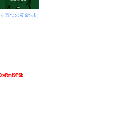
出す五つの黄金法則
D:vRmf9P6b