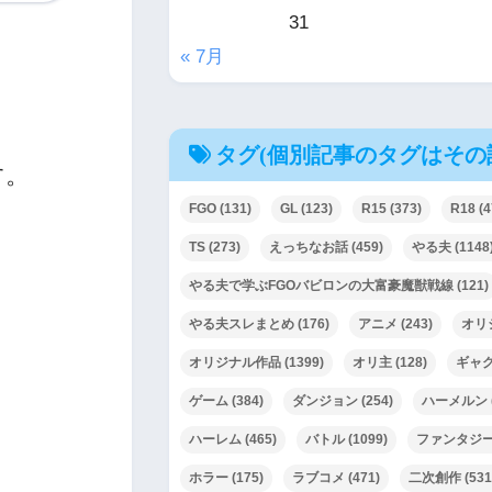
31
« 7月
タグ(個別記事のタグはその
す。
FGO
(131)
GL
(123)
R15
(373)
R18
(4
TS
(273)
えっちなお話
(459)
やる夫
(1148
やる夫で学ぶFGOバビロンの大富豪魔獣戦線
(121)
やる夫スレまとめ
(176)
アニメ
(243)
オリ
オリジナル作品
(1399)
オリ主
(128)
ギャ
ゲーム
(384)
ダンジョン
(254)
ハーメルン
ハーレム
(465)
バトル
(1099)
ファンタジ
ホラー
(175)
ラブコメ
(471)
二次創作
(531