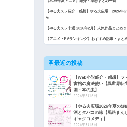
【2026年夏アニメ】紹介・感想まとめ一覧
【やる夫スレ紹介・感想】やる夫広場 2026年
め
【やる夫スレ十選 2026年2月】人気作品まとめ
【アニメ・PVランキング】おすすめ記事・まと
最近の投稿
【Web小説紹介・感想】フ
書館の魔法使い【異世界転
園・本の虫】
2026年8月8日
【やる夫広場2026年夏の
酒とタバコの味【馬路まん
ギャグコメディ】
2026年8月8日