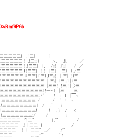
D:vRmf9P6b
三三三ｌ .,!三| 'i
三三三三三三三三三 ! .!三;;;1 .ヽ. .!l, ／
三三三三 ! .!三三| i， /;;! .lﾞ;;! / ／
三三三三三 l !三三| ,! ! |三| |三i i ./三
三三三三三 U三三| lﾞ三l .l三;;! .│三| .! i三
三三三三三三三三三三三三三三!│三;| l三;;;ｌ | i三
三三三三三三三三三三三三三三! |三三! !三;! | .〉三
三三三三三三三三三三三l !一ｰ l. |三! │ |三
三三三三三三三三三三三三;;/" ! ｉ l |￣ヽ
 三三三三三三三三;;/ . / ﾞ .! ヽ
三|.!三三三三三三三三ｌ / ...ﾞ i
!三三三三三三三三! ! ,i',i ﾉ ヾ
 ﾉ !三三三三三三三;/ / .,i
二二二二二二二二二二 ∩二″ ｌ .'" /
二二二二二二二 ,!│二二 l ./
 ! l 二二" .,／ .ｒ'"
 ＿,,, ._..-'" ﾞ.r