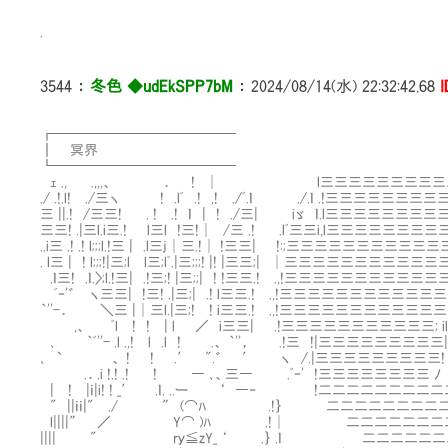
.
3544
：
冬色 ◆udEkSPP7bM
：
2024/08/14(水) 22:32:42.68
I
┏━━━━━━━━━━━━━
┃ 冥界
┗━━━━━━━━━────
ｪ ., .,,,、 ． ! │ l三三三三三三三三三三三
./ .!.l! ./三ヽ ! .lﾞ .! ,! ./ﾞ.ｌ ./.ｌ .!三三三三三
三 ||.! /三三! . ! .! ｌ | ! ./三| iゞ ｌ.l三三三三三三三三三三
三三! .|三l.i三.! l三l !三!│ /三 .! .lﾞ三三i,l三三三三三三三三三
..i三 .! .! l;;;l.!三 | .l三j│三.!│ !三三| !:;三三三三三三三三三三三三
. l三 | ! l;;;!|三;l l三;lﾞ.|三;;;! |! |三三;| │三三三三三三三三
.ｌ三! .ｌ.〉;l.!三| .!三;! |三;;| ! !三三.! .,!三三三三三三三三
ﾞ‐'゛ ヽ三三| !三! .|三;| .! l三三.! .,!三三三三三三三三三三三
｀''-． ＼三 |│三l.|三;! ! i三三.! .,!三三三三三三三三三
,、 ﾞl ! ! | l ／ i三三| .!三三三三三三三三三三三; il
､ ｀ﾞ''- .l .,! l .l ! .、 ｀''， .!三 !|三三三三三三三三
､ ` 、 ! ! .′ ".゛ ′ ヽ /.|三三三三三三三三三! 
.．.i !.! .! ! ― ､、三― .ﾞ‐' !三三三三三三三三
| ! |ｉ|i! ! _′ .ｌ. ..ー ‘ ―‐ !二二二二
" ||ｉｉ|" ./ ″ (⌒ﾊ .!｝ 二二二二二二
l||||″ ／ Y⌒ )ﾊ .!│ 二二二二二二二二二二二
|||| " rｙ≦zY_ ‘ .｝ .ｌ 二二二二二二二二二