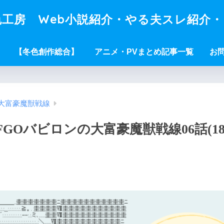
工房 Web小説紹介・やる夫スレ紹介
【冬色創作総合】
アニメ・PVまとめ記事一覧
お
大富豪魔獣戦線
Oバビロンの大富豪魔獣戦線06話(18