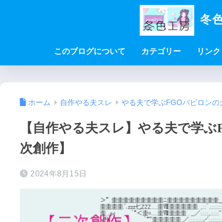
冬色
このブログについて
カテゴリー
リンク
ホーム
自作やる夫スレ
やる夫で学ぶFGOバビロンの
【自作やる夫スレ】やる夫で学ぶFG
次創作】
2024年8月15日