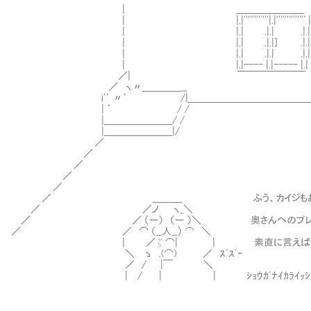
| ＿＿＿＿＿＿＿
| |.|''''''''''''|.|'''''''''''''' |.
| |.| .|.| .|.|
| |.| .|.|] .|.|
| |.| .|.| .|.|
| |.|---- |.|----- |.|
／| ￣￣￣￣￣￣￣
／ ヽ〃＿＿＿＿__
i'´ 〃´ /|＿＿＿＿＿＿＿＿＿＿＿＿＿＿
| ´ / /
|＿＿＿＿＿＿＿/ /
|＿＿＿＿＿＿＿|/
／
／
／
／
／
／ ＿＿＿ ふう、カイジもお店の可愛
／ ／ノ ヽ_＼
／ ／ （ー） （ー ）＼ 奥さんへのプレゼント
／ ／ ⌒ （__人__） ⌒ ＼
| ／ζ⌒| | 素直に言えばいい
＼ ゝ .(⌒) ／ ｽﾞｽﾞｰ
／ / |￣ ＼
| / | | ｼｮｳｶﾞﾅｲｶﾗｲｯｼｮﾆｲｯ
.