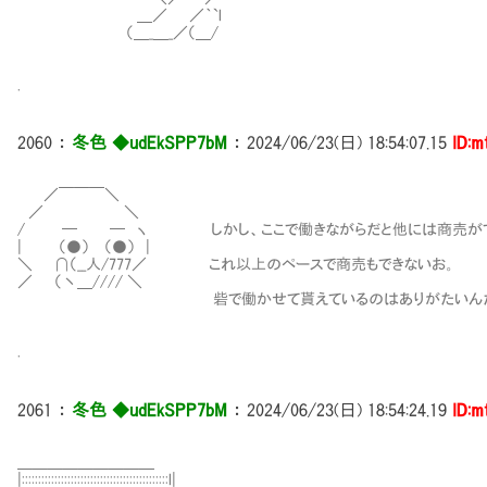
＿／ ／｀`l
（＿_＿_／（＿/
.
2060
：
冬色 ◆udEkSPP7bM
：
2024/06/23(日) 18:54:07.15
ID:m
／￣￣￣＼
／ ＼
/ ─ ─ ヽ しかし、ここで働きながらだと他には商売がで
| （●） （●） |
＼ ∩（__人/777／ これ以上のペースで商売もできないお。
／ （丶＿//// ＼
砦で働かせて貰えているのはありがたいんだ
.
2061
：
冬色 ◆udEkSPP7bM
：
2024/06/23(日) 18:54:24.19
ID:m
＿＿＿＿＿＿＿＿＿
|:::::::::::::::::::::::::::::::::::::::::::::l|