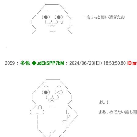
＿＿＿_
／ ＼
／ ─ ─ ＼
／ （●） （●） ＼ …ちょっと使い過ぎたお
| （__人__） u |
＼ ｀⌒´ ,／
／ ー‐ ＼
.
2059
：
冬色 ◆udEkSPP7bM
：
2024/06/23(日) 18:53:50.80
ID:m
＿＿＿_
／ ＼
／ ⌒ ⌒ ＼
／ （●） （＜） ＼
| （__人__） |
＼ ｀⌒´ ,／ よし！
／_∩ ー‐ ＼
（＿__＿） |、 ＼ まあ、めでたい話も聞けたし
| |/ ／
| ⊂ ／
| し'
＼ ､／ ／
＼／ ／