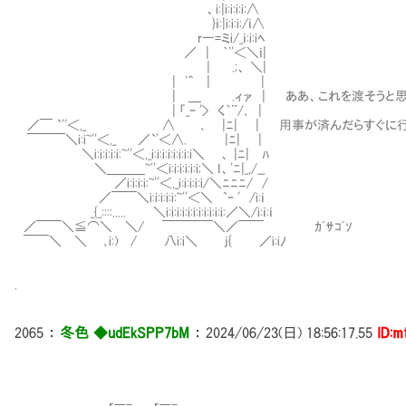
Ⅵ、i:|i:i:i:i:∧
Ⅶ}ｉ:|i:i:i:/ｉ∧
r―=ミi/_ｉ:i:iﾍ
／ | ｀''＜＼ｉ|
| .;、 ＼|
| '＾ | |
| ＿ .ィァ | ああ、これを渡そうと思った
| 「_ｰ '> く｀¨/､ |
／￣ `''＜,_ ∧ Ⅵ､ |ﾆ| | 用事が済んだらすぐに行
￣￣￣＼i:i~''＜,_ ／`'＜∧. Ⅵ |ﾆ| |
＼i:i:i:i:i:~''＜,_i:i:i:i:i:i:i:i＼ Ⅵ、 |ﾆ| ﾊ
＼＿＿＿~''＜i:i:i:i:i:i;＼ I、'ﾆ|_,/__
／i:i:i:i:~''＜,_i:i:i:i:i/＼ﾆﾆﾆ/ /
／￣￣＼i:i:i:i:i:~''＜＼ `ｰ ' /i:ｉ
_{_::::..... ＼i:i:i:i:i:i:i:i:i:i:i:／＼/i:ｉ:ｉ
／￣￣＼≦⌒＼ ＼/ ￣￣￣￣＼／￣￣ ｶﾞｻｺﾞｿ
￣￣＼ ＼ ､i:) / 八i:i＼ j{ ／i:iﾉ
.
2065
：
冬色 ◆udEkSPP7bM
：
2024/06/23(日) 18:56:17.55
ID:m
r―-､＿_r―-､