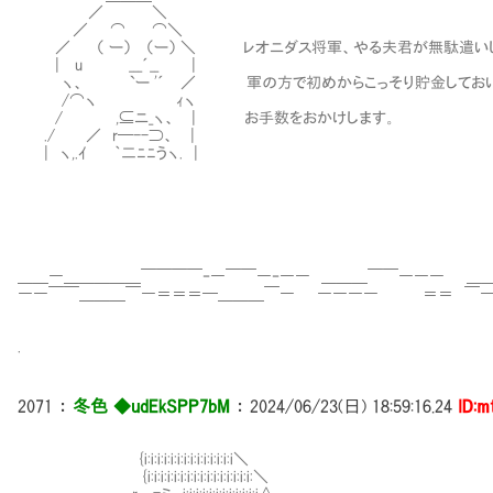
／ ＼
／ ⌒ ⌒＼
／ （ ー） （ー） ＼ レオニダス将軍、やる夫君が無駄遣いし
| u ___´__ |
ヽ、 `ー '´ ／ 軍の方で初めからこっそり貯金しておい
/⌒ヽ ｨヽ
/ ,⊆ニ_ヽ、 | お手数をおかけします。
./ ／ r─--⊃、 |
| ヽ,.ｲ ｀二ﾆﾆうヽ. |
＿＿―＿＿＿＿＿￣￣￣￣‐―￣￣―‐―― ＿＿＿￣￣――― ＿
――￣￣＿＿＿￣―＝＝＝━＿＿＿￣― ―――― ＝＝ ￣―
.
2071
：
冬色 ◆udEkSPP7bM
：
2024/06/23(日) 18:59:16.24
ID:m
Ⅷ{i:i:i:i:i:i:i:i:i:i:i:i:i:i＼
Ⅷ{i:i:i:i:i:i:i:i:i:i:i:i:i:i:i:i:＼