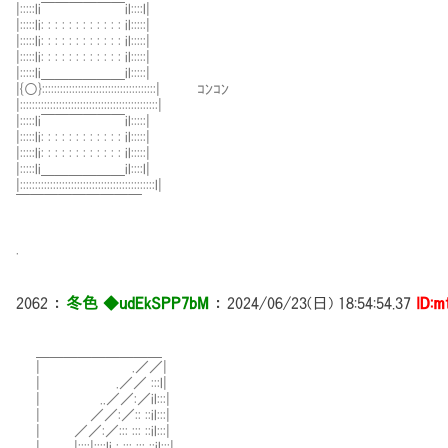
|:::::li￣￣￣￣￣￣il::::l|
|:::::li: : : : : : : : : : : : il:::::|
|:::::li: : : : : : : : : : : : il:::::|
|:::::li: : : : : : : : : : : : il:::::|
|:::::li＿＿＿＿＿＿il:::::|
|{○}::::::::::::::::::::::::::::::::::::::| ｺﾝｺﾝ
|::::::::::::::::::::::::::::::::::::::::::::::|
|:::::li￣￣￣￣￣￣il:::::|
|:::::li: : : : : : : : : : : : il:::::|
|:::::li: : : : : : : : : : : : il:::::|
|:::::li＿＿＿＿＿＿il::::l|
|:::::::::::::::::::::::::::::::::::::::::::::l|
￣￣￣￣￣￣￣￣￣
.
2062
：
冬色 ◆udEkSPP7bM
：
2024/06/23(日) 18:54:54.37
ID:m
＿＿＿＿＿＿＿＿＿
| .／／|
| .／／ :::l|
| ..／／:／il:::|
| ／／:／:: ::il:::|
| ／／:／::: ::: ::il:::|
| |::::|::::li : ::: ::: ::il:::|