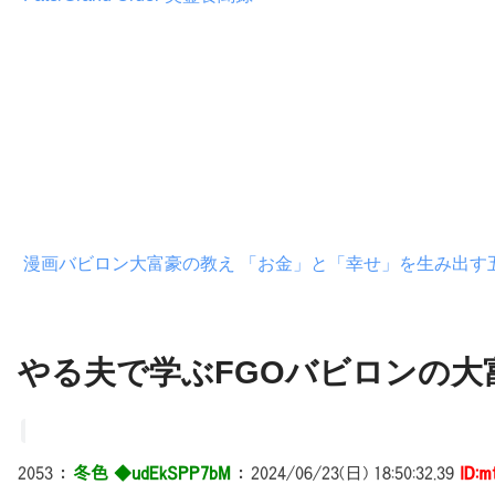
漫画バビロン大富豪の教え 「お金」と「幸せ」を生み出す
やる夫で学ぶFGOバビロンの大富
2053
：
冬色 ◆udEkSPP7bM
：
2024/06/23(日) 18:50:32.39
ID:m