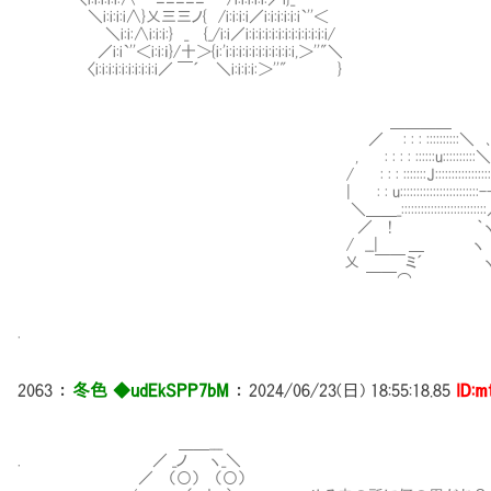
＼i:i:i:i∧}乂三三ノ{ /i:i:i:i／i:i:i:i:i:i`''＜
＼i:i:∧i:i:i:} _ {_/i:i／i:i:i:i:i:i:i:i:i:i:i:i:i/
／i:i`''＜i:i:ｉ}/十＞{i:'i:i:i:i:i:i:i:i:i:i:i,＞''"＼
〈i:i:i:i:i:i:i:i:i:i／ ￣´ ＼i:i:i:i:＞''" }
＿＿＿＿
／ : : : ::::::::::＼ ､_从
, : : : : ::::::u::::::::::＼＾YY
/ : : : :::::::J:::::::::::::::::‘，
| : : u::::::::::::::::::::::::---l--‐
＼＿＿_::::::::::::::::::::::::::
／ ! ｀
/ __| ＿ ヽ 
乂 ￣￣ミ´ ヽ 
￣￣⌒
.
2063
：
冬色 ◆udEkSPP7bM
：
2024/06/23(日) 18:55:18.85
ID:m
＿＿___
. ／ _ノ ヽ_＼
／ （○） （○）