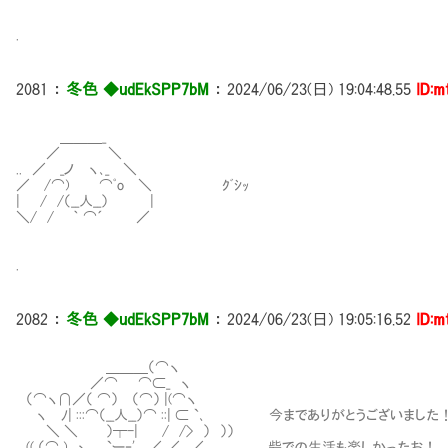
.
2081
：
冬色 ◆udEkSPP7bM
：
2024/06/23(日) 19:04:48.55
ID:m
＿＿＿_
／ ＼
.. ／ _ノ ヽ､_ ＼
／ /⌒) ⌒ﾟo ＼ ｸﾞｼｯ
| / /（__人__） |
＼/ / ｀ ⌒´ ／
.
2082
：
冬色 ◆udEkSPP7bM
：
2024/06/23(日) 19:05:16.52
ID:m
＿＿＿（⌒ヽ
／⌒ ⌒⊂_ ヽ
（⌒ヽ∩／（ ⌒） （⌒） |(⌒ヽ
ヽ ﾉ| :::⌒（__人__）⌒ ::| ⊂ `､ 今までありがとうございました
＼ ＼ ）┬-| / /> ） ））
(( （⌒ )､ ヽ＿ `ー‐' ,／ ／ ／ 砦での生活も楽しかったお！