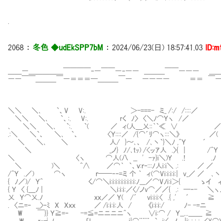
.
2068
：
冬色 ◆udEkSPP7bM
：
2024/06/23(日) 18:57:41.03
ID:m
＿＿―＿＿＿＿＿￣￣￣￣‐―￣￣―‐―― ＿＿＿￣￣――― ＿
――￣￣＿＿＿￣―＝＝＝━＿＿＿￣― ―――― ＝＝ ￣―
＼＼ ＼､ `、V V:. ＞-===- ミ_ /:/ /::::
＼＼ ＼､ `、:. V:. rく ﾉ〉 〈＼ﾉ⌒Ｙヽ /／ 
､ ＼＼ ＼､ `:. `( ／ ィ(人＿乂::｀`≪ ∨ ／
.:＼ ＼`、 ＼､ `、 〈Ｙ::::／ /{⌒´ﾘ⌒ヽ:::＼》 
＼ ＼､ ＼ 人/ }～､、 /､丶`}＼ﾉ ,^Ｙ ´ 
＼ _ノ} ﾉ/､tｯ) /<ッｱ人 .〉{ | 
＼ 〈ヽ ⌒人(八 __ ' -ｧ}i＼)Ｙ .! .
＼ )＼ ^∧ ／⌒｀ `、ｖ:ｒ‐:::ﾉ人i:i＼ .: ／ ／
/^Ｙ .／) ⌒ヽ ｒ──‐‐=ミ 个 ｀ ィ(⌒Vi:i:i:i:| v_／ ／ ､丶
{ ﾉ／)/ Ｙ^ く/⌒＼i:i:i:i:i:i:i:i:i:ﾉ___／⌒Vﾉi:i＞{ ゝイ 
{ Ｙ 〈 {＿ﾉ | ＼i:i:i:／〈/ノv⌒／／{ .: ─‐- ＼ヽ人_从
乂 Ｙ⌒乂.ﾉ ｘｘ／／ Ｙ( /´ vi:i
. 〈ニ=‐ __〉‐ﾐ X Xｘｘ ／ /i:ｉ:ｉ:人 / 《i:i:i:
W ￣}} Ｙ≧=‐ -=≦=ニニニニ^ヽ ∨i