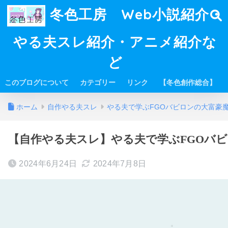
冬色工房 Web小説紹介・
やる夫スレ紹介・アニメ紹介な
ど
このブログについて
カテゴリー
リンク
【冬色創作総合】
ホーム
自作やる夫スレ
やる夫で学ぶFGOバビロンの大富豪
【自作やる夫スレ】やる夫で学ぶFGOバビロ
2024年6月24日
2024年7月8日