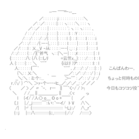
＿＿
'"￣ ￣`''ｰ-
／: : : : : : :j: : : : : : : : : : : :＼
／: :／: : : : : :|: : : ヽ: : : :＼ : : : ヽ
／: :／ : : : | : : : : : : : : ﾞ; ヽ : : ヽ: : : : 、
/ : : / : : : : : j: : : : |: : : : : l: : :Y : : : : : : : .
/: : :/: : : :/: :/{: : : : |: : : : l :|: : :l : : : :l : : : :i
／: : :/: : : /{:―-|､: : : |: : : : l: : : : | : : : :l : : : :l
／/: : : :l : 乂,,_V ‐从: : : :: :―-| ;_: : j: : : : :} : : : :l
/: :/: : : : {: : /]{~斧气 ヽ: :|＼―| : : :ﾒ: : : : : : : :| : l
｛: : : : : : :八: {八 {:::しﾘ =云竺x,,_}: : : :/: : : l: : l
人 {: : : : {: : : ＼ `'''" ｛i以ﾘ )ア: : : : : : : :l: : l
人: : : : : :｛￣｀ `'''"．ﾉ: : :/: :/ : : :|: : } こんぱんわー。
{＼: : 乂:＼ ､ ＿／: :／: :/: : :/ } : j
__＼:＼ : ミ:个::... ￣ ＞‐''" : ／: : :/ :ﾉ :/ ちょっと
r､(∨ } ⌒＼ ＞ｧ‐个ｰ--‐ヒ__／:／:／__: :／／／
（ ／ > ／ 〃 `ｰ､ r― ∥￣`く-/ / )┐ 今日もコツコツ投
＼ / /＿∥＿＿＿＿_.∥ .<ヾ っ
l {イ/ /人<> o＿ O o *￣￣ { ／
〔,l |./__j::::::::::￣::い::`ーイ/ ﾄ V ∧＼
/| |┘:{:::::::::::::::::::::::::::::::::└Lj::/ ∧__r"
{:::j |::::八:::::::::::::::{i;;,::::::::::::{:/::/ /::::::::〉
.