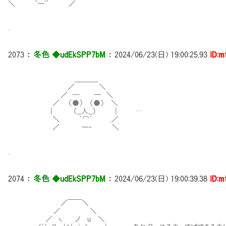
＼ ｀ー'´ ／
.
2073
：
冬色 ◆udEkSPP7bM
：
2024/06/23(日) 19:00:25.93
ID:m
＿＿＿_
／ ＼
／ ─ ─ ＼
／ （●） （●） ＼
| （__人__） | …
＼ ｀⌒´ ,／
／ ー‐ ＼
.
2074
：
冬色 ◆udEkSPP7bM
：
2024/06/23(日) 19:00:39.38
ID:m
／￣￣＼
／ ＼
／ ヽ ノ u ＼