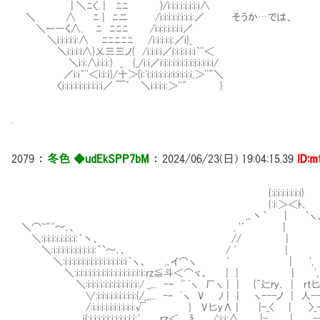
| ＼ﾆ〈. | ﾆﾆ }/i:i:i:i:i:i:i:i∧
＼ ∧ Ⅷﾆ | ﾆニ /i:i:i:i:i:i:i:i:／ そうか…では、
＼ー―く∧. Ⅷﾆ ﾆﾆﾆ /i:i:i:i:i:i:i／
＼i:i:i:i:i:∧ Ⅷﾆﾆﾆﾆﾆ /i:i:i:i:i:／i}_
＼i:i:i:i∧}乂三三ノ{ /i:i:i:i／i:i:i:i:i:i`''＜
＼i:i:∧i:i:i:} _ {_/i:i／i:i:i:i:i:i:i:i:i:i:i:i:i/
／i:i`''＜i:i:ｉ}/十＞{i:'i:i:i:i:i:i:i:i:i:i:i,＞''"＼
〈i:i:i:i:i:i:i:i:i:i／ ￣´ ＼i:i:i:i:＞''" }
.
2079
：
冬色 ◆udEkSPP7bM
：
2024/06/23(日) 19:04:15.39
ID:m
{:i:i:i:i:i:i:i}
{:i:＞＜ﾄ､
,､丶｀ | ｀ヽ、
＼⌒~"''～､、 , '´ | `､ ､丶`
＼:i:i:i:i:i:i:i:i:｀丶、 // | /, ／:i
＼:i:i:i:i:i:i:i:i:i:i:｀`～､、 / ′ | /, ／
＼:i:i:i:i:i:i:i:i:i:i:i:i:i:i:i｀ヽ、 ,､イ⌒ヽ ′ | ', /, ___
＼:i:i:i:i:i:i:i:i:i:i:i:i:i:i:i:ｉ:rz≦斗＜⌒ヾ、 | | | ', | | ,､丶"~i
＼:i:i:i:i:i:i:i:i:i:i:i:i:/ _,.. -‐ '' ﾞヽ 厂ヽ | | {^辷ｒｙ､ | rt匕＾'} | 
∨:i:i:i:i:i:i:i:i:i:{/_,,.. -‐ ﾞヽ V ﾉ | | ヽ---ノ | 人---ﾉ ｌ |⌒´i:i
/:i:i:i:i:i:i:i:i:i:i:√ } V匕ｙΛ | |-_〈 | 〉_-|', |Λ:i:i:i:i:i:i
i{:i:i:i:i:i:i:i:i:i:i:i:′ ｒｚ＜ 廴 /:i:i:∧ |- _, | --| ∧:i:i:i:i:i:i: