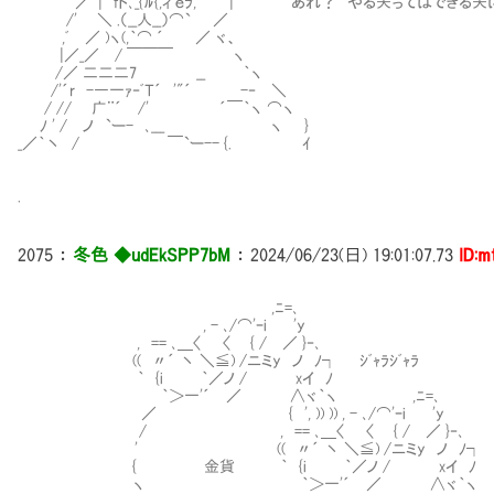
／´| fト､_{ﾙ{,ィ'ｅﾗ, | あれ？ やる夫ってばできる夫
/' ＼ .（__人__）⌒` ／
,ﾞ ／ )ヽ(,｀⌒ ´ ／ ヾ、
|／_／ / ￣￣￣ ヽ
/／ 二二二7 __ ｀ヽ
/'´r -―一ｧ‐ﾞＴ´ '"´ -‐ ＼
/ // 广¨´ /' ´￣｀ヽ ⌒ヽ
ﾉ ' / ノ `ー- ､___ ヽ }
_／｀丶 / ￣`ー-- {. ｲ
.
2075
：
冬色 ◆udEkSPP7bM
：
2024/06/23(日) 19:01:07.73
ID:m
,ﾆ=､
, - ､/⌒'ｰi 'y
, == ､＿〈 〈 { / ／ }‐､
(( 〃´ 丶 ＼≦) /ニミy ノ ﾉ┐ ｼﾞｬﾗｼﾞｬﾗ
｀ {i ｀／ノ / xイ ﾉ
｀＞一'´ ／ ∧ヾ｀ヽ ,ﾆ=､
／ { ', )) )) , - ､/⌒'ｰi 'y
/ , == ､＿〈 〈 { / ／ }‐､
' (( 〃´ 丶 ＼≦) /ニミy ノ ﾉ┐
{ 金貨 ｀ {i ｀／ノ / xイ ﾉ
ヽ ｀＞一'´ ／ ∧ヾ｀ヽ