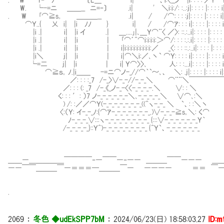
. W r‐┘ﾉ 〔L＿ i|⌒¨¨¨ `、i:〈__ノ |i: : : : ／
W. └-=ニ ＿＿__ ニ=‐〕 .i| ' ＼i:i:/: :..:j|: : : : |: : : : i|: : :
. W ｢⌒≧s｡ ＿＿＿__ .i| / /⌒: : : :j|: : : : |: : : : i|: : : 
⌒Ｙ..{ 乂 i| |i ﾉﾉ } i| / /⌒ｱ: : : i|: : : : |: : : : i|: : :
|i .| i| |i イ .| ＿....｣|､＿Ｙ⌒¨〈 ／〉: ::.:..i|: : : : |: : : : i|: : 
|i .| i| |i | ｢⌒´^⌒i:i:i:i:＞⌒/: : : :.:.i|: : : : |: : : : i|: : 
|i .| i| |i | i|i:i:i:i:i:i:i:i:i:／ _〈: : : ::.:..i|: : : : |: : : : i|: 
|i＼ j| |i | i|⌒＼i:／､丶` ⌒Ｙ: : : : i|: : : : |: : : : i|: : :
└=二 j| |i | i| Ｙ⌒〉〉､ 人: : :...i|: : : : |: : : : i|: : :
⌒≧ｓ｡ ﾉ.|i＿＿ -=ニ⌒ノ-_//⌒｀`～､、 ＼: .j|: : : : |: : : : i|: : : 
／: : : :_7 /-_〉∨-_-//-_-_＼ ⌒¨¨＼￣￣￣￣
／: : : (: _7 /-_《_ノ-_-〈〈-_-_-_-.＼ ∨: : ＼
く: : : ′: ）7 ノ-_-_-_-_-_-＼､-_-_-_-_＼ ∨⌒､:＼
) /: :／／⌒Ｙ(-_-_-_-_-_-_-_((^ヽ-_-_ ＼ `、: :＼丶
〈:（Ｙ: イ-_-_ﾉ:{⌒ｱ-_-_-_-_-_-_-_.)∨-_-_-≧s｡＼: く⌒
ﾉ-_-_-_∨:::ヽ-_-_-_-_-_-_-_-_ {:::∨-_-_-_-_-_-_Ｙ｀
/-_-_-_-_}::Ｙ^)-_-_-_-_-_-_-_-_ {^Ｙ`、-_-_-_-_-_-_
＿＿―＿＿＿＿＿￣￣￣￣‐―￣￣―‐―― ＿＿＿￣￣――― ＿
――￣￣＿＿＿￣―＝＝＝━＿＿＿￣― ―――― ＝＝ ￣―
.
2069
：
冬色 ◆udEkSPP7bM
：
2024/06/23(日) 18:58:03.27
ID:m