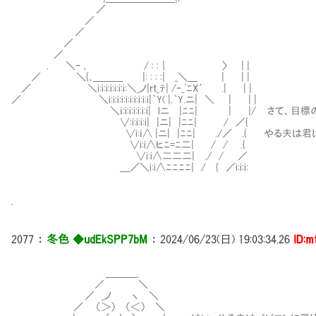
／
／
／
／
／
. ＼ｰ ､ / : :｜ 〉 | |
／ ＼{､＿＿＿ |: : : :| _＼＿ | | |
／ ＼i:i:i:i:i:i:i:＼_ノ|rt_ﾃ| /ｰ_'ﾆX′ .| | |
／ ＼i:i:i:i:i:i:i:i:i:i|｀Y( |.｀Y.ニ| ＼ | | |
＼ｉ:i:i:i:i:i:i| lニ |ﾆﾆ| | |/ さて、目標
∨:i:i:i:i| |ニ| |ﾆﾆ| / ／{
∨i:ｉ∧ |ニ| |ﾆﾆ| ./／ .{ やる夫は君はこ
∨i:i∧ヒﾆ=ﾆ二| / / .{
∨i:i∧二二二| ./ / ／
＿／＼i:i∧ﾆﾆﾆﾆ| / { ／i:i:i:
.
2077
：
冬色 ◆udEkSPP7bM
：
2024/06/23(日) 19:03:34.26
ID:m
＿＿＿_
／ ＼
／ _ノ ヽ ＼
／ （＞） （＜） ＼