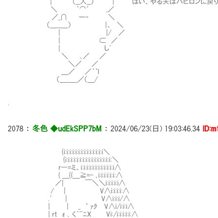
| （__人__） | はい、やる夫はバビロンに戻り
＼ ｀⌒´ ,／
／_∩ ー‐ ＼
（＿__＿） |、 ＼
| |/ ／
| ⊂ ／
| し'
＼ ､／ ／
＼／ ／
＿／ ／｀`l
（＿_＿_／（＿/
.
2078
：
冬色 ◆udEkSPP7bM
：
2024/06/23(日) 19:03:46.34
ID:m
Ⅷ{i:i:i:i:i:i:i:i:i:i:i:i:i:i＼
Ⅷ{i:i:i:i:i:i:i:i:i:i:i:i:i:i:i:i:＼
r―=ミ、i:i:i:i:i:i:i:i:i:i:i:i∧
{ ＿{{＿≧=- ､i:i:i:i:i:i:∧
／| ￣＼＼i:i:i:i:i∧
/ | V∧i:i:i:i:∧
.′ | V∧i:i:i/∧
| | _ ` ｧｸ V∧i/i:i:i∧
| rt ｫ ､ く｀¨ﾆX Vi:/i:i:i:i:i:∧