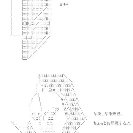
| |::::|::::li : ::: ::: ::il:::| ｶﾞﾁｬ
| |::::|::::li:: ::: :::／::::|
| |::::|::::li:: ::／ ::::::::|
| |::::|::::li／:::::／il:::|
| ll[]l{(_():::／:: ::il:::|
| |::::|:::::／::: ::: ::il::l|
| |::::|::::li : ::: ::: ::il::l|
￣￣ |::::|::::li:: ::: :::／／
|::::|::::li:: ::／／
|::::|::::li／／
|::::|:::: ／
|::::|／
￣
Ⅷ{i:i:i:i:i:i:i:i:i:i:i:i:i:i＼
Ⅷ{i:i:i:i:i:i:i:i:i:i:i:i:i:i:i:i:＼
r―=ミ、i:i:i:i:i:i:i:i:i:i:i:i∧
{ ＿{{＿≧=- ､i:i:i:i:i:i:∧
／| ￣＼＼i:i:i:i:i∧
/ | V∧i:i:i:i:∧
.′ | V∧i:i:i/∧
| | _ ` ｧｸ V∧i/i:i:i∧
| rt ｫ ､ く｀¨ﾆX Vi:/i:i:i:i:i:∧ やあ、やる夫君。
| ＼ﾆ〈. | ﾆﾆ }/i:i:i:i:i:i:i:i∧
＼ ∧ Ⅷﾆ | ﾆニ /i:i:i:i:i:i:i:i:／ ちょっとお邪魔するよ。
＼ー―く∧. Ⅷﾆ ﾆﾆﾆ /i:i:i:i:i:i:i／
＼i:i:i:i:i:∧ Ⅷﾆﾆﾆﾆﾆ /i:i:i:i:i:／i}_