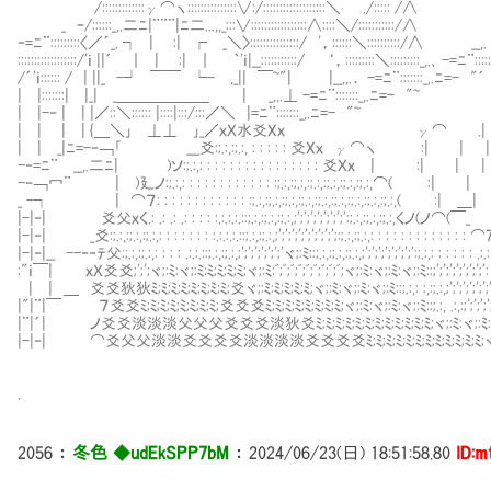
/:::::::::::::γ⌒ヽ:::::::::::::::∨:/:::::::::::::::::::＼ ./::
_ ｰ/::::::_,.二ﾆ|¨¨¨|ﾆ二...,,_:::∨:::::::::::::::::∧::::＼/:::::::::::/
‐=ﾆ¨:::::::::〈／´_. ┐ | :| ┌ _＼〉:::::::::::::::/ '，::::::＼
::::::::::::::::::/'ｉ ||´ ｜ | :| ｜ ｀'ｉ|__:::::::::::/ ‘，:::::::::
/´'ｉ:::::: / | ||_ -┘ ￣￣ └- ,_|| ￣~"| |__,,.． -=ﾆ¨:::::
| |:::::::| |_| _＿＿＿＿＿＿ | _,,.⊥ -=ﾆ¨:::::::_,.ﾆ=-
| |-‐ | | |／::＼:::::: |::::|:::/:::／＼ |=ﾆ¨:::::::_,.ﾆ
| | | | {＿＼｣∟⊥⊥∟｣_／ｘＸ水爻Xｘ γ⌒ 
| | _|ﾆ=-‐￢｢ ___爻:;.:,:;.:, : : : : : 
-‐=ﾆ¨ __,.二ﾆ| )ソ:;.:,: : : : : : : : : : : : : : : : 爻Ｘｘ 
-‐￢冖¨ | )廴ノ:;.:,: : : : : : : : : : : : :;.:,:;.:,:;.:,:;.:,:;.:,:
_ -┐ | ⌒７: : : : : : : : : : : : :;.:,:;.:,:;.:,:;.:,:;.:,:;.:,:;.:,:;
|-|‐| 爻父ｘく.: .: .: .: : : : :.:.:.:.::;.:,:;.:,:;.:,;';';';';';';';':;.
|-|‐| _爻:;.:,:;.:,:;.:,: : : : : : : :.:.:.:.::;.:,:;.:,;';';';';';';';';';:;.:,:;.:,
|-|‐|__ --‐‐ﾃ父:;.:,:;.:,: : : : .:.:.::;.:,:;.:,;';';';';';';'ヾ;:ﾐ::;.:,:;.:,:;.:,;';';';';';
:"ｉ￣| ｘＸ爻爻;';';ヾ;:ﾐ:ヾ;:ﾐ:ﾐ;ﾐ;ﾐ;ﾐ;ヾ;:ﾐ:ﾞ;ﾞ;ﾞ;ﾞ;ﾞ;ﾞ;ﾞ;ﾞ;ﾞ;ヾ;:ﾐ:ヾ;:ﾐ:ヾ;:ﾐ::;';';';';';';
| | ＿ 爻爻狄狄ﾐ;ﾐ;ﾐ;ﾐ;ﾐ;ﾐ;ﾐ;ﾐ;爻ヾ;:ﾐ:ﾐ;ﾐ;ﾐ;ﾐ;ヾ;:ﾐ:ヾ;:ﾐ:ヾ;:ﾐ::;.:,: :,:;.:,;';';';';';';';
|"|¨|￣ ７爻爻ﾐ;ﾐ;ﾐ;ﾐ;ﾐ;ﾐ;ﾐ;ﾐ;爻爻爻ﾐ;ﾐ;ﾐ;ﾐ;ﾐ;ﾐ;ﾐ;ﾐ;ヾ;:ﾐ:ヾ;:ﾐ:ヾ;:ﾐ::;.:, .:,:;';';';';';';';
|¨|´| ノ爻爻淡淡淡父父父爻爻爻淡狄爻ﾐ;ﾐ;ﾐ;ﾐ;ﾐ;ﾐ;ﾐ;ﾐ;ﾐ;ﾐ;ﾐ;ﾐ;ヾ;:ﾐ:ヾ;:ﾐ::;.: ;.:,(:
|-|‐| ⌒爻父父淡淡爻爻爻爻淡淡淡淡爻爻爻爻ﾐ;ﾐ;ﾐ;ﾐ;ﾐ;ﾐ;ﾐ;ﾐ;ﾐ;ﾐ;ﾐ;ﾐ;ヾ ﾐｼ::::::: 
.
2056
：
冬色 ◆udEkSPP7bM
：
2024/06/23(日) 18:51:58.80
ID:m