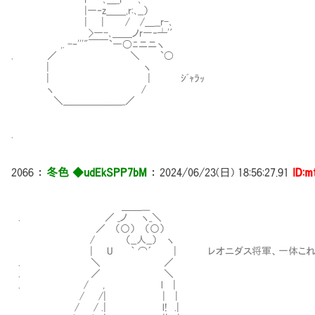
|―‐z＿＿,r:､__）
| | / /＿__r-､
>―-､＿＿ノr―‐┴'′
,. -‐'''"￣￣`―〇ﾆニニヽ
. ／ ＼ `〇
| ヽ
| | ｼﾞｬﾗｯ
ヽ /
＼＿＿＿＿＿＿_／
.
2066
：
冬色 ◆udEkSPP7bM
：
2024/06/23(日) 18:56:27.91
ID:m
＿＿___
. ／ _ノ ヽ_＼
／ （○） （○）
/ （__人__） ヽ
| U ｀ ⌒´ | レオニダス将軍、一体これ
. ＼ ／
. ／ ＼
. / , l |
/ /| | |
/ / .| l! .|