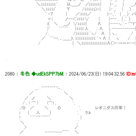
＼:i:i:i:i:i:i:i:i:′ 从,_____ノ ／i:i:i:i:i:i:| |- _, | ､
＼:i:i:i:i:i′ Υ /:i:i:i:i:i:j
` ｰ７ } ／:i:i:i:i／ |--_', | _ ） バ
〃( ノ-‐＜:i:i:i:i:∨ | |
i{ ＼ ___ノ ∨:i:i:i:i:{ Λ |----ヽ,' - ⌒Y
}′ ｀¨¨¨´ }:i:i:i:i:人 .: Λ |､-----------| , /:i:i:i:i:i:
/､ /:i:i:i:i:i:i:i:｀ヽ/ Λ | ヽ、 / | ,' /:i:i:i:i:i:
／ ｀`～､、_______ﾄ､:i:i:i:i:i:i:i:i:i:i:i:｀丶Λ .| ヽ / | /／:i:i:i:i:i:i
/ { ＼:i:i:i:i:i:i:i:i:i:i:i:i:i:iΛl＞-‐=＝=‐-＜ﾚ:i:i:i:i:i:i:i:i:i:
.
2080
：
冬色 ◆udEkSPP7bM
：
2024/06/23(日) 19:04:32.56
ID:m
,,．: ''''""~""'''‐．.
／ ＼
／ ノ ＼ ＼
/ 。( ⌒ ) (⌒) 。 ｀､
./O ／ ＼ O ', レオニダス将軍！
i （ 人 ） ', ｳﾙ
! ｀ﾞ'´⌒｀ﾞ'''''´, |
＼ ,.'
> ／
／ -----‐‐‐'''"~ ＼