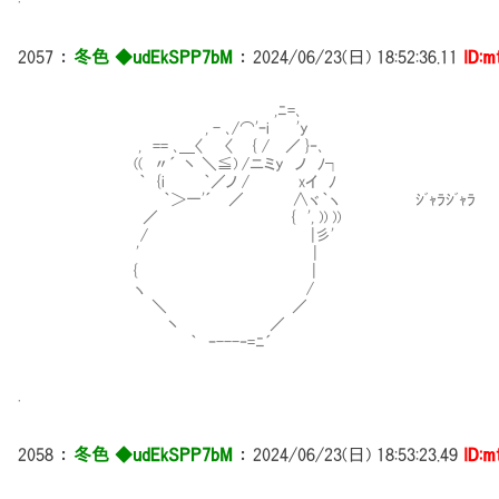
2057
：
冬色 ◆udEkSPP7bM
：
2024/06/23(日) 18:52:36.11
ID:m
,ﾆ=､
, - ､/⌒'ｰi 'y
, == ､＿〈 〈 { / ／ }‐､
(( 〃´ 丶 ＼≦) /ニミy ノ ﾉ┐
｀ {i ｀／ノ / xイ ﾉ
｀＞一'´ ／ ∧ヾ｀ヽ ｼﾞｬﾗｼﾞｬﾗ
／ { ', )) ))
/ |彡'
' |
{ |
ヽ /
＼ ／
丶 ／
｀ ｰ---‐=ﾆ´
.
2058
：
冬色 ◆udEkSPP7bM
：
2024/06/23(日) 18:53:23.49
ID:m