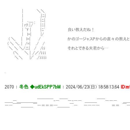
| ＼＼
| .|ﾆ|
| ､＿ , |ﾆ|
| rﾃﾆ/ ' |ﾆ|
| ｀Y | |ﾆ' 良い教えだね！
| l=| |/
( ＼. | l=| / かのゴージャスPからの直々の教えとい
( ＼ ＼. | /=| ./ /
＼ ＼ ＼/ニ| / /i:i それとできる夫君から…
(＼ ＼ | ./／/ｉ:ｉ:i
＼＼ |/' ./:i:i:i:i
.
2070
：
冬色 ◆udEkSPP7bM
：
2024/06/23(日) 18:58:13.64
ID:m
＿＿―＿＿＿＿＿￣￣￣￣‐―￣￣―‐―― ＿＿＿￣￣――― ＿
――￣￣＿＿＿￣―＝＝＝━＿＿＿￣― ―――― ＝＝ ￣―
＿＿＿