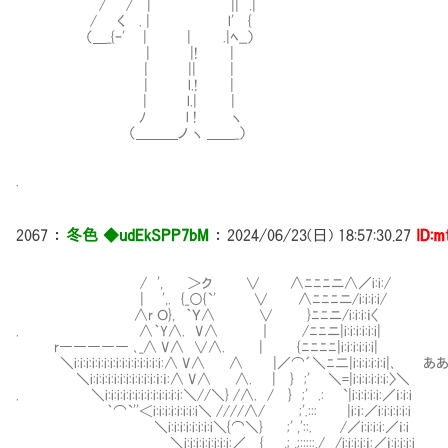
/ / | || .|
/ く . | l' {
（＿_{ｰ' | | .|ﾍ__）
| |! |
| || |
| l.! |
| l.| |
ﾉ l ! ヽ
（＿＿＿ノ ヽ ＿＿_）
.
2067
：
冬色 ◆udEkSPP7bM
：
2024/06/23(日) 18:57:30.27
ID:m
/ ', ＞ク ∨ ∧ﾆﾆﾆニ∧／i:i:/
| ',. {_○{`' ∨ ∧ﾆﾆﾆニ/i:i:i:i/
∧r Ｏ}, ｀Ｙ∧ ∨ }ﾆﾆニ/i:i:i:ｉ〈
. ∧｀Y∧. V∧ ｜ /ﾆﾆニ|i:i:i:i:i:i|
r――――― ､_∧ V∧ ∨∧. | {ﾆﾆﾆﾆ|i:i:i:i:i:i|
＼i:i:i:i:i:i:i:i:i:i:i:i:i:i:i:∧ V∧ Ⅵ∧ |／⌒´＼ﾆ二|i:i:i:
＼i:i:i:i:i:i:i:i:i:i:i:ｉ:ｉ:∧ V∧ Ⅶ∧. | } ;' ＼=|i:i:i:i:i:i:〉＼
. ＼i:i:i:i:i:i:i:i:i:i:i:i:i:＼//＼} /∧. / } ;' .: `|i:i:i:i:i:／ｉ:i:i
｀⌒`''＜i:i:i:i:i:i:i:i＼ ////∧/ ;'.::: |i:ｉ:／i:i:i:i:i:i
＼i:i:i:i:i:i:i:i＼{⌒＼} ;' ,'::. /／i:i:i:i:／ｉ:i
＼i:i:i:i:i:i:i:i:／ { ,; ,;:::::./ /i:i:i:i:ｉ:／ｉ:i:i:i:i