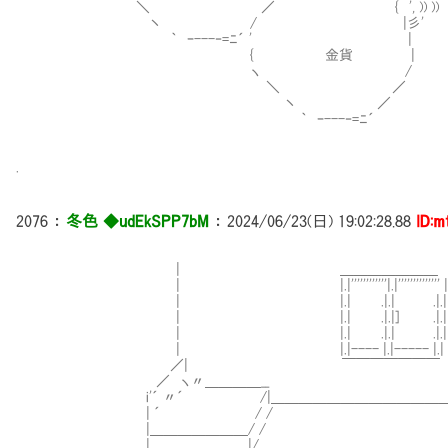
＼ ／ { ', )) )) ｼﾞｬﾗ
丶 / |彡'
｀ ｰ---‐=ﾆ´ ' |
{ 金貨 |
ヽ /
＼ ／
丶 ／
｀ ｰ---‐=ﾆ´
.
2076
：
冬色 ◆udEkSPP7bM
：
2024/06/23(日) 19:02:28.88
ID:m
| ＿＿＿＿＿＿＿
| |.|''''''''''''|.|'''''''''''''' |.
| |.| .|.| .|.|
| |.| .|.|] .|.|
| |.| .|.| .|.|
| |.|---- |.|----- |.|
／| ￣￣￣￣￣￣￣
／ ヽ〃＿＿＿＿__
i'´ 〃´ /|＿＿＿＿＿＿＿＿＿＿＿＿＿＿
| ´ / /
|＿＿＿＿＿＿＿/ /
|＿＿＿＿＿＿＿|/