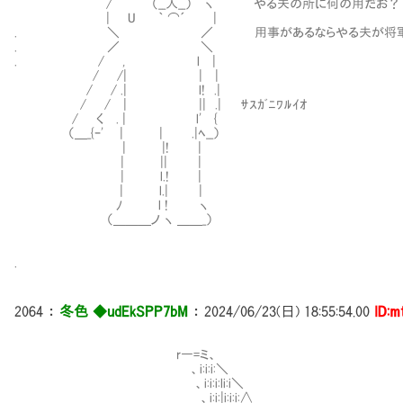
/ （__人__） ヽ やる夫の所に何の用だお？
| U ｀ ⌒´ |
. ＼ ／ 用事があるならやる夫が将軍のとこ
. ／ ＼
. / , l |
/ /| | |
/ / .| l! .|
/ / | || .| ｻｽｶﾞﾆﾜﾙｲｵ
/ く . | l' {
（＿_{ｰ' | | .|ﾍ__）
| |! |
| || |
| l.! |
| l.| |
ﾉ l ! ヽ
（＿＿＿ノ ヽ ＿＿_）
.
2064
：
冬色 ◆udEkSPP7bM
：
2024/06/23(日) 18:55:54.00
ID:m
r―=ミ、
Ⅵ、i:i:i:＼
Ⅵ、i:i:i:li:i＼
Ⅵ、i:i:|i:i:i:∧