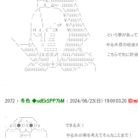
r―=ミ、i:i:i:i:i:i:i:i:i:i:i:i∧
{ ＿{{＿≧=- ､i:i:i:i:i:i:∧
／| ￣＼＼i:i:i:i:i∧
/ | V∧i:i:i:i:∧
.′ | V∧i:i:i/∧
| | _ ` ｧｸ V∧i/i:i:i∧
| rt ｫ ､ く｀¨ﾆX Vi:/i:i:i:i:i:∧
| ＼ﾆ〈. | ﾆﾆ }/i:i:i:i:i:i:i:i∧ という事があっ
＼ ∧ Ⅷﾆ | ﾆニ /i:i:i:i:i:i:i:i:／
＼ー―く∧. Ⅷﾆ ﾆﾆﾆ /i:i:i:i:i:i:i／ やる夫君の給
＼i:i:i:i:i:∧ Ⅷﾆﾆﾆﾆﾆ /i:i:i:i:i:／i}_
＼i:i:i:i∧}乂三三ノ{ /i:i:i:i／i:i:i:i:i:i`''＜ こちらで先
＼i:i:∧i:i:i:} _ {_/i:i／i:i:i:i:i:i:i:i:i:i:i:i:i/
／i:i`''＜i:i:ｉ}/十＞{i:'i:i:i:i:i:i:i:i:i:i:i,＞''"＼
〈i:i:i:i:i:i:i:i:i:i／ ￣´ ＼i:i:i:i:＞''" }
.
2072
：
冬色 ◆udEkSPP7bM
：
2024/06/23(日) 19:00:03.20
ID:m
.. ＿＿＿_
／_ノ ヽ､_ ＼
.. oﾟ(（●）) (（●）)ﾟo できる夫！
／::::::⌒（__人__）⌒::::::＼
| |r┬-| | やる夫の事を考えてそんなことまで！