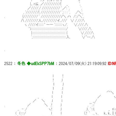
|。r≦. ／/////////{ _ ',
／////./ ////////// ',／: ', ',
, '///////{ /////////// ',: : : ', ./＼',
. {//////// ' ///////////ﾉ＼ ハ /::/＼',
八 ///////人.////////イ､/// ∨ /.//∧
ヽ ////イ:::::::` ー一 ':::::::::ヽ/. ∨.///.∧
¨i:::::::::::::::::::::::::::::::::::::::::::::/ ∨///.∧
|::::::::::::::::::::::::::::::::::::::::::: { ∨.///∧
',:::::::::::::::::::::::::::::::::::::::::::入. ∨`‐‐.∧
.
2522
：
冬色 ◆udEkSPP7bM
：
2024/07/09(火) 21:19:09.92
ID:N
l ! l 
! .l l
ｌ .l ｌ l r＝,
ｌ .l ｌ l ＿＿_|i l＿
l l ⌒＼ ｌ l .Ⅶ ＿
_ l l ／ ヽ .! l V 
／ ＼ .l l __/ ､_ ! l
. ／ ＼ .! .l , '".:;' '
,. - ./ ヽ! .l ,ｌ､ '::;l. _ rｉ r,
( (:::::/ l l {.! ｀ ､.ヽ. k、k、|| l