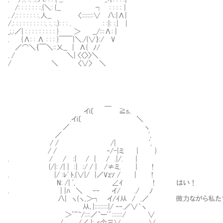
/: : : : : : :.{＼: {__ ┐ : : : :｜
. /.: : : : : : :.人__ 〈::::::::∨ 八:|Λ|
/.: : : : : : : : : :. :. :.}: : : . : :|: :.| |
_;,:／| : : : : : : : : : } ＞ __/:::Λ: |
. {Λ: : Λ : : : }￣￣|＼./{∨｝:/ V
／⌒＼｛￣＼::乂__ | Λ{ ﾉ/
. / ＼| 〈〈〉〉＼
/ ＼ 〈∨〉 ＼
＿
イi〔 ≧s｡
.イi〔 ＼
／ ヽ
／ ',
/ / /| ',
/ / ‐/-|ミ ｜ }
. / / :| / | / .|/. ｜
{/|: /| | :| :/ / | /≠ミ. ｜ !
. |/ :ﾚ' ﾄ,{∨|/ |／Vzｿ / | !
N: /| ', ∠ｲ ! はい！
. | |ﾊ ＼ ‐‐ イ/ ./ ﾉ
八| ヽ{ヽ,＞┐ イ/ｲ从 / .／ 微力ながら私たち
从､|:::::::::|/ ‐‐.／∨｀ヽ
＞''"~/::::／`ー'´:::::::/ ∨
/ /／ |:｡s个三∨ ∨