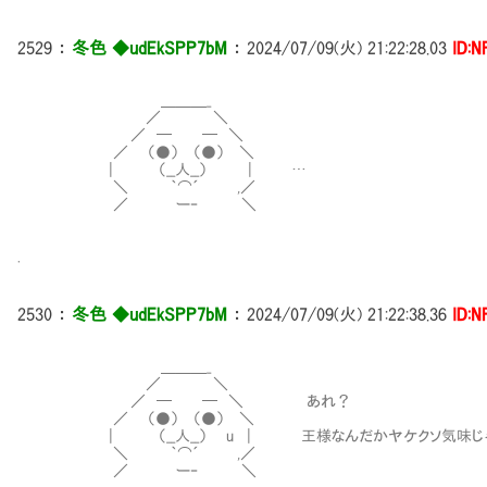
2529
：
冬色 ◆udEkSPP7bM
：
2024/07/09(火) 21:22:28.03
ID:N
＿＿＿_
／ ＼
／ ─ ─ ＼
／ （●） （●） ＼
| （__人__） | …
＼ ｀⌒´ ,／
／ ー‐ ＼
.
2530
：
冬色 ◆udEkSPP7bM
：
2024/07/09(火) 21:22:38.36
ID:N
＿＿＿_
／ ＼
／ ─ ─ ＼ あれ？
／ （●） （●） ＼
| （__人__） u | 王様なんだかヤケクソ気味じゃ
＼ ｀⌒´ ,／
／ ー‐ ＼