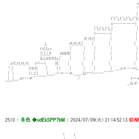
ﾍ|」 Lｌ Lｌ Lｌ 
｢ :| 
| '¨´ ￣￣￣￣
ｌ^ｌ＾Lｌ＾Lｌ＾Ｌｌ＾ｌ
ﾚｰ‐――――| | ll
l^Ll^Ｌl^Ｌ| |
l-――‐-| | |
rｔ..rｔ.r| | |
⊥ ｒｔ_ｒｔ_ｒｔ_| | |
ｒｪl_lｪｭ | | | |
||_|_|_|l ｒｔｒｔｒｔｌ| |
lLLlｒtrtrｔｭ.| | | |
,ｨrt_rt_rt_rt. r┴‐┤ |ｔ| | | 
｢ :| |rtrt| | | | | | | | __,｡o＝―＝L＿＿ 
| | lﾆニ| |＿_,.┴＝―≠､＿_｡以冖┴――'¨¨￣ 
| |＿｡o=―≠''ﾟ´￣￣ / ｒーァ'´ ,.-≠〃三{ヽ
￣￣ _,ムイ ∠三三三彡 _レ'
￣¨¨￢冖'''¨ L＞'¨
.
2510
：
冬色 ◆udEkSPP7bM
：
2024/07/09(火) 21:14:52.13
ID:N
! .l l 