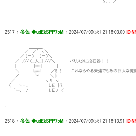
｀ゝ、_ ,イ
.
2517
：
冬色 ◆udEkSPP7bM
：
2024/07/09(火) 21:18:03.00
ID:N
＿＿＿_
／ ノ ' ヽ＼
／ （≡） （≡）＼
／ /// （__人__） ///＼ バリスタに投石器！！
| |::::::| |
＼ l;;;;;;l ／l!| ! これならやる夫達でもあの巨大な魔
／ `ｰ' ＼ |i
／ ヽ !l ヽi
（ 丶- 、 しＥ |そ
`ー､＿ﾉ ∑ l､Ｅ ﾉ <
.
2518
：
冬色 ◆udEkSPP7bM
：
2024/07/09(火) 21:18:13.91
ID:N
_＿＿