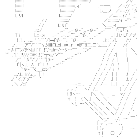
l::::::::l l:::::::::::::::::::::::::::::::〉 ／:/ ''彡'",ﾞ..-'彡
l::::::::l l:::::::::::::::;､ィ´￣ , ー─┐ ／:::// ‐'ﾞ_..-'彡‐" _..-'
l:::::::l l:::::::::::::/ L:＿.ノ ／::::::// ''彡'"゛.,..-'
L:リl l:::::::::::/ ／:::::::::.ｲ/ ' .,..-'"゛ .,.
/ / l:::::::::/ ／:::::::::::/ｲ ..-'"゛ .,.../ ﾞﾞ'ｰ..
/ / L:リl" ＼......_イ ＿＿_. .,..-'"゛ ｀''-､, ﾞl
,,rﾆ/ ,..-'"_..-'彡‐'ﾞ_,, ‐彡‐'´ _..-' ￣ 「:ゝ「:ゝ ｀'lﾞ ./ .
'|~i |..ﾆ-ス _..-'"_..-._..-'"ﾞ,..-''彡 .´ ._..-'" ., | .| l/ L「 /:
! .!..、 ._,,.i┴ﾞ‐'´｀/!￢i'彡‐'ﾞﾞ,..-''彡‐ _..-'"゛ ,_i;;;;,ﾞ ﾉ!､i 
./ .,--..ア^'/ﾞ' ｌ'^ﾞゝ.ｼllll口..xｉﾆv=ﾆr‐-=lﾘ'''!l二_三ﾞｭ..ュ.. / / 
-彡,i''"ﾝ/ﾘへ|;;ｉ|"lﾞ !'',ﾞｰ;;ir‐/冖ク冖ﾞ~ﾞﾞ￣.,ﾞ＞″ / 
`″ .｀|.ｌ..!リ//コ巛 .!〔''┬x;;/ン'"゛ ._..-'"゛ / / /| 
./'". ｀彡''/ﾞ./ '"ﾞﾞ'{彡‐ﾞ _..-'"゛ / / / .| |
l' |ヽ,,l,| ﾉ、 .l"ﾞｌ ! ._..-'"゛ / / 
ｌ.`'彡‐'ﾞﾞ'く,,_,,,i;;シ'" / / / .i .! |
..,ﾉ.ｌ、 lr/ｭ._.. ┤.! / / / | | .! / 
./ ｀'<,.７ﾞﾗ'" ｀ / / / .| | .!. / / |
. ＼ ./;;lﾞ -‐ニ､､ ./ / /--─|_..| ,. / / /
γγ_´ -‐丶/ /_､-‐ ￣ } / / / .| | |
{ !i丶-‐ ￣ |＼ ＼ __. ヾ/ / / ! |
ヾi ! ( ＼ .| ＼ ＼¨ ./ / / .! |二 .._
丶!_ -‐＼＼＼ ＼ ＼ ./ / / ! |-‐ ¨ 
＼＼＼ ＼ ＼/ / /_ -‐‐! . -‐ ､-
＼＼＼ ＼/ / / _... -| γ.γ´ ｀
_＼-_‐=＝､/, -‐ ￣ ! 
| γ´, -‐ ｀.､、 _ -‐ゝ
| {γ !_ -‐
ヾ i 〇 .ノ