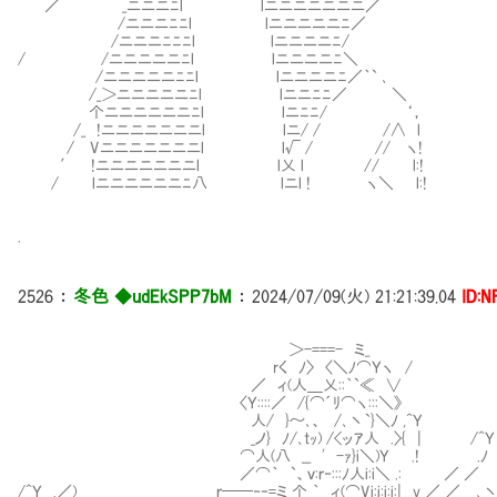
／ _ニニニﾆl lニニニニニニニ／
/ニニニﾆﾆl lニニニニニﾆ／
/ニニニﾆﾆﾆl lニニニニﾆ/
/ /ニニニニニﾆl lニニニニﾆ＼
/ニニニニニﾆﾆl lニニニニﾆ／｀` ､
/_＞ニニニニニﾆl lニニﾆﾆ／ ＼
个ニニニニニニﾆl lニﾆﾆ/ ‘，
/_ !ニニニニニニニl lニ/ / /∧ l
/ Vニニニニニニニl l√ / // ヽ!
′ !ニニニニニニニl l乂 l // l:!
/ lニニニニニニﾆ八 lニl ! ヽ＼ l:!
.
2526
：
冬色 ◆udEkSPP7bM
：
2024/07/09(火) 21:21:39.04
ID:N
＞-===- ミ_
rく ﾉ〉 〈＼ﾉ⌒Ｙヽ /
／ ィ(人＿乂::｀`≪ ∨ ､__人_人_人
〈Ｙ::::／ /{⌒´ﾘ⌒ヽ:::＼》 ） 行
人/ }～､、 /､丶`}＼ﾉ ,^Ｙ ⌒Y⌒
_ノ} ﾉ/､tｯ) /<ッｱ人 .〉{ | /^Ｙ
⌒人(八 __ ' -ｧ}i＼)Ｙ .! .ﾉ
／⌒｀ `、ｖ:ｒ‐:::ﾉ人i:i＼ .: ／ ／ 
/^Ｙ .／) ｒ──‐‐=ミ 个 ｀ ィ(⌒Vi:i:i:i:| v_／ ／ ､丶`