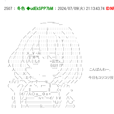
2507
：
冬色 ◆udEkSPP7bM
：
2024/07/09(火) 21:13:43.74
ID:N
＿＿
'"￣ ￣`''ｰ-
／: : : : : : :j: : : : : : : : : : : :＼
／: :／: : : : : :|: : : ヽ: : : :＼ : : : ヽ
／: :／ : : : | : : : : : : : : ﾞ; ヽ : : ヽ: : : : 、
/ : : / : : : : : j: : : : |: : : : : l: : :Y : : : : : : : .
/: : :/: : : :/: :/{: : : : |: : : : l :|: : :l : : : :l : : : :i
／: : :/: : : /{:―-|､: : : |: : : : l: : : : | : : : :l : : : :l
／/: : : :l : 乂,,_V ‐从: : : :: :―-| ;_: : j: : : : :} : : : :l
/: :/: : : : {: : /]{~斧气 ヽ: :|＼―| : : :ﾒ: : : : : : : :| : l
｛: : : : : : :八: {八 {:::しﾘ =云竺x,,_}: : : :/: : : l: : l
人 {: : : : {: : : ＼ `'''" ｛i以ﾘ )ア: : : : : : : :l: : l
人: : : : : :｛￣｀ `'''"．ﾉ: : :/: :/ : : :|: : } こんぱんわー。
{＼: : 乂:＼ ､ ＿／: :／: :/: : :/ } : j
__＼:＼ : ミ:个::... ￣ ＞‐''" : ／: : :/ :ﾉ :/ 今日もコ
r､(∨ } ⌒＼ ＞ｧ‐个ｰ--‐ヒ__／:／:／__: :／／／
（ ／ > ／ 〃 `ｰ､ r― ∥￣`く-/ / )┐
＼ / /＿∥＿＿＿＿_.∥ .<ヾ っ
l {イ/ /人<> o＿ O o *￣￣ { ／
〔,l |./__j::::::::::￣::い::`ーイ/ ﾄ V ∧＼
/| |┘:{:::::::::::::::::::::::::::::::::└Lj::/ ∧__r"
{:::j |::::八:::::::::::::::{i;;,::::::::::::{:/::/ /::::::::〉