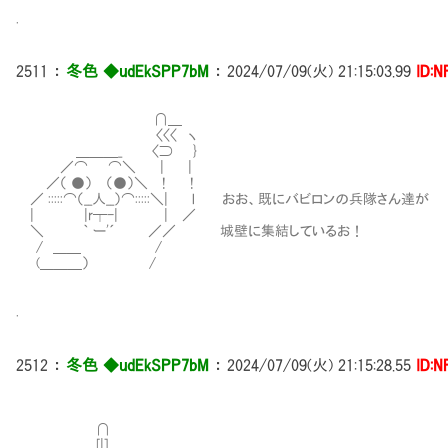
.
2511
：
冬色 ◆udEkSPP7bM
：
2024/07/09(火) 21:15:03.99
ID:N
∩＿
〈〈〈 ヽ
＿＿＿_ 〈⊃ }
／⌒ ⌒＼ | |
／（ ●） （●）＼ ! !
／ :::::⌒（__人__）⌒:::::＼| l おお、既にバビロンの兵隊さん達が
| |r┬-| | ／
＼ ｀ ー'´ ／／ 城壁に集結しているお！
/ ＿＿ /
(＿＿＿） /
.
2512
：
冬色 ◆udEkSPP7bM
：
2024/07/09(火) 21:15:28.55
ID:N
∩
[|]