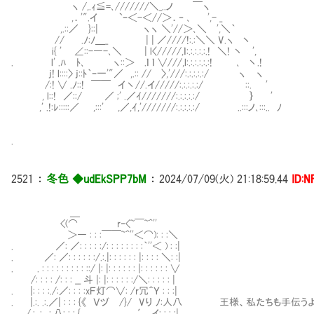
ヽ /,.ｨ≦=､///////＼_..ノ ￣ヽ
,．'".イ `ｰ＜-＜//＞．‐ ､ ',- _
,.::／ }::| ヽヽ ＼'//＞､＼ ',＼｀
// .ﾉ:ﾉ＿_ | | ／////!:.:＼＼ V.ヽ 丶
i{ ' ∠::-―-､＼ | l〈/////,ｌ:.:.:.:.:.! ＼! 丶 ',
. l' .ﾊ ﾄ､ ヽ::＞ .ｌ ｌ ∨///,l:.:.:.:.:.:! ､ 丶.!
j! l::::〉 j::ﾄ｀ｰ一'"／ ,.:: // 〉,'///:.:.:.:.:/ ヽ ヽ
/:! ∨ .ﾉ::! ￣￣ イ丶//.イ/////:.:.:.:.:/ ::. '
, l::! ／::/ ／ ;' .／ｲ///////:.:.:.:.:/ ｝ '
,' .!:ﾚ:::::／ ,:::' ,／,ｲ,'///////:.:.:.:.:/ ..:::ノ､:::.. ﾉ
.
2521
：
冬色 ◆udEkSPP7bM
：
2024/07/09(火) 21:18:59.44
ID:N
＿
<(⌒ r‐<~￣~^''
＞― : : :￣￣~^''＜⌒): : :＼
. ／: ／: : : : :/: : : : : : : :｀''＜ ) : :|
. ／: ／: : : : : :/.:.|: : : : : : |: : : : ＼: :|
. . : : : : : : : : : ::/ |: |: : : : : : |: : : : : : ∨
/: : : : /: : : __ 斗 |: |: : : : : :/＼: : : : : |
. |: : : :./:／: : : :xＦ灯⌒∨: /r冗＾Ｙ : : :|
. |.:. .:.／| : : : {《 Ｖヅ /}/ Vり ﾉ:人八 王様、私たちも手伝う
. /.:. :. .:.八: : : { ,,. ′,,イ: : : :|