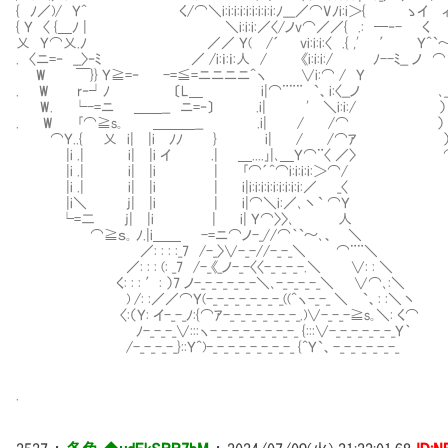
{ ﾉ／)/ Ｙ^ く/⌒＼i:i:i:i:i:i:i:i:i:ﾉ___／⌒Vﾉi:i＞{ ゝイ 
{ Ｙ 〈 {＿ﾉ | ＼i:i:i:／〈/ノv⌒／／{ .: ─‐- く
乂 Ｙ⌒乂.ﾉ ／／ Ｙ( /´ vi:i:i:〈 .{ ,' ′ Ｙ^`～
. 〈ニ=‐ __〉‐ﾐ ／ /i:ｉ:ｉ:人 / 《i:i:i:/ ﾉ--ﾐ__ ノ 
W ￣}} Ｙ≧=‐ -=≦=ニニニニ^ヽ ∨i:⌒ / Ｙ
. W r‐┘ﾉ 〔L＿ i|⌒¨¨¨ `、i:〈__ノ ､__人_人_
W. └-=ニ ＿＿__ ニ=‐〕 .i| ' ＼i:i:/ ） 
. W ｢⌒≧s｡ ＿＿＿__ .i
⌒Ｙ..{ 乂 i| |i ﾉﾉ } i| / /⌒ｱ ）
|i .| i| |i イ .| ＿....｣|､＿Ｙ⌒¨〈 ／〉 ⌒
|i .| i| |i | ｢⌒´^⌒i:i:i:i:＞⌒/
|i .| i| |i | i|i:i:i:i:i:i:i:i:i:／ _〈
|i＼ j| |i | i|⌒＼i:／､丶` ⌒Ｙ
└=二 j| |i | i| Ｙ⌒〉〉､ 人
⌒≧ｓ｡ ﾉ.|i＿＿ -=ニ⌒ノ-_//⌒｀`～､、 ＼
／: : : :_7 /-_〉∨-_-//-_-_＼ ⌒¨¨＼
／: : : (: _7 /-_《_ノ-_-〈〈-_-_-_-.＼ ∨: : ＼
く: : : ′: ）7 ノ-_-_-_-_-_-＼､-_-_-_-_＼ ∨⌒､:＼
) /: :／／⌒Ｙ(-_-_-_-_-_-_-_((^ヽ-_-_ ＼ `、: :＼丶
〈:（Ｙ: イ-_-_ﾉ:{⌒ｱ-_-_-_-_-_-_-_.)∨-_-_-≧s｡＼: く⌒
ﾉ-_-_-_∨:::ヽ-_-_-_-_-_-_-_-_ {:::∨-_-_-_-_-_-_Ｙ｀
/-_-_-_-_}::Ｙ^)-_-_-_-_-_-_-_-_ {^Ｙ`、-_-_-_-_-_-_
.