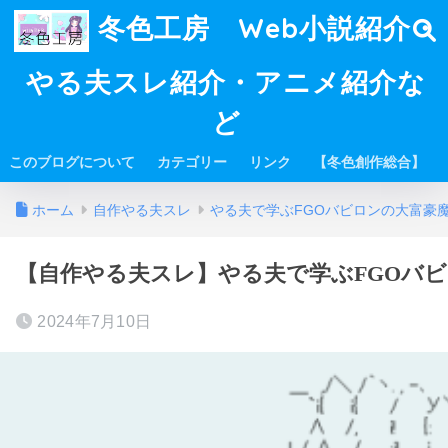
冬色工房 Web小説紹介・
やる夫スレ紹介・アニメ紹介な
ど
このブログについて
カテゴリー
リンク
【冬色創作総合】
ホーム
自作やる夫スレ
やる夫で学ぶFGOバビロンの大富豪
【自作やる夫スレ】やる夫で学ぶFGOバビロ
2024年7月10日