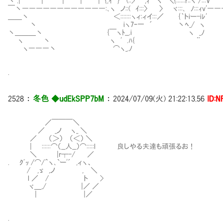
丶 .| | | | | {,ｲ } (::> ,ｨ ヽ ＼{::::::r::ヽ /
￣丶――――――――――――:､ヽ ノ::( ｲ:::〉 〉 ヾ:::､ ﾉ:::ｨ
＿＿丶 ＜:::::::ヽィ:ィイ:::／ {｀トiー-iﾚ'
丶 iヽ7ｰ一 ´ 丶ﾍ_/ ヽ
丶＿＿＿丶 {￣ヽﾄ__.i ヽ _ﾉ
ヽ 丶 ヽ ' .ﾊ{ ¨
ヽ―――丶 ⌒ヽ_.ﾉ
.
2528
：
冬色 ◆udEkSPP7bM
：
2024/07/09(火) 21:22:13.56
ID:N
／￣￣￣＼
／ _ノ ヽ_ ＼
／ （＞） （＜） ＼
| ::::::⌒（__人__）⌒:::::l 良しやる夫達も頑張るお！
＼ |r┬-/ ／
. ｸﾞｯ /⌒/＾ヽ､`ー'´ ,ィヽ、
/ ,ゞ ,ノ , ＼
l ／ / ト >
ヾ＿,/ |／ ／
| |／
.