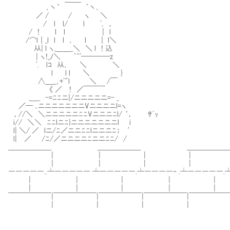
､丶` ｀丶､
／ / / ヽ ＼
/ l l/ l ', ，
/ ! l l | l
/⌒l｜_l l l ､ l ｜ l＼
从| l ヽ_＿＿_＼ ＼ l ! 込
| ヽ!_ﾉ＼ ｀'''────z
'. lｺ 从､ ＼ ＼
l l l ＼ }
∧＿__､+'"l ＼ /￣
《 ／ ! ／￣￣￣
_＿_ -=ﾆﾆニ|/ニニニニニ=- _
／─ ､ニニニニニニニVニニニニl=ヽ
，//＼ ＼ニニニニニﾆﾆVニニニﾆl/ ‘， ｻﾞｯ
i// ＼＼ ﾆﾆlニﾆ}ニニニニニニニl i
l| ＼/ ／ lニ/ﾆ／ニニﾆﾆlニニニﾆ； ′
l| ／ /ﾆ/／ニニニニﾆニニﾆﾆ/ /
＿＿＿＿＿＿ ＿＿＿＿＿＿ ＿＿＿＿＿
| | | | |
| | | | |
―――――..┴――――― ┴―――――.┴――――‐ .┴―――――.
| | | | |
| | | | |
￣￣￣￣￣￣|￣￣￣￣￣￣|￣￣￣￣￣￣|￣￣￣￣￣￣|￣￣￣￣￣￣
| | | | |
.