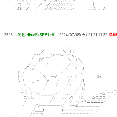
, l::! ／::/ ／ ;' .／ｲ///////:.:.:.:.:/ ｝ '
,' .!:ﾚ:::::／ ,:::' ,／,ｲ,'///////:.:.:.:.:/ ..:::ノ､:::.. ﾉ
.
2525
：
冬色 ◆udEkSPP7bM
：
2024/07/09(火) 21:21:17.32
ID:N
_＿＿＿＿ l
／ ＼ l. .l
/⌒'" _＿_＞''"｀`～､｀¨¨ヽ.､
. ' j>'´ ＼l i.＼
/ ....／ / ／ヽ l. . .`､
√ ..../ l /_＿ Υ-. .l
l＼/ ｀¨¨¨¨ヽ _､+'” !. . .｜
l=/l ＼ _ --√ ..../ / . . .｜ ｽｩ
V. .! __ - У / / ／ . . . /l
l. .丶 / / /イ . . . . / !
l＼. . ＼ / ､丶`. . . . . / 从 _＿＿__
lニ丶. . l `''＜ ､丶`. . . . . . . .／ l l _ -=≦::::::::::
Ⅵニ＼.l. . . . . ￣￣￣/. . . . . . . . ／l l乂 _ -≦ニニニ:::／
Ⅵ/ 丶. . . . . . . . ／ . . . . . . ／l l/ /ﾘ_ -≦ニニニニﾆ／
/ /＞-----------＜ l/-=≦ニニニニニニ／
/_＿＿l lニニニニニニニニニﾆ／
／ /ニニニl lニニニニニニニﾆﾆ／