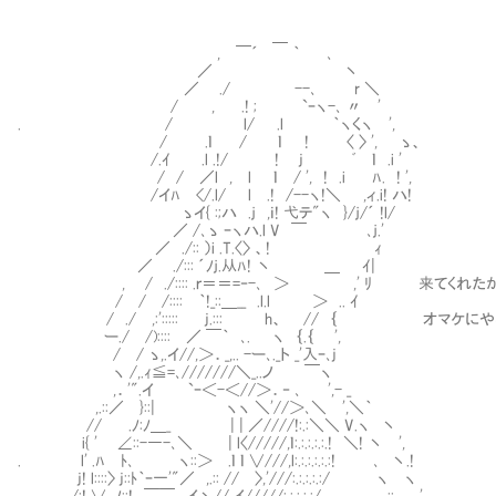
＿
, ￣´ ｀ ､
／ 丶
／ ./ --､ r ＼
/ , .! ; `ｰヽ-､ 〃 '
. / l/ .l ｀ヽくヽ ',
/ .ｌ / ｌ ! 〈 〉 ', ゝ、
/.ｲ .l .!/ ! j ﾞ ｌ .i '
/ / ／l , l ｌ / ', ! .i ﾊ. ! ',
/イﾊ </.l/ l .! /--ヽ!＼ ,ィ.i! ハ!
ゝイ{ :;ハ .ｊ ,ｉ! 弋テ"ヽ }/ｊ/´ !l/
／ /､ゝ ｰヽハ.l V ￣ ､ｊ.'
／ ./:: ）i .T.〈〉 、! ｨ
／ ./::: ´ﾉｊ.从ﾊ! 丶 ＿ ｲ|
, / ./:::: .ｒ＝＝=‐-､ ＞ ,' ﾘ 来てくれたか
/ / /:::: ｀!_::＿__ .l.l ＞ .. ｲ
/ ./ ,:'::::: j.::: h、 // ｛ オマケにや
ー./ /):::: ／ ￣｀ ､. ヽ ｛.｛ ',
/ / ゝ,.イ//,＞．_,.. -ー､._ト _'入ｰ､j
ヽ /,.ｨ≦=､///////＼_..ノ ￣ヽ
,．'".イ `ｰ＜-＜//＞．‐ ､ ',- _
,.::／ }::| ヽヽ ＼'//＞､＼ ',＼｀
// .ﾉ:ﾉ＿_ | | ／////!:.:＼＼ V.ヽ 丶
i{ ' ∠::-―-､＼ | l〈/////,ｌ:.:.:.:.:.! ＼! 丶 ',
. l' .ﾊ ﾄ､ ヽ::＞ .ｌ ｌ ∨///,l:.:.:.:.:.:! ､ 丶.!
j! l::::〉 j::ﾄ｀ｰ一'"／ ,.:: // 〉,'///:.:.:.:.:/ ヽ ヽ
/:! ∨ .ﾉ::! ￣￣ イ丶//.イ/////:.:.:.:.:/ ::. '