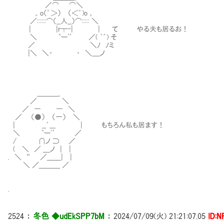
／⌒ ⌒＼
。o（゜＞） （＜゜)o 。
／::::::⌒（__人__）⌒::::: ＼
| |r┬-| | て やる夫も居るお！
＼ `ー'´ ／( ｀´) そ
／ ＼ﾉ ﾉミ
|＼ ＼・ ・ ＼____ノ
＿＿＿_
／ ＼
／ ― ― ＼
／ （●） （一） ＼
| __´___ | もちろん私も居ます！
＼ `ー'´ ／
/ ∩ノ ⊃ ／
( ＼ ／ ＿ノ | |
. ＼ “ ／＿＿| |
＼ ／＿＿＿ ／
.
2524
：
冬色 ◆udEkSPP7bM
：
2024/07/09(火) 21:21:07.05
ID:N