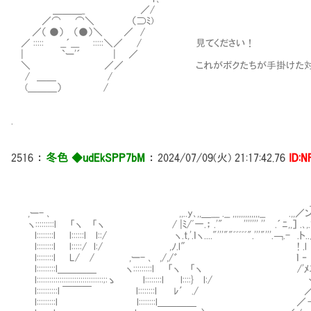
＿＿＿_ ／/
／⌒ ⌒＼ （⊃ﾐ)
／（ ●） （●）＼ ／ /
／ ::::: __´___ :::::＼／ / 見てください！
| `ー'´ | ／
＼ ／／ これがボクたちが手掛けた対魔獣用
/ ＿＿ /
(＿＿＿） /
.
2516
：
冬色 ◆udEkSPP7bM
：
2024/07/09(火) 21:17:42.76
ID:N
_.. -彡‐',ﾞﾂ=ii.
,ー- ､ ,,..y､,,＿___ .__ ,,,,,,,,,,,,,__ .,,／ン'"゛i./ ﾞ. 
ヽ:::::::::l 「ヽ 「ヽ / |ﾐ/ﾞ一.； .'" ''''''' '' .´ﾆ,,］ .､,
l::::::::l l::::::l l::/ ヽ.t,'.ｌヽ...."'''""ﾞﾞﾞﾞﾞ".'''"'''.￢.- .ト.
l::::::::l l:::::/ l:/ ,ﾉ.l″ ! .l |.,.l ,i/'
l::::::::l L/ / ,ー- ､ ,/,/゛ ｌ ‐ _..ﾉ'Z'ﾐ/',,″ .｀
l:::::::::l＿＿＿＿ ヽ:::::::::l 「ヽ 「ヽ /'ﾒ二ｒ'".]>| .； .
l::::::::::::::::::::::::::::::::;:ゝ l::::::::l l::::} l:/ ヽi ｌ 
l::::::::::l ￣￣￣ l::::::::l ﾚ′ ./ ／ '';;＞'',ﾞ..-'',ﾞ / ﾞ
l:::::::::l l::::::::l＿＿＿＿ ／ -'''´.-'',ﾞ / ﾞ_..-'