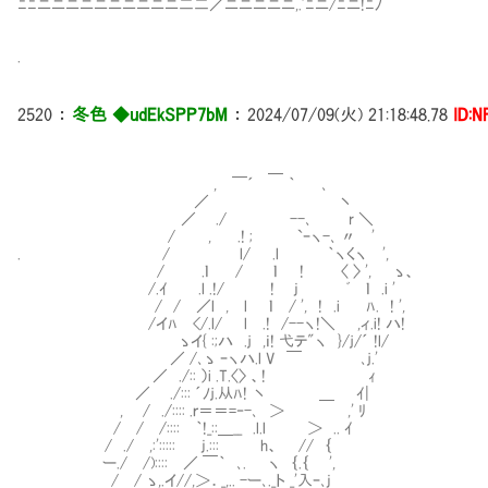
ﾆﾆニニニニニニニニニニ二二／ニニニニニ,.'ﾆニ/ﾆニ!ﾆﾉ
.
2520
：
冬色 ◆udEkSPP7bM
：
2024/07/09(火) 21:18:48.78
ID:N
＿
, ￣´ ｀ ､
／ 丶
／ ./ --､ r ＼
/ , .! ; `ｰヽ-､ 〃 '
. / l/ .l ｀ヽくヽ ',
/ .ｌ / ｌ ! 〈 〉 ', ゝ、
/.ｲ .l .!/ ! j ﾞ ｌ .i '
/ / ／l , l ｌ / ', ! .i ﾊ. ! ',
/イﾊ </.l/ l .! /--ヽ!＼ ,ィ.i! ハ!
ゝイ{ :;ハ .ｊ ,ｉ! 弋テ"ヽ }/ｊ/´ !l/
／ /､ゝ ｰヽハ.l V ￣ ､ｊ.' 待た
／ ./:: ）i .T.〈〉 、! ｨ
／ ./::: ´ﾉｊ.从ﾊ! 丶 ＿ ｲ| これよ
, / ./:::: .ｒ＝＝=‐-､ ＞ ,' ﾘ
/ / /:::: ｀!_::＿__ .l.l ＞ .. ｲ
/ ./ ,:'::::: j.::: h、 // ｛
ー./ /):::: ／ ￣｀ ､. ヽ ｛.｛ ',
/ / ゝ,.イ//,＞．_,.. -ー､._ト _'入ｰ､j