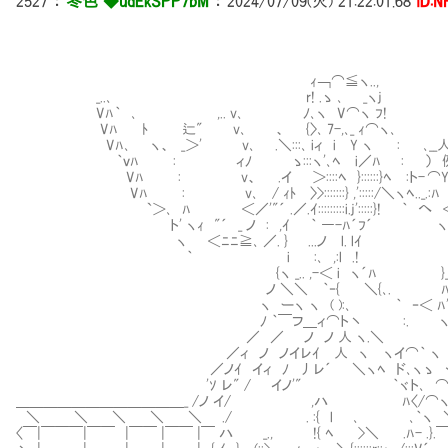
2527
：
冬色 ◆udEkSPP7bM
：
2024/07/09(火) 21:22:01.68
ID:N
/i ノ
ｨ￢⌒≦ヽ.., 〈_ﾉ ﾉ
_..､ r! .ゝ ､ _ヽj {ﾆｦノ
Vﾊ｀ ､ ,.. v､ ﾉ､ヽ V⌒ヽ ﾌ! ﾊv'
Vﾊ ﾄ 辷" v､ 、 {〉､ 7-,､_ ｨ⌒ヽ､ ﾊv
Vﾊ､ ヽ、 _＞' v､ .＼:::､ iィ i Y ヽ : ､__人_人_人
｀ｖﾊ : ィﾉ ゝ:::ヽ'､ﾍ i／ﾊ : ） 例え
Vﾊ : v、 .イ ＞::::ﾍ }::::::}ﾍ :ト- ⌒Y⌒
Vﾊ : v､ / ｨﾄ 〉>:::::::} ,':::::/＼ヽﾍ.._.:ﾊ }､iﾊv
`＞､ ﾊ ＜／'"´ .／.ｲ:::::::::i.j':::::}! ｀ へ ＜ﾊ
ト' ヽｨ "´ _ ノ : ,ｲ ｀ ―-ﾊ´ﾌ´ ヽ. 
ヽ ＜ﾆﾆ≧､ ／. } ...ノ l. lｲ }ﾍ ､
｀ i :､ ,:l .! }ﾌﾊ
{ヽ _.. ,-＜ i ヽ´ﾊ }_7 丶 ､__人_
ノ ＼＼ ｀‐{ ＼{､. ﾊ' ) :. ）
ヽ ーヽ ヽ ( ):､ ｀ ‐＜
ﾉ ｀￣フ＿ィ⌒ト丶 :. ヽ ヽ ,:
／ ／ ノ ノ 人 ヽ.＼ ＼ `' ⌒Y⌒
／ィ ノ ノイレｲ 人 ヽ ヽイ⌒｀ ヽ 
／ノｲ イィ ﾉ 丿レ´ ＼ヽﾍ ド､ヽゝ ヾ
'ｿ レ" / イノ'" ｀ヾト､ ⌒
＿＿＿＿＿＿＿＿＿＿＿＿_ /ノ イ/ ,ハ ﾊ〈/⌒ヽ､)
＼ ＼ ＼ ＼ ＼ ./ . :{ l ､ ､｀ヽ
〈￣|￣￣￣|￣￣ |￣￣ |￣￣ |￣ ハ _., !{ ﾍ >＼ .ﾊ- .}.￣ 