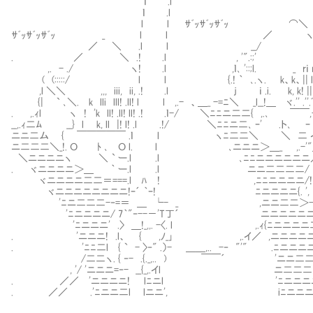
ｌ .l ｌ 
ｌ .l ｌ l ,
l l ｻﾞｯｻﾞｯｻﾞｯ ⌒＼ ｌ l （. 
ｻﾞｯｻﾞｯｻﾞｯ _ l l ／ ヽ .! l l｀ ､｀
／ ＼ .l l __/ ､_ ! l {l ヽ 
. ／ ＼ .! .l , '".:;' ':.. ! l __-ﾆl
,. - ./ ヽ! .l ,ｌ､ '::;l. _ rｉ r, ｉ:::l.
( (:::::/ l l {.! ｀ ､.ヽ. k、k、|| ll!ﾘ.l:
,l ＼＼ ,,, iii, ii, .! .l ｊ ｉ .i. k, k! || ﾘi! 
{| ` ､＼. k lli lll! .ll! l l ,.- 、＿_ -=ﾆ＼ _l__!＿ ヾ.'' 
. ,.ｨl ヽ ! 'k ll! .ll! ll! .! .ｌ-/ ＼ﾆﾆニ二二{ ,.
__,.ｨ二ﾑ __} l k, ll |! l! .l .!/ ＼ﾆﾆニ二､ ｰ' .
ニニ二ム { ￣￣￣￣￣ .ｌ l ヽﾆ二二＼ ＼ 二 イ,.
ニ二二二＼_!. Ｏ ﾄ ､ Ｏ l. l ､ニニニ＞＿_ ,.-'"＿,
＼ニニニニヽ ＼ ` ー.l .l ､ﾆﾆニニニニニニ／ 
. ヾニニニニ＞＿ ｀ ー.l .l ニニ二二二二/ .
ヾニニニニ二二＝===.l ﾊ ! ,ﾆﾆニニニニ/! .
ヾニニニニニニニニ!ｰ´ ｀ｰ! ﾆニニニニ{. ', 
'ﾆニ二二二-‐=＝ ＿ └- _ ,ニニ二二＞-､_ 、
'ﾆニニニニ/ 7｀"‐--－'T丁´ ニニニニニニニl ￣!二ニ
'ﾆニニニ' .〉 ＿!_,,. -〈. l ,.ｨ{ﾆニニニニ
. 'ニニニ! .l、 { ,ﾉ_｣ ,.イ／ ,ニ
. 'ﾆﾆ二l { ` - 〉‐" .）- ＿＿,.. -‐ "'"
/二二ヽ. { ‐- .{._,.. ) ￣￣´ '
, '/ 'ニニニ=‐- __{_,.イl ニ二二
. ／／ 'ニニニニ! lﾆニl 'ﾆニニニニ
. ／／ .'ﾆニニ二l lニニ', iﾆニニニニニニ