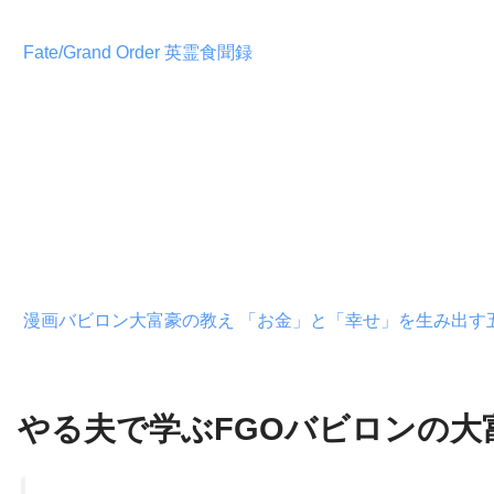
Fate/Grand Order 英霊食聞録
漫画バビロン大富豪の教え 「お金」と「幸せ」を生み出す
やる夫で学ぶFGOバビロンの大富