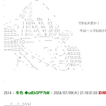
. ‐-
. ..::´ 丶
／::: ::. ＼
':::::. .:::
. /:::::: .:::: ヽ
-‐ ￣ヽ.::::::__ 〈7ﾊ ｒ ､
_ - ´ ._ } l::〈/ハ ﾏ∧. !/,! , できる夫君か！
＿--､ ,' .） .ｌ ｌ::::: ﾏ,∧. ﾏﾊ. !/l ;, .!
ニニニ＼ l .!:::::::. ヾ∧. ﾏ,! .l/l ｌ'〉.! _ -‐ 、 今は
ニ二二二ヽ l .ｌ:::::::::. ヾ'､. V l'/ // !;;;;;;;;;;;;: !
二ﾆ＝-＿_,.ゝ---― ''" ￣￣￣ " ‐┴ ､;;;;;' /
ニニ三三/ .{ 〇 ー―‐ '' ￣￣ - ､＼'
二二二二＼.＼ ＿ ,. . ヽ.ヽ､_,...,_
＝＝=ﾆ二二＼｀ ､ ` ､.ヽ { ヽ 〈ニニﾆヽ
ヽ ＼ ＞ ｀ 、 ､ ､ ヽ .ﾉ ,.ｲiニニニ}
', ｏ ＼ ＞ _` _ 、 ヽ ￣ .j .! !ニニﾆ{、
}ー 、 ＼ ＞ _ _.ヽ ー‐ ' ﾉ !ニニニj
/ ｰ ＼ ＞ _‐- _￣ ´.／/Vニ-‐'、
, ￣＼ ＼ ､ ＿ ,.ｲ ヽ ,
.
2514
：
冬色 ◆udEkSPP7bM
：
2024/07/09(火) 21:16:31.03
ID:N
＿＿;!＿__;!＿;!/l/ﾚ|