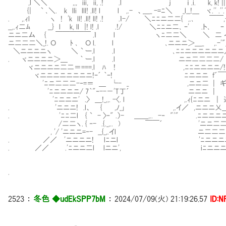
,l ＼＼ ,,, iii, ii, .! .l ｊ ｉ .i. k, k! || ﾘi! 
{| ` ､＼. k lli lll! .ll! l l ,.- 、＿_ -=ﾆ＼ _l__!＿ 
. ,.ｨl ヽ ! 'k ll! .ll! ll! .! .ｌ-/ ＼ﾆﾆニ二二{ ,
__,.ｨ二ﾑ __} l k, ll |! l! .l .!/ ＼ﾆﾆニ二､ ｰ' .ト
ニニ二ム { ￣￣￣￣￣ .ｌ l ヽﾆ二二＼ ＼ 二 イ,
ニ二二二＼_!. Ｏ ﾄ ､ Ｏ l. l ､ニニニ＞＿_ ,.-'"＿
＼ニニニニヽ ＼ ` ー.l .l ､ﾆﾆニニニニニニ
. ヾニニニニ＞＿ ｀ ー.l .l ニニ二二二二/ .!'￣ i
ヾニニニニ二二＝===.l ﾊ ! ,ﾆﾆニニニニ/! .
ヾニニニニニニニニ!ｰ´ ｀ｰ! ﾆニニニ f´￣￣￣
'ﾆニ二二二-‐=＝ ＿ └- _ ,ニニ二
'ﾆニニニニ/ 7｀"‐--－'T
'ﾆニニニ' .〉 ＿!_,,. -〈. l ,.ｨ{ﾆニニ | 
. 'ニニニ! .l、 { ,ﾉ_｣ ,.イ／ ,ニニニ乂＿
. 'ﾆﾆ二l { ` - 〉‐" .）- ＿＿,.. -‐ "'"
/二二ヽ. { ‐- .{._,.. ) ￣￣´ 
, '/ 'ニニニ=‐- __{_,.イl ニ二二
. ／／ 'ニニニニ! lﾆニl 'ﾆニニニニ
. ／／ .'ﾆニニ二l lニニ', iﾆニニニニニニ
.
2523
：
冬色 ◆udEkSPP7bM
：
2024/07/09(火) 21:19:26.57
ID:N
＿＿＿_