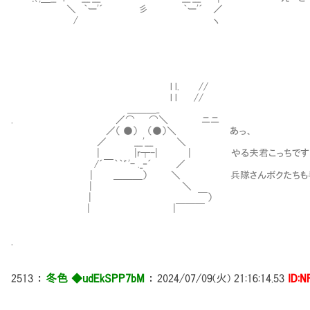
＼ ｀ー'´ 彡 ｀ー'´ ／
/ ヽ
l l. //
l l //
＿＿＿_
. ／⌒ ⌒＼ ニニ
／（ ●） （●）＼ あっ、
／ ___'___ ＼
| |r┬-| | やる夫君こっちです
/´￣｀｀゛'- ._‐´ ／
| ＿＿＿） ＼ 兵隊さんボクたちも手伝
| ＼
| ￣）
| |￣￣￣
.
2513
：
冬色 ◆udEkSPP7bM
：
2024/07/09(火) 21:16:14.53
ID:N