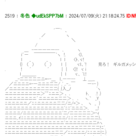
2519
：
冬色 ◆udEkSPP7bM
：
2024/07/09(火) 21:18:24.75
ID:N
´￣｀ 、
／ ヽ
' ＼
/
＿ -―――――-- ､ ヽ
i´― ￣￣￣￣￣｀ヽ !. 〈l､
l _ _ l l 〈ﾄ､ヾ!
{} （ ） （ ） l | ヾｌ、'! 見ろ！ ギルガメッシ
. ! ´ ´ | | 〈|! ヾ i
l ＿＿＿_ | l ヾ、 ﾞl.!
__-二二二二二ニ=‐-＿ l,.――-- ⊥ ＿__
／ニニニニ=-―ニニニ二二/ ,' ,.-.､￣ ―‐- }
／ニニニニニニニニ二二二二{ .{入__ﾉ 'ヽ
ニニニニニニニニニ＞''"ﾆニニ＞ 、 ､ ﾄ､ .! .}
ニニニニニニニニ´ニニニニニ二二＞ ､ ､ ヽ.` _Y
ﾆニニニニニ／ﾆﾆニニニニニ二二/ニ/=＞ 、 ヽ _ }
ニニニニニニニニニニニニニニニ'ﾆﾆ'ニニニ＞､ __!
ニニニニ/ニニニニニニニニニニ'二/二二二二二＞-ｨ
ニニニ,.ｲﾆﾆニニニニニニニニニニ/ﾆﾆ二二二ニ二二}、
ニニニニニニニニニニニニニニニ'ニニニニニニニ二ﾊヽ
ﾆニニニニニニニニニニニニニニニニニニ二二二二二!ﾆ',
ﾆニニニニニニニニニニニニ二二／ﾆﾆニニニ/ﾆﾆニニ!ﾆ.}