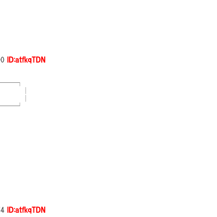
00
ID:atfkqTDN
───┐
│
│
───┘
74
ID:atfkqTDN