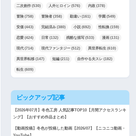
二次創作
(530)
人外ヒロイン
(576)
内政
(378)
冒険
(758)
冒険者
(358)
勘違い
(161)
学園
(549)
安価
(443)
完結済み
(380)
小説
(692)
性転換
(159)
恋愛
(424)
日常
(132)
残酷な描写
(533)
漫画
(131)
現代
(714)
現代ファンタジー
(512)
異世界転生
(610)
異世界転移
(147)
短編
(211)
自作やる夫スレ
(182)
転生
(609)
ピックアップ記事
【2026年07月】冬色工房 人気記事TOP10【月間アクセスランキ
ング】【おすすめ作品まとめ】
【動画投稿】冬色が投稿した動画【2026/07】【ニコニコ動画・
YouTube】