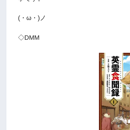
(・ω・)ノ
◇DMM