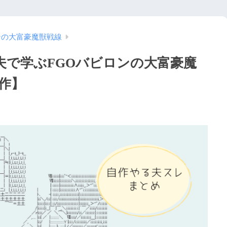
ンの大富豪魔獣戦線
夫で学ぶFGOバビロンの大富豪魔
創作】