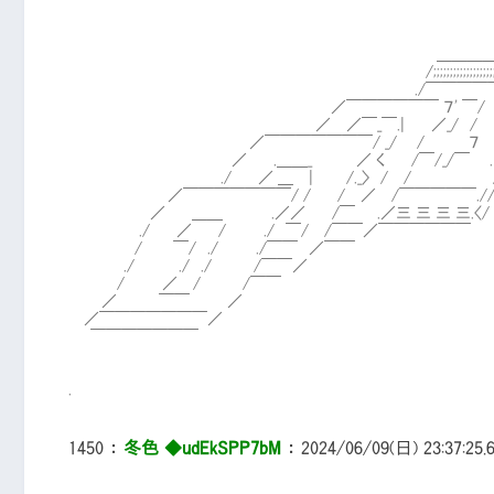
＿＿＿＿＿＿＿
/;;;;;;;;;;;;;;;;;;;;;;;;;;;;;;;;;
./￣￣￣￣￣￣￣
／￣￣￣￣￣￣ ７' ￣/ 
／ ／￣_￣.| ／_/ / .
／￣￣￣￣￣￣￣/ _/ / ７ 
／ .＿＿_ ／ く /￣/_/￣ . /
./ ／ ＿ | /._〉 / / /
／￣￣￣￣￣￣￣/ / / ／ /￣￣￣￣￣./
／ ＿＿ .／／ /￣ .／三 三 三 三.〈/
./ ／ / ./ ￣/ /￣￣／￣￣￣￣￣￣
/ ￣/ ./ ./￣￣ ／￣￣
./ ./ ./ /￣￣／
/ ／ / /￣￣
／ ￣￣ ／
／￣￣￣￣￣￣￣／
￣￣￣￣￣￣￣
.
1450
：
冬色 ◆udEkSPP7bM
：
2024/06/09(日) 23:37:25.