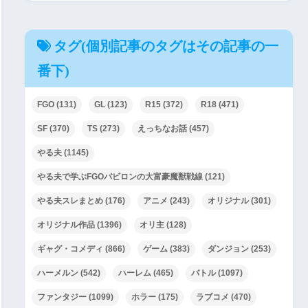
タグ(個別記事のタグはその記事の一
番下)
FGO
(131)
GL
(123)
R15
(372)
R18
(471)
SF
(370)
TS
(273)
えっちなお話
(457)
やる夫
(1145)
やる夫で学ぶFGOバビロンの大富豪魔獣戦線
(121)
やる夫スレまとめ
(176)
アニメ
(243)
オリジナル
(301)
オリジナル作品
(1396)
オリ主
(128)
ギャグ・コメディ
(866)
ゲーム
(383)
ダンジョン
(253)
ハーメルン
(542)
ハーレム
(465)
バトル
(1097)
ファンタジー
(1099)
ホラー
(175)
ラブコメ
(470)