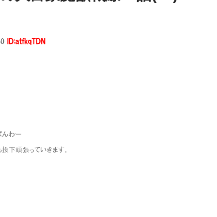
50
ID:atfkqTDN
 こんぱんわー
 : l 今日も投下頑張っていきます。