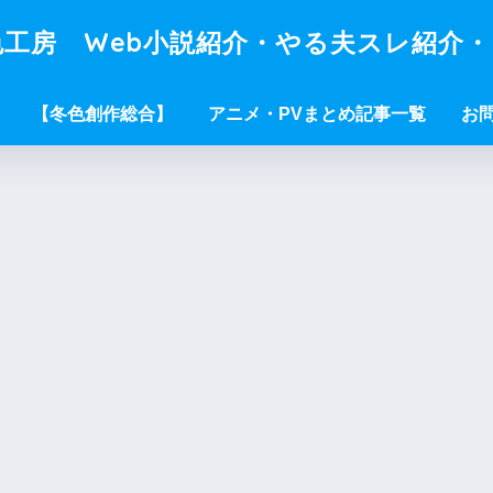
工房 Web小説紹介・やる夫スレ紹介
【冬色創作総合】
アニメ・PVまとめ記事一覧
お