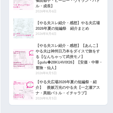
雀院都子・ヒーロー・ヴィラン・バト
ル・成長】
2026年8月6日
【やる夫スレ紹介・感想】やる夫広場
2026年夏の短編祭 紹介まとめ
2026年8月6日
【やる夫スレ紹介・感想】【あんこ】
やる夫は神州日乃本をダイスで旅をす
る【なんちゃって武侠モノ】
【gulu◆28KU4V0f26】【安価・中華・
冒険・仙人】
2026年8月5日
【やる夫広場2026年夏の短編祭・紹
介】 羨嫉万光のやる夫【一之瀬アス
ナ・異能バトル・イチャラブ】
2026年8月5日