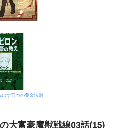
み出す五つの黄金法則
大富豪魔獣戦線03話(15)