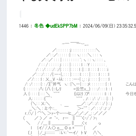
1446
：
冬色 ◆udEkSPP7bM
：
2024/06/09(日) 23:35:32.
＿＿
'"￣ ￣`''ｰ-
／: : : : : : :j: : : : : : : : : : : :＼
／: :／: : : : : :|: : : ヽ: : : :＼ : : : ヽ
／: :／ : : : | : : : : : : : : ﾞ; ヽ : : ヽ: : : : 、
/ : : / : : : : : j: : : : |: : : : : l: : :Y : : : : : : : .
/: : :/: : : :/: :/{: : : : |: : : : l :|: : :l : : : :l : : : :i
／: : :/: : : /{:―-|､: : : |: : : : l: : : : | : : : :l : : : :l
／/: : : :l : 乂,,_V ‐从: : : :: :―-| ;_: : j: : : : :} : : : :l
/: :/: : : : {: : /]{~斧气 ヽ: :|＼―| : : :ﾒ: : : : : : : :| : l
｛: : : : : : :八: {八 {:::しﾘ =云竺x,,_}: : : :/: : : l: : l
人 {: : : : {: : : ＼ `'''" ｛i以ﾘ )ア: : : : : : : :l:
人: : : : : :｛￣｀ `'''"．ﾉ: : :/: :/ : : :|: : }
{＼: : 乂:＼ ､ ＿／: :／: :/: : :/ } : j
__＼:＼ : ミ:个::... ￣ ＞‐''" : ／: : :/ :ﾉ :/
r､(∨ } ⌒＼ ＞ｧ‐个ｰ--‐ヒ__／:／:／__: :／／／
（ ／ > ／ 〃 `ｰ､ r― ∥￣`く-/ / )┐
＼ / /＿∥＿＿＿＿_.∥ .<ヾ っ
l {イ/ /人<> o＿ O o *￣￣ { ／
〔,l |./__j::::::::::￣::い::`ーイ/ ﾄ V ∧＼