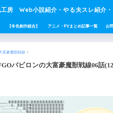
工房 Web小説紹介・やる夫スレ紹介
【冬色創作総合】
アニメ・PVまとめ記事一覧
お
大富豪魔獣戦線
Oバビロンの大富豪魔獣戦線06話(12