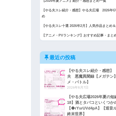
【2026年夏アニメ】紹介・感想まとめ一覧
【やる夫スレ紹介・感想】やる夫広場 2026年
め
【やる夫スレ十選 2026年2月】人気作品まとめ
【アニメ・PVランキング】おすすめ記事・まと
最近の投稿
【やる夫スレ紹介・感想】【
夫 悪魔異聞録【メガテン
メ・バトル】
2026年8月7日
【やる夫広場2026年夏の短
18】酒とタバコといくつか
【◆rYsrUVd4pA】【巡
終末世界】