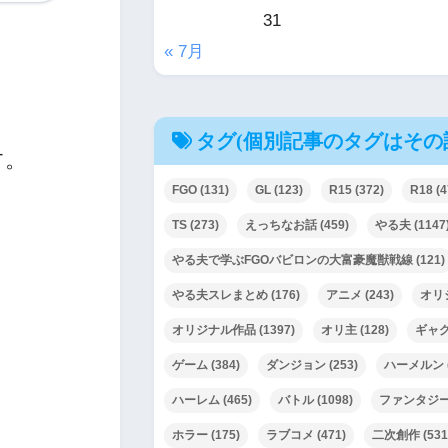
31
« 7月
タグ(個別記事のタグはその
す。
FGO
(131)
GL
(123)
R15
(372)
R18
(4
TS
(273)
えっちなお話
(459)
やる夫
(1147
やる夫で学ぶFGOバビロンの大富豪魔獣戦線
(121)
やる夫スレまとめ
(176)
アニメ
(243)
オリ
オリジナル作品
(1397)
オリ主
(128)
ギャ
ゲーム
(384)
ダンジョン
(253)
ハーメルン
ハーレム
(465)
バトル
(1098)
ファンタジ
ホラー
(175)
ラブコメ
(471)
二次創作
(531