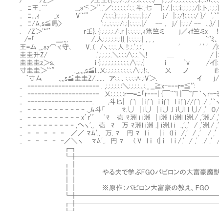
/ /Z＞” 〉王王l.{:.:.:/:.:/:.:.:i:.:.:.:.:/ |:.:.:/:.:.:.:.:.:.:.:.:i:.::
.. ﾆ王..¨´ __,s≦＞”..ﾞ／:.:.:.:.:.:':.:.斗:.七 ￣|:./.|:.:.:i:.:.:.:.:/|:.ト
.. ﾆ..,ｨ _x V'“” /:.:.:.}:.:.:.:.i:.:.:.:.|:.:/ j/ |:.:/!:.:.:.:/ 
.. ﾆ/ﾑ,s≦馬> ':.:..:.:.:.:/:.:|:.:.:.:.|/ -- ､ j/ |:.:.:/ -- ､.}/
. /Z＞'“” r壬}. {:.:.:.:.:./:.r |:.:.:.:.:,ｨ笊竺ミ ｊ／ｨf竺ミx !:
/=「 ___,,,, Ⅷ/.人:.:.:.:.::.:{{ |:.:.:.:.:| , , , ｀''ﾐ、:
王=ム _,,sｧ⌒ヾ守､ V..( /ヽ:.:.:.人 !:.:.',:.:', ' ' ' ' /}
圭圭升Z/ ,ﾞ,:.:.:.:.＼:.:.:∧:.:.＼! ＿ / |:/.
圭圭圭z＞s､ i {:.:.:.:.:.:.:.:.:.:.∧:.:.{ i ｀v /イ|:
寸圭圭＞'~” ._,,,,,s≦l..乂:.:.:.:.:.:.:.:.:.∧:.:!:､ 乂 ノ i!:./:.
ﾞ寸ム .,,,s≦圭圭Z/...... ア:.:.、:.:.:.:ﾊ:.:V＞. イ j/:.:.:'.
.. ‐‐‐‐‐‐‐‐‐‐‐‐‐‐‐‐‐‐‐‐‐ . ,:.:.:.:.:.:＼:.:.:.:.､:._ __≧x-‐‐‐
.. ‐‐‐‐‐‐‐‐‐‐‐‐‐‐‐‐‐‐‐‐‐ 乂:.:.:.:.:r─=ﾆ「r‐‐‐| {￣¨~l |￣~厂｀ヽr‐
.. ‐‐‐‐‐‐‐‐‐‐‐‐‐‐‐‐‐‐‐. ,斗匕| ∩ | i∩ i i∩ l i∩//∩ ./ ,'｀
.. ‐ ‐ ‐ ‐ ‐ ‐ ‐ ‐ ‐ ‐ ‐ ._ﾑ斗「 ﾏ.∪ | i∪ | i∪ .l ｉ∪l l ∪/ ,' ０/ ,
.. ‐ ‐ ‐ ‐ ‐ ‐ ‐ ‐ ‐ ‐ x´r'´ ﾞﾏ 壱 ﾏ洲 i i洲 | i洲 l i洲l l洲./ ,'洲./ ,'
.. ‐ ‐ ‐ ‐ ‐ ‐ ‐ ‐ ‐ ,へヽ'., 壱 ﾏ 万 ﾏ洲l i洲 .| i洲.l i .,'.,' / ,'洲./
.. ‐ ‐ ‐ ‐ ‐ ／／ ﾏﾑ'., 万. ﾏ 円 ﾏ l i | i (l i /,' / ,' / ,
.. ‐ ‐ ‐ ‐ ‐／＼ヽ ﾏﾑ'., 円 ﾏ ( V l ｉ (| i l i /,' / ,' ./
┏┓ 
┗╋━━━━━━━━━━━━━━━━━━━━━━
┏╋──────────────────────
┃｜ やる夫で学ぶFGOバビロンの大富豪魔獣戦
┃｜ 
┃｜ ※原作：バビロン大富豪の教え、
┗╋──────────────────────
┏╋━━━━━━━━━━━━━━━━━━━━━━
┗┛ 