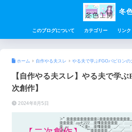
冬色
このブログについて
カテゴリー
リンク
ホーム
自作やる夫スレ
やる夫で学ぶFGOバビロンの
【自作やる夫スレ】やる夫で学ぶFG
次創作】
2024年8月5日