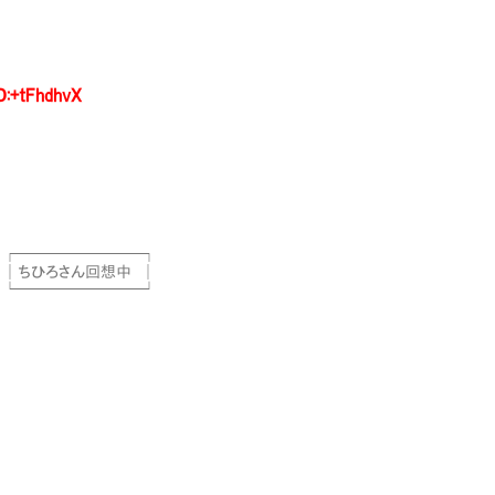
D:+tFhdhvX
──┐
中 │
──┘