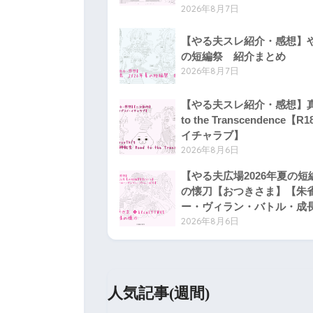
2026年8月7日
【やる夫スレ紹介・感想】や
の短編祭 紹介まとめ
2026年8月7日
【やる夫スレ紹介・感想】真
to the Transcendenc
イチャラブ】
2026年8月6日
【やる夫広場2026年夏の
の懐刀【おつきさま】【朱
ー・ヴィラン・バトル・成
2026年8月6日
人気記事(週間)