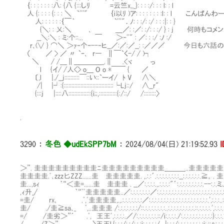
｛: : : : : : :八: {八 {:::しﾘ =云竺x,,_}: : : :/: : : l: : l
人 {: : : : {: : : ＼ `'''" ｛i以ﾘ )ア: : : : : : : :l: : l こんぱんわ
人: : : : : :｛￣｀ `'''"．ﾉ: : :/: :/ : : :|: : }
{＼: : 乂:＼ ､ ＿／: :／: :/: : :/ } : j 何時もコ
__＼:＼ : ミ:个::... ￣ ＞‐''" : ／: : :/ :ﾉ :/
r､(∨ } ⌒＼ ＞ｧ‐个ｰ--‐ヒ__／:／:／__: :／／／ 今日も
（ ／ > ／ 〃 `ｰ､ r― ∥￣`く-/ / )┐
＼ / /＿∥＿＿＿＿_.∥ .<ヾ っ
l {イ/ /人<> o＿ O o *￣￣ { ／
〔,l |./__j::::::::::￣::い::`ーイ/ ﾄ V ∧＼
/| |┘:{:::::::::::::::::::::::::::::::::└Lj::/ ∧__r"
{:::j |::::八:::::::::::::::{i;;,::::::::::::{:/::/ /::::::::〉
.
3290
：
冬色 ◆udEkSPP7bM
：
2024/08/04(日) 21:19:52.93
I
＞”. 圭圭圭圭圭圭圭圭圭ﾆ圭圭圭圭圭圭圭圭圭＿＿＿..圭圭圭圭
圭圭圭圭.ﾞ､zzz匕ZZZ......圭Ⅷ圭圭圭圭圭. ,.:.:´.:.:.:.:.:.:.:.:__:.:
圭...,sｨ ｀“＜圭=......圭Ⅷ圭圭圭 . __／:.:.:.:.,.:.:.:.:"´:.:.:.:.:.:.:
,ｨ升_/ ｀“ﾟﾞ圭圭圭圭圭..／:.:.:.:.:.:.:／:.:.:.:.:.:.:.:.:.:.:.:.:.:.:.:.:
=圭/ rx､ .ﾟ,ﾞ圭圭圭圭,.,.:.:.:.:.:.:.:／:.:.:.:.:.:.:.:.:.:.:.:.:.:.:.:.:.:.
圭/ ./圭≧sa､_ ﾟ,..圭圭圭 /:.:.:.:.:.:.:/::.:.:.:.:.:.:.:..:.:.:.:.:.:.:.:.:.::.:.
=/ /圭劣＞”´ .ﾟ, 王王ﾞ,:.:.:.:.／/:.:.:.:.:.:.:.::/i:.:.:.:./:.:.:.:.:.:.:.:.:.: