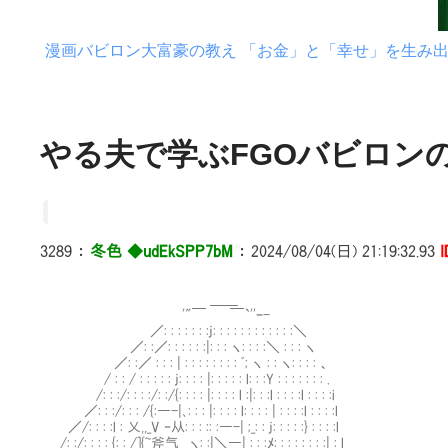
漫画バビロン大富豪の教え 「お金」と「幸せ」を生み
やる夫で学ぶFGOバビロンの大
3289
：
冬色 ◆udEkSPP7bM
：
2024/08/04(日) 21:19:32.93
I
＿＿
'"￣ ￣`''ｰ-
／: : : : : : :j: : : : : : : : : : : :＼
／: :／: : : : : :|: : : ヽ: : : :＼ : : : ヽ
／: :／ : : : | : : : : : : : : ﾞ; ヽ : : ヽ: : : : 、
/ : : / : : : : : j: : : : |: : : : : l: : :Y : : : : : : : .
/: : :/: : : :/: :/{: : : : |: : : : l :|: : :l : : : :l : : : :i
／: : :/: : : /{:―-|､: : : |: : : : l: : : : | : : : :l : : : :l
／/: : : :l : 乂,,_V ‐从: : : :: :―-| ;_: : j: : : : :} : : : :l
/: :/: : : : {: : /]{~斧气 ヽ: :|＼―| : : :ﾒ: : : : : : : :| : l