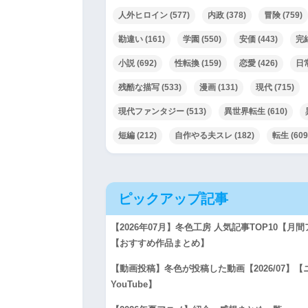
人外ヒロイン
(577)
内政
(378)
冒険
(759)
勘違い
(161)
学園
(550)
安価
(443)
完
小説
(692)
性転換
(159)
恋愛
(426)
日
残酷な描写
(533)
漫画
(131)
現代
(715)
現代ファンタジー
(513)
異世界転生
(610)
短編
(212)
自作やる夫スレ
(182)
転生
(609
ピックアップ記事
【2026年07月】冬色工房 人気記事TOP10【
【おすすめ作品まとめ】
【動画投稿】冬色が投稿した動画【2026/07】
YouTube】