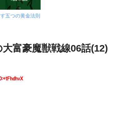
出す五つの黄金法則
富豪魔獣戦線06話(12)
D:+tFhdhvX