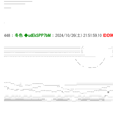
━━━━━━━━
￣￣￣￣￣￣
￣￣
.
448
：
冬色 ◆udEkSPP7bM
：
2024/10/26(土) 21:51:59.10
ID:D9
;;;;;;;;;;;;;;;;;;;;;;;;;;;;;;;;;;;;;;;;;;;;;;;;;;;;;;;;;;;;;;;;;;;;;;;;;;;;;;;;;;;;;;;;;;;;;;;;;;;;; /. ....:::.;;;;;
;;;;;;;;;:;:;::;;;;;;;;;;;;;:;:;:;:;:;:;:;;;;;;;;;;;;;;;;;:;:;;;;;:;;;;:;;;;:;:;;;:;::;:;::;::;;:;:;: |. |;;;;;;;;
;;:;:::::;::;::;::::;::::;:::;::;::;:::;:::;::;:::;:::;::;::;:;::;::;::;:::;::;::;::;::;:::;:::;::;:;::::::.............. ...;::
ヽ /
＼ ／
` ー ─ '
~`ﾞﾞ''--､.__,,;; ,,,,__.､--─--､＿＿＿＿_ ,,,,,,,,,,,,,,,,;;;;;;;;;;;;;;;;;;;;;;;;;;;;;;;;;;;;;;;;;;;;;
~`y､___ ___￣______...,,-‐‐''~ ~` -､....__ ,,,,, ,..............................,
￣ ￣ ￣~^‐-‐''''"~~~`‐-‐''~^ﾍ.-‐‐~`‐‐‐-､__.....--‐‐""~￣￣ﾞw"" ,,,,,,:::::::
,,;;;;,,,,;;;;,;;;;,;;,,,,;;;;;,,,;;;.,,,,,,,,,,..;;;;;;;;;;;;;;;;;..,,;;;;,,,,,;;;;;::;;;:::,,,,,;;;;,,,;;,,,,,,;;;:::::::::;;;;,,,,ｒ-､,.
illlllllliiiiiillllllllllliiiiiiiiiiliiiiiiiiliiii!!!;;;,,,,,;;;!!!iillllllliiiiii!!;;;,,,,,;;;!!!iillllll!!!iiiiiiiiiiii!!!lll;;;;;;;;;::