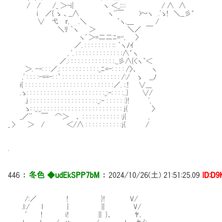
/ / /_ ＞-i| ヽ ＜_:::: / ∧ ∧ なので
i ／{ ゝ 、__∧ ヽ¨￣ )～ヽ .'ゝ! ＼__彡゛
∨ 弋 ｒ, .＼ ｀ヽ.＿ /
＼ﾘ ｀ヽ ＞ ＼／ ￣
ヽ´＞=二二ﾆ=-, 〉
／. : : : : : : : : :: ｀ヽﾉｲ
, '. : : : : : : : : : : : : : :∧゛ヽ
／.: : : : : : : : : : : : : :._彡∧{<ヽ`＜
＞. -‐: : :／.: : : : : : : : : : : :_ﾆ=-: : : : /〉、 ヽ
,' : : : :-==-: :` : : : : : : : : : : : : : : : : : /:/ ゝ __ﾉ
i{ : : : : : : : : : : : : : : : : : : : : : : : : : :／. :.! ∨___
.ゝ: : : : : : : : : : : : : : : : : : : : : : :_:‐: : : :..} ∨/
.j : : : : : : : : : : : : : : : : : : : :_:‐ : : : : : :}! ',
ゝ: :_:_: : : : : : : : : : : : : : : : : : : : : : : : j{ 〉
_／¨ ￣ ⌒＞ 、 : : : : : : : : : : : :j{ ,
_ > ＞ / ＜/∧ : : : : : : : : : : :j{ /
.
446
：
冬色 ◆udEkSPP7bM
：
2024/10/26(土) 21:51:25.09
ID:D9
/:／ ! }! V/
.l:/ l | ∥ V/
′ ! i! ∥ }、 ﾔ､