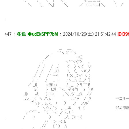
､ '､ ＼ ｜ ＼ ィfﾆﾆニﾆ､ '， ′ /
＼ '､. ＼{ ＼ ／ {ﾆﾆﾆニi ＼ '， ./ 
.
447
：
冬色 ◆udEkSPP7bM
：
2024/10/26(土) 21:51:42.44
ID:D9
__ ＿
, ⌒ヽ <⌒｀ヽ
／ ＜
. :′ ゝ⌒ヽ〈^〉 ., 、
/ ,′ / ,' < ___> ヽ_〈 ∨
/ / / .ノ} ﾄ, <, ヽo ノ
./ / / ゛ -‐! ! 乂 _＞/ ヽ )
.j .: ,: ,_ l .:丶__ヽ .{__ノ ｀}
／ __i{ ィ斧ぅx .! ..__ .〉 ﾘ ¨^ i!
ゝ{ ﾄ ヒﾘ ｀ヽ. 孑ぅ气 ,ｨ }_V
j{: 从 { ::::: 、＼ .ツ _彡 ﾉノ
ル., j( ヽ ∧ u ^::::~〃 / ｿ ペコリーヌ様
⌒ヽﾚ 、ゝ.ヽ, ( 〉 ノ ノル′
゛ ヽ∧ﾉ,｀ぅ _ ..:≦ イ ( 私が間違って
.: ⌒"'' ｰ ﾟ~( ｀ヽ ノ ヽ. ( ´
. / : 〉 ｀ .ノ_ ＞ ‐ ﾐ
// ＞ ＜ﾑ
、 . // （ ﾟ ） ﾑ