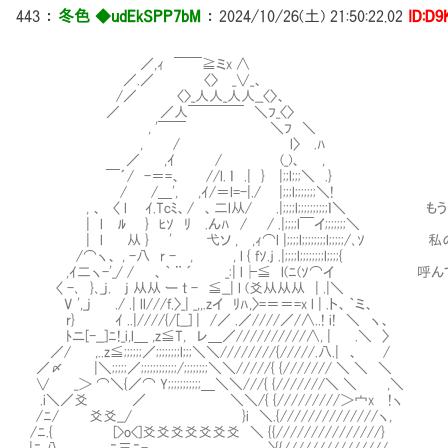
443
：
冬色 ◆udEkSPP7bM
：
2024/10/26(土) 21:50:22.02
ID:D9
／,ｨ ￣￣≧ミx ∧
／.／ 〈〉 _∨_、
/／ 〈〉_人人_人人__〈〉、
／ ／人￣￣￣￣ ＼ﾌ_〈〉
, '￣￣ ＼ﾌ ＼
, / l〉 .ﾊ
／ ,ｲ / (_)、 ,
￣´/ -＝=、 //l. ｌ .| } |;;l;;;＼ .}
/ /＿', ,ｲ/＝l=-|./ |;;;l;;;;;;;＼!
, 、 〈 l ｲ.Tcﾐ、/ 、二l从/ .|;;;;l;;;;;;;;;;ｌ＼
| l ﾙ } ﾋｿ ﾘ .んﾊ / / .|;;;;l￣イ;;;;;;;＼
| l 从 } ' 弋ソ , ,ｨ⌒l |;;;;l;;;;;;;;l;;;;;/
/⌒ヽ、 , -八 r - , , l { fｿ.ｊ .|;;;;l;;;;;;;;l;;;;{
,ｲ二ヽ-'_/ / 、｀ ¨ ´ _:| l├≦ l(ﾆ(ｿ⌒イ 呼ん
〈 -､ }､_j. j 从从 ー t - ≦__| l (爻从从从 | .|＼
V ',_j ./ .| ll///f.〉_| _,,.zイ ﾘﾊ,〉=＝＝=x l | .ト、｀ミ、
r} ｲ ..|////{/[__] | /／ .／////／/∧..! i! ＼ ヽ、
ﾄニ[-__]ﾆ!_i,l＿ ,z≦T, レ＿／//////////∧, | .＼ 〉
／/ ,..z≦;;;;;;／;;;;;;;;l;;;＼＼////////{/////.八.| 、 /
／〆 |＼;;;;;／;;;;;;;;;;;;/;;;;;;;;＼＼/////{ {/////// ＼ ＼ ＼
∨ _＞ ⌒＼{／⌒ Y;;;;;;;;;;;＿＼＼///{ {///////＼ ＼ ,＼
.i＼／爻 ／ ＼＼/{ {/////////＞宀x !ヽ
/ﾆ/ 爻爻__/ }i ＼.{//////////////ヽ,
/ﾆ.{ [>o<]爻爻爻爻爻爻爻 ＼ {{///////////////}
.|ﾆ.八 ﾆ三ﾆ- 〉{{///////////////