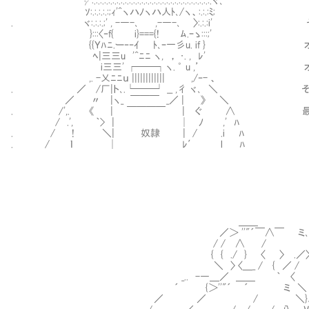
γ:.:.:.:.:.:.:.:.:.:.:.:.:.:.:.:.:.:.:.:.:.:.:.:.:.:.:.:.:.ヾ､
ｿ:.:.:.:.:;ｨ'^ヽハﾉヽハ人ﾄ､/ヽ、:.:.:ﾐ;
. ヾ:.:.:.;' , -―-､ ,-―-､ 〉:.:.:i' 
}:::〈‐f{ i}==={! ﾑ.ｰゝ:::;'
{{Ｙﾊﾆ.ー‐‐ｲ ﾄ､ｰ一彡u. if } オレた
ﾍ|三三u '^ﾆﾆ ヽ, ， ･. , ﾚ'
i三三' ┌──┐ヽ. ゜ u ,’ オレ達が働
,. -乂ﾆﾆｕ |||||||||||| ,/‐- 、
. ／ /厂|ト､.└──┘ __ ,彳 ヾ､ ＼ そして
／ 〃 |ヽ_ ￣￣￣ _／ | 》 ＼
. /',. 《 | ￣￣￣￣ | ぐ ∧ 最高
/ .', ｀> | │ ﾉ ,' ﾊ
. / ! ＼| 奴隷 | / .i ﾊ
. / ｌ │ ﾚ′ l ﾊ
＿＿
／＞ ''"´￣∧￣ ミ､
/ / ∧ / 
{ { ./ } 〈 〉 .／〉
＼ 〉 〈＿_ / { ／ /
_.. -―＿／ ＿＿ ｀ 〈
´ {＞''"´ ´ ミ ＼
／ ／ / ＼}､＿