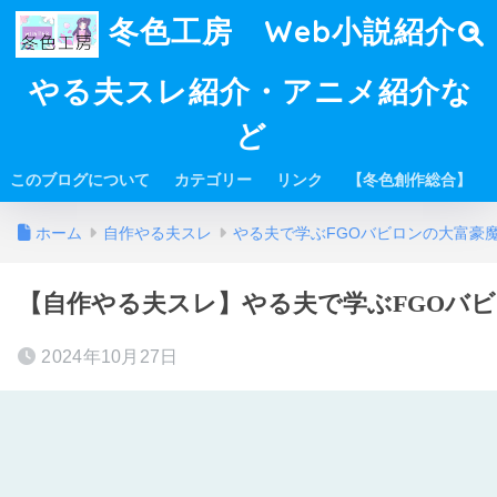
冬色工房 Web小説紹介・
やる夫スレ紹介・アニメ紹介な
ど
このブログについて
カテゴリー
リンク
【冬色創作総合】
ホーム
自作やる夫スレ
やる夫で学ぶFGOバビロンの大富豪
【自作やる夫スレ】やる夫で学ぶFGOバビロ
2024年10月27日