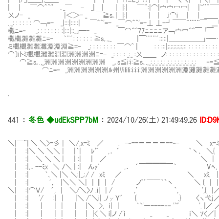
| | ￣⌒＾^''㍉｡_￣ - _| | | |:| ￣¨:|⌒|宀宀冖冖| |~¨¨￣￣ |
乂ノ- _ |＜＞- _ ￣≧s｡| |:| ｜ ｜ .i⌒i | | ＿＿ ⊥-匕] _
.,_: : : : : : ⌒￢=- _|:::|:::::| ￣＾^'=- _￣⌒＾^'=-⊥ ⊥-┘￣￣¨¨¨¨￣ _
欟ﾆ=‐ _: : : : : : : :|:::|::_｣─- _ ￣⌒＾^77ﾆﾆﾆﾆア￢宀冖^＾￣ ｢￣ |
欟欟灘灘灘ﾆ=‐ ｀¨´: : : : : : ≧s｡.,_ |￣¨¨¨´:::::|＿＿＿＿＿｣-─…ﾍ ﾉ
ミ欟欟灘灘灘淵淵淵≧=‐ _: : : : : : : : ￣⌒^ | : : :::|;:;:;:;:;:;:: : : : : : : : :
⌒〕iトﾐ欟欟灘灘淵淵洲洲洲洲ﾆ=- _: : : : _:_ :乂＿＿ ノ: : : : : : : : : : : 
⌒≧s｡.,_洲洲洲洲洲洲洲洲洲㌻_｡s≦i:i:≧s｡.,_:_:_:_:_:_:_:_:_:_:_:_
⌒ﾆ=‐ _洲洲洲洲洲洲ﾙ州ﾘilili:i:i:i:洲洲洲洲洲洲淵灘灘灘
.
441
：
冬色 ◆udEkSPP7bM
：
2024/10/26(土) 21:49:49.26
ID:D9
＼|￣¨| ＼ ＼>=彡 | ＼/,x=ﾐ ／ . -‐==＝＝＝＝==‐- ＼ x=ミ 
| :|＼ ＼ ＼＼ | |｀| ﾚ'ﾞ ,． ´ ｀丶､ ＼{ Ｙ
| :| ＼ ＼ ＼ | | :| | ／ ＿＿＿ ＼ | .| 
| :|,．--ﾐx ＼ ﾉ＼ | :| んｧﾞ ,． ´￣￣￣￣￣｀ Vﾍ, ﾉ
| :| ｀､＼ |＼ ＼:|_.:/ / xﾐ ／ ＼ xﾐ |／／
| :| '， |＼＼ ＼| | ∥ | / ノﾟ´￣￣｀`丶 ＼ { | |／／
＼| :|⌒Ｖ/ ´, | ＼/＼〉ﾉ .i| | / ,′ ｀, ',{ |／Y
| :| '/ :| | |＼ /ﾟ＼i| .ﾉγＹ´ { .} 〈ヽ弋j／ |i
| :| | | | | |＼ >, i| | ｀`'一----‐‐ ''" '. |／ 
| :| | | | | | |< ＼ i|ノ /'ｉ _ _ ｉ＼ ｿ<／| |