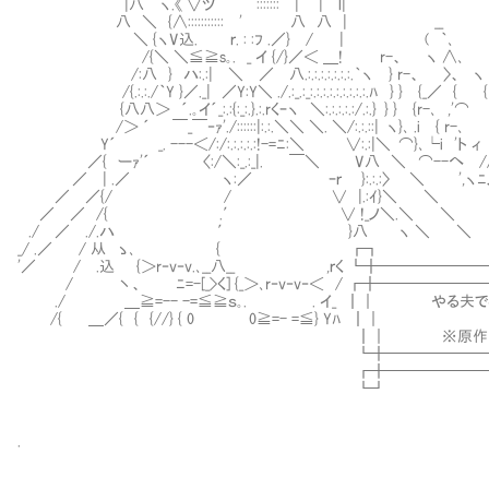
|八 ヽ.《 ∨ツ ::::::: | | l| ＼ ＿ノ;;
八 ＼ {∧::::::::::: ' 八 八 | __ ヽ｀
＼ {ヽV込. ｒ. : :ﾌ .／} / | ( ｀､ _／イr;;;;
/{＼ ＼≦≧s｡. _ イ {/}／＜ ＿! r-、 ヽ ∧､ { : :ﾉ
/:八 } ハ:.:| ＼ ／ 八.:.:.:.:.:.:.:.｀ヽ } r-、 〉、 ヽ ｀､| :
/{.:.:./｀Y }／._| ／Y:Y＼ ./.:_.:_:.:.:.:.:.:.:.:.:.ﾊ } } {_／ { {、
{八八＞ ´.｡イ´_:.:{:_:.}.:.rくｰヽ ＼:.:.:.:.:/.:.} } } {r-､ ,'⌒ ', /:'〈
/＞ ´ ￣_￣‐ｧ'./::::::|:.:.＼＼ ＼. ＼/:.:.::| ヽ}､ .i { r-､ 人ｭ､ ./:λ',
Y´ _. ---＜/:/:.:.:.:.:!-=ﾆ:＼ ∨:.:|＼ ⌒}､└i 'ト ィ ﾉﾉ:.｀ヽ､ /. :} : :i
／{ ーｧ'´ 〈:/＼:_.:_|. ￣＼ V八 ＼ ⌒--へ // : : : : ＼ r'´｀.i : : Y :
／ | .／ ヽ:／ ｰｒ }:.:.:〉 ＼ ',ヽﾆノ : : : : : : : :ヽ人ミヾ', : : : : 
／ ／{/ / ∨ |.:ｲ}＼ ＼
／ ／ /{ .′ ∨ !_ノ＼.＼ ＼
./ ／ ./.ハ ′ }八 ヽ ＼ ＼
_/ .／ / 从 ゝ
'／ / .込 {＞r‐v‐v.､__八__ ,ｒく ┗╋━━━━
/ 丶、 ﾆ=-[_>く] {_＞､r‐v‐v‐＜ / ┏╋────
./ ＿≧=-- -=≦≧ｓ｡. . イ_ ┃｜ やる夫で学
/{ ＿／{ { {//} { 0 0
┃｜ ※原作：バビロン大富
┗╋────────────────
┏╋━━━━━━━━━━━━━━━━
┗┛
.