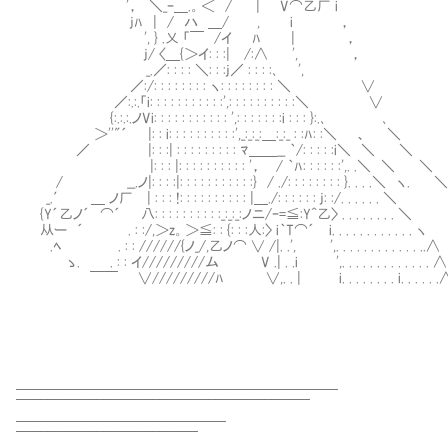
'， ＼_ｰ＿.。＜ / | V⌒乙厂 i￣
jﾊ | / ハ ＿/ , i ，
', } .乂 「￣ /イ ﾊ | ，
j/ 〈＿{＞イ: : :| /:∧ ', ，
_.／: : : : ＼: : :j／ : : : :､ ',
／:/: : : : : : : : ヽ: : : : : : : : ＼ ∨
／:.:.「i: : : : : : : : : : :',: : : : : : : : : :＼ ∨
{:.:.:.ノVi: : : : : : : : : : : ',: : : : : : :i : : : }:.､ ､
＞''"´ |: : i: : : : : : : : : :',_:_:_:＿:_:_ : :ﾊ: :＼ 、 ＼
／ |: : :| : : : : : : : : : ﾏ＿＿__ ｀/: : : : :i＼ ＼ ＼
|: : : |: : : : : : : : : : '， / ｀ﾊ: : : : : :',. .＼ ＼ ＼
/ __.ノ|: : : :|: : : : : : : : : : :} / ./: : : : : : : : }. . . .＼ ヽ. ＼
_.′ ＿ ノ厂 | : : : !: : : : : : : : : : |＿./: : : : : : j: :/. . . . . . ＼
{Y´乙ノ´ ⌒´ 八: : : : : : : : : :_:_:_:ノニ/ｰ=≦:Y^乙〉 . . . . . . . . 
从ー ´ . : :/,＞z。＞≦: : {: : :人:〉 i｀T⌒´ i. . . . . . . . . . . 
.ﾍ . : : //////{ノ_/,乙ノ⌒ ∨ /|. .', ',. . . . . . . . . . . .
ゝ. . : : イ/////////ム V .| . .i ',. . . . . . . . . . . 
￣￣ ∨/////////ﾊ ∨,. . | i. . . . . . . . i. . . . 
━━━━━━━━━━━━━━━━━━━━━━━
￣￣￣￣￣￣￣￣￣￣￣￣￣￣￣￣￣￣￣￣￣
━━━━━━━━━━━━━━━
￣￣￣￣￣￣￣￣￣￣￣￣￣