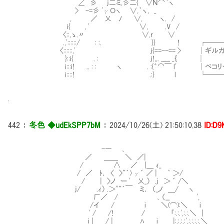
∠ 彡 j二ミ,彡二{ ∨Ｎ⌒｀ヽ
> -=彡 'γＯヽ ∨,｀ヽ, _
, ／ 乂 ﾉ ∨, ヽ. /
i{ , ' ∨, .V /
〈::,ゝ.〃 ∨,r ∨
.,'::::::/ : :. }} ! ┌───
〈::::::,' j{==--== > │ギルガメッシ
}::i{ . : j!,,. _＿ 
i:::i! .. : : ヽ . :{゛⌒￣ l' │ペコリー
i::::! .:} l └─────
.
442
：
冬色 ◆udEkSPP7bM
：
2024/10/26(土) 21:50:10.38
ID:D9
-― ､
／ ＿＿ ＼ ／|
/ ∧ ／ |＿ ｨ_
/ ／ ﾄ､ 〈 〉"´) γ´ ／ | ｀ ＞/
/ | 〉ノ ー ' 乂_） .j ＞ ´ /＼
j/ .ｨ） .＞''"´￣ ミ､ （_ノ ＿/ ヽ
厂／ / ､ （__ ',
/イ / i ＼(⌒):＼ i
' / /! / 「:.:.',:.:.＼ |
i | / | ﾊ i |:.:.:.:',:.:.:.:.＼