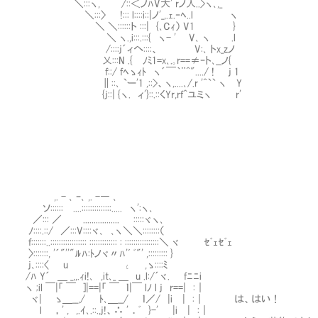
＼:::ヽ, /::＜ノﾊV大' rノ入..>ヽ､,_
＼:::〉 !::: l::::i::|ノ'_,.ｪ.‐ﾍ..l ヽ
＼ ＼::::::ト :::| {､Cｨ） V1 }
＼ ヽ.,i:::.:::{ ヽ- ' V､ ヽ .l
/::::j´ィへ::::、 V:､ トx_zノ
乂:::N .{ ﾉﾐ1=x､.｡r==≠ｰト､__ノ{
f::/ fﾍゝｨﾄ ヽ´￣｀¨^"..../ ! j 1
∥::､ `ー'1 ,::>、ヽ,....､/.r '^`` ヽ Y
{j::| {ヽ. ィ'}::.::くYr,rf^ユミヽ r'
,. - ､ ｰ､ ,. -― ､
ソ:::::: ....::::::::::::::..... ヽ':ヽ､
／::: ／ ................. :::::ヾヽ､
ﾉ::::.::/ ／:::V::::ヾ､ ､ヽ＼＼::::::::（
ｆ:::::::..::::::::::::::::: ::::::::::::: : ::::::::::::::::＼ ヾ ｾﾞｪｾﾞｪ
〉:::::::, '´"''"ﾙﾊ:ﾄノヾ〃ﾊ'ﾞ ﾞ"' ,::::::::: }
j､::::〈 u ι ,ゝ::::ﾐ
/ﾊ Y´ ＿ _,,.ｨi!､ ,it､_ ＿ u .l:/´ヾ. fﾆﾆi
ヽ ;il ￣|「 ￣ ]|==|「 ￣ ｌ|￣ lﾉ l j r==| :｜
ヾ| ゝ＿__,/ ﾄ､＿__/ ｌ／/ |i | :｜ は、はい！
l ，' , ,.ｲ､.::.,j!、∴ ' ．ﾞ }-' |i | :｜