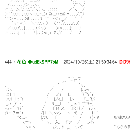
/.:.:.:.:.:.:.:.:}＞.:.:.:.ヽ、 . : : : : '/^ ＼/
〃.:.:.__＞.`.:.:.:.:.¨.:^ヽ〕iﾄ., . : : : : ／^ヽ, /
{:.:¨゛.:.:.:.:. 、:.:.:.ヽ:.:.:..ﾏ:_＞ ≧,__: : x≦〃. . . ./.¨.)
⌒＞ ‐.:.:.:.:.:>ミ:.:.:.:.:.:.ﾏ: ¨~ ‐＜x __:/. . . . ′. '
｀ヽ:.:〃.} . . ＼:.:.:.:.ヽ > < : : ,'/. . . ./. .〈
／.:.:.:.Y. . j . . . .}.):.<ヽ:> 〉:〃. . . .j{. . . :}
〃:.:.:.:.:.:j. . .i . . . ..!.|:.:.＞x _ r=ｱ.:,'/. . . . :′. . ﾉ
.
444
：
冬色 ◆udEkSPP7bM
：
2024/10/26(土) 21:50:34.64
ID:D9
_,..、 __
_,.． - Y⌒
、 . ´ ｀ヽ、
:::ﾏヽ ／ ./ {:.:vﾍ
::.::１ 1 / ./ j l、 ｀ﾞ{^'V^Y
::.::.:} i ﾏ''Y ' j./ｨ..| |.ヽ- 「...:R.く
､_::ﾉ ｝´ / ,’ ﾘ _,__ｌ 1 _,.ュ.1 ｀''^ﾏ‐{
ｰ,ｧ‐'^ Y7´ / f´fぅ;乂. '､fR1 { / .Yｧヽ
彡‐''７≠＾). /{ ｉ ＼ﾍヾﾝ ,丶 弋 ./ 1 i ﾞ.
｀'く::::ヽ {/圦 .l^´ ｀¨¨ / ﾄ.}/ V 奴隷さん
ヽ::::ヽ ' ヽ._ 入. f''フ / ,..イｿ
. ヽ::::ヽ ｨ>､ j:ト､ __, { ｨく´ こちらの荷