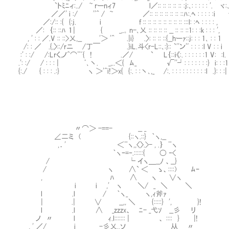
`トﾐﾆィ:../ ~ rーnィ7 l／:: :: :: :: :: :j:､: : : : : '. ヾ:
／／' i :/ ''^ / ~ ／:: :: :: :: :: :: ::ﾊ:.ﾍ : : : : :i 
／:/:: :{ {:j. i f :: :: :: :: :: :: :: :: :::l: :ﾍ : : : : ,
／: ｛:: ::ﾊ １| { _,.｡ n-､乂 :: :: :: :: __ :: :: ::1: : :k : : : 
, ' : : ／.V :: ::>乂,__ '＞ '^ .|i} .〉: :: :: ::{__hーｧ::j: : : 1､ : :
/: : ／ .{,〉::/rニ /丁￣ .}iL.斗<r-L::､:}:: `''ン'ﾞ : : : :l V : : 
:' : :/ /:Lrく,ノ^⌒¨ﾞ{ ! .／/ ` L｛::ｉ《:. : : : : : :1 V: :l
.': :/ / : : : | ﾟ､丶. _,..＜{ ﾑ_ √''┘: : : : : : :} i: : :1
{:./ { : : : .:} ヽ ＞'^i!＞x{ {:. : :丶､,_ /:. : : : : : : : : : :l .}: 
〃⌒＞ -==- __ _
∠二ミ ( {::ヽ.::} ｀ヽ,__
,．' ＜¨ヽ,,〈〉.>- , .｝ ¨ヽ
｀ヽｰ=‐.::::::{ 〇 ‐<
/ └ イヽ＿__ﾉ 、__}
/ ヽ ∧` ＜ ゝ、::::) ﾑｰ
, ﾊ ∧ ヽ ∨ヽ
i i ,' ヽ ＼/ _ ＼ ＼
l .l / ｀ヽ_ ヽ,ｨ斧ｧ
| .| ∨ __,, ＼ {:::::} ', }! い
l .l ∧ _zzzx、 ﾆ- _弋ｿ __彡 リ
ノ 〃 l ｨ.l::::::: | 、 :::: } |! 
, ' ／/ i -彡乂..ソ 从 〃