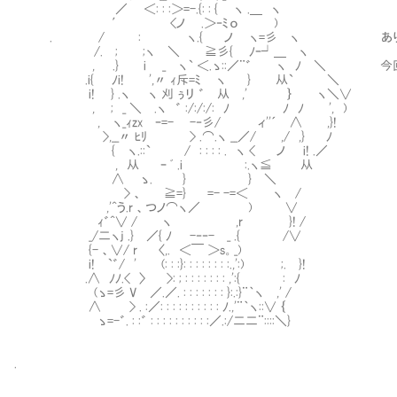
／ ＜: : :＞=-.{: : { ヽ .＿ ヽ
′ <ノ .＞‐ﾐо )
. / : ヽ.{ ノ ヽ=彡 ヽ ありがとうご
/. ; ;ヽ ＼ ≧彡{ ﾉｰ┘＿ ヽ
, .} i _ ヽ` ＜.ゝ::／¨゛ ヽ ﾉ ＼ 今回も
.i{ ﾉi! ',〃 ｨ斥=ﾐ ヽ } 从` ＼
i! } .ヽ ヽ 刈 ぅリ ゛ 从 ,' ｝ ヽ＼∨
, ; _ ＼ .ヽ ゛ :/:/:/: ﾉ ﾉ ﾉ ', )
, ヽ_ｨzx ｰ=- -‐彡/ ィ''´ ∧ ,}!
>,__〃 ﾋﾘ > .⌒.ヽ __／/ ,/ ,} ﾉ
{ ヽ.::` / : : : : . ヽ < ノ i! .／
, 从 ｰ ﾞ .i :.ヽ≦ 从
∧ ゝ. } } ＼
> 、 ≧=} =- -=＜ ヽ /
,'^う.r 、つノ⌒ヽ／ ) ∨
ｨ゛^∨ / ヽ ,r }! /
_/二ヽj .} ／{ ﾉ -‐‐- _ .{ /∨
{- 、∨/ r 〈,. ＜￣ ＞s。_)
i! `゛/ ' (: : :}: : : : : : : :.,':) ;. }!
.∧ ﾉﾉ.< 〉 >: ; : : : : : : : ,':{ : ﾉ
(ゝ=彡 V ／.／. : : : : : : : }:.:}¨｀ヽ ,' /
∧ > . :／: : : : : : : : : : ﾉ.,'¨｀ヽ::∨ ｛
ゝ=-゛. : :゛ : : : : : : : : : :／.:/二二¨::::＼}
.