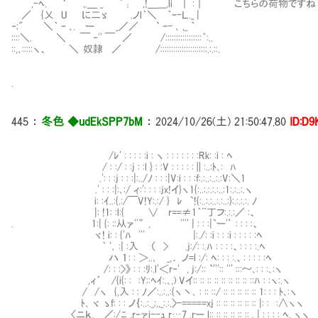
,-ﾍ. ‘ ,.＿ _ ﾟι ,!＿___,li ｜ :｜ こちらの荷物です
／ {乂 U に二ゞ .ノl｀＼ ｀ｰ-Ｌ._ |
‐;" ＼｀ ｰ ､. ー _／／ ` ｰ- ､ ,_ ｀
::::＼. ＼ ￣ ‐'' ￣ ／ /:::::::::::::::::｀:..
::,､:::::ヽ、 ＼ 奴隷 ／ /::::::::::::::::::::::.:.::.
.
445
：
冬色 ◆udEkSPP7bM
：
2024/10/26(土) 21:50:47.80
ID:D9
/ﾚ' : : : : :i : ヽ : : : : : : :Rk: :i : ﾍ
/ : :/ : :j : :l } : :V : : : : :∥:..:ﾄ､: ﾊ
.': : :j : : :|:../ﾉ : : :|V:i : : :f:.:..:..:.:V:＼1
.' : : :|:､:/ ィ:': : : :jx!イ}ヽ1{:..:.:.:.:..:1:.:..:.ヽ
i: :ｲ..:{.:/￣V!Y:.:/ } ﾚ `!{:..:.:..:.:..:}:.:.:.:. ﾉ
|: !1: :l:{ ∨ r==≠1｀¨丁フ:.:.:／ :、
. 1:| {: ::从ァ''″, '''' | : : :|`ー'’ : : 
ヾ! i: : {'ﾊ ''' |:./: :i : : :i : : : : :ﾍ
｀ '､ :| :入 （ > .j:/: :.ﾊ : : : :、: : 
ハ １: : ＞..､ _,． ノ=l :/: ﾍ: : : :.、: : : : :ﾍ
/: : :>》 : : :ﾘ:.l'＜r‐' , j:/:: `''':: ''' :
,ィ´ /{i{: : :Y::ﾍｲ:.､,) Vイ:: :: :: :: :: :: :: :: ::ﾊ : :ヽ:.ヽ
/ /ヽ {,入 : : ﾉ／:..:..:{ヽ丶､ : :: ::/ :: :: :: :: ::
ﾄ､ ヾ ゝf: : : ノ｛:..:._;,,_:.:.〉-=====xj :: :: :: :: :: :: |: : :∧ヽヽ
〈ニｋ,_ ／:/ﾆ ,r‐ァi--ｭ r…7_,rー_l:: :: :: :: :: :: . | : : : : ﾍ. ヽヽ