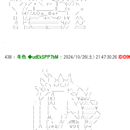
（ ／ > ／ 〃 `ｰ､ r― ∥￣`く-/ / )┐
＼ / /＿∥＿＿＿＿_.∥ .<ヾ っ
l {イ/ /人<> o＿ O o *￣￣ { ／
〔,l |./__j::::::::::￣::い::`ーイ/ ﾄ V ∧＼
/| |┘:{:::::::::::::::::::::::::::::::::└Lj::/ ∧__r"
{:::j |::::八:::::::::::::::{i;;,::::::::::::{:/::/ /::::::::〉
.
438
：
冬色 ◆udEkSPP7bM
：
2024/10/26(土) 21:47:30.26
ID:D9
( (
＼|＼ ∧ /|
|＼ | 〉.〈 〉-/ .|_
__ ＼ (´ヽ ゝ_ﾉ (__.) / ｀ ､
＼`く_) ゝ' ＿＿＿ ゝ-､ ./＼ /
/ ) ／´/{ ｀ ＜∨ 
}／ .| ｌ{ | ヽ ｀V≧s∨＿_ ,. '
.′ { |八.l | ∨ ∨:/.:.:＼:.:} 
| | | ＼ |､ '. V:.:.:.:.:.:.:
| | | _ |-＼- .| }:.:.:.:.:.:
| | .从_ | / ＼| 八:_::.／.:.:
| | {´ ヽ /}/ .ｨf笊ﾐx }Y:.:.
| 八 |.ｨ≠ミ/ / Ｖツ l| |ﾉｰr' ＼ ヽ_