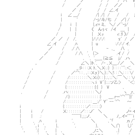
/ ／ / / / 八 V:.:.:.:.:
/ ／ / / ／／ |＼:.〈:.
／ / / / ∠..イ | ヽ
i ∠ ＿/ /| ./| / / / j
| ′ /-j/斗/七 / ／| /
j i | |,ィ= ミ､ ＼/ ／`ｰj/
/ | | 《 んぅヾ /イ ＿ | i
/ | | 乂ｯ ｨ:.ﾘ 》/ /
／ ／ / /, |/:/:/:/: ゞ' / ／ .
∠ .イ ./ .ﾊ | u :/:/:/ イ.
／ / ./ ∧ | - ､_ 八 ,
／ ./ / ∧ ', {＞ .イ /
／ / ､ ', ',＿__ {≧≦ j/ .ハ
， ./ ∠＼ }ト.', /- ､乂＿./／ ＼
， _.彡: : :乂 ﾄ､＼乂:.:} }: : : :｀''
/ / ／⌒: : . ､: :乂y）＼.}:.:＼!: : :＼: : : ∨ 
/ / /: : : : : : : : :＼:乂i）: : |:.:､:.:＼:￣ ＼: 
./ / /: : : : : : : : : : : :ヽ:i V´|:.:.:ソ乙:> 
/ {: : : : : : : : : : : : : :|:| } V ､ ｀
, / .ハ: : : : : : : : : : : : : ＼ﾉ ヽ _r､_
/ /:}: : : : : : : : : : : : : : :} ＿..rー'⌒
/: : : : : : : : : : : : : ＿:/´ Ｙ´ -- 
i {: : : : : : : : : : :／: : : : :）
| i / 乂: : : : : : :／: : :ノ´ ＼ ノ= 
| | .: ¨¨¨¨{:_:_:ノ､ ＼ ﾉ_..イ=''"´i 
| , .ﾊ i ', ＼ ､^「 .ｎ /´ 
'， '，i '， |､ ', }､ ＼.∩ ∪′
'， '.{ '， | ､ _ﾉﾆ＼ ､| / ./ 