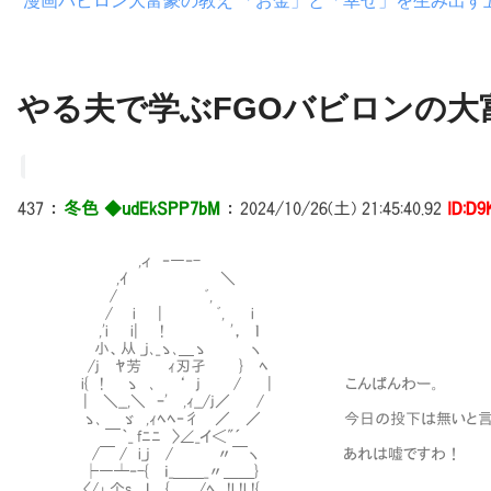
漫画バビロン大富豪の教え 「お金」と「幸せ」を生み出す
やる夫で学ぶFGOバビロンの大富
437
：
冬色 ◆udEkSPP7bM
：
2024/10/26(土) 21:45:40.92
ID:D9
,ィ ‐―‐-
,ｲ ＼
/ ﾞ,
/ i | ﾞ, i
,'i i| ! '， ｌ
小、从 _j､_ゝ､＿ゝ ヽ
/j ﾔ芳 ｨ刃孑 } ﾍ
i{ ! ゝ ､ ‘ j / | こんぱんわー。
| ＼__,＼ ｰ' ,ｨ__/j／ /
ゝ､ ゞ ,ｨﾍﾍ‐彳 ／ ／ 今日の投下は無いと言い
￣｀_ fﾆﾆ 〉∠_イ＜"´
/￣ / i_j / 〃￣ヽ あれは嘘ですわ！
├―┴‐-{ ｉ_＿＿_〃＿＿}
〈/｣_个s｡_,Ｉ {＿___/ﾍ !l !l !{