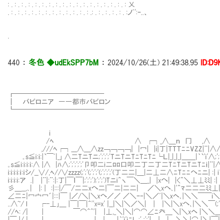
: . : . : . : . : . : . : . : . : . : . : . : . : . : . : . 
. : . : . : . : . : . : . : . : . : . : . : . : .: . : . : . : 
.
440
：
冬色 ◆udEkSPP7bM
：
2024/10/26(土) 21:49:38.95
ID:D9
┏━━━━━━━━━━━━━
┃ バビロニア ――都市バビロン
┗━━━━━━━━━────
i
/ﾍ ∧ ┌┐_∧＿ｎ 冂 ,∧
,///ﾍ┌┐___∧＿∧zz￢￢￢￢| |冖| |i|丁|ＴＴＴﾆﾆVZZ|
｡s≦i:ｉ:|`￣ﾞ|_｣ ∧二TニTニ;';';';'TニTニTﾆTﾆTﾆ└Ｌ|_|_|_|＿＿|｀`'i'∧;';';'
｡s≦i:i:i:ｉ:∧ |∧ |ﾊ∧;';';';';'卩叩二i二ﾛﾛ口叩二丁二丁二TﾆTニTニTﾆｉ|
i:i:i:i:ｉ:ｉシ/__∨/,ﾍ//∨zzzz(;';'(;';';'(;';';';'(丁二二|＿|二⊥二∧ﾆTﾆﾆへﾆニ| :| 
i:i:i:i:ア .| |¨|:¨:|:丁|￣ｌ￣|;';';');';';')Tニi＾ヽ￣＼＿_| |xへ| |<＾＼⊥⊥ﾐﾐ| :| |
彡＿__,､| |: | :|:::|/￣/二二xへ二|￣二|二二| ／＼xへ､|'＾ﾏ二二二ﾐﾐ⊥|_|_,
∠二ﾆ|冖宀冖´|:::|￣ |／/＼|＼xへ／／ ／＼ｰ‐|＼／ﾞ|＼xヘ､|＼＼￣￣i
..∧~/ l ┌-⊥｣＿ |￣|￣|＾''x=x' |__|＼|＼／＼| | |＼|＼xへ､|＼＼￣(;';';'(;';';
//ﾍ: /| | ￣⌒＾^'| |⊥,_＼|＼|⌒⌒∠ﾆ癶＿＼|＼xヘ |＼＼＿ｘ==ﾐ─
|￣ |/_|＿＿|,＿＿ | | |｀'i'iﾆL_;' ;';'| | | ＼＼|⌒ |＼|￣|