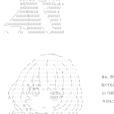
ji:i:i/i:i:i:i:i:i:l 'i:i:i:i:i/:i:|｣｣｣Lゝ
ji:i〈i:i:i:i:i:i:i:il '，:/:i:i:i:i:i:i:i/
／i:i:i:i:Vi:i:ii::i:i:l ∨:i:i:i:i:i:i:,ｲ
／i:i:i:i:i:i:i:Vi:i:i:i:i:i:l ｀_i:i:i:i:i:i:i:|
／i:i:i:i:i:i:i:i:i:i:|i:i:i:i:i:i:i:l ｀_i:i:i:i:i:！
∠i:i:i:i:i:i:i:i:i:i:i:i:i:|i:i:i:i:i:i:i:il ｀_i:i:i:i:i:i
｀￣￣丁ヽ､ji:i:i:i:i:i:i:i:i:ヽ ヘi:i:i:i:
:`ヽ /:i:i :i:i:i:i:i:i:i:i:i:i:i:丶_ノi:i:i:i:i:i:i〉
＿＿
'"￣ ￣`''ｰ-
／: : : : : : :j: : : : : : : : : : : :＼
／: :／: : : : : :|: : : ヽ: : : :＼ : : : ヽ
／: :／ : : : | : : : : : : : : ﾞ; ヽ : : ヽ: : : : 、
/ : : / : : : : : j: : : : |: : : : : l: : :Y : : : : : : : .
/: : :/: : : :/: :/{: : : : |: : : : l :|: : :l : : : :l :
／: : :/: : : /{:―-|､: : : |: : : : l: : : : | : : : :l : : : :l
／/: : : :l : 乂,,_V ‐从: : : :: :―-| ;_: : j: : : : :} : : 
/: :/: : : : {: : /]{~斧气 ヽ: :|＼―| : : :ﾒ: : : : : : : :| : l
｛: : : : : : :八: {八 {:::しﾘ =云竺x,,_}: : : :/: : : l: : l
人 {: : : : {: : : ＼ `'''" ｛i以ﾘ )ア: : : : : : : :l: : l
人: : : : : :｛￣｀ `'''"．ﾉ: : :/: :/ : : :|: : }
{＼: : 乂:＼ ､ ＿／: :／: :/: : :/ } : j
__＼:＼ : ミ:个::... ￣ ＞‐''" : ／: : :/ :ﾉ :/
r､(∨ } ⌒＼ ＞ｧ‐个ｰ--‐ヒ__／:／:／__: :／／／