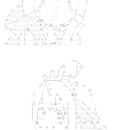
{ :' //. ¨ ﾑ ,: }
. .＞┤ : // .: '/,
／.:.:.:.:.:! __ {,'// . : : '/, ﾉ ﾉ
/.:.:.:.:.:.:.:.:}＞.:.:.:.ヽ、 . : : : : '/^ ＼/
〃.:.:.__＞.`.:.:.:.:.¨.:^ヽ〕iﾄ., . : : : : ／^ヽ, /
{:.:¨゛.:.:.:.:. 、:.:.:.ヽ:.:.:..ﾏ:_＞ ≧,__: : x≦〃. . . ./.¨.)
⌒＞ ‐.:.:.:.:.:>ミ:.:.:.:.:.:.ﾏ: ¨~ ‐＜x __:/. . . . ′. '
｀ヽ:.:〃.} . . ＼:.:.:.:.ヽ > < : : ,'/. . . ./. .〈
／.:.:.:.Y. . j . . . .}.):.<ヽ:> 〉:〃. . . .j{. . . :}
〃:.:.:.:.:.:j. . .i . . . ..!.|:.:.＞x _ r=ｱ.:,'/. . . . :′. . ﾉ
⌒＼
／i } 〉
/ﾊ 〈 j j /
i＼_.) (_ノ {--／i_／
)＞-----＜｀´ （ ＿ ､
／ / / ＼ ｰ' ／ ヽ
, , { { ヽ （ ∨
/ i ＼ .ﾊ Vi〉 ∨
, /| | V (_):.､ ，
i | /⌒ i 斗-- ､ i i:.:.:.:＼ ，
| ,ｨ=ﾐ､ ＼{ヽ.i＿ ∨ | |:.:.＼:.:＼ i
| | {ﾘ '"んﾐ､V.| ﾄ.:.:.:.:.＼:.:＼
| |::.:. , ｖソ》 | |∧:.ヽ:.:.＼:.:.＼
'. 从 .:.: u .:: | | ∧:ノ⌒乙:.イ
'， ﾍ v ァ .ィ| | {:.:.:.:.:.:.:.}:.:.:.:.:＼