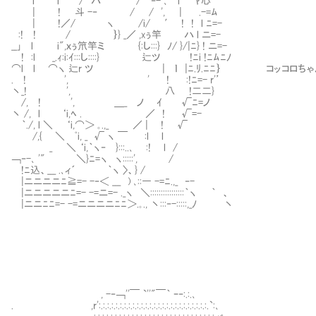
l l / ハ / ‐- ､ l ﾔ心
| ! 斗 -‐ / / ', | .-=ﾑ
| !／/ ヽ /i/ ′ ! ! l ﾆ=-
:! ! / ｝} _／ ,xぅ竿㍉ ハ l ニ=-
__｣ l i",ｘぅ笊竿ミ {:し:::} ﾉ/ }/|ﾆ} ! ニ=-
! :l _.ｨ:i:ｲ:::し::::} 辷ツ !ﾆi !ﾆﾑﾆﾉ
⌒l l ⌒ヽ 辷r ツ | ｌ |ﾆ.ﾘ.ﾆﾆ｝ コッコロちゃ
. ! ', ' ! :!ﾆ=- r'’
丶_! ', 八 !二二}
/, ! ', ＿_ ノ ｲ √ﾆ=ノ
丶 /, l ‘i,ﾍ . ／ ! √=-
｀./, l ＼ ‘i,⌒＞ ｡.,_ ／ | ! √
/,{ ＼ ﾟi, _ √ ヽ ￣ :l l
_ ＼ ‘i,｀ヽ‐㍉}:::..､ :! l /
￢‐-､ '" ＼}ﾆ=ヽ ヽ:::::', /
!ﾆ込、___ .､ィ´ ｀ヽ 〉、} /
|ニニニニﾆ≧=- -‐＜ ___ ) ､::― -=ﾆ.,_ ‐-
|ニニニニニﾆ=- -=ニ=- ._ヽ ＼::::::::::::::::｀ヽ ｀ 、
|ニニﾆﾆ=- -=ニニニニﾆﾆ＞.｡., 丶:::‐-:::::,_ﾉ 丶
, -‐￢''￣ `''"￣｀ ｰ‐:.:.､
. ,r':.:.:.:.:.:.:.:.:.:.:.:.:.:.:.:.:.:.:.:.:.:.:.:.:.:.`:､