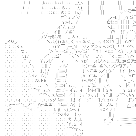
ｉ ｉ .ｉ: : : : : ｉ: : : ｉ!: : : _.ﾉ_ゝ
ｉ i ｉ: : : : : ｉ: : : ｉ!: : .: ﾉ,ｲ ｜ |.| |.| __ 
.i ｉ ｉ: : : : : ｉ: : : ｉ!: : .:: lゝj'ﾞ | |.| .γﾞ´≦￣
Y⌒ゝ ノ ∨ _ノｰt､_| _ｨr ≦￣ |! {￣￣
ゝｧイｭ 1/ 亡!ﾆﾆl! | | | | ＞‐ ＜ .l
,.ｲ´/_ ｨ__ソ ﾍ.j__..∥| | | | ⌒＞
γ,､ ｲ j! ノ'≦1 YY ! !ﾞγﾞ｀ヽ |! ﾑ
ﾉ父ｰｧl!ﾆﾉl! _..人 r､ _ 、 __|.j __,| | |{ 丿
_,イ从_z ´ ＼zく〈ｲｪ≦辷 〈 .ゝヽ≦＜,__ r､ ｲ乂fﾞY´_| |
: . : . : :ヾゝ ゝr个￣ .,-ｰ_ﾍf､ ∨ノ'ア＞ゝ ｰ､z＜
. : . : . : . :つ ､ ＞ `ｰ -=≦´､_｀Yｰｧﾞ≦´ '＾Y ! ﾍ
: . : . : . : . :､zｿ ／´ _, .≦´￣ ｀ヽ｀ﾍ´}j ∨ 
. : . : . : . : . ﾞ'ｰゞ Yゝ,イ/ ｨ ﾍ ﾏzｲ 
: . : . : . : . : . : .｀ヽ .{.∥ ,ﾞ γ;∨ 
. : . : . : . : . : . : ､ｿ .j j! ﾉ ,,ﾞ;;;;;;,l
: . : . : . : . : . : .ﾞ:ヾv, /z{ ' ∥;;;;;;
. : . : . : . : . : . : . :ﾞｿz､トﾑ ' ;;;;;;;;ﾘ､
: . : . : . : . : . : . : . : :､ﾘ .ﾍ .{;;;;;;;;ｲ｀ゝ､.._ , ゝﾞ{z
. : . : . : . : . : . : 'ﾞ⌒ヾ_ ,ｨ､ﾊ ,;;;;;;;;}ｰ..イゝ, ｲ 
: . : . : . : . : . : . : . : . :'"⌒ヽ､ｧ.ﾑ;;;;;ｲ ｲ 1 ﾘγ´ｧヽ 
. : . :､. : ｲ. : . : . : ._; . : . : . :ゝソ ﾑ;;;;;', j .! ｲ
: . z=-ゞ⌒z._,ノ'ﾞ´: .Yz=≦≧ﾞ、 1ﾑ;;;;', /z{ j 乂 ノ从 ! 
,:イ". : . : . : .｀ﾞヾ. : ". : . : . : . f､ j{ ゝj.＞ﾍ ｲ 
. : . : . : . : . : . : . : . : . : . : . : .⌒＞z斗z { ∨ ∥ j ...
: . : . : . : . : . : . : . : . : . : . : . : . : . : . : .弋..人_.l､ γ´ イ ...
. : . : . : . : . : . : . : . : . : . : . : . : . : . : . ｀Y_.ゝ._ ｲ 
: . : . : . : . : . : . : . : . : . : . : . : . : . : 
. : . : . : . : . : . : . : . : . : . : . : . : . : . : . : . : . : 