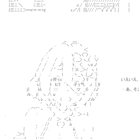
.|三ﾆ.＼ ﾆ三ﾆ- ィ./ {{///[二二}_}二]//| |
.l三ﾆﾆﾆ＞==r＝＝=z ｨ／/| |{{/// /⌒√√√} .| |
__ ＿
, ⌒ヽ <⌒｀ヽ
／ ＜
. :′ ゝ⌒ヽ〈^〉 ., 、
/ ,′ / ,' < ___> ヽ_〈 ∨
/ / / .ノ} ﾄ, <, ヽo ノ
./ / / ゛ -‐! ! 乂 _＞/ ヽ )
.j .: ,: ,_ l .:丶__ヽ .{__ノ ｀}
／ __i{ ィ斧ぅx .! ..__ .〉 ﾘ ¨^ i! いえいえ
ゝ{ ﾄ ヒﾘ ｀ヽ. 孑ぅ气 ,ｨ }_V
j{: 从 { ::::: 、＼ .ツ _彡 ﾉノ …あ、そこ
ル., j( ヽ ∧ u ^::::~〃 / ｿ
⌒ヽﾚ 、ゝ.ヽ, ( 〉 ノ ノル′
゛ ヽ∧ﾉ,｀ぅ _ ..:≦ イ (
.: ⌒"'' ｰ ﾟ~( ｀ヽ ノ ヽ. ( ´
. / : 〉 ｀ .ノ_ ＞ ‐ ﾐ
// ＞ ＜ﾑ
、 . // （ ﾟ ） ﾑ
{ :' //. ¨ ﾑ ,: }
. .＞┤ : // .: '/,
／.:.:.:.:.:! __ {,'// . : : '/, ﾉ ﾉ