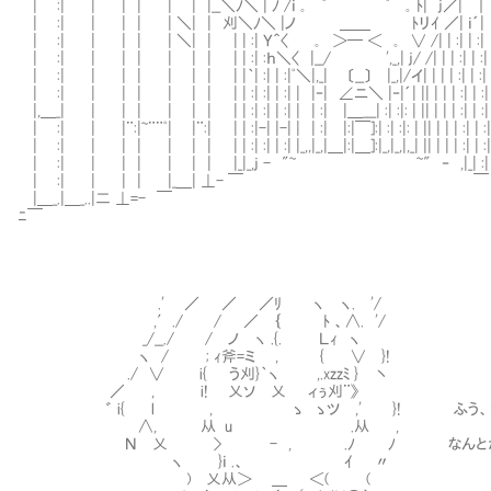
| :| | | | | | |__＼ﾉ＼ | ﾉ /ｉ ｡ ﾟ ﾟ ｡ ﾄ| j／| ｜ 
| :| | | | | ＼| | 刈＼ﾉ＼ |ノ ＿＿ ﾄリｲ ／| ｉ´| |i
| :| | | | | ＼| | | | :| Ｙ＾〈 ｡ ＞─ ＜ ｡ ∨ /| | :| | 
| :| | | | | | | | | :| :ｈ＼〈 |__/ ',_,| j/ /| | | :| |
| :| | | | | | | | |｀| :| | :|ﾟ＼|,_| 〔__〕 |_,|/イ| | | | :|
| :| | | | | | | | | :| :| | :| | |‐| ∠ニ＼ |‐|´| || | | | :|
|,＿_| | | | | | | | | :| :| | :| | | :| |＿___| :| :|: | || | | | 
| :| | |¨:|~¨¨ﾟ| |¨:| | | :|-| |-| | | :| |:|￣]:| :| :|: | || | | | :| 
| :| | | | | | | | | :| :| | :| |_,,|_,|＿|:|＿]:|_,|_,|,_| || | | |
| :| | | | | | | |_|_,j - "~ ~" ‐ ,|_| :| |
| :| | | | |_＿| ⊥- ￣ ￣└ー:|＿|:
|＿_.|＿_..|二 ⊥=- ￣ ￣└──
ﾆ￣ ￣ﾟ
〔￣￣
￣
.' ／ ／ ／ﾘ ヽ ヽ. '/
,′./ / ／ ｛ ﾄ 、∧. '/
_/__./ / ノ ヽ .{. Ｌｨ ヽ
ヽ / ; ｨ斧=ミ , { ∨ }!
./ ∨ i{ う刈}｀ヽ ,.xzzﾐ } 丶
／ , i! 乂ソ 乂 ィぅ刈¨》
゛ i{ l , ゝ ゝツ ,' }! ふう、今回
∧, 从 u .从 ,
Ｎ 乂 > - , .ﾉ ﾉ なんとか無事
ヽ }ｉ .、 ｲ 〃
) 乂从＞ ＿ ＜( (