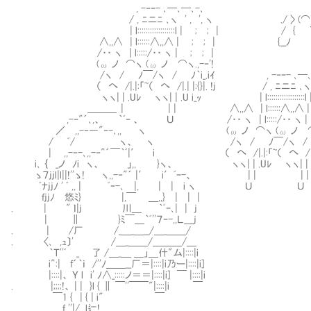
, -‐ｰ- ､─､─､-､ L)
/ , ﾆニﾆ ､ヽ ' , ', ヽ ./ 〉 (
| l::::::::::::::::::l | ; ; | / { 
∧,,∧ | l::::::∧,,∧ | ; ; | {__ﾉ 乂__ﾉ
/・・ ヽ | l:::::/・・ ヽ | ; ; |
(ω ノ ⌒ヽ (ω ノ ⌒ヽ.,-‐'!
/ヽ / ﾉ￣/ヽ / ﾉ｀i_.iｲ , -‐ｰ- ､─､─
（ へ /|.|:「~（ へ /|.| |:{}|. !j / , ﾆニﾆ ､ヽ ' 
ヽヽ| | .Uﾚ ヽヽ| | .U i_ｯ | l::::::::::::::::::l |
＿＿＿ | | | ∧,,∧ | l::::::∧,,∧
,-‐"´､,、 ｀ﾞｰ 、 Ｕ /・・ ヽ | l:::::/・・ ヽ
／ ,,-‐―"‐-､,, ヽ (ω ノ ⌒ヽ (ω ノ ⌒ヽ.
/ ﾞ/ ヽ、 ヽ /ヽ / ﾉ￣/ヽ / ﾉ｀i_.iｲ
| ,,-‐-､,,-‐"´￣｀ﾞ|′ i （ へ /|.|:「~（ へ /|.| |:{
i､ ｛ _ノ ﾉi ヽ、 」,, }ヽ、 ヽヽ| | .Uﾚ ヽヽ| | .U 
ゝ７jjl|l||!''ゝ! ヽ,,-‐"´ |′ i′ﾞｰ-、 | | | |
ﾞﾅjjﾉ ' ﾞ ,, | ﾞｰ-､ |, | | i ヽ Ｕ Ｕ
ｆjjﾉ 悠ﾐ} |,￣ ∟＿,,} | | |
. | " ｌ|j 川＿ ｀ﾞｰ､| | j
| ∥ }ﾐ￣＿｀ﾞ''７ｰ-,,Ｌ＿j
. | /厂 /_＿_＿__/＿_＿＿/
. 〈､ ,ｭ〕' /＿_＿＿/＿＿＿/＿
｀Ｔ''ﾞ _ 了 /＿_＿ ＿」＿什"ム|::::|i
i":| f´｀ｉ /''ﾉ＿＿__厂＝|::::|i乃ー|::::|i]
|::::|、 Ｙ l i' ﾉ∧_:::::ノ＝＝|::::|i] ￣ |::::|i
. |;;;;!、 | | }l { ∥ ￣''￣￣"|::::|i ￣
￣1 { | { | i" ￣
f_''|/_ l辷!