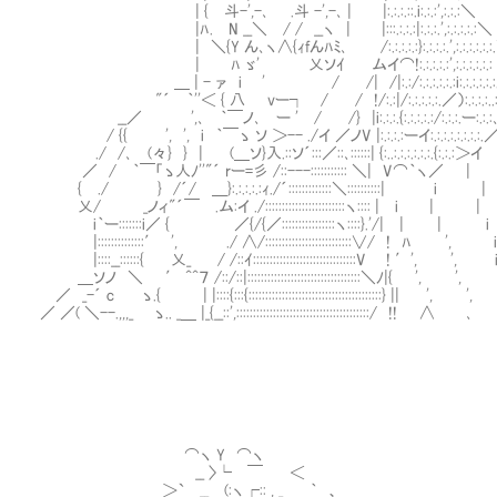
| { 斗-',-､ .斗 -',-､ | |:.:.:.::.i:.:.:',:.:.:＼
|ﾊ. N __＼ / / __ヽ | |:::.:.:.:|:.:.:.',:.:.:.:.:＼
| ＼{Y ん､ヽ∧{ｨfんﾊﾐ､ /:.:.:.:.:}:.:.:.:.',:.:.:.:.:.:
| ﾊ ゞ' 乂ソｲ ムイ⌒!:.:.:.:.:',:.:.:.:.:.:
＿ | - ァ i ' / /| /|:.:/:.:.:.:.:.:i:.:.:.:.:.:.:
"´ ｀''＜ { 八 vー┐ / / !/:.:|/:.:.:.:.:.／）:.:.:.
__／ ',､ ｀￣ノ､ ー ' / /} |i:.:.:.{:.:.:.:.:/:.:.:.ー:.:.:､.:.:
/ {{ ', ', i ｀￣ゝ ソ ＞-- ./イ ／ノV |:.:.:.:ーイ:.:.:.:
./ /､ (々} } | (＿ソ}入.::ソ´:::／::､::::::| {:..:.:.:.:.:.:.{:.:.:＞イ
／ / ｀￣「ゝ人ﾉ''"´ rー=彡 /::---::::::::::: ＼| V⌒｀ヽ／ |
{ ./ } /´/ ＿}:.:.:.:.:ｨ./´:::::::::::::＼::::::::::| i |
乂/ _ノィ"´￣ .ム:イ ./::::::::::::::::::::::::ヽ:::: | i | |
i｀ー:::::::i／ { ／{/{／::::::::::::::::ヽ::::}.'/| | | i
|::::::::::::::′ ', ./ ∧/::::::::::::::::::::::::::∨/ ! ﾊ ', i
|::::__::::::{ 乂_ / /::ｲ:::::::::::::::::::::::::::::::V ! ′', ', 
＿ソノ ＼ ′ ^^７ /::/::|::::::::::::::::::::::::::::::::::＼ﾉ|{ ', ', 
／ _-´ c ゝ.{ | |::::{:::{::::::::::::::::::::::::::::::::::::::::} || ', '
／ ／( ＼--.,,,_ ゝ.. _＿ |_{__::',::::::::::::::::::::::::::::::::::::::::/ !! ∧
⌒ヽ Y ⌒ヽ
__ 〉└ ￣ ＜
＞` __ (:ヽ┌:: , _ ｀ 、