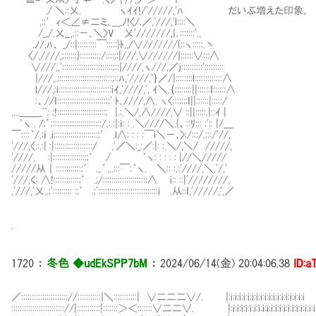
./ ＼::乂. ヽｲｲ!/'/////,'ﾊ だいぶ増えた印象。
.:;′ｨ＜∠≠二ミ､___,ﾉ!〈/.／,'///,'l::::＼
/_,/.乂__,.::－､＼〉V 乂'///////,|､:::::::'.,
.ﾉ/,ﾊ、 _/::|:::::::::￣:::::}ﾄ,,/∨///////{::ヽ:::::.丶
〈/,////,;::::::}::::::::::/::::;:|///,∨//////|::::::∨:::∧
∨///,,'::::::::::::::::::::::::;::|////,ヽ///,／ｊ::::::::::';::::::::
|///,.;:::::::::::::::::::::::::;::ﾊ,'////,'｝／/|::::::::l:::::::;:::::∧
l///,;i:::::::::::::::::::::::::iｲ,'////,', ｲ＼.｛::::::::||::::::ｌ::::::∧
:、//ｌ::::::::::::::::::::::::;' ﾄ､////,∧. ヽ〈:::::::ｌ||::::::|:::::/
....＿＿_¨; ;!:::::::::::::::::::::::; |.:.＼/,∧////,∨ ::||:::::.|::ｲ |
｀ヽ . /;’;:::::::::::::::::::::::/.:.:|:ｉ: : .＼////＼.{、::ﾘ::: ;':: |/＿
￣::::｀/.:ｉ .i:::::::::::::::::::::;′ .l∧: : : :￣i＼－､〉:/:::/.:::/'//,
'///,〈.:.:| :|::::::::::::::::::/ ,'／＼:_:／:|: :.＼/,＼/ /////,
'////,Ⅵ :|::::::::::::::::;′ / ｀ヽ: : : : : |//＼/////
/////从｜::::::::::::;′ .,.’...:::￣:｀ヽ. ＼:: :.:'////,＼,'/,'
'///,く: ∧!::::::::::::;′ .;/:::::::::::::::::::::∧ i:: ::|'////////,
,'///,'乂..;'::::::::: :;′ .;ﾞ::::::::::::::::::::::::::::i .从::ｌ,'/////,',／
.
1720
：
冬色 ◆udEkSPP7bM
：
2024/06/14(金) 20:04:06.38
ID:a
／:::::::::::::::::::::://:::::::::::|＼:::::::::::| ∨二二二∨/. |:i:i:i:i:i:i:i:i:i:i:i:i:i:i:i:i:i:i
::::::::::::::::::::::::://|:::::::::::|:::::::＞＜:::::::∨二二∨. |:i:i:i:i:i:i:i:i:i:i:i:i:i:i:i:i:i:i:i:i