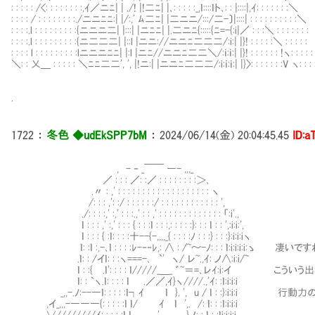
: : : : : /<: : : : : : : :,ｲ／ニﾆ| | ./! |!二ﾆ| |､: : : : :_,ｌ::::ｌト､: : |::::|,ｲ: : : : : : :＼
: : : : / : : : : : : : :./ニニﾆﾆ:| |/:,' ﾑ二ﾆ| |二ニニ/:::/二-〕|::::| : : : : : : : : : :＼
: : : :.l : : : : : : : : :{ニニニ二| |:::| |ニﾆﾆ| |.二ニﾆ{:::::{ﾆ=-{:i|／ : : :＼ : : : : : : :
: : : :.l : : : : : : : : :{ニ二二二| |::l |ニニ://ニニﾆ二二二/:i:| |}! : : : : :＼ : : : : :
: : : : l : : : : : : : : :lニニニﾆﾆ| |:l |ニﾆ//ニニﾆ二二＼/:ｉ:ｉ:| |}! : : : : : : !ヽ: : : : :
＼: : 乂＿ : : : : : ＼ﾆﾆ二二', ', |!ニ:| |ニニﾆ二二二/:i:ｉ:ｉ:| |}〉: : : : : : :V ヽ: : : 
.
1722
：
冬色 ◆udEkSPP7bM
：
2024/06/14(金) 20:04:45.45
ID:a
, - ‐ _￣￣ ―- ,,,_
／ : : : ／: :／ : : : : : : : :＞､
.〃 : ,' : : : : : : : : : : : : : : : : : : : ヽ
/: : : ,': :/ : : : : : :/ : : : : : : : : : : : : ',
./: : : :,' :,' : : :.,' : : ,' : : : : : : : : : : : : : 「:i'.,
ｌ : : : ,' :,' : : : { : : :ｌ : : :,: : : : :}: : : ｌ : : ',:i:i:',
ｌ : : : { :ｌ: : : :十--{-,,,,_{ : : : :ﾉ : : :} : : :}:i:i:iヽ
ｌ: :ｌ :,-､ｌ : : : :ﾚ-‐‐ﾚ,: ∧ : /~～-ﾉ: : : ｌ:i:i:i:i:ゝ 凄いで
.ｌ: : /イｌ: : :ヽ===-､ `' ヽ/ レ~.,ｲ: ノ∧:i:i/~
ｌ : :{ .ｌ': : : : ｌ/////_＿_ ゛~＝=､レｲ:i:イ こ
ｌ: : `ヽ.ｌ: : : : ｌ .／／,ｲ}ヽ////.,'ｲ: :ｌ:i:i:i
_,,-.ﾉ:--―ｌ: : : : :ｌ┐ｲ ｌ }. ', u / ｌ : :}:i:i:
,イ_,,,-―――{: : : : :ｌ ｌ/ ｲ ｌ ',. /: ｌ: : :ｌ:i:i:i