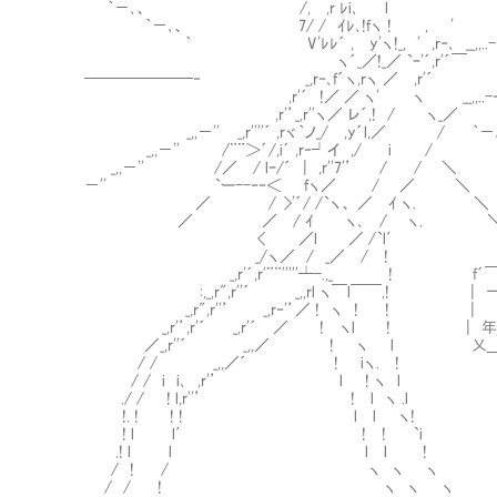
｀－､、 /, ,r ﾚi､ l ! 
｀－､、 7/ / ｲﾚ､!fヽ ! , ' _! 
｀ V'ﾚﾚ´ , y'ヽ!_, ' ,r‐､ __,,..-‐´
ヽ´_／!_／ `ｰ'´,r'´￣ 
───────‐ _,r‐､f´ヽ,rヽ ／ ,r'´ __,
,r'´ !／ ／ ヽ' ヽ __,,..-‐''
,r'’_,r''ヽ／ レ´,! / ヽ_／
_,,－'' _,r''''´ ,rヾ｀ノ_/ ,y´l,／ / ｀－
_,,－'' /¨¨＞´/,i´ ,r‐┘イ ,/ i / 
_,,－'' /／ / lｰ/´ | ,r''7'’ / / 
－'' `ー--‐‐＜ fヽ／ / ／ 
／ / >'´/ /`ヽ、 ／ ｲ ヽ. ＼
／ ／ / ｲ ヽ､ / ヽ. 
< ／l ／ /`l′
_/ヽ／ / _／ / !
_,r'´,r'¨¨'''''┴-.,_ ! f´￣￣￣
:,_,r",r''´ _,,rl ヽ￣l￣￣,! | 一部
_,r",r''’ _,r‐'’／
_,r'’,r'´ _,r'´ ／ ! ヽl ! |
／_,r''´ _,,／ ! ヽ l 乂＿＿＿＿＿
/ / _,,／´ ! iヽ. !
/ / i i､ ,r'’ l ! ヽ l
./ / ! l,r''’ ! l ヽ .l
!. ! ! ! l l ヽ!
! l l′ ! ! `i
.! l l l l !
/ ! / ヽ ヽ ヽ
/ / ! ヽ ヽ ヽ