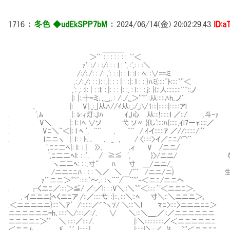
1716
：
冬色 ◆udEkSPP7bM
：
2024/06/14(金) 20:02:29.43
ID:a
＿＿＿
＞'´ : : : : : : : ｀'＜
ｧ': :/ : :/: : : l : ', :',: : :＼
/:/:./: : /: ,': : :|: : l: :l : ﾍ: :∨==ミ
,:./:./: : :.l: :.|: : : | : :|: ｌ : : }ﾊﾐ{::::¨ﾄ::::｀''＜
,': ,: :l: | : :l: :.|: : : |: :, : l: : :.j: |(::人:::::::::¨¨::ノ
|: |:.┼=ミ､,,__,, : /:./,_＞''~´:从:::::ﾊh､ノ´
､ |: ⅣV|:_:_|从ﾊ//ｲ从:_;/_;∨1:::|::::::|::::
. ',ﾑ |: ﾚ:ｨ灯:Jﾊ ｲJ心㍉从:::!::::::l ／::/ .斗‐ｧ
. V＼. |: l: lﾍ ∨ソ 弋 ソ〃 }{し'::::ﾊ{:::::,ｲi7―ｬ:
. Vﾆ＼＾＜|: l ﾍ ', ¨¨ , ¨¨ /.ｲイ::::::ｱ ／//:::::::/''´
. lニニヽ |: l: : ﾄ､､ ､ _ , / 〈:::::>イ／ﾆﾆ/⌒¨
',ﾆﾆ二ﾍ|: ｌ: : | )>､ .ィ V /ニニ/
',ﾆ二二ﾍｌ: : :', / ≧≦ ', }〉/ニニ/ な
ヽ二二ﾍ: : :.寸" ﾊ 寸 ＿/ニニ/_
/ニニﾆﾆﾊ : : : ＼／ ＼ /¨´ /ニニ/ニ} 生活
ｧ'´ニニ＞''~´:::::`～､: :ヽ¨¨/￣¨'''‐＜ニﾆ/ニニヘ
. ┌くニﾆ／::::＞≦/ ／:／l: : :V＼::＼`''＜:::::｀'＜ニニﾆ＞｡
, イニニニ}ﾍくニﾆア /::／::::弋: :}::､:::＼::ﾍ 寸＼::＼ニニニ＞｡
.＜ニニニニニ}::::＼ｱ′/:::::::／⌒ヽｿ/ ＼:::＼l ﾏﾆ>::::〉ニニニﾆﾆ＞
ニニニニニニ=h､:::::＼/::::／:/. ∨ ＼:::＼＿_／::／ニニニニニニ
ニニニニﾆ＞'´ ＼::::::／::::/. |:＼::::::::::::／＜ニニニニニﾆ
＜ニニﾑ l{ ｀´ |::::::| |:::::|＼:／ }! `''＜ニニﾆﾆ