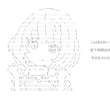
＿＿
'"￣ ￣`''ｰ-
／: : : : : : :j: : : : : : : : : : : :＼
／: :／: : : : : :|: : : ヽ: : : :＼ : : : ヽ
／: :／ : : : | : : : : : : : : ﾞ; ヽ : : ヽ: : : : 、
/ : : / : : : : : j: : : : |: : : : : l: : :Y : : : : : : : .
/: : :/: : : :/: :/{: : : : |: : : : l :|: : :l : : : :l : : : :i
／: : :/: : : /{:―-|､: : : |: : : : l: : : : | : : : :l : : : :l
／/: : : :l : 乂,,_V ‐从: : : :: :―-| ;_: : j: : : : :} : : : :l
/: :/: : : : {: : /]{~斧气 ヽ: :|＼―| : : :ﾒ: : : : : : : :| : l こんぱんわー
｛: : : : : : :八: {八 {:::しﾘ =云竺x,,_}: : : :/: : : l: : l
人 {: : : : {: : : ＼ `'''" ｛i以ﾘ )ア: : : : : : : :l: : l 投
人: : : : : :｛￣｀ `'''"．ﾉ: : :/: :/ : : :|: : }
{＼: : 乂:＼ ､ ＿／: :／: :/: : :/ } : j 今日もコツ
__＼:＼ : ミ:个::... ￣ ＞‐''" : ／: : :/ :ﾉ :/
r､(∨ } ⌒＼ ＞ｧ‐个ｰ--‐ヒ__／:／:／__: :／／／
（ ／ > ／ 〃 `ｰ､ r― ∥￣`く-/ / )┐
＼ / /＿∥＿＿＿＿_.∥ .<ヾ っ
l {イ/ /人<> o＿ O o *￣￣ { ／
〔,l |./__j::::::::::￣::い::`ーイ/ ﾄ V ∧＼
/| |┘:{:::::::::::::::::::::::::::::::::└Lj::/ ∧__r"
{:::j |::::八:::::::::::::::{i;;,::::::::::::{:/::/ /::::::::〉
.