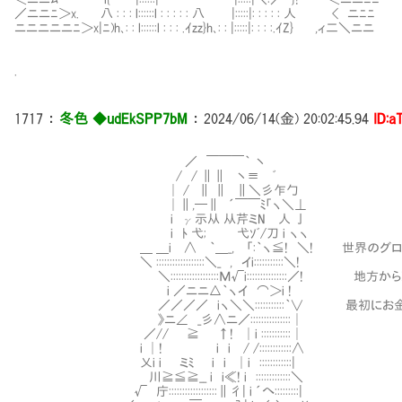
／ニニﾆ＞x. 八 : : : l::::::l : : : : : 八 |:::::|: : : : : 人 < ニﾆﾆ
ニニニニニﾆ＞x|ﾆ)h､: : l::::::l : : : .ｲzz}h､: : |:::::|: : : :.ｲZ} ,ィ二＼ニニ
.
1717
：
冬色 ◆udEkSPP7bM
：
2024/06/14(金) 20:02:45.94
ID:a
／ ￣￣￣｀ 丶
/ / ∥∥ 丶≡ ﾞ
│ / ∥ ∥ ∥＼彡乍勹
│∥,─∥ ´￣￣ﾐ「ヽ＼⊥
i γ示从 从芹ミN 人 亅
i ﾄ 弋; 弋ｿﾞ/刀 i ヽヽ
＿ ＿i ∧ ｀＿_, 「:｀ヽ≦! ＼! 世界のグローバ
＼ ::::::::::::::::::＼_ , イi:::::::::::＼!
＼::::::::::::::::::Μ√i:::::::::::::::／! 地方
i ／ニニ△｀ヽイ ⌒＞i !
／／／／ iヽ＼＼:::::::::::｀∨ 最初にお金とキ
》ニ∠ _彡∧ニ／:::::::::::::::│
／// ≧ ↑! │i :::::::::::│
i │! i i / /::::::::::::∧
乂i i ミﾐ i i │i ::::::::::::|
川≧≦≧__ i i≪! i :::::::::::::＼
√ 庁::::::::::::::::::∥彳| i ´へ:::::::::|