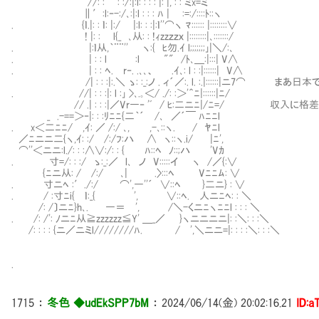
//: : ′: :/:|:l: : : : |: |, : : ミx=ミ
∥′:l:‐-:/､:|:l : : : ﾊ | ㍉:=:/::::ﾄ::ヽ
. {ｌ.|: : ｌ: |:/ |:l: : :|:ｌ''⌒ヽ ﾏ:::::: |::::::::∨
! |: : Ⅳl{_ ､从: : !ｨzzｚｚｘ |::::::::|､:::::::/
. |:ｌ从,｀¨¨'' ヽ:{ ﾋ勿.ｲ l;;;;;;;｣|＼/:､
. | : : l :l "" /ﾄ､＿:|:::| V∧
. | : : ﾍ. r‐. .､､、 .ｲ､: l : :|::::::| V∧
/| : : :|:.＼ ゝ: :_:ノ . ィ´／:. l. :.|::::::|ニ7⌒ ま
. //| : : :|: l :｣ >､.｡＜/ ./: :＞'＾ﾆ|::::::|ﾆ/
// .| : : :|／Vr―‐ 'ﾞ / ﾋ:二ニﾆ|/ﾆ=/ 収入に
_ .-==＞‐|: : :ﾘﾆﾆ{二｀´ /､ ／´￣ ﾊﾆﾆl
. x＜二ﾆﾆ/ ,ｲ: ／ /:/ ､, ,-､::ヽ. / ﾔﾆl
／ﾆニニ二{ヽ,ｲ: :/ /:/ﾌ:ハ ∧ ヽ::ヽ.i/ |ﾆ',
⌒''＜ニニ:l./: : :∧∨:/: : { ﾊ::ﾍ ﾉ::;ハ 'Vｶ
. 寸=/: : :/ ゝ:_:／ l､ ノ V:::::イ ヽ /／{:∨
{ﾆニ从: / /:/ ､| .〉:::ﾍ Vﾆﾆﾑ: ∨
. 寸ニﾍ :′./:/ ⌒',―''´ ∨::ﾍ }二ニ} : ∨
. / :寸ﾆi{ ｌ:_{ ', ∨::ﾍ. 人ニﾆﾍ: : ＼
/: /〕ニﾆ}h､. ―＝ ', /＼-くニﾆヽﾆﾆl : : : ＼
. /: /': ﾉニﾆ从≧zzzzzz≦Y' ＿_／ }ヽニニニニ|: :＼: : :＼
/: : : : {ニ／ニミl////////ﾊ. / ',＼ニニ=|: : : :＼: : :＼
.
1715
：
冬色 ◆udEkSPP7bM
：
2024/06/14(金) 20:02:16.21
ID:a