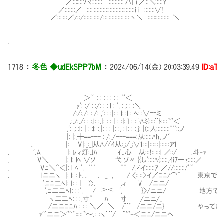
／:::::::ｿヾ:::::::￣:::::::::::八| i ／::＼:::::Y
／:::::::／ :::::::::::::::::::::::::::::::::i i :::::::∨!
／:::::::／/::/:::::::::::/::::::::::::::::::丶＼ :::::::::::::::: ＼
.
1718
：
冬色 ◆udEkSPP7bM
：
2024/06/14(金) 20:03:39.49
ID:a
＿＿＿
＞'´ : : : : : : : ｀'＜
ｧ': :/ : :/: : : l : ', :',: : :＼
/:/:./: : /: ,': : :|: : l: :l : ﾍ: :∨==ミ
,:./:./: : :.l: :.|: : : | : :|: ｌ : : }ﾊﾐ{::::¨ﾄ::::｀''＜
,': ,: :l: | : :l: :.|: : : |: :, : l: : :.j: |(::人:::::::::¨¨::ノ
|: |:.┼==--- : /:./---===:从:::::ﾊh､ノ´
､ |: ⅣV|:_:_|从ﾊ//ｲ从:_;/_;∨1:::|::::::|::::::アl
. ',ﾑ |: ﾚ:ｨ灯:Jﾊ ｲJ心㍉从:::!::::::l ／::/ .斗‐ｧ
. V＼. |: l: lﾍ ∨ソ 弋 ソ〃 }{し'::::ﾊ{:::::,ｲi7―ｬ:::::／
. Vﾆ＼＾＜|: l ﾍ ', ¨¨ , ¨¨ /.ｲイ::::::ｱ ／//:::::::/''´
. lニニヽ |: l: : ﾄ､､ ､ _ , / 〈:::::>イ／ﾆﾆ/⌒¨
',ﾆﾆ二ﾍ|: ｌ: : | )>､ .ィ V /ニニ/
',ﾆ二二ﾍｌ: : :', / ≧≦ ', }〉/ニニ/ 地方で
ヽ二二ﾍ: : :.寸" ﾊ 寸 ＿/ニニ/_
/ニニﾆﾆﾊ : : : ＼／ ＼ /¨´ /ニニ/ニ} やってい
ｧ'´ニニ＞''~´:::::`～､: :ヽ¨¨/￣¨'''‐＜ニﾆ/ニニヘ