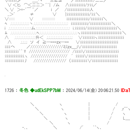
∨i:i:i:i:i≫ _____へ ¨三≧≦ ／:i:i:i:i:i:i:i:i:i:i:/二二／
∨ ＜匕 ⌒＜二二＞ ´´| /ム ∧:i:i:i:i:i:i:i:i:i/ｿ:i:i／
＼ ∨ ＞=‐´￣ ¨／ i ／ /:i:i:i:i:i:i:i:i:i:i:i:i:i人
,,＞´ ≠ ∨ |:i:i:i:i:i:i:i:i:i:i:i:i:i/:i:ｉ:＼
∨::::::: ∨ ::::::::::::::: i:i:i:i:i:i:i:i:i:i:i:i:i/:i:i:i:i:i:i:ｉ＼
ﾍ .:.:.:.:.:.:.:.:.:.:.:丶.:.:.:.:.:.:.:.:.:.:.:.:.:.:.:.:.:.:.:.: i:i:i:i:i:i:i:i:i:i/:i:i:i:i:i:i:i:i:i:i:i:i:＼
i .:.:.:.:.:.:.:.:.:.:.:.:.:ム.:.:.:.:.:.:.:.:.:.:.:.:.:.:.:.:.:.:.:.: i.:i:i:i:i:i:i/:i:i:i:i:i:i:i:i:i:i:i:i:i:i:i:i:ｉ＼
ﾑ .:.:.:.:.:.:.:.:.:.:.:.:.:.:.:ﾍ.:.:.:.:.:.:.:.:.:.:.:.:.:.:.:.:.:.:.:.:.:.:ヽ:i:i:i:i:i:i:i:i:i:i:i:i:i:i:i:i:i:i:i:i:i:ｉ:ｉ:＼
∧ .:.:.:.:.:.:.:.:.:.:.:.:升＜ .;.;.;.;.;.;.;.;.;.;.;.;.;.;.; ∨:i:i:i:i:i:i:iヽ:i:i:i:i:i:i:i:i:i:i:i:i:i:i:i
∧ .;.;.;.; ソ イ ≧─===ｚｘ─== ∨:i:i:i:i:i:i:i:i:i:i:i:i:i:i:i:i:i:i:i:i:i:i
:i:i:i:へ ／////////////////ミﾐｚｘ＿_i∨:i:i:i:i:i:i:i:i:i:i:i:i:i:i:i:i:i:i:i:i
:i:i:i:i:i:i:i:i｀｀ Y //////////////////// /:i:i:i:i∨:i:i:i:i:i:i:i:i:i:i:i:i:i:i:i:i:i:i:i
:i:i:i:i:i:i:i:i:i:i:i.ヽ ////////////////// ′:i:i:i:i:i∨:i:i:i:i:i:i:i:i:i:i:i:i:i:i:i:i:i
:i:i:i:i:i:i:i:i:i:i:i丿 //////////////// （:i:i:i:i:i:i:i:i:i:∨:i:i:i:i:i:i:i:i:i:i:i:i:i:i:i
.
1726
：
冬色 ◆udEkSPP7bM
：
2024/06/14(金) 20:06:21.50
ID:a
＼ ヽ | /
＼ ヽ | / ,r''¨ヽ、
＼ ヽ | / ヽ 
＼ ヽ | / L____ `
＼ ヽ / < 
‐､、 ＼ /´ ｀`ヽ、 ヽ ! _