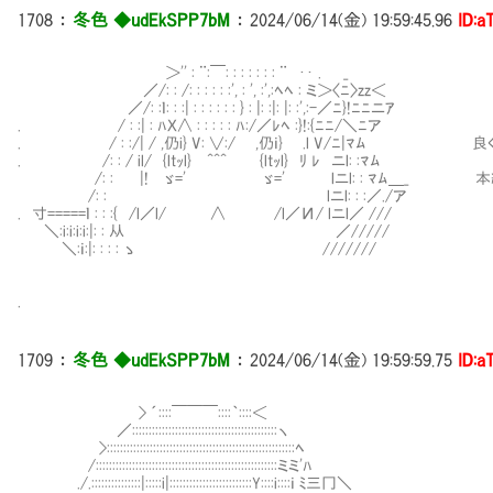
1708
：
冬色 ◆udEkSPP7bM
：
2024/06/14(金) 19:59:45.96
ID:a
＞'' : ¨:￣: : : : : : : ¨ ‥ . _
／/: : /: : : : : :', : ', :',:ﾍﾍ : ミ＞〈ﾆ〉zz＜
／/: :ｌ: : :| : : : : : : } : |: :|: |: :',:-／ﾆ}!ﾆﾆニｱ
. / : :| : ﾊＸ∧ : : : : : ﾊ:/／ﾚﾍ :}!:{ﾆﾆ/＼ﾆア
. / : :/| / ,仍i} V: ∨:/ ,仍ｉ} ⅵ.l V/ﾆ|ﾏﾑ 良
. /: : / il/ {ltｯl} ^^^ {ltｯl} ﾘ ﾚ ニl: :ﾏﾑ
/: :Ⅳ |! ゞ=' ゞ=' lニl: : ﾏﾑ＿_ 本編
/: :Ⅳ lニl: : :／./ア
. 寸=====ｌ : : :{ /l／l/ ∧ /l／И/ lニl／ ///
＼:i:i:i:i:|: : 从 ／/////
＼:ｉ:|: : : : ゝ ///////
.
1709
：
冬色 ◆udEkSPP7bM
：
2024/06/14(金) 19:59:59.75
ID:a
> ´::::￣￣￣::::｀::::＜
／::::::::::::::::::::::::::::::::::::::::::::ヽ
>:::::::::::::::::::::::::::::::::::::::::::::::::::::::::ﾍ
/:::::::::::::::::::::::::::::::::::::::::::::::::::::::ミミ'ﾊ
./.:::::::::::::::|:::::i|:::::::::::::::::::::::::Y::::i::::ｉ ﾐ三冂＼