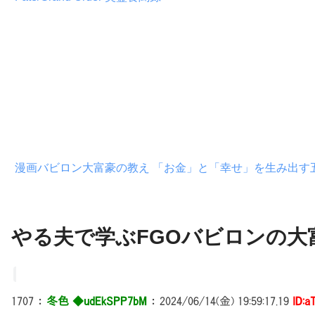
漫画バビロン大富豪の教え 「お金」と「幸せ」を生み出す
やる夫で学ぶFGOバビロンの大富
1707
：
冬色 ◆udEkSPP7bM
：
2024/06/14(金) 19:59:17.19
ID:a