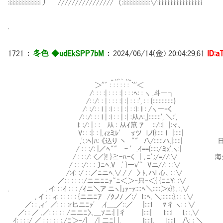
:i:i:i:i:i:i:i:i:i:i:i丿 //////////////// （:i:i:i:i:i:i:i:i:i:∨:i:i:i:i:i:i:i:i:i:i:i:i:i:i:i
.
1721
：
冬色 ◆udEkSPP7bM
：
2024/06/14(金) 20:04:29.61
ID:a
_ ,,､､ ,,_
＞''´ : : : : : : `''＜
/: : : :| : : : :| : : :ﾍ: : ヽ .斗―┐
/: :/: : | : : : :| :| : : :', : : {::::::::::::::}
/: :/: : l | :l : : | :| : :ｌ: ｌ : /ヽ―‐く
/: :/: : : l | :l : : | :| :从ﾊ:_|::::::::', ＼:',
l: :/: | : :Ⅳ从 : 从ｲ笊 ｱ ㍉::/::l |:ヾ、
V: : :|: : |,ｨzミﾚ' ゞツ lノl}::::: l |:::::|
,':.:ﾍ|ﾊ: 《込り 丶 "" 八/::::::ハ.|:::::|
/ : : :/: |／ﾍ"" - ' .ｲ=={:::::/ミx',ヽ:|
/ : : :/: <／}! }≧-ﾊ-く | ､ﾆ',:/=//:∨
/ : : :/: : : 〕ﾆﾍ.V ,' }―v'^ Vニ//: : :∨
/:ｲ: :/ : :／ﾆニﾍ.∨./ / 〉 ﾄ､ハl 心､ : :∨
／: : : : : :/ニニﾆﾆｧ'ﾞﾆ＜＞‐只‐＜{ {ﾆﾆY: :∨
. , イ: : :ｲ : : : /ｲニ＼ア ニヽ|｣ｧ‐ｧ::::ﾍ＼:::::＞x}!:. :.∨
, イ : : ィ: : : : : : {ニニﾆｱ /ｸノﾉ ／:/ l::ﾍ. ＼::::::::}.: : :.∨
／: : ,ィ´ ／: : : :r匕ニﾆｧ' .ｲ＿_／::／ |::::l ﾏ彳 ヽ: : ∨
／: : ／ .／: : : : : /ニニﾆ〉､＿ｿニ:| |彳 |::::| l::::l l.: :.∨
ｲ: : : :/ ／ : : : : : :./ﾆ＞‐/| /| 二ﾆ| |. ｌ::::ｌ. l::::l 八: : ＼