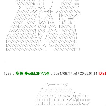
∨////////ｲ: : : : :ｌ ｌ ,' }ノ: : ｌ : :ｌi:i:i:i
∨////////ｌ: : : : :ｌ ｌ ,' //////.､:}i:i:i:i
〉=＝=､.//ｌ: : :,-､{,'、 ./ .///////∧＼~
.///////ヽ.ｲ／ｌ イ .ーイ {ｰ .ｲ/////////＼＼
/////////／// .{ .///,ー 一} }///////.／／
.////////／///{ { ヽ.ｲ .}/∧ ｌ .}､_,,-=＝~ｌ ~
.//////.／/////.ｌ ｌ／/} ｌ./∧ } .ｌ/＼: :ｌ: : ｌ
/.///{／///////ｲ {///.} .}.//∧ ｌ .ｌ///＼: : ｌ
/.//／//////////ｌ {///} ｌ///∧ .ｌ ｌ/////＼:ｌ
_//レ////////////.{ {//,' ,'{////// .////////}: ｌ
/////////////////∧ ∨, / {///// .///////// : ｌ
{./////////////////∧ ',' ,' ',//// //////////} : ｌ
{//////////////////// ∧ ∨/ ///////////ｌ : :ｌ
{.///////////////////// .', ////////////} : : ｌ
.
1723
：
冬色 ◆udEkSPP7bM
：
2024/06/14(金) 20:05:01.14
ID:a
＞‐…･･･…‐＜
ｧ' ´: : : : : : : : : : : : : : :ヽ
, ': : : : : : : : : : : : : : : : : : : : ヽ＿__
/ : : /: : : : : : :', : : : : :ﾍﾆ=-＞冂::::｀''＜
,: : : : : : : : | : : : :l : : : : : ﾍ／:::/｣:|､::::::::::::/
l : : : :| : : : | : : : :ﾊ: : : |: :〈:::::::::::::::|::ヽ:::::/