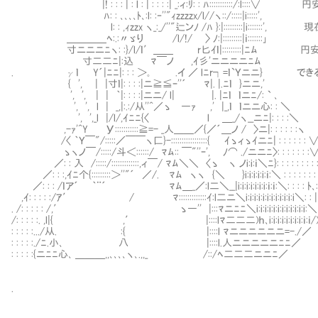
|! : : : | : l : | : : : :| _:ィ:ﾘ: : ﾊ:::::::::::/:
ﾊ: : ､､､､ﾄ､:l: :‐''"ｨzzzzx/l//ヽ::/:::::|i:::::',
l: : ,ｨzzx ヽ_:_/''"辷ンﾉ /ﾊ }:|:::::::::|i:::::::
＿＿＿＿ﾍ:.:〃ゞり /l/!/ 〉 ﾉ:|:::::::::|ｉ:::::::｣
寸ニニニﾆヽ: :}/l/ｌ′＿＿ r匕ｲｌ|:::::::::|ﾆﾑ 
寸二二ﾆ|:込 ﾏ￣ノ ,ｲ彡'ニニニニﾆﾑ
. γｌ Y´|ﾆﾆ|: : : ＞｡ .イ ／ lﾆr┐=ｌ`Ｙニニ} で
{ ', | |寸ｌ|: : : :|ニ≧≦ｰ''´ ﾏ|. |.ﾆｌ }ニニ,'
', ', | | ｀|: : : :|ニニ/ l| |. |ﾆｌ ｌニﾆ/: ` ､
', ', l | _,|:.:/从''^／ゝ ―ｧ ,' |_,ｌ ｌニニ心: : ＼
', ',_l |/l/,ｲﾆﾆ{〈 l ＿_/ヽ__ニﾆ|: : : :＼
,-ｧ'^Y У:::::::::::≧=- _人＿＿／{／´＿ノ / 〉ニ|: : : : : :ヽ
/〈 ｀Ｙ￣"/:::::／￣￣ヽ匚}-:::::::::::::::::{ ｲゝィゝｲニﾆ| : : : : : : 
ゝヽノ￣/:::::/斗＜::::::/ ﾏﾑ:: ￣"''ｰ', ﾉ⌒ ./ニニﾆ〉: : : : : : :
／: : 入 /:::::/:::::::::::::,ィ￣/ ﾏﾑ＼＼ 〈ゝ ヽ ノi:i:ｉ＼ﾆ}: : : : : : : : :
／: : :,ｲﾆ个{:::::::::＞''"´ ／/. ﾏﾑ ヽヽ {＼ }i:i:i:i:i:ｉ:＼ : : : : : : : :
／: : : /ｌア´ ｀¨´ ﾏﾑ＿_／:l二＼__|i:i:i:i:i:i:i:ｉ:ｉ:＼: : : : ﾄ､:.
,ｲ: : : : :/ｱ′ / ﾏ:::::::::::::ｲ:l二ニ＼i:i:i:i:i:i:i:i:i:i:i:i＼: : | 
. /: : : : : /,′ ゝ―'' |:::ﾏニﾆﾆ＼i:i:i:i:i:i:i:i:i:i:i:i:＼
/: : : : :. ,l|{ ,′ |::::lﾏ二二二)ｈ､i:i:i:i:i:i:i:i:ｉ:ｉ/
: : : : :.../从. :{ |::::l ﾏニニニニニニ=-./／
: : : : :./ﾆ.小､ 八 |::::l.人ニニニニニﾆﾆ／
: : : : :{ニﾆﾆ心､ ＿＿＿,,､､､､ヽ､.,,_ /::/ﾍ二二二ニニﾆ／
.