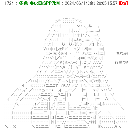
1724
：
冬色 ◆udEkSPP7bM
：
2024/06/14(金) 20:05:15.57
ID:a
_ ,,､､ ,,_
＞''´ : : : : : : `''＜
/: : : :| : : : :| : : :ﾍ: : ヽ .斗―┐
/: :/: : | : : : :| :| : : :', : : {::::::::::::::}
/: :/: : l | :l : : | :| : :ｌ: ｌ : /ヽ―‐く
/: :/: : : l | :l : : | :| :从ﾊ:_|::::::::', ＼:',
l: :/: | : :Ⅳ从 : 从ｲ笊 ｱ ㍉::/::l |:ヾ、
V: : :|: : |,ｨzミﾚ' ゞツ lノl}::::: l |:::::|
,':.:ﾍ|ﾊ: 《込り 丶 "" 八/::::::ハ.|:::::| 
/ : : :/: |／ﾍ"" - ' .ｲ=={:::::/ミx',ヽ:|
/ : : :/: <／}! }≧-ﾊ-く | ､ﾆ',:/=//:∨ 行
/ : : :/: : : 〕ﾆﾍ.V ,' }―v'^ Vニ//: : :∨
/:ｲ: :/ : :／ﾆニﾍ.∨./ / 〉 ﾄ､ハl 心､ : :∨
／: : : : : :/ニニﾆﾆｧ'ﾞﾆ＜＞‐只‐＜{ {ﾆﾆY: :∨
. , イ: : :ｲ : : : /ｲニ＼ア ニヽ|｣ｧ‐ｧ::::ﾍ＼:::::＞x}!:. :.∨
, イ : : ィ: : : : : : {ニニﾆｱ /ｸノﾉ ／:/ l::ﾍ. ＼::::::::}.: : :.∨
／: : ,ィ´ ／: : : :r匕ニﾆｧ' .ｲ＿_／::／ |::::l ﾏ彳 ヽ: : ∨
／: : ／ .／: : : : : /ニニﾆ〉､＿ｿニ:| |彳 |::::| l::::l l.: :.∨
ｲ: : : :/ ／ : : : : : :./ﾆ＞‐/| /| 二ﾆ| |. ｌ::::ｌ. l::::l 八: : ＼
: : : : : /<: : : : : : : :,ｲ／ニﾆ| | ./! |!二ﾆ| |､: : : : :_,ｌ::::ｌト､: : |::::|,ｲ: : : : : : :＼
: : : : / : : : : : : : :./ニニﾆﾆ:| |/:,' ﾑ二ﾆ| |二ニニ/:::/二-〕|::::| : : : : : : : : : :＼
: : : :.l : : : : : : : : :{ニニニ二| |:::| |ニﾆﾆ| |.二ニﾆ{:::::{ﾆ=-{:i|／ : : :＼ : : : : : : :
: : : :.l : : : : : : : : :{ニ二二二| |::l |ニニ://ニニﾆ二二二/:i:| |}! : : : : :＼ : : : : :
: : : : l : : : : : : : : :lニニニﾆﾆ| |:l |ニﾆ//ニニﾆ二二＼/:ｉ:ｉ:| |}! : : : : : : !ヽ: : : : :
＼: : 乂＿ : : : : : ＼ﾆﾆ二二', ', |!ニ:| |ニニﾆ二二二/:i:ｉ:ｉ:| |}〉: : : : : : :V ヽ: : : 