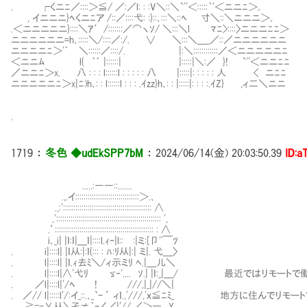
. ┌くニﾆ／::::＞≦/ ／:／l: : :V＼::＼`''＜:::::｀'＜ニニﾆ＞｡
, イニニニ}ﾍくニﾆア /::／::::弋: :}::､:::＼::ﾍ 寸＼::＼ニニニ＞｡
.＜ニニニニニ}::::＼ｱ′/:::::::／⌒ヽｿ/ ＼:::＼l ﾏﾆ>::::〉ニニニﾆﾆ＞
ニニニニニニ=h､:::::＼/::::／:/. ∨ ＼:::＼＿_／::／ニニニニニニ
ニニニニﾆ＞'´ ＼::::::／::::/. |:＼::::::::::::／＜ニニニニニﾆ
＜ニニﾑ l{ ｀´ |::::::| |:::::|＼:／ }! `''＜ニニﾆﾆ
／ニニﾆ＞x. 八 : : : l::::::l : : : : : 八 |:::::|: : : : : 人 < ニﾆﾆ
ニニニニニﾆ＞x|ﾆ)h､: : l::::::l : : : .ｲzz}h､: : |:::::|: : : :.ｲZ} ,ィ二＼ニニ
.
1719
：
冬色 ◆udEkSPP7bM
：
2024/06/14(金) 20:03:50.39
ID:a
.....:――::.......
.,.イ:::::::::::::::::::::::::::::::＞.､
.,:'::::::::::::::::::::::::::::::::::::::::::: ∧
,'::::::::::::::::::::::::::::::::::::::::::::::::::: ',
.’:::::::::::::::::::::::::::::::::::::::::::::::: : ∧
i､_i| |ｌ:ｌ|＿ｌ|::::l.ｨｰ|l::Ⅵ:|ミ:[卩''￣ﾂ
. i|::::l| |ｌ从:|:ｌ{::: : ﾊ:ﾘ从|:| ミ|. 弋＿〉
. l|::::l| |ｌ.ｨ去ﾐ＼/ィ示ミﾘ ﾍ.|＿儿＼
. l|::::l|∧'弋ﾘ ゞ‐'.... ｿ.| |ｌ:_|＿/ 最近ではリモー
. ／l|::::l|'/ﾍ ! ///,|_|//＼|
. ／// l|:::::l'/:イ_::.､_`ｰ ’ ィｌ.,'///,'ｘ≦ﾆﾐ_ 地方に
≧=-乂从〉 孑≠｀ｰ.く／|'//,／＞― Y