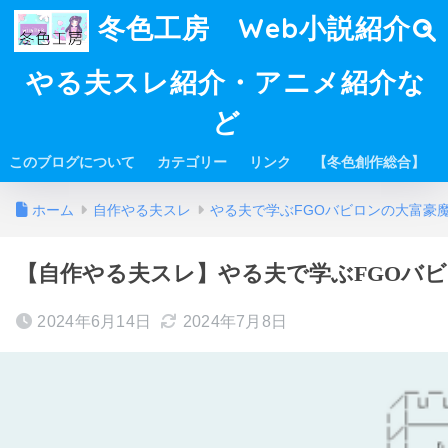
冬色工房 Web小説紹介・
やる夫スレ紹介・アニメ紹介な
ど
このブログについて
カテゴリー
リンク
【冬色創作総合】
ホーム
自作やる夫スレ
やる夫で学ぶFGOバビロンの大富豪
【自作やる夫スレ】やる夫で学ぶFGOバビロ
2024年6月14日
2024年7月8日