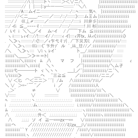
:::::::::::::::::://i.::|:::::::::::ト丶:::::::::::＞＜∨二∧. |:i:i:i:i:i:i:i:i:i:i:i:i:i:i:i:i:i:i:i:i
::::::::::::::::::// | |:::::::|::ｙ┴一──:::::::::::´｀＼∧ |:i:i:i:i:i:i:i:i:i:i:i:i:i:i:i:i:i:i:i
:::::::::::::::/A:::::ムイ二::::::::::::::::::::::::::::::::/::::ﾍ:::::::::::気ﾍ. |:i:i:i:i:i:i:i:i:i:i:i:i:i:i:i:i:i:i
::::::::::://＜二＿＿,‐‐::::::::／:::::::/:::/:::::::::》:::::::ムΞム |:i:i:i:i:i:i:i:i:i:i:i:i:i:i:i:i
:::::::/ / 巛⊥〆:::::::::::／:::::::::::::::/:::::::/:::::::i 川非彡|:i:i:i:i:i:i:i:i:i:i:i:i:i:i:i:i
::::/ イi ≦__,‐‐‐‐彳::.::::::::::::::::::/:::::::/:::::::::::::::! 川 杉|:i:i:i:i:i:i:i:i:i:i:i:i:i:i:i:i:i:i
/ い! i ＼＼__／イ ム-イ / /￣￣下ム ≦:i:i:i:i:i:i:i:i:i:i:i:i:i:i:i／
ヽ i:::::::ゝｨイ:::://!:::::::イ/ /:::::::::ｨ イ|:::::ｨ芹ｔｘ、从ｨ《:i:i:i:i:i:i:i:i:i:i
. ＼≫ヽ::::::::::::/::《!:::::／ｨ乍弋彳ｿ| . /¨下災刃ﾐ ﾉ:i:i:i:i:i:i:i:i:i:i:i:i:i/::::::
/ ＼≫ヽ:::::::巛i:::::《´卞升ｿ' ル ' _从__廿//／.:i:i:i:i:i:i:i:i:i:i:
/＼ ＼≫ヽ::::: ∨i ヽ ﾚイ｀ 卜＿/.:i:i:i:i:i:i:i:i:i:i:i:i:i/ :::::::
:i:i:i:i:i＼＿＿＞≫＝＝ト| │.:i:i:i:i:i:i:i:i:i:i:i:i:i:i:i
:i:i:i:i:i:i:i:i＼:i:i:i:i:iヾ ﾑ .八 マ フ |:i:i:i:i:i:i:i:i:i:i:i:i:i:i:i/::::::::::: ｨ
:i:i:i:i:i:i:i:i:i:i:i＼:i:i:i:i:i| ＼丶 ／¨|:i:i:i:i:i:i:i:i:i:i:i:i:i/＼厶孑
i:i:i:i:i弋────ト ヾ ＼丶丶 _____|_／´|:i:i:i:i:i:i:i:i:i:i:i:i/二｀＼
∨i:i:i:i:i≫ _____へ ¨三≧≦ ／:i:i:i:i:i:i:i:i:i:i:/二二／
∨ ＜匕 ⌒＜二二＞ ´´| /ム ∧:i:i:i:i:i:i:i:i:i/ｿ:i:i／
＼ ∨ ＞=‐´￣ ¨／ i ／ /:i:i:i:i:i:i:i:i:i:i:i:i:i人
,,＞´ ≠ ∨ |:i:i:i:i:i:i:i:i:i:i:i:i:i/:i:ｉ:＼
∨::::::: ∨ ::::::::::::::: i:i:i:i:i:i:i:i:i:i:i:i:i/:i:i:i:i:i:i:ｉ＼
ﾍ .:.:.:.:.:.:.:.:.:.:.:丶.:.:.:.:.:.:.:.:.:.:.:.:.:.:.:.:.:.:.:.: i:i:i:i:i:i:i:i:i:i/:i:i:i:i:i:i:i:i:i:i:i:i:＼
i .:.:.:.:.:.:.:.:.:.:.:.:.:ム.:.:.:.:.:.:.:.:.:.:.:.:.:.:.:.:.:.:.:.: i.:i:i:i:i:i:i/:i:i:i:i:i:i:i:i:i:i:i:i:i:i:i:i:ｉ＼
ﾑ .:.:.:.:.:.:.:.:.:.:.:.:.:.:.:ﾍ.:.:.:.:.:.:.:.:.:.:.:.:.:.:.:.:.:.:.:.:.:.:ヽ:i:i:i:i:i:i:i:i:i:i:i:i:i:i:i:i:i:i:i:i:i:ｉ:ｉ:＼
∧ .:.:.:.:.:.:.:.:.:.:.:.:升＜ .;.;.;.;.;.;.;.;.;.;.;.;.;.;.; ∨:i:i:i:i:i:i:iヽ:i:i:i:i:i:i:i:i:i:i:i:i:i:i:i
∧ .;.;.;.; ソ イ ≧─===ｚｘ─== ∨:i:i:i:i:i:i:i:i:i:i:i:i:i:i:i:i:i:i:i:i:i:i
:i:i:i:へ ／////////////////ミﾐｚｘ＿_i∨:i:i:i:i:i:i:i:i:i:i:i:i:i:i:i:i:i:i:i:i
:i:i:i:i:i:i:i:i｀｀ Y //////////////////// /:i:i:i:i∨:i:i:i:i:i:i:i:i:i:i:i:i:i:i:i:i:i:i:i
:i:i:i:i:i:i:i:i:i:i:i.ヽ ////////////////// ′:i:i:i:i:i∨:i:i:i:i:i:i:i:i:i:i:i:i:i:i:i:i:i