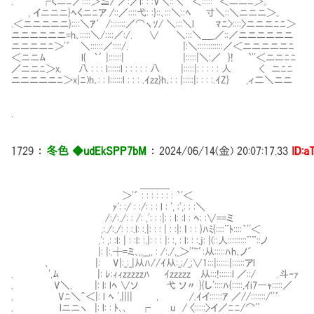
. ┌くニﾆ／::::＞≦/ ／:／l: : :V＼::＼`''＜:::::｀'＜ニニﾆ＞｡
, イニニニ}ﾍくニﾆア /::／::::弋: :}::､:::＼::ﾍ 寸＼::＼ニニニ＞｡
.＜ニニニニニ}::::＼ｱ′/:::::::／⌒ヽｿ/ ＼:::＼l ﾏﾆ>::::〉ニニニﾆﾆ＞
ニニニニニニ=h､:::::＼/::::／:/. ∨ ＼:::＼＿_／::／ニニニニニニ
ニニニニﾆ＞'´ ＼::::::／::::/. |:＼::::::::::::／＜ニニニニニﾆ
＜ニニﾑ l{ ｀´ |::::::| |:::::|＼:／ }! `''＜ニニﾆﾆ
／ニニﾆ＞x. 八 : : : l::::::l : : : : : 八 |:::::|: : : : : 人 < ニﾆﾆ
ニニニニニﾆ＞x|ﾆ)h､: : l::::::l : : : .ｲzz}h､: : |:::::|: : : :.ｲZ} ,ィ二＼ニニ
.
1729
：
冬色 ◆udEkSPP7bM
：
2024/06/14(金) 20:07:17.33
ID:a
＿＿＿
＞'´ : : : : : : : ｀'＜
ｧ': :/ : :/: : : l : ', :',: : :＼
/:/:./: : /: ,': : :|: : l: :l : ﾍ: :∨==ミ
,:./:./: : :.l: :.|: : : | : :|: ｌ : : }ﾊﾐ{::::¨ﾄ::::｀''＜
,': ,: :l: | : :l: :.|: : : |: :, : l: : :.j: |(::人:::::::::¨¨::ノ
|: |:.┼=ミ､,,__,, : /:./,_＞''~´:从:::::ﾊh､ノ´
､ |: ⅣV|:_:_|从ﾊ//ｲ从:_;/_;∨1:::|::::::|::::::アl
. ',ﾑ |: ﾚ:ｨｨzzzzzﾊ ｲzzzzz㍉从:::!::::::l ／::/ .斗‐ｧ
. V＼. |: l: lﾍ ∨ソ 弋 ソ〃 }{し'::::ﾊ{:::::,ｲi7―ｬ:::::／
. Vﾆ＼＾＜|: l ﾍ ',|||| , /.ｲイ::::::ｱ ／//:::::::/''´
. lニニヽ |: l: : ﾄ､､ ┌ u / 〈:::::>イ／ﾆﾆ/⌒¨