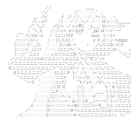
/ / ＿＿
/_/ ＞''´: : : : : : : ` ､
＿ /:i:/ ,ｲ . ＞':./:/:､: : : :/: : :ハ: :lヽ , -、
/>､ヽ:i/7 / |: : : : /: /: :,＼:/: : /: : : : lミ∨:::::::〉＿＿＿
／^､＼／. ／lﾆﾍ: : :/: ﾊ,ｨ竿ﾐⅥ: :ﾚ＿__: :lﾐハ::::::::::::}＞
{ ^＼ 〉} /: :/ﾆﾆﾍ: :lハ 《ﾋrり `＾,,ｚｘ}:.从':::::ﾍ''―┘ /:
/￣｀:::l /:i:iレﾞ人 /: : |ニﾆﾆﾍｌ:V ´¨¨ ' んuﾊ, }:::::::|:ﾍ |::
,:::::::::::::::/:i:/ / /: : : |ニニニ|: :', ､ ゞﾟ彳,ｨ|::::::｣::::ﾍｚｚzzｧ
|::::::::::::::}-'､__):〉. ,': : : : : :〕ﾆﾆ从: ヘ ｰ ／ィニニ}h:::ﾏﾆｱ
|:::::::::::::l , ィﾆﾆﾍ ': : : : : /ニニﾆヘ: : ＼＿ , .｡くニニニニニh､:､ ,
|::::::＞''´二ニｲ ,' : : ,ィニ＜ニニニ}h:.＼―{ニニニニニ＞'´ `''
／／二二ニニﾆﾍ斗＜ニニﾆﾆ＼ニニニ〕､:＼>¨寸＞''ﾆﾍ ￣
/／二二二ニニニ/ニニニニニニﾆ＼ニ／::∧: ＼::::∨二二
寸二二二ニニニ/ニニニﾆ＞''~ニニニｱ/::/ ﾊ: : :ヽ:::∨ﾆ／ニ＞｡
. 寸ニニニニ二二＞‐''´: : :|ニニﾆア l::/ /:::|: : : :ﾍ:::
`'＜ニニニ／.' : : : : : : ,'二二ｱ. {::::＞:::/|:l : : : ﾍ／ヽニニ
. `'-=彳. ': : : : : : :/ニﾆｱ:! ｀''ﾄ::/ ﾚﾍ: : ハ}＼::ヽ､ヽ二
′: : : : :,ﾆﾆｱl: :l{ /:::|: : . . }:/ Y:::' V:::}ニニニニ心:::::::::::::
. ,' : : : : : ,'ニｱ:::',: :'， . : : :|:::::|: : : : : . .＿__: :|:::| :}::::|ニニニ／二ﾍ:::::
. ,': : : : : :.,'ニ/:::::::ﾍ:.:ゝ: : : :|:::::| : : : :イ: : : : : :|:::|ｲ:::::|ニニ／ニニﾆﾊ
/ : : : : : :ｌﾆ/:::::::::::::ﾍ: : ≧‐|:::::|彡＿ﾆ=---＜:: |::::::/二／ニニニニﾆV:
,ｲ : : : : : : |=/:::::::::::::::: ﾍ-=セ|:::::|ニﾆﾆ=-弋＿ |:::|::::/ニニニニニニニ
／: : : : : : : : :|7::::::::::::::::::::::::V-=ﾆニニニニニ/ニﾆ心:/ニニニニニﾆ＞''´::
｡＜: : : : : : : : : : : :|i:::::::::::::::::::::::::::::V-=ﾆﾆ二二二/ニニニﾆヽ 〈ヽ￣￣:::::::::::
.