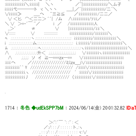
:i:i:i:i:i:i:i:i:i:i:i＼:i:i:i:i:i| ＼丶 ／¨|:i:i:i:i:i:
i:i:i:i:i弋────ト ヾ ＼丶丶 _____|_／´|:i:i:i:i:i:i:i:i:i:i:i:i/二｀＼
∨i:i:i:i:i≫ _____へ ¨三≧≦ ／:i:i:i:i:i:i:i:i:i:i:/二二／
∨ ＜匕 ⌒＜二二＞ ´´| /ム ∧:i:i:i:i:i:i:i:i:i/ｿ:i:i／
＼ ∨ ＞=‐´￣ ¨／ i ／ /:i:i:i:i:i:i:i:i:i:i:i:i:i人
,,＞´ ≠ ∨ |:i:i:i:i:i:i:i:i:i:i:i:i:i/:i
∨::::::: ∨ ::::::::::::::: i:i:i:i:i:i:i:i:i:i:i:i:i/:i:i:i:i:i:i:ｉ＼
ﾍ .:.:.:.:.:.:.:.:.:.:.:丶.:.:.:.:.:.:.:.:.:.:.:.:.:.:.:.:.:.:.:.: i:i:i:i:i:i:i:i
i .:.:.:.:.:.:.:.:.:.:.:.:.:ム.:.:.:.:.:.:.:.:.:.:.:.:.:.:.:.:.:.:.:.: i.:i:i:i:i:i:i/:i:i:i:i:i:i:i:i:i:i:i:i:i:i:i:i:ｉ＼
ﾑ .:.:.:.:.:.:.:.:.:.:.:.:.:.:.:ﾍ.:.:.:.:.:.:.:.:.:.:.:.:.:.:.:.:.:.:.:.:.:.:ヽ:i:i:i:i:i:i:i:i:i:
∧ .:.:.:.:.:.:.:.:.:.:.:.:升＜ .;.;.;.;.;.;.;.;.;.;.;.;.;.;.; ∨:i:i:i:i:i:i:iヽ:i:i:i:i:i:i:i:i:i:i:i:i:i:i:i
∧ .;.;.;.; ソ イ ≧─===ｚｘ─== ∨:i:i:i:i:i:i:i:i:i:i:i:i:i:i:i:i:i:i:i:i:i:i
:i:i:i:へ ／////////////////ミﾐｚｘ＿_i∨:i:i:i:i:i:i:i:i:i:i:i:i:i:i:i:i:i:i:i:i
:i:i:i:i:i:i:i:i｀｀ Y //////////////////// /:i:i:i:i∨:i:i:i:i:i:i:i:i:i:i:i:i:i:i:i:i:i:i:i
:i:i:i:i:i:i:i:i:i:i:i.ヽ ////////////////// ′:i:i:i:i:i∨:i:i:i:i:i:i:i:i:i:i:i:i:i:i:i:i:i
:i:i:i:i:i:i:i:i:i:i:i丿 //////////////// （:i:i:i:i:i:i:i:i:i:∨:i:i:i:i:i:i:i:i:i:i:i:i:i:i:i
.
1714
：
冬色 ◆udEkSPP7bM
：
2024/06/14(金) 20:01:32.82
ID:a
＞:'':´￣ ｀: :'' : ＜
／:/: : : / : : : : : :卜､:ヽ
, : : :/: : : /: : : : : : : : : : ヾ:∨