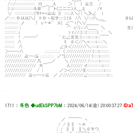
/::::/:::::::::::::::::::::: 川 ＿ 人 ＞│ | ≦三 /
|::::i::::::::::::::::::::::斗非￣ |￣ト（二二二）人＿上 /ﾏ
∨ ::::::::::::::::::::::|乍f＝=≧山 || :::::::人＼|│＼≫∠ i
／::::::: 仆从从|＼| 卜仆丶似ヲ:::::::| |彡 /∧ ∨:::::i＼
::::::::::::::: ノ ! ゝ┴≠ﾞﾞ 乂| ∠⌒ i |＼∨＿＿＿ ￣
:::::::::::::::│ ⌒ i/::|:::::∧＿＿ ＼ 
:::::::::::::.:.i 冫ｿ,//::|::::|::::::::::::|. ｀ ＼
::::::::::: ! ,───'' ´ 匕∠爻爻::|::::::::i:::::::i::::￣￣
::::::::::: ∧ 彳 彡＜//＼ﾍ:::::::i:::::::＼
::::::::::: ∧ ∠彡＜///////＼:::::::i:::::::::::
＞──‐∧ .:.:.:.:.:.:.:.:.: （ //////////// |:::::ｉ:::::::::::
//////// ≧━‐≦ .:.:.:.:.:.:.:.: ／勹//////////// |:::::::i:::::::::::
/////////////// 几 ＿／ ＼ //////// /:::::::::::i:::::::::::
/////////////// 大￣ 人////// イ:::::::::::::::::i:::::::
///////////// / │ ／＞＜/////壬::::::::::::::::::::i:::::::
////////// ≧┬─┬≦ ／ ／//////////∠::::::::::::::::::::::i:::::
.
1711
：
冬色 ◆udEkSPP7bM
：
2024/06/14(金) 20:00:37.27
ID:a
／ ￣￣￣｀ 丶
/ / ∥∥ 丶≡ ﾞ
│ / ∥ ∥ ∥＼彡乍勹