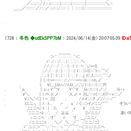
／:::::::::::/丿::::i:::::::::::i:::::::::::i:::::::::::::::|::::::::::::::::::::::＼::::
＿＿／:::::::::::／/::::／::::/::::/:::::::││:::::::::|::::::::::::::::::::::::::::::::
.
1728
：
冬色 ◆udEkSPP7bM
：
2024/06/14(金) 20:07:05.09
ID:a
＿＿＿
＞'´ : : : : : : : ｀'＜
ｧ': :/ : :/: : : l : ', :',: : :＼
/:/:./: : /: ,': : :|: : l: :l : ﾍ: :∨==ミ
,:./:./: : :.l: :.|: : : | : :|: ｌ : : }ﾊﾐ{::::¨ﾄ::::｀''＜
,': ,: :l: | : :l: :.|: : : |: :, : l: : :.j: |(::人:::::::::¨¨::ノ
|: |:.┼==--- : /:./---===:从:::::ﾊh､ノ´
､ |: ⅣV|:_:_|从ﾊ//ｲ从:_;/_;∨1:::|::::::|::::::アl
. ',ﾑ |: ﾚ:ｨ Ｙ⌒Ｙ Ｙ⌒Ｙ ㍉从:::!::::::l ／::/ .斗‐ｧ
. V＼. |: l: lﾍ.乂.ノ 乂.ノ 〃 }{し'::::ﾊ{:::::,ｲi7―ｬ:::::／
. Vﾆ＼＾＜|: l ﾍ ',|||| , /.ｲイ::::::ｱ ／//:::::::/''´
. lニニヽ |: l: : ﾄ､､ ┌ u / 〈:::::>イ／ﾆﾆ/⌒¨ 
',ﾆﾆ二ﾍ|: ｌ: : | )>､ ┘ .ィ V /ニニ/
',ﾆ二二ﾍｌ: : :', / ≧≦ ', }〉/ニニ/ 凄い押
ヽ二二ﾍ: : :.寸" ﾊ 寸 ＿/ニニ/_
/ニニﾆﾆﾊ : : : ＼／ ＼ /¨´ /ニニ/ニ}
ｧ'´ニニ＞''~´:::::`～､: :ヽ¨¨/￣¨'''‐＜ニﾆ/ニニヘ