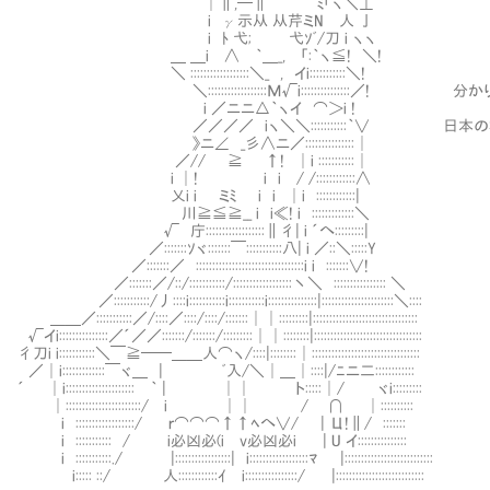
│∥,─∥ ´￣￣ﾐ「ヽ＼⊥
i γ示从 从芹ミN 人 亅
i ﾄ 弋; 弋ｿﾞ/刀 i ヽヽ
＿ ＿i ∧ ｀＿_, 「:｀ヽ≦! ＼!
＼ ::::::::::::::::::＼_ , イi:::::::::::＼!
＼::::::::::::::::::Μ√i:::::::::::::::／! 
i ／ニニ△｀ヽイ ⌒＞i !
／／／／ iヽ＼＼:::::::::::｀∨ 日本のなか
》ニ∠ _彡∧ニ／:::::::::::::::│
／// ≧ ↑! │i :::::::::::│
i │! i i / /::::::::::::∧
乂i i ミﾐ i i │i ::::::::::::|
川≧≦≧__ i i≪! i :::::::::::::＼
√ 庁::::::::::::::::::∥彳| i ´へ:::::::::|
／:::::::ｿヾ:::::::￣:::::::::::八| i ／::＼:::::Y
／:::::::／ :::::::::::::::::::::::::::::::::i i :::::::∨!
／:::::::／/::/:::::::::::/::::::::::::::::::丶＼ :::::::::::::::: ＼
／:::::::::::/丿::::i:::::::::::i:::::::::::i:::::::::::::::|::::::::::::::::::::::＼::::
＿＿／:::::::::::／/::::／::::/::::/:::::::││:::::::::|::::::::::::::::::::::::::::::::
√イi:::::::::::::::／´／／:::::::/:::::::/:::::::::││::::::::|:::::::::::::::::::::::::::::::::
彳刀i i:::::::::::＼￣≧──＿＿人⌒ヽ/::::|::::::::│:::::::::::::::::::::::::::::::::
／│i:::::::::::::￣ヾ＿ | ﾞ入/＼│＿│::::|/ﾆニ二::::::::::::
´ │i::::::::::::::::::::: ｀ | ││ ト:::::│/ ヾi:::::::::
│:::::::::::::::::::::::/ i ││ / Ⅴ∩ │::::::::::
i ::::::::::::::::::/ ｒ⌒⌒⌒↑↑ﾍへ∨/ | Ц!∥/ :::::::
i ::::::::::: / i必凶必(i v必凶必i | U イ:::::::::::::::
i :::::::::::./ |:::::::::::::::::| i::::::::::::::::::ﾏ |:::::::::::::::::::::::::::
i::::: ::/ 人::::::::::::ｲ i::::::::::::::::/ |:::::::::::::::::::::::::::