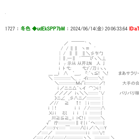
.
1727
：
冬色 ◆udEkSPP7bM
：
2024/06/14(金) 20:06:33.64
ID:a
／ ￣￣￣｀ 丶
/ / ∥∥ 丶≡ ﾞ
│ / ∥ ∥ ∥＼彡乍勹
│∥,─∥ ´￣￣ﾐ「ヽ＼⊥
i γ示从 从芹ミN 人 亅
i ﾄ 弋; 弋ｿﾞ/刀 i ヽヽ
＿ ＿i ∧ ｀＿_, 「:｀ヽ≦! ＼! まあサラリー
＼ ::::::::::::::::::＼_ , イi:::::::::::＼!
＼::::::::::::::::::Μ√i:::::::::::::::／! 大手
i ／ニニ△｀ヽイ ⌒＞i !
／／／／ iヽ＼＼:::::::::::｀∨ バリバリ稼い
》ニ∠ _彡∧ニ／:::::::::::::::│
／// ≧ ↑! │i :::::::::::│
i │! i i / /::::::::::::∧
乂i i ミﾐ i i │i ::::::::::::|
川≧≦≧__ i i≪! i :::::::::::::＼
√ 庁::::::::::::::::::∥彳| i ´へ:::::::::|
／:::::::ｿヾ:::::::￣:::::::::::八| i ／::＼:::::Y
／:::::::／ :::::::::::::::::::::::::::::::::i i :::::::∨!
／:::::::／/::/:::::::::::/::::::::::::::::::丶＼ :::::::::::::::: ＼