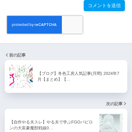
【R-18G】姫騎士ニアスと淫
獄の霧に沈む王国
やる夫スレ自分チェック用
【R-18】できる夫はTS悪役令
前の記事
嬢になるようです
【弦巻マキのゲーム実況風】
【ブログ】冬色工房人気記事(月間) 2024年7
月【まとめ】【…
できる夫でかまいたちの夜
【R-18G】空とやる夫は０９
次の記事
課に勤務するようです【ホラ
ー】
【自作やる夫スレ】やる夫で学ぶFGOバビロ
ンの大富豪魔獣戦線0…
やる夫は秘密結社で成り上が