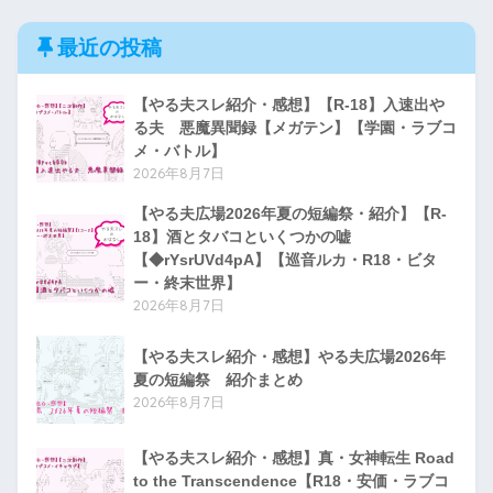
【R-18・微あんこ、微安価】
最近の投稿
ホシノ・ルリは家に帰りたい
【やる夫スレ紹介・感想】【R-18】入速出や
ようです【偶に短編】
る夫 悪魔異聞録【メガテン】【学園・ラブコ
http://yaruoshelter.com/test/re
メ・バトル】
2026年8月7日
ad.cgi/yaruo001/1525881147/
【やる夫広場2026年夏の短編祭・紹介】【R-
18】酒とタバコといくつかの嘘
【◆rYsrUVd4pA】【巡音ルカ・R18・ビタ
ー・終末世界】
2026年8月7日
【やる夫スレ紹介・感想】やる夫広場2026年
夏の短編祭 紹介まとめ
2026年8月7日
【やる夫スレ紹介・感想】真・女神転生 Road
to the Transcendence【R18・安価・ラブコ