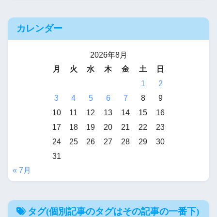
【R-18G】やる夫達は未来を
カレンダー
取り返すようです【メガテン
× アーマードコア】
2026年8月
月
火
水
木
金
土
日
やる夫まとめくす
1
2
3
4
5
6
7
8
9
【R-18(G)】なつしお
10
11
12
13
14
15
16
◆myjeheQZSoの作品投下所
17
18
19
20
21
22
23
【R-18・安価】１５００円く
24
25
26
27
28
29
30
31
らいで売ってそうなエロ同人
« 7月
ゲー的なデビルサマナー
１５００円で売ってそうなエ
タグ(個別記事のタグはその記事の一番下)
ロ同人的なペルソナこと『１