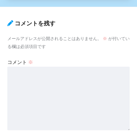
件
貢ぎマゾシェアハウス〜ﾓｳﾆｹﾞ
コメントを残す
ﾗﾚﾅｲｿﾞ〜
メールアドレスが公開されることはありません。
※
が付いてい
できる夫はTS悪役令嬢になる
る欄は必須項目です
ようです
コメント
※
水底の汚濁
やる夫は秘密結社で成り上が
るようです
日常が瓦解しても、僕らは生
きるようです
彼らは星となるようです