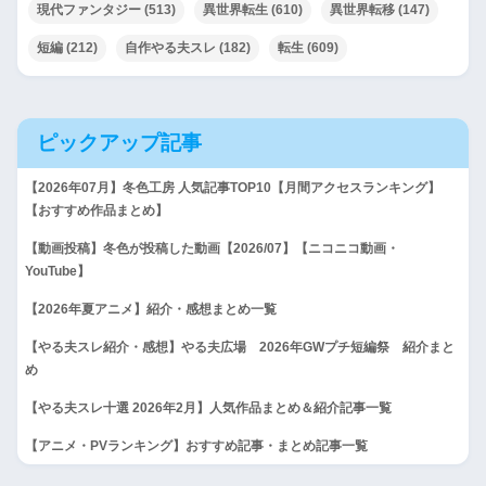
です【先遣隊】
現代ファンタジー
(513)
異世界転生
(610)
異世界転移
(147)
短編
(212)
自作やる夫スレ
(182)
転生
(609)
【R-18G】やらない夫はTS姫
武将になるようです
ピックアップ記事
【ヒロモンSLG・二次創作】
落ちこぼれトレーナーあかり
【2026年07月】冬色工房 人気記事TOP10【月間アクセスランキング】
【おすすめ作品まとめ】
の挑戦
【動画投稿】冬色が投稿した動画【2026/07】【ニコニコ動画・
やる夫達は未来を取り返すよ
YouTube】
うです
【2026年夏アニメ】紹介・感想まとめ一覧
【やる夫スレ紹介・感想】やる夫広場 2026年GWプチ短編祭 紹介まと
【R-18】アルキャス社長は街
め
を乗っ取るようです
【やる夫スレ十選 2026年2月】人気作品まとめ＆紹介記事一覧
【アニメ・PVランキング】おすすめ記事・まとめ記事一覧