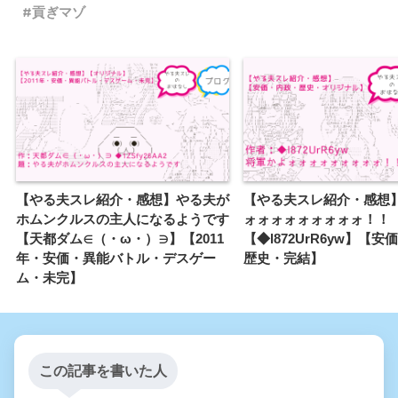
貢ぎマゾ
やる夫のブックシェルフ
空とやる夫は０９課に勤務す
【やる夫スレ紹介・感想】やる夫が
【やる夫スレ紹介・感想
ホムンクルスの主人になるようです
ォォォォォォォォォ！！
るようです
【天都ダム∈（・ω・）∋】【2011
【◆l872UrR6yw】【
年・安価・異能バトル・デスゲー
歴史・完結】
できる夫はTS悪役令嬢になる
ム・未完】
ようです
東京ブラッドボーン【微安
この記事を書いた人
価・微あんこ】