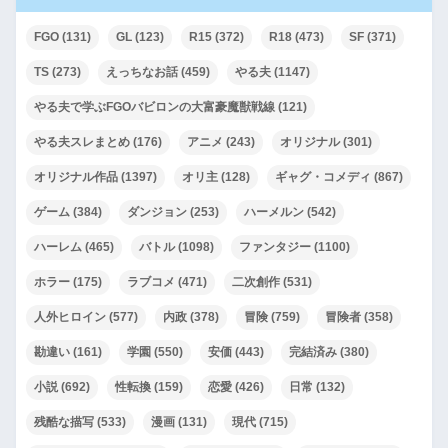
５００円P～Todestrieb～』
FGO
(131)
GL
(123)
R15
(372)
R18
(473)
SF
(371)
TS
(273)
えっちなお話
(459)
やる夫
(1147)
剣と魔法と冒険もの
やる夫で学ぶFGOバビロンの大富豪魔獣戦線
(121)
『エロ本へ書き直されるクー
やる夫スレまとめ
(176)
アニメ
(243)
オリジナル
(301)
ル系ロリ魔導書』
オリジナル作品
(1397)
オリ主
(128)
ギャグ・コメディ
(867)
【貢ぎマゾシェアハウス～ﾓｳﾆ
ゲーム
(384)
ダンジョン
(253)
ハーメルン
(542)
ｹﾞﾗﾚﾅｲｿﾞ～】
ハーレム
(465)
バトル
(1098)
ファンタジー
(1100)
ホラー
(175)
ラブコメ
(471)
二次創作
(531)
水底の汚濁
人外ヒロイン
(577)
内政
(378)
冒険
(759)
冒険者
(358)
【R-18G】姫騎士ニアスと淫
勘違い
(161)
学園
(550)
安価
(443)
完結済み
(380)
獄の霧に沈む王国
小説
(692)
性転換
(159)
恋愛
(426)
日常
(132)
【迷宮】彼らは星となるよう
残酷な描写
(533)
漫画
(131)
現代
(715)