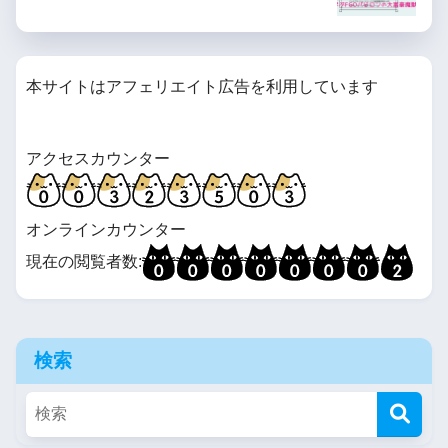
るようです
やる夫は秘密結社のビッグダ
本サイトはアフェリエイト広告を利用しています
ディのようです
【R-18G】やる夫は秘密結社
アクセスカウンター
のビッグダディのようです
アフター【メガテン二次】
オンラインカウンター
現在の閲覧者数:
【R-18G】日常が瓦解して
も、僕らは生きるようです
【女神転生シリーズ二次】
検索
【R-18G】やらない夫はTS姫
武将になるようです