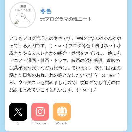
弦巻マキのゲーム実況 でき
冬色
る夫でかまいたちの夜
元プログラマの現ニート
彼らは星となるようです
どうもブログ管理人の冬色です。 Webでなんやかんやや
っている人間です。 (´・ω・) ブログ冬色工房はネット小
やる夫エロ本棚
説とかやる夫スレとかの紹介・感想をメインに。 他にも
アニメ・漫画・動画・ドラマ。映画の紹介感想、趣味の
なつしお ◆myjeheQZSo氏の
観葉植物や旅行なども記事にしています。 あとはお金の
作品集
話とか日常のあれこれの話とかしたいです (/・ω・)/ﾜｰｲ
あ、やる夫スレも始めましたので、ブログでも自分の作
７５０円くらいのエロ同人的
品をまとめていこうと思います。 (・ω・)ノ
な迷宮
宵闇探求録
種馬として異世界召喚された
X
Instagram
Website