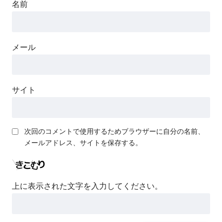
名前
やらない夫はTS姫武将になる
ようです
メール
落ちこぼれトレーナーあかり
の挑戦
サイト
やる夫達は未来を取り返すよ
うです
次回のコメントで使用するためブラウザーに自分の名前、
アルキャス社長は街を乗っ取
メールアドレス、サイトを保存する。
るようです
宵闇解明録
上に表示された文字を入力してください。
明日やる夫は馬鹿やる夫