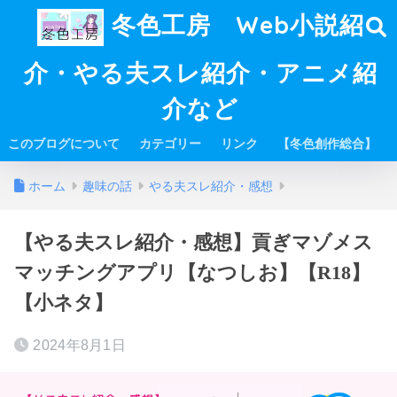
冬色工房 Web小説紹
介・やる夫スレ紹介・アニメ紹
介など
このブログについて
カテゴリー
リンク
【冬色創作総合】
ホーム
趣味の話
やる夫スレ紹介・感想
【やる夫スレ紹介・感想】貢ぎマゾメス
マッチングアプリ【なつしお】【R18】
【小ネタ】
2024年8月1日