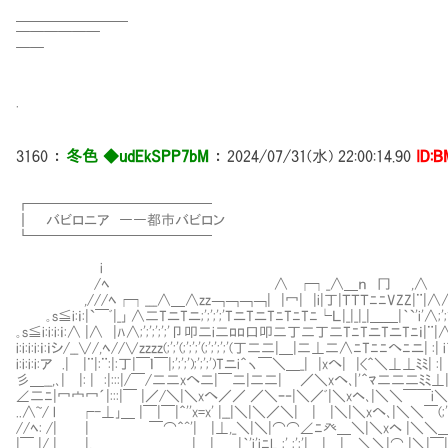
￣￣￣￣￣￣￣￣￣￣￣￣￣
━━━━━━━━
￣￣￣￣￣￣
￣￣
.
3160
：
冬色 ◆udEkSPP7bM
：
2024/07/31(水) 22:00:14.90
ID:B
┏━━━━━━━━━━━━━
┃ バビロニア ――都市バビロン
┗━━━━━━━━━────
i
/ﾍ ∧ ┌┐_∧＿ｎ 冂 ,∧
,///ﾍ┌┐___∧＿∧zz￢￢￢￢| |冖| |i|丁|ＴＴＴﾆﾆVZZ|
｡s≦i:ｉ:|`￣ﾞ|_｣ ∧二TニTニ;';';';'TニTニTﾆTﾆTﾆ└Ｌ|_|_|_|＿＿|｀`'i'∧;';';'
｡s≦i:i:i:ｉ:∧ |∧ |ﾊ∧;';';';';'卩叩二i二ﾛﾛ口叩二丁二丁二TﾆTニTニTﾆｉ|
i:i:i:i:ｉ:ｉシ/__∨/,ﾍ//∨zzzz(;';'(;';';'(;';';';'(丁二二|＿|二⊥二∧ﾆTﾆﾆへﾆニ| :| 
i:i:i:i:ア .| |¨|:¨:|:丁|￣ｌ￣|;';';');';';')Tニi＾ヽ￣＼＿_| |xへ| |<＾＼⊥⊥ﾐﾐ| :| |
彡＿__,､| |: | :|:::|/￣/二二xへ二|￣二|二二| ／＼xへ､|'＾ﾏ二二二ﾐﾐ⊥|_|_,
∠二ﾆ|冖宀冖´|:::|￣ |／/＼|＼xへ／／ ／＼ｰ‐|＼／ﾞ|＼xヘ､|＼＼￣￣i
..∧~/ l ┌-⊥｣＿ |￣|￣|＾''x=x' |__|＼|＼／＼| | |＼|＼xへ､|＼＼￣(;';';'(;';';
//ﾍ: /| | ￣⌒＾^'| |⊥,_＼|＼|⌒⌒∠ﾆ癶＿＼|＼xヘ |＼＼＿ｘ==ﾐ─
|￣ |/_|＿＿|,＿＿ | | |｀'i'iﾆL_;' ;';'| | | ＼＼|⌒ |＼|￣|