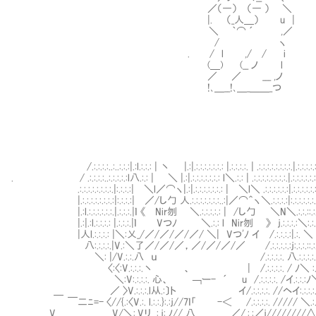
／（―） （― ） ＼
|. （_人＿） u | よっこ
＼ ｀⌒ ´ ,／
/ ヽ
. / l ,/ / i
(＿) (__ ノ l
／ ／ ___ ,ノ
!､＿__!､＿_＿＿_つ
/.:.:.:.:..:..:.:.:|.:l.:.:.: | 丶 |.:|.:.:.:.:.:.:.: |.:.:.:.:. | .:.:.:.:.:.:.:.:.|.:.:.:.:.:.:
. / .:.:.:.:..:.:.:.:.:l八.:.: | ＼ |.:|.:.:.:.:.:.:.: l＼.:.: | .:.:.:.:.:.:.:.:.|.:.:.:.:.:.:.
.:.:.:.:.:.:.:.:.|:.:.:.:| ＼l／⌒ヽ|.:|.:.:.:.:.:.:.: | ＼l＼ .:.:.:.:.:.:|.:.:.:.:.:.:.
|.:.:.:.:.:.:.:.:|:.:.:.:| ／/し勹 人.:.:.:.:.:.:.:..:|／⌒＾ヽ＼.:.:.:.:|:.:.:.:.:.:.:.
|.:l.:.:.:.:.:.:.|.:.:.:.|ｌ 《 Nir刎 ＼.:.:.:.:.: | /し勹 ＼N＼.:.:.::.:.
|.:|.:l.:.:.:.: |.:.:.:.|ｌ Vつﾉ ＼.:.: l Nir刎 》 ｊ.:.:.:.:＼:.:.:
|人l.:.:.:.: |＼:乂_/／/／/／/／/ ＼| Vつ'ﾉ イ /.:.:.:.:|.:. ＼
八:.:.:.:.|V.:＼了／/／/／，／/／/／/／ /.:.:.:.:.:ｊ:.
＼: |/V.:.:.八 ｕ /.:.:.:.:. 八.:.:.:.:.
〈:〈:V.:.:.:.丶 、 | /.:.:.:.:. / ﾉ＼
＼:V:.:.:.:. 心、 ￢ー- ´ u /.:.:.:.:. /イ.:.:.:ﾉ
＿ ／ 〉V.:.:.:.l从.:〕ト イ/.:.:.:.:. //ヘイ:.:.:.:
￣二ﾆ=- 〈//{.:〈V.:. l.:.:.}:.:ｊ//7ｌ「 -＜ /.:.:.:.:. ///// ＼.:.:
V V/＼:.Vリ .:.ｊ:.ﾉ// 八 ／/.:.:／ｊ////////∧