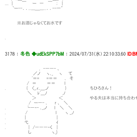
.... | ￣ ー 一 ￣ ; |
`ー--．．...,,,,____,,,,...．．--一"
※お酒じゃなくてお水です
.
3178
：
冬色 ◆udEkSPP7bM
：
2024/07/31(水) 22:10:33.60
ID:B
, -――- 、
／ノ ヽ､_ ヽ て
'＝= =＝＝ ､ そ
/ ＝ ＝＝ l
. { 〈_,ｨ､＿,ノ } ちひろさん！
＼ ﾚ'＿ﾉ ,ﾉ
＞ ＜ やる夫は本当に持ち合わせは無
/ ー―- ､ r 、 ＼
. └―‐- ､_,ノ l ＼ ＼
. / l ヽ _,ﾉ
. | |
. 弋 ｲ
. | /―――‐く |
し ヽ_}