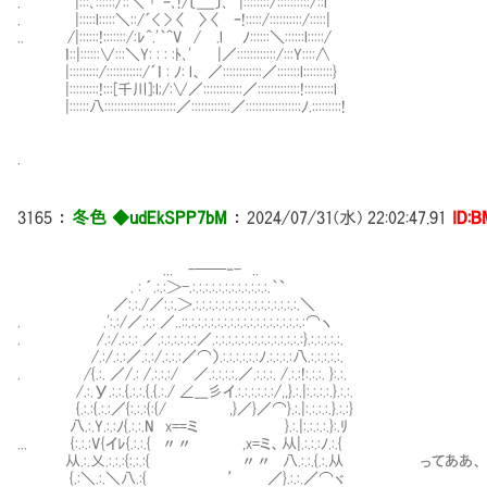
. |:::､::::::/::＼ ｢｀ｰ､!/〔____〕､ |::::::::/::::::::::/::i
. |:::::l:::::＼::/´< > 〈 〉 〈 ｰ!:::::/::::::::::/:::::|
.. /|::::::!:::::::/:ﾚ^.'｀^V / .l ﾉ::::::＼::::::l:::::/
ｌ::|::::::∨:::＼Y: : : :ﾄ､' |／::::::::::::/:::Y::::∧
|:::::::::/:::::::::::/´ｌ : ﾉ: l、 ／::::::::::::／:::::::l:::::::::}
|:::::::::!:::[千川]:l;/:∨／::::::::::::／:::::::::::::!:::::::::l
|::::::八::::::::::::::::::::::／::::::::::::／:::::::::::::::::ﾉ.:::::::::!
.
3165
：
冬色 ◆udEkSPP7bM
：
2024/07/31(水) 22:02:47.91
ID:B
... -──‐- ..
. : ´.:.:＞-.:.:.:.:.:.:.:.:.:.:.:.:.｀`
／:.:./／:.:.＞.:.:.:.:.:.:.:.:.:.:.:.:.:.:.:.:.＼
. .':.:/／.:.: ／..::.:.:.:.:.:.:.:.:.:.:.:.:.:.:.:.:.:.:⌒ヽ
. /.:/.:.:.: ／.:.:.:.:.:.:／.:.:.:.:.:.:.:.:.:.:.:.:.:.:}.:.:.:.:.:.
/.:/.:.:／.:.:/.:.:.:／⌒）.:.:.:.:.:.:ﾉ.:.:.:.:八.:.:.:.:.:.
. /{.:. ／/.: /.:.:.:/ ／.:.:.:.:.／.:.:.:. /.:.:!:.:.:. }:.:.
/.:.У.:.:.{.:.:.{.{.:./ ∠___彡イ.:.:.:.:.:.:/,,}.:.|:.:.:.:.}.:.:.
{.:.:{.:.:／{:.:.:{:{/ ,}／}／⌒}.:.|:.:.:.:.}.:.:}
八.:.Y.:.:ﾉ{.:.:.N x==ミ }.:.|:.:.:.:.}:.ﾘ
... {:.:.:V{イﾚ{.:.:.{ 〃〃 ,x=ミ、从|.:.:.:ﾉ.:.{
从.:.乂.:.:.:{:.:.:{ 〃〃 八.:.:.{.:.从 ってああ、
{.:＼.:.＼八.:{ ’ ／}.:.:.／⌒ヾ