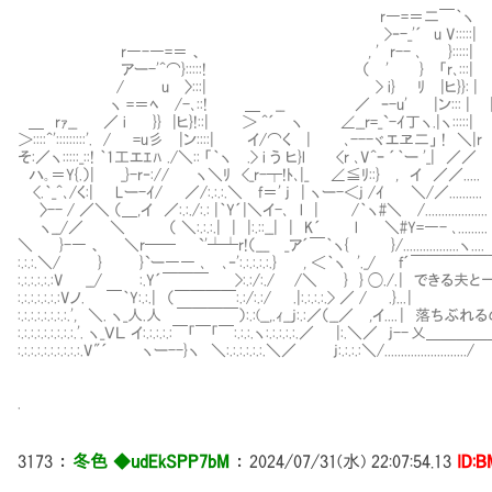
r―=＝二￣｀ヽ
>‐-_'´ u V:::::|
r―-―=＝ 、 , ' r-- ､ }:::::|
アー-'^⌒}:::::! （ ' } 「r､:::| f´
/ u 〉:::| > i} ﾘ |ヒ}}: |
ヽ =＝ﾍ /-､::! ＿ __ ／ ｰ
＿ rｧ__ ／ i }} |ヒ}!::| ＞ ^´ ヽ ∠__r=_`-ｲ丁ヽ.|ヽ::
＞::::^':::::::::'. / =u彡 |ン::::| イ/⌒く | ､---ヾエ
そ:／ヽ:::::_::! ｀1工エｴﾊ ./＼:: 「｀ヽ .> i う ヒ}l <r ､V^ｰ ´｀ー '_| ／／
ハ｡＝Y{.）| _}-r‐:// ヽ＼ﾘ <_r-┬!ﾄ､|_ ∠≦ﾘ::} , イ ／／.....
<.｀_^､/く:| Lー-ｲ/ ／/:.:.:.＼ f＝' j | ヽー-＜j /ｲ ＼/／..........
〉-- / ／＼ （＿,イ ／:.:./:.: |｀Y´|＼イ-､ l | /｀ヽ#＼ /...................
ヽ__/／ ＼ （ ＼:.:.:.| | |:.::__| | K´ l ＼#Y=―- ､.........
＼ }-― 、 ＼r── `'┴┴r!（___ _ア´￣｀ヽ{ }/.................ヽ....
:.:.:.＼/ } }`ー―― ､ ､‐':.:.:.:.:.} , ＜｀ヽ '._/ f
:.:.:.:.:.:V __/ :.Y´￣￣￣ >:.:/:./ /＼ } } ◯./. | 
:.:.:.:.:.:.:Vノ. ￣｀Y:.:.| （￣￣￣￣:.:/:.:/ .|:.:
:.:.:.:.:.:.:.:.', ＼. ヽ_人.人 ￣￣￣￣）:.:(__,.ｨ__j:.:／（__／ ,イ
:.:.:.:.:.:.:.:.:.'. ヽ_ＶＬ イ:.:.:.:.:￣「￣「￣:.:.:.ヽ:.:.:.:.:.／ |:.
:.:.:.:.:.:.:.:.:.:.V"´ ヽー--}ヽ ＼:.:.:.:.:.:.＼／ j:.:.:.:＼/........................./
.
3173
：
冬色 ◆udEkSPP7bM
：
2024/07/31(水) 22:07:54.13
ID:B