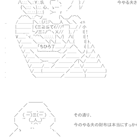
八:.:.:.＼.:.Ｙ.:.圦 {￣ ｀ヽ / }: / 今やる夫
｛＼:.:.: ヽ}.:.:. 心、 ゝ-- ′ ／ }/
＼.:.:..:.:.}.:.:.:} ＞- r ´
／⌒＼.:.:⌒ソ＿ {＼___／⌒＼
.. /................|＼.:.:}ﾉﾆ)＼_＿人 ＼..＼ ィﾊ
|................ | 《三≧≦てｲ///「￣}....../ / 小
|.......,,..... └ノ三ﾆﾉ⌒ヽ乂// }.. / ' l| !
. V........｀ヾ..＾⌒＼.:.:.:.:.:. }＼/} 八{ l| !
∨........... ＼.........＼{＼{..... ＼∧...{ l| ﾄ､
. ∨................「ちひろ丁........./....／＼ i| |..∧
. ∨.....＼ └‐─‐‐┴‐＜..／.......... ＼,ﾉ ｊ....∧
∨........＼....................... ／............... ／ヽ/..... ∧
. ∨...........＞ｰ-....__／............... ／|＼/............∧
∨.........../...... ／............... ／......∨..................∧
. ∨........{........................ ／..............∨....................}
. ＼..........................／......................}....................ﾉ
＿＿＿_
／ ＼
／ ＿, 、＿ ＼
／ （ ―）三（― ） .＼ その通り、
| '" （__人__）"' |
＼ ` ⌒ ´ ／ 今のやる夫の財布は本当にすっから
／ゝ "` ｀ヽ.
／ ＼