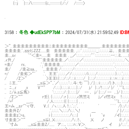
{:::j |::::八:::::::::::::::{i;;,::::::::::::{:/::/ /::::::::〉
.
3158
：
冬色 ◆udEkSPP7bM
：
2024/07/31(水) 21:59:52.49
ID:B
＞”. 圭圭圭圭圭圭圭圭圭ﾆ圭圭圭圭圭圭圭圭圭＿＿＿..圭圭圭圭圭圭
圭圭圭圭.ﾞ､zzz匕ZZZ......圭Ⅷ圭圭圭圭圭. ,.:.:´.:.:.:.:.:.:.:.:__:.:.:.
圭...,sｨ ｀“＜圭=......圭Ⅷ圭圭圭 . __／:.:.:.:.,.:.:.:.:"´:.:.:.:.:.:.:.:.
,ｨ升_/ ｀“ﾟﾞ圭圭圭圭圭..／:.:.:.:.:.:.:／:.:.:.:.:.:.:.:.:.:.:.:.:.:.:.:.:.:.
=圭/ rx､ .ﾟ,ﾞ圭圭圭圭,.,.:.:.:.:.:.:.:／:.:.:.:.:.:.:.:.:.:.:.:.:.:.:.:.:.:.:.:.
圭/ ./圭≧sa､_ ﾟ,..圭圭圭 /:.:.:.:.:.:.:/::.:.:.:.:.:.:.:..:.:.:.:.:.:.:.:.:.::.:.:.:.:
=/ /圭劣＞”´ .ﾟ, 王王ﾞ,:.:.:.:.／/:.:.:.:.:.:.:.::/i:.:.:.:./:.:.:.:.:.:.:.:.:.:.:}:
/ /Z＞” 〉王王l.{:.:.:/:.:/:.:.:i:.:.:.:.:/ |:.:.:/:.:.:.:.:.:.:.:.:i:.::ﾊ:.:
.. ﾆ王..¨´ __,s≦＞”..ﾞ／:.:.:.:.:.:':.:.斗:.七 ￣|:./.|:.:.:i:.:.:.:.:/|:.ト､:.:
.. ﾆ..,ｨ _x V'“” /:.:.:.}:.:.:.:.i:.:.:.:.|:.:/ j/ |:.:/!:.:.:.:/ }/ '
.. ﾆ/ﾑ,s≦馬> ':.:..:.:.:.:/:.:|:.:.:.:.|/ -- ､ j/ |:.:.:/ -- ､.}/ |:.
. /Z＞'“” r壬}. {:.:.:.:.:./:.r |:.:.:.:.:,ｨ笊竺ミ ｊ／ｨf竺ミx !:.:.:
/=「 ___,,,, Ⅷ/.人:.:.:.:.::.:{{ |:.:.:.:.:| , , , ｀''ﾐ、:.:.
王=ム _,,sｧ⌒ヾ守､ V..( /ヽ:.:.:.人 !:.:.',:.:', ' ' ' ' /}:.:
圭圭升Z/ ,ﾞ,:.:.:.:.＼:.:.:∧:.:.＼! ＿ / |:/.:.:
圭圭圭z＞s､ i {:.:.:.:.:.:.:.:.:.:.∧:.:.{ i ｀v /イ|:.:.
寸圭圭＞'~” ._,,,,,s≦l..乂:.:.:.:.:.:.:.:.:.∧:.:!:､ 乂 ノ i!:./:.:/.
ﾞ寸ム .,,,s≦圭圭Z/...... ア:.:.、:.:.:.:ﾊ:.:V＞. イ j/:.:.:'..ﾞN