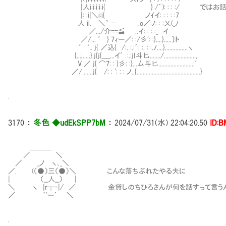
|人i:i:i:i:i{ } /´): : : :/ ではお話を
|: :i|＼i:i{ ノｲイ: : : : :7
人 il. ＼` － ｡o／:ﾉ: : :乂(_ﾉ
／.../介==≦ ..イ: : : :_ イ
／/... ′ } 7ｨー／: :/彡': :}....}.....〕ト
′‘，j{ ／込{ /:. :.:´: :. : :.ﾉ....}...............ヽ
{...;.....}.j{j{____...イ′:.:jI斗匕......./.....................,
V.／ j{ ⌒7: : }彡: :}...厶斗匕........................′
／/.......j{ /: : ': : : ノ..{..........................................}
.
3170
：
冬色 ◆udEkSPP7bM
：
2024/07/31(水) 22:04:20.50
ID:B
＿＿＿
／ ＼
／ _ノ ヽ､_＼
／. (（●）三（●）＼ こんな落ちぶれたやる夫に
| （__人__） |
＼ ヽ |r┬-|/ ／ 金貸しのちひろさんが何を話すって言う
／ ｀'ー´ ＼
.