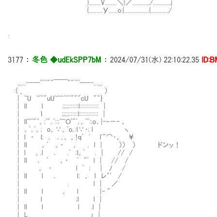
}........V........＼}／............/............ｊ
{.........У......o.{.................{............/
.
3177
：
冬色 ◆udEkSPP7bM
：
2024/07/31(水) 22:10:22.35
ID:B
,,,...--─'''''""￣￣""''''─--...,,,
:{ _ ）
| ~U ~'''"uU~~~`'''"""cU "`｝
| ll l ;;;;;::::::l::::::::::::: |
| ｌ ;;;;;::::::l::::::::::
| ll~''"''。;'"｡ﾟ::;~~Ｏ'"ﾟ｡。''':;o．|-‐－- 、
| 。ﾟ｡ﾟ。; o。∵。ﾟo｡:l∵・; l ヽ
| l ・ l; ｡ ．｡。 。!ｑﾟ ' l'"⌒・、 ￥
| ll 。ﾟ 。・ 。 . l | ）） ） ドンッ！
| l 。.l ． .ﾟ :l。ﾟ . | // /
| ll ． ﾟ 。・ ﾟ "' l | // /
| 。 ・ l ﾟ ; | ﾉ /
| ll l ． l; 。 l レ"' /
| . l | ／
| ll l 。 l |- "
| l ;l l |
| ll l l .l |
| L＿ ＿」 |