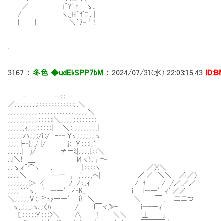
／ ｉ＾Yﾞ r─ ゝ、
/ , ヽ._Ｈﾞ ｆﾞﾆ、|
{ { ＼｀7ｰ┘!
.
3167
：
冬色 ◆udEkSPP7bM
：
2024/07/31(水) 22:03:15.43
ID:B
-――――--:.:.
／.:.:.:.:.:.:.:.:.:.:.:.:.:.:.:.:.:.:.:.:.:.＼
.:.:.:.:.:.:.:.:.:.:.:.:.:.:.:.:.:.:.:.:.:.:.:.:.:.:.:＼
.:.:.:.:.:.:.:.:.:.:.:.:.:.:.:i＼.:.:.:.:.:.:.:.:.:.:.:.:
.:.:.:.:.:,ｨ.:.:.:.:.:.:.:.:| ＼.:.:.:.:.:.:.:.:.:.|
.:.:.:.:.:ハ.:.:.:/i.:/ -‐‐ Ｙヽ.:.:.:.:.:.:ゝ
.:.:.:.├‐}.:./ |/ j: Ｙ.:.:.:i.:':
.:.:.:.:.| j/ ≠＝ﾐ|.:.:.:.|.:.:＼
.:.l＼! ＿ Иヾ!:.┌=‐
.:.:ゝ,ｨ"⌒ヽ 、 |.:.:.:.:ヽ ／）(＼ 
.:.:.:.:＼ --一￢ ,'.:.:.:,ヘ| ／ ／ ＼＼ ／l／）
.:.:.:.:.:.:.:＞ 〈 ﾉ /.:.,ｲ / f / /／.
.:.:.:.:```ゝ､ ｀ ー一' ,ｲ‐K_ i iー一' ィ' ／／
＼.:.:.:.:.:V.:.:≧ｭｧ―一' i} ＼ ＼ ￣..＿'二二つ
ゝ､_:.:_.:ゝ､.:〈ﾊ / l￣ヾ≫-＿＿ iー-一ｨ'
〔.:.:.:.:.:Ｙ.:.:.:〉＼ ∧ ! ＼＼ ⊥＿＿｣