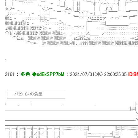
| | ￣⌒＾^''㍉｡_￣ - _| | | |:| ￣¨:|⌒|宀宀冖冖| |~¨¨￣￣ |
乂ノ- _ |＜＞- _ ￣≧s｡| |:| ｜ ｜ .i⌒i | | ＿＿ ⊥-匕] _
.,_: : : : : : ⌒￢=- _|:::|:::::| ￣＾^'=- _￣⌒＾^'=-⊥ ⊥-┘￣￣¨¨¨¨￣ _
欟ﾆ=‐ _: : : : : : : :|:::|::_｣─- _ ￣⌒＾^77ﾆﾆﾆﾆア￢宀冖^＾￣ ｢￣ |
欟欟灘灘灘ﾆ=‐ ｀¨´: : : : : : ≧s｡.,_ |￣¨¨¨´:::::|＿＿＿＿＿｣-─…ﾍ ﾉ
ミ欟欟灘灘灘淵淵淵≧=‐ _: : : : : : : : ￣⌒^ | : : :::|;:;:;:;:;:;:: : : : : : : : :
⌒〕iトﾐ欟欟灘灘淵淵洲洲洲洲ﾆ=- _: : : : _:_ :乂＿＿ ノ: : : : : : : : : : : 
⌒≧s｡.,_洲洲洲洲洲洲洲洲洲㌻_｡s≦i:i:≧s｡.,_:_:_:_:_:_:_:_:_:_:_:_
⌒ﾆ=‐ _洲洲洲洲洲洲ﾙ州ﾘilili:i:i:i:洲洲洲洲洲洲淵灘灘灘
.
3161
：
冬色 ◆udEkSPP7bM
：
2024/07/31(水) 22:00:25.35
ID:B
┏━━━━━━━━━━━━━
┃ バビロンの食堂
┗━━━━━━━━━────
: . ; . . |;;;
＿＿＿＿＿＿＿＿＿＿＿＿＿＿＿＿＿＿＿＿＿＿＿＿＿＿＿＿＿|;;;;|
＿＿＿＿＿＿＿＿＿＿＿＿＿＿＿＿＿＿＿＿＿＿＿＿＿＿＿＿
＿＿＿＿＿＿＿＿＿＿＿＿＿＿＿＿＿＿＿＿＿＿＿＿＿＿＿＿＿＿＿
―ｉｉ―ｉ|ｉ―ｉｉ―ｉ|―ｉｉ―ｉ|ｉ―ｉｉ―ｉ|;;;;;;;;;;;;;;: :: :::;;;;;;| ||;;;;|;;;;;;;;;;;;;;;:::::
|| ||| || ||／||／||| || ||:: ::|ー―――― ‐||;;;;|