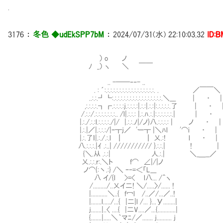
.
3176
：
冬色 ◆udEkSPP7bM
：
2024/07/31(水) 22:10:03.32
ID:B
） o ノ
ﾉ _） ヽ ＼ ￣￣
.. -──‐‐- ..
. : ´:.:.:.:.:.:.:.:.:.:.:.:.:.:.:.:.:. . ／￣￣＼
..:.:.┛┗:.:.:.:.:.:.:.:.:.:.:.:.:.:.:.:.:.＼___ | ・ |
,:.:.:.:.┓┏.:.:.:.:ｊ.:.:.:.:|.:.:|.:.:|:.:.:.:.:.了 | ・ 
/.:.:/.:.:.:.:.:.:.:.. /l|.:.:.: |.:.ﾊ.:.|:.:.:.:.:.:.| | ・ 
|.:./.:.:l.:.:.:.:./|/ |.:.:.ﾉ|/ノ}八.:.:.:.: | ノ ・ |
|.:.|／|.:.:.:/|ｰ┰ｊ／ 'ー┰ |＼ﾊl '⌒i ・ |
|.:.了ｌ|.:./.:.l ┃ ┃ 乂.:! l ・ |
八.:.:.:.|ｲ .:..| /////////// }.:.:.| ! | ､__
{＼.从 .:.:| 人.:.| ＼_＿__／ ） やる
乂.:.:.r:.＼ト f⌒
ノ⌒{:丶.:} /＼ ｰ‐=＜「L___ 
八 イ/{l >=< l八... /＾ヽ ⌒Y⌒Y⌒Y⌒
/........./..乂イ二! ＼/.....〉/...... !
|...........＼..{ f冖l /..／/...／..!
|.......l...../...{ |二|l /... }...У........|
ｊ.......|..〈 ....{ |二V....／...{............|
{.......|.....＼｀マﾆ/／....... ｊ.......... ｊ