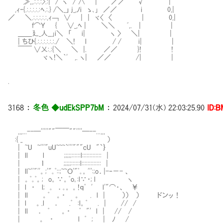
≫,,.:.:.:>.:| /＾ヽ / ∧ | ／／ √￣￣￣ |
,ｨ‐{.:.:.:.:.:ﾍ.:.} /＼_」 j_,ﾉi ゝ､｣ ／／ i 0,|
／ ＼.:.:.:.:.:,ｨ￢ ∨ | | ヾ〈 〈 | 0,|
f⌒Ｙ { ∨_,ﾍ | ＼＼ ﾞ,. | |
＿＿廴_人__｣i＼ 「 i| ヽ 〉 ＼| |
| ちひ{.:.:.:.:.:.:./ ＼! l / / i| |
￣￣ ∨乂:.:{＼ ＼ |. ／／ }! !
ヾヽ!＼｀' ,. ヽ| ／／ /| |
.
3168
：
冬色 ◆udEkSPP7bM
：
2024/07/31(水) 22:03:25.90
ID:B
,,,...--─'''''""￣￣""''''─--...,,,
:{ _ ）
| ~U ~'''"uU~~~`'''"""cU "`｝
| ll l ;;;;;::::::l::::::::::::: |
| ｌ ;;;;;::::::l::::::::::::: |
| ll~''"''。;'"｡ﾟ::;~~Ｏ'"ﾟ｡。''':;o．|-‐－- 、
| 。ﾟ｡ﾟ。; o。∵。ﾟo｡:l∵・; l ヽ
| l ・ l; ｡ ．｡。 。!ｑﾟ ' l'"⌒・、 ￥
| ll 。ﾟ 。・ 。 . l | ）） ） ドンッ！
| l 。.l ． .ﾟ :l。ﾟ . | // /
| ll ． ﾟ 。・ ﾟ "' l | // /
| 。 ・ l ﾟ ; | ﾉ /