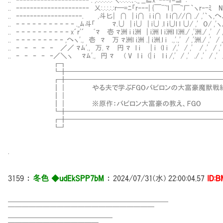
.. ‐‐‐‐‐‐‐‐‐‐‐‐‐‐‐‐‐‐‐‐‐ . ,:.:.:.:.:.:＼:.:.:.:.､:._ __≧x-‐‐‐r=≦
.. ‐‐‐‐‐‐‐‐‐‐‐‐‐‐‐‐‐‐‐‐‐ 乂:.:.:.:.:r─=ﾆ「r‐‐‐| {￣¨~l |￣~厂｀ヽr‐-ﾐ 
.. ‐‐‐‐‐‐‐‐‐‐‐‐‐‐‐‐‐‐‐. ,斗匕| ∩ | i∩ i i∩ l i∩//∩ ./ ,'｀ヽ,へ
.. ‐ ‐ ‐ ‐ ‐ ‐ ‐ ‐ ‐ ‐ ‐ ._ﾑ斗「 ﾏ.∪ | i∪ | i∪ .l ｉ∪l l ∪/ ,' ０/ ,'ヽ/＼
.. ‐ ‐ ‐ ‐ ‐ ‐ ‐ ‐ ‐ ‐ x´r'´ ﾞﾏ 壱 ﾏ洲 i i洲 | i洲 l i洲l l洲./ ,'洲./ ,' / ,
.. ‐ ‐ ‐ ‐ ‐ ‐ ‐ ‐ ‐ ,へヽ'., 壱 ﾏ 万 ﾏ洲l i洲 .| i洲.l i .,'.,' / ,'洲./ ,' 
.. ‐ ‐ ‐ ‐ ‐ ／／ ﾏﾑ'., 万. ﾏ 円 ﾏ l i | i (l i /,' / ,' / ,' / 
.. ‐ ‐ ‐ ‐ ‐／＼ヽ ﾏﾑ'., 円 ﾏ ( V l ｉ (| i l i /,' / ,' ./ ,'
┏┓ 
┗╋━━━━━━━━━━━━━━━━━━━━━━━
┏╋───────────────────────
┃｜ やる夫で学ぶFGOバビロンの大富豪魔獣戦線
┃｜ 
┃｜ ※原作：バビロン大富豪の教え、F
┗╋───────────────────────
┏╋━━━━━━━━━━━━━━━━━━━━━━━
┗┛ 
.
3159
：
冬色 ◆udEkSPP7bM
：
2024/07/31(水) 22:00:04.57
ID:B
━━━━━━━━━━━━━━━━━━━━━━━
￣￣￣￣￣￣￣￣￣￣￣￣￣￣￣￣￣￣￣￣￣
━━━━━━━━━━━━━━━