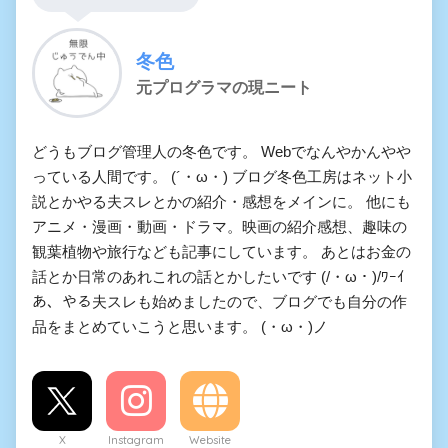
価・微あんこ】
冬色
弦巻マキのゲーム実況 でき
元プログラマの現ニート
る夫でかまいたちの夜
彼らは星となるようです
どうもブログ管理人の冬色です。 Webでなんやかんやや
っている人間です。 (´・ω・) ブログ冬色工房はネット小
説とかやる夫スレとかの紹介・感想をメインに。 他にも
やる夫エロ本棚
アニメ・漫画・動画・ドラマ。映画の紹介感想、趣味の
観葉植物や旅行なども記事にしています。 あとはお金の
なつしお ◆myjeheQZSo氏の
話とか日常のあれこれの話とかしたいです (/・ω・)/ﾜｰｲ
作品集
あ、やる夫スレも始めましたので、ブログでも自分の作
品をまとめていこうと思います。 (・ω・)ノ
７５０円くらいのエロ同人的
な迷宮
宵闇探求録
X
Instagram
Website