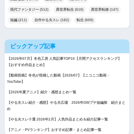
【迷宮】彼らは星となるよう
現代ファンタジー
(512)
異世界転生
(610)
異世界転移
(147)
です【先遣隊】
短編
(211)
自作やる夫スレ
(182)
転生
(609)
【R-18G】やらない夫はTS姫
武将になるようです
ピックアップ記事
【ヒロモンSLG・二次創作】
【2026年07月】冬色工房 人気記事TOP10【月間アクセスランキング】
落ちこぼれトレーナーあかり
【おすすめ作品まとめ】
の挑戦
【動画投稿】冬色が投稿した動画【2026/07】【ニコニコ動画・
YouTube】
やる夫達は未来を取り返すよ
【2026年夏アニメ】紹介・感想まとめ一覧
うです
【やる夫スレ紹介・感想】やる夫広場 2026年GWプチ短編祭 紹介まと
め
【R-18】アルキャス社長は街
【やる夫スレ十選 2026年2月】人気作品まとめ＆紹介記事一覧
を乗っ取るようです
【アニメ・PVランキング】おすすめ記事・まとめ記事一覧