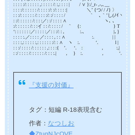
: : : : :/: : : : : : ,: : : : : /: :,: : : : | / ∨ }:/_r- ,-,､__
: : : :/: : : : : : /: : : : :/: :/: : : : :| ＼’ {つ/ / ﾉ} 〉
: : :/: : : : : : /: : : : :/: :/ : : : : / ｀ ､｀’し(ﾉｲヽ
: :/: : : : : : /: : : :／: :/ : : : : ∧ ヽ､ ､ ‘.
:/: : : : : : /: : :イ : : /: : : : : / ｀ {: } T｀¨ }
‘: : : : : : :／: : : : :／: : :/: : , :.､ |､｝ |
: : : : :.／: : : : ／: : : : , : : ∧ :. | | |
: : : :,: : : : : :,: : : : : : :/: : ∧ ヽ :. ‘. l | |
: : :/ : : : : /: : : : : : ,: : : :{ ’. ‘. : , :,|
: :/ : : : : /: : : : : : /: : : :.| , } :. , ‘. l
『支援の対価』
タグ：短編 R-18表現含む
作者：
なつしお
◆ZtuqNJcOVE