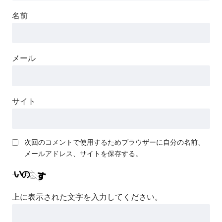
彼らは星となるようです
名前
やらない夫はTS姫武将になる
ようです
メール
落ちこぼれトレーナーあかり
の挑戦
サイト
やる夫達は未来を取り返すよ
うです
次回のコメントで使用するためブラウザーに自分の名前、
メールアドレス、サイトを保存する。
アルキャス社長は街を乗っ取
るようです
上に表示された文字を入力してください。
宵闇解明録