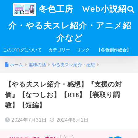
冬色工房 Web小説紹
介・やる夫スレ紹介・アニメ紹
介など
このブログについて
カテゴリー
リンク
【冬色創作総合】
ホーム
趣味の話
やる夫スレ紹介・感想
【やる夫スレ紹介・感想】『支援の対
価』【なつしお】【R18】【寝取り調
教】【短編】
2024年7月31日
2024年8月1日