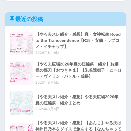
最近の投稿
【R-18・微あんこ、微安価】
ホシノ・ルリは家に帰りたい
【やる夫スレ紹介・感想】真・女神転生 Road
to the Transcendence【R18・安価・ラブコ
ようです【偶に短編】
メ・イチャラブ】
2026年8月6日
http://yaruoshelter.com/test/re
【やる夫広場2026年夏の短編祭・紹介】お嬢
ad.cgi/yaruo001/1525881147/
様の懐刀【おつきさま】【朱雀院都子・ヒーロ
ー・ヴィラン・バトル・成長】
2026年8月6日
【やる夫スレ紹介・感想】やる夫広場2026年
夏の短編祭 紹介まとめ
2026年8月6日
【やる夫スレ紹介・感想】【あんこ】やる夫は
神州日乃本をダイスで旅をする【なんちゃって