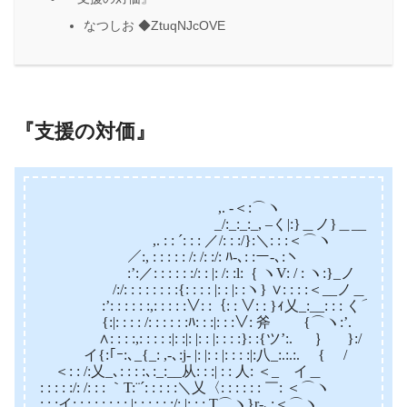
なつしお ◆ZtuqNJcOVE
『支援の対価』
,. -＜:⌒ヽ
_/:_:_:_, –く|:}＿ノ}＿__
,. : : ´: : : ／/: : :/}:＼: : :＜⌒ヽ
／:, : : : : : /: /: :/: ﾊ-､: :ー-､:ヽ
:’:／: : : : : :/: : |: /: :l:｛ ヽV: / : ヽ:}_ノ
/:/: : : : : : : :{: : : : |: : |: :ヽ} ∨: : : :＜__ノ＿
:’: : : : : :,: : : : :∨: :｛: : ∨: : }ｨ乂_:__: : : く⌒ヽ〉
{:|: : : : /: : : : : :ﾊ: : :|: : :∨: 斧 {⌒ヽ:’.
∧: : : :,: : : : :|: :|: |: : |: : : :}: :{ツ’:. ｝ }:/
イ{:｢ｰ:､_{_: ,-､:j- |: |: : |: : : :|:八_:.:.:. { /
＜: : /:乂_､: : : :､:_:__从: : :| : : 人: ＜_ イ＿
: : : : :/: /: : : ｀T:¨´: : : : :＼乂〈: : : : : : ￣: ＜⌒ヽ
: : :イ: :,: : : : : : |: : : : : :/: |: : : T⌒ヽ}r-､:＜⌒ヽ