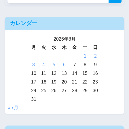
武将になるようです
【R-18G】やる夫達は未来を
カレンダー
取り返すようです【メガテン
2026年8月
× アーマードコア】
月
火
水
木
金
土
日
1
2
やる夫まとめくす
3
4
5
6
7
8
9
10
11
12
13
14
15
16
【R-18(G)】なつしお
17
18
19
20
21
22
23
◆myjeheQZSoの作品投下所
24
25
26
27
28
29
30
【R-18・安価】１５００円く
31
らいで売ってそうなエロ同人
« 7月
ゲー的なデビルサマナー