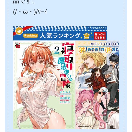
品です。
(/・ω・)/ﾜｰｲ