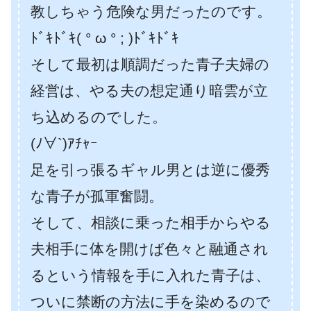
教しちゃう危険な男だったのです。
ﾄﾞｷﾄﾞｷ( ° ω ° ; )ﾄﾞｷﾄﾞｷ
そして最初は順調だった青子夫婦の
経営は、やる夫の想定通り暗雲が立
ち込めるのでした。
(ﾉ∀`)ｱﾁｬｰ
足を引っ張るギャル男とは逆に優秀
な青子が孤軍奮闘。
そして、相談に乗った相手からやる
夫相手に体を開けば色々と融通され
るという情報を手に入れた青子は、
ついに禁断の方法に手を染めるので