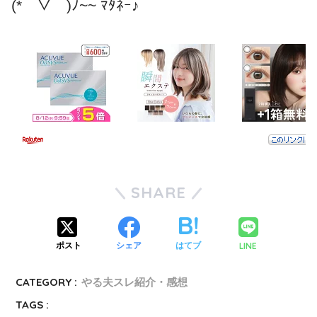
(*￣▽￣)ﾉ~~ ﾏﾀﾈｰ♪
SHARE
LINE
ポスト
シェア
はてブ
CATEGORY :
やる夫スレ紹介・感想
TAGS :