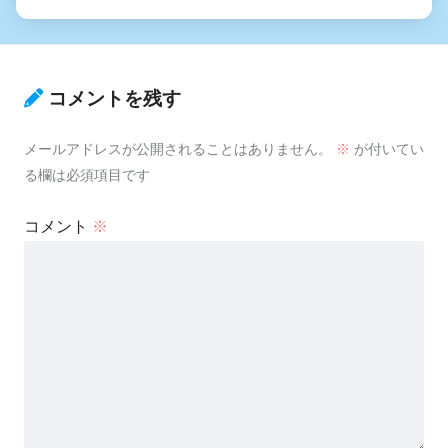
種馬として異世界召喚された
件
コメントを残す
貢ぎマゾシェアハウス〜ﾓｳﾆｹﾞ
ﾗﾚﾅｲｿﾞ〜
メールアドレスが公開されることはありません。
※
が付いてい
る欄は必須項目です
できる夫はTS悪役令嬢になる
ようです
コメント
※
水底の汚濁
やる夫は秘密結社で成り上が
るようです
日常が瓦解しても、僕らは生
きるようです