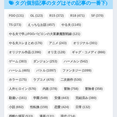
１５００円で売ってそうなエ
タグ(個別記事のタグはその記事の一番下)
ロ同人的なペルソナこと『１
FGO
(131)
GL
(123)
R15
(372)
R18
(471)
SF
(370)
５００円P～Todestrieb～』
TS
(273)
えっちなお話
(457)
やる夫
(1145)
剣と魔法と冒険もの
やる夫で学ぶFGOバビロンの大富豪魔獣戦線
(121)
やる夫スレまとめ
(176)
アニメ
(243)
オリジナル
(301)
『エロ本へ書き直されるクー
オリジナル作品
(1396)
オリ主
(128)
ギャグ・コメディ
(866)
ル系ロリ魔導書』
ゲーム
(383)
ダンジョン
(253)
ハーメルン
(542)
【貢ぎマゾシェアハウス～ﾓｳﾆ
ハーレム
(465)
バトル
(1097)
ファンタジー
(1099)
ｹﾞﾗﾚﾅｲｿﾞ～】
ホラー
(175)
ラブコメ
(470)
二次創作
(530)
水底の汚濁
人外ヒロイン
(576)
内政
(378)
冒険
(758)
冒険者
(358)
勘違い
(161)
学園
(549)
安価
(443)
完結済み
(380)
【R-18G】姫騎士ニアスと淫
小説
(692)
性転換
(159)
恋愛
(424)
日常
(132)
獄の霧に沈む王国
残酷な描写
(533)
漫画
(131)
現代
(714)