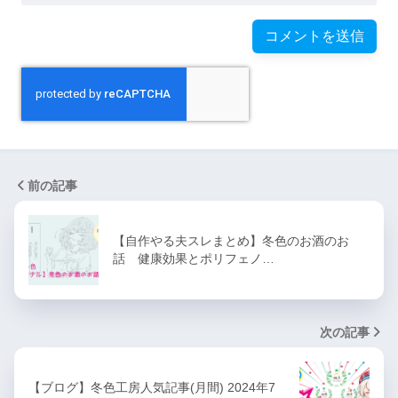
明日やる夫は馬鹿やる夫
【R-18G】姫騎士ニアスと淫
獄の霧に沈む王国
やる夫スレ自分チェック用
【R-18】できる夫はTS悪役令
前の記事
嬢になるようです
【自作やる夫スレまとめ】冬色のお酒のお
【弦巻マキのゲーム実況風】
話 健康効果とポリフェノ…
できる夫でかまいたちの夜
【R-18G】空とやる夫は０９
次の記事
課に勤務するようです【ホラ
【ブログ】冬色工房人気記事(月間) 2024年7
ー】