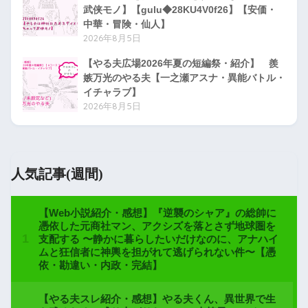
武侠モノ】【gulu◆28KU4V0f26】【安価・
中華・冒険・仙人】
2026年8月5日
【やる夫広場2026年夏の短編祭・紹介】 羨
嫉万光のやる夫【一之瀬アスナ・異能バトル・
イチャラブ】
2026年8月5日
人気記事(週間)