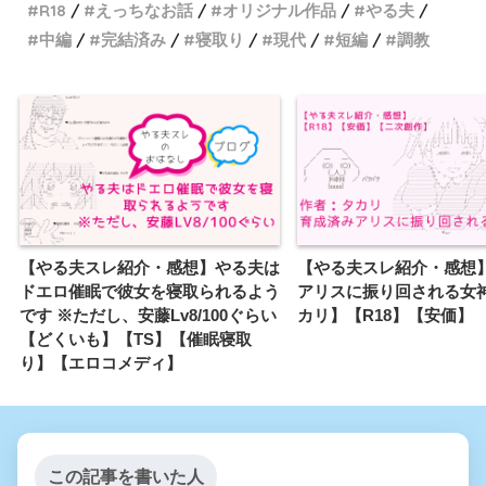
R18
えっちなお話
オリジナル作品
やる夫
中編
完結済み
寝取り
現代
短編
調教
やる夫のブックシェルフ
【やる夫スレ紹介・感想】やる夫は
【やる夫スレ紹介・感想
空とやる夫は０９課に勤務す
ドエロ催眠で彼女を寝取られるよう
アリスに振り回される女
です ※ただし、安藤Lv8/100ぐらい
カリ】【R18】【安価】
るようです
【どくいも】【TS】【催眠寝取
り】【エロコメディ】
できる夫はTS悪役令嬢になる
ようです
東京ブラッドボーン【微安
この記事を書いた人