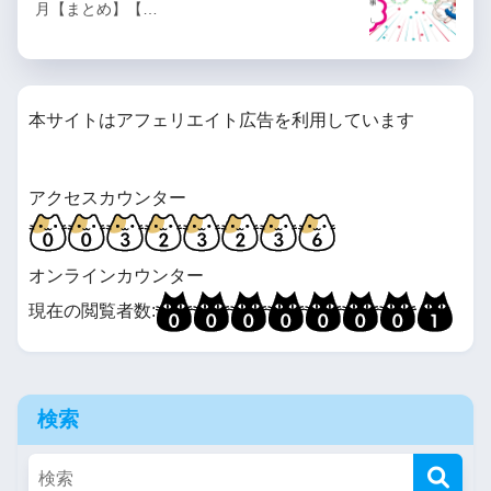
月【まとめ】【…
やる夫は秘密結社で成り上が
るようです
本サイトはアフェリエイト広告を利用しています
やる夫は秘密結社のビッグダ
ディのようです
アクセスカウンター
【R-18G】やる夫は秘密結社
のビッグダディのようです
オンラインカウンター
アフター【メガテン二次】
現在の閲覧者数:
【R-18G】日常が瓦解して
も、僕らは生きるようです
検索
【女神転生シリーズ二次】
【R-18G】やらない夫はTS姫