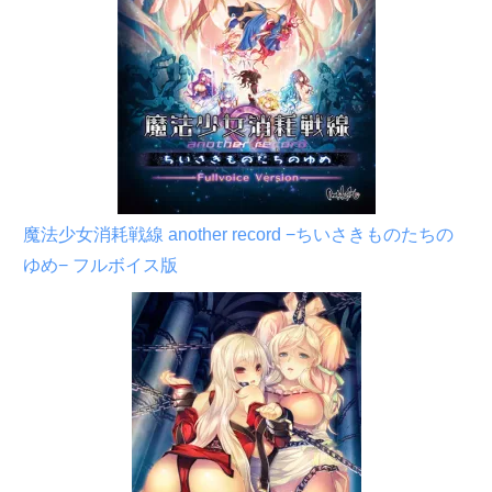
魔法少女消耗戦線 another record −ちいさきものたちの
ゆめ− フルボイス版