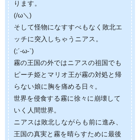
ります。
(/ω＼)
そして怪物になすすべもなく敗北エ
ッチに突入しちゃうニアス。
(;´-ω-`)
霧の王国の外ではニアスの祖国でも
ピーチ姫とマリオ王が霧の対処と帰
らない娘に胸を痛める日々。
世界を侵食する霧に徐々に崩壊して
いく人間世界。
ニアスは敗北しながらも前に進み、
王国の真実と霧を晴らすために最後