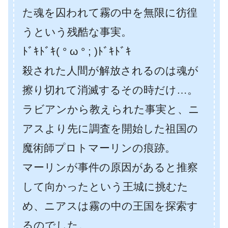
た魂を囚われて霧の中を無限に彷徨
うという残酷な事実。
ﾄﾞｷﾄﾞｷ( ° ω ° ; )ﾄﾞｷﾄﾞｷ
殺された人間が解放されるのは魂が
擦り切れて消滅するその時だけ…。
ラビアンから教えられた事実と、ニ
アスより先に調査を開始した祖国の
魔術師プロトマーリンの痕跡。
マーリンが事件の原因があると推察
して向かったという王城に挑むた
め、ニアスは霧の中の王国を探索す
るのでした。