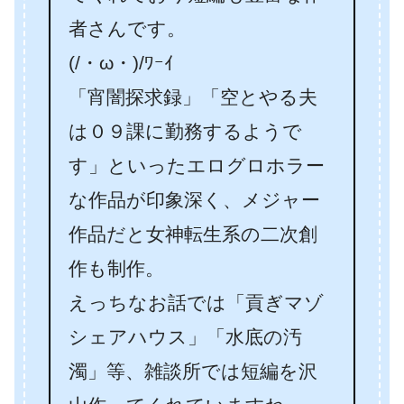
者さんです。
(/・ω・)/ﾜｰｲ
「宵闇探求録」「空とやる夫
は０９課に勤務するようで
す」といったエログロホラー
な作品が印象深く、メジャー
作品だと女神転生系の二次創
作も制作。
えっちなお話では「貢ぎマゾ
シェアハウス」「水底の汚
濁」等、雑談所では短編を沢