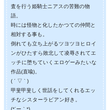
査を行う姫騎士ニアスの苦難の物
語。
時には怪物と化したかつての仲間と
相対する事も。
倒れても立ち上がるツヨツヨヒロイ
ンがひたすら敗北して凌辱されてエ
ッチに堕ちていくエロゲーみたいな
作品(直喩)。
( ´ ▽ ` )
甲斐甲斐しく世話をしてくれるエッ
チなシスターラビアン好き。
(*´ー｀*)