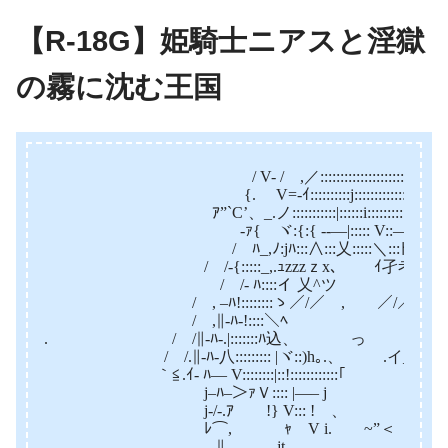
【R-18G】姫騎士ニアスと淫獄
の霧に沈む王国
/ V- / ,／::::::::::::::::::::::::::::::::
{. V=-ｲ::::::::::j:::::::::::::::::::::::V:
ｱ”`C’、_.ノ:::::::::::|::::::i:::::::::’,::::::
ゝ-ｧ{ ヾ:{:{ -‐―|::::: V::―|:::::::―
/ ﾊ_,ﾉ:jﾊ:::∧:::乂:::::＼:::ﾄ､::::ﾊ::::
/ /-{:::::_,.ｭzzzｚx､ ￣ ｲ孑考示ﾐx､:}:
/ /- ﾊ::::イ 乂^ツ 乂’^ンイ::::::i:
/ , –ﾊ!::::::::ゝ／/／ , ／/／/ﾉ::::::ﾊ:::
/ ,∥-ﾊ-!::::＼ﾍ 7／}l::::::
. / /∥-ﾊ-.|:::::::ﾊ込、 っ .ｨ(:::::::|l:::
/ /.∥-ﾊ-八::::::::: |ヾ::)h｡.、 .イ__j::::::::|l::
｀≦.ｲ- ﾊ— V::::::::|::!::::::::::::｢￣￣￣ !:::::/i::::::
j–ﾊ–＞ｧＶ:::: |—– j .|:::/::ﾊ ::
j-/-.ｱ !} V::: ! 、 ,::/’
ﾚ⌒, ｬ V i. ~”＜ _, /:/ -
∥ jt、 ゝ /:ｲ ｧ’