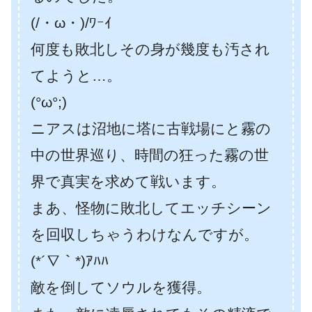
(/・ω・)/ﾜｰｲ
何度も敗北しその身が幾度も汚され
てようと…。
(°ω°;)
ニアスは沼地に塔に古戦場にと霧の
中の世界巡り、時間の狂った霧の世
界で真実を求めて戦います。
まあ、怪物に敗北してエッチシーン
を回収しちゃうわけなんですが。
(*´∇｀*)ｱﾊﾊ
敵を倒してソウルを獲得。