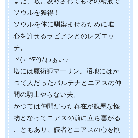
また、敵に凌辱されてもその精液で
ソウルを獲得！
ソウルを体に馴染ませるために唯一
心を許せるラビアンとのレズエッ
チ。
ヾ(〃^∇^)ﾉわぁい♪
塔には魔術師マーリン。沼地にはか
つて人だったパルテナとニアスの仲
間の騎士やらない夫。
かつては仲間だった存在が醜悪な怪
物となってニアスの前に立ち塞がる
こともあり、読者とニアスの心を削