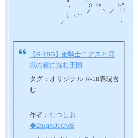
, :} ヾv ＞””` 、 ´
, _ノ ＼_／ `_｢j_´ヽ
i、丶`｀ |_! ゝ
／ / 
【R-18G】姫騎士ニアスと淫
獄の霧に沈む王国
タグ：
オリジナル
R-18表現含
む
作者：
なつしお
◆ZtuqNJcOVE