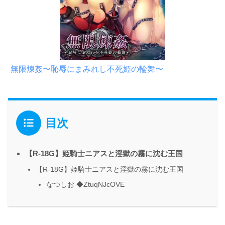
無限煉姦〜恥辱にまみれし不死姫の輪舞〜
目次
【R-18G】姫騎士ニアスと淫獄の霧に沈む王国
【R-18G】姫騎士ニアスと淫獄の霧に沈む王国
なつしお ◆ZtuqNJcOVE