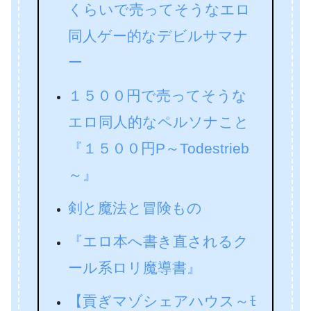
くらいで売ってそうなエロ
同人ゲー的なデビルサマナ
ー
１５００円で売ってそうな
エロ同人的なペルソナこと
『１５００円P～Todestrieb
～』
剣と魔法と冒険もの
『エロ本へ書き直されるク
ール系ロリ魔導書』
【貢ぎマゾシェアハウス～ﾓ