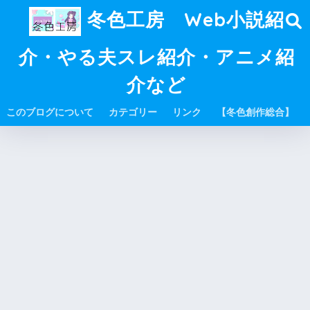
冬色工房 Web小説紹
介・やる夫スレ紹介・アニメ紹
介など
このブログについて
カテゴリー
リンク
【冬色創作総合】