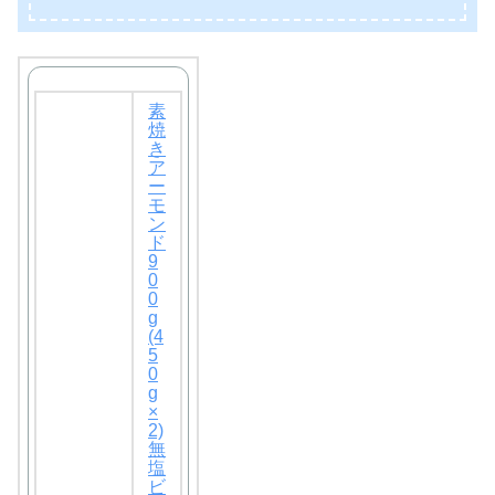
素
焼
き
ア
ー
モ
ン
ド
9
0
0
g
(4
5
0
g
×
2)
無
塩
ビ