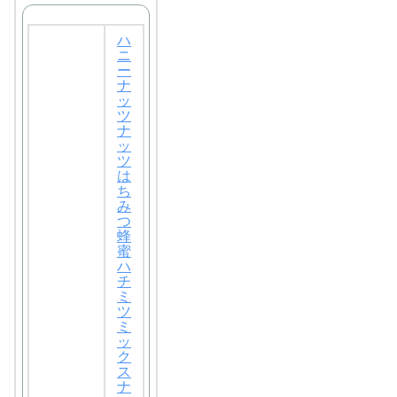
ハ
ニ
ー
ナ
ッ
ツ
ナ
ッ
ツ
は
ち
み
つ
蜂
蜜
ハ
チ
ミ
ツ
ミ
ッ
ク
ス
ナ