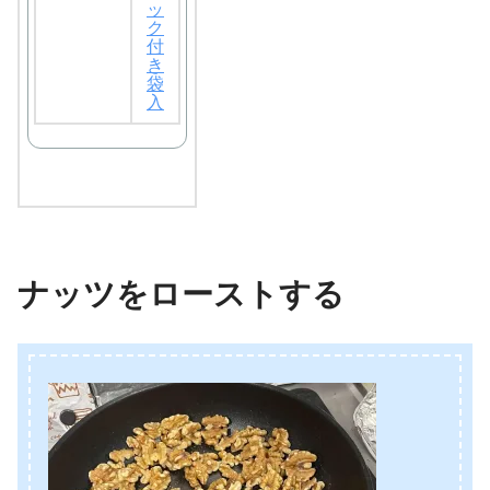
ッ
ク
付
き
袋
入
ナッツをローストする