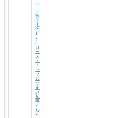
ュ
ー
ト
種
使
用
約
1
k
g
ロ
ー
ス
ト
ナ
ッ
ツ
お
つ
ま
み
食
事
や
お
や