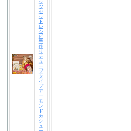
ッ
ツ
セ
ッ
ト
レ
シ
ピ
手
作
り
チ
ュ
ー
ブ
タ
イ
プ
ア
ー
モ
ン
ド
カ
シ
ュ
ー