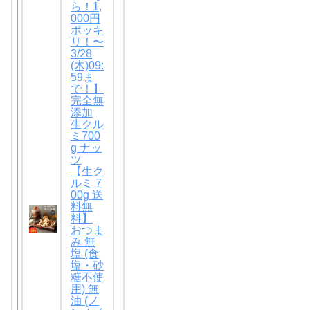
ら！1,
000円
ポッキ
リ！〜
3/28
(木)09:
59ま
で！】
完全無
添加
生クル
ミ700
g ナッ
ツ
【生ク
ルミ 7
00g 送
料無
料】
おつま
み 無
塩 (食
塩・砂
糖不使
用) 無
油 (ノ