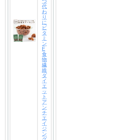
つ
代
わ
り
に
ビ
タ
ミ
ン
E
食
物
繊
維
ダ
イ
エ
ッ
ト
ア
ン
チ
エ
イ
ジ
ン
グ