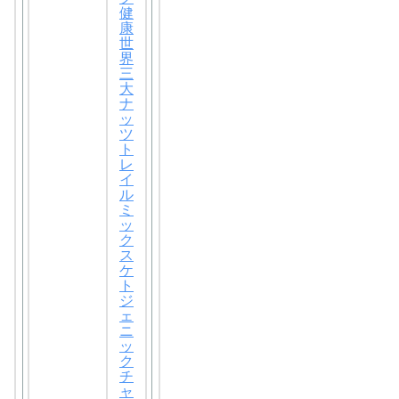
健
康
世
界
三
大
ナ
ッ
ツ
ト
レ
イ
ル
ミ
ッ
ク
ス
ケ
ト
ジ
ェ
ニ
ッ
ク
チ
ャ