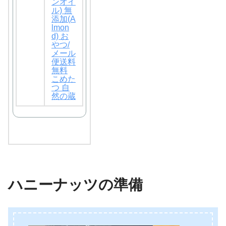
ンオイ
ル) 無
添加(A
lmon
d) お
やつ/
メール
便送料
無料
こめた
つ 自
然の蔵
ハニーナッツの準備