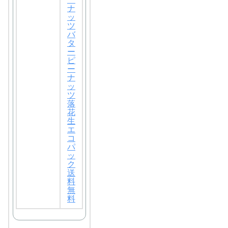
ナ
ッ
ツ
バ
タ
ー
ピ
ー
ナ
ッ
ツ
落
花
生
エ
コ
パ
ッ
ク
送
料
無
料