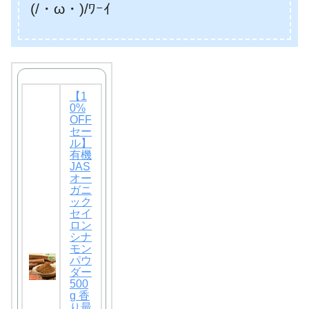
(/・ω・)/ﾜｰｲ
【1
0%
OFF
セー
ル】
有機
JAS
オー
ガニ
ック
セイ
ロン
シナ
モン
パウ
ダー
500
g 香
り最