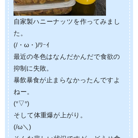
自家製ハニーナッツを作ってみまし
た。
(/・ω・)/ﾜｰｲ
最近の冬色はなんだかんだで食欲の
抑制に失敗。
暴飲暴食が止まらなかったんですよ
ねー。
(°▽°)
そして体重爆が上がり。
(/ω＼)