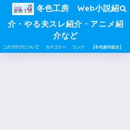
冬色工房 Web小説紹
介・やる夫スレ紹介・アニメ紹
介など
このブログについて
カテゴリー
リンク
【冬色創作総合】