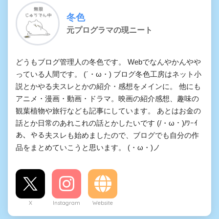
冬色
元プログラマの現ニート
どうもブログ管理人の冬色です。 Webでなんやかんやや
っている人間です。 (´・ω・) ブログ冬色工房はネット小
説とかやる夫スレとかの紹介・感想をメインに。 他にも
アニメ・漫画・動画・ドラマ。映画の紹介感想、趣味の
観葉植物や旅行なども記事にしています。 あとはお金の
話とか日常のあれこれの話とかしたいです (/・ω・)/ﾜｰｲ
あ、やる夫スレも始めましたので、ブログでも自分の作
品をまとめていこうと思います。 (・ω・)ノ
X
Instagram
Website