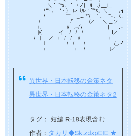
＼｀`”*s。｀〈ノ| /i ,} __i＿ ソ / 
/ “‘- ､ ‘・} レ’ iル｀`”*s。＼ ,イ / 
/ i￣´ _,.｡ *”/ ｀､ “‘- ､〈､ i/
/ i /´ /／ ＼ ＿ソ ＼､
i , i/ ,-‐/´/ | , -‘” 
|/{ ,イ / / / i／
/ | ／ i / / i/ i _､‐”゛
i i / / / /_､‐
i i i / レ’ , -
異世界・日本転移の金策ネタ
異世界・日本転移の金策ネタ2
タグ： 短編 R-18表現含む
作者：
タカリ◆Sk.zdxpEIE ★