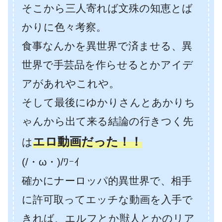
そこから三人寄れば文殊の知恵とば
かりに色々考察。
食事なんかを異世界で済ませる、異
世界で手芸品を作らせるとかアイデ
アがあれやこれや。
そして最後にゆかりさんとあかりち
ゃんから出て来る結論の行きつく先
エロ動画だった！！
は
(/・ω・)/ﾜｰｲ
確かにナーロッパ的異世界で、相手
に許可取ってエッチな動画を入手で
きれば、エルフとか獣人とかのリア