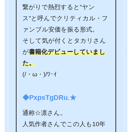
繋がりで熱烈すると”ヤン
ス”と呼んでクリティカル・フ
ァンブル安価を振る形式。
そして気が付くとタカリさん
が
書籍化デビューしていまし
た。
(/・ω・)/ﾜｰｲ
◆PxpsTgDRu.★
通称☆凛さん。
人気作者さんでこの人も10年