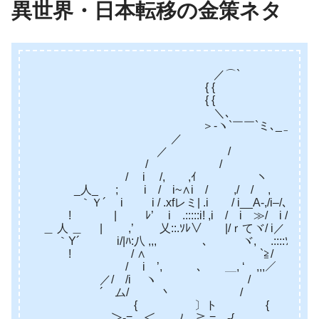
異世界・日本転移の金策ネタ
／⌒`
{ {
{ {
＼､
＞-ヽ`￣￣`ミ､_＿
／ `､ ￣ ヽ
／ / 
/ /
/ i /, ,ｲ 
_人_ ; i / i~∧i / ,/ 
｀Ｙ´ i i / .xfレミ| .i / i__A‐,
! | ﾚ’ i .:::::i! ,i / i ≫/
＿ 人 ＿ | ,’ 乂::.ｿﾚ∨ |/ｒてヾ/
｀Y´ i/|ﾊ:八 ,,, ､ ヾ, .::
! / ∧ `≧/
/ i ’, ､ ＿, ‘ ,,,
／/ /i ヽ /
´ ム/ 丶 / 
{ 〕ト { i i 
＞‐= ＜ ﾉ ≧ = ‐{ i ,ｲ