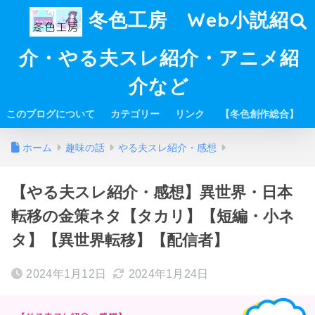
冬色工房 Web小説紹
介・やる夫スレ紹介・アニメ紹
介など
このブログについて
カテゴリー
リンク
【冬色創作総合】
ホーム
趣味の話
やる夫スレ紹介・感想
【やる夫スレ紹介・感想】異世界・日本
転移の金策ネタ【タカリ】【短編・小ネ
タ】【異世界転移】【配信者】
2024年1月12日
2024年1月24日