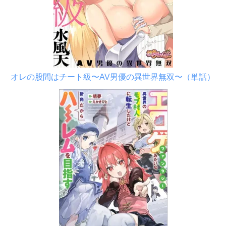
オレの股間はチート級〜AV男優の異世界無双〜（単話）