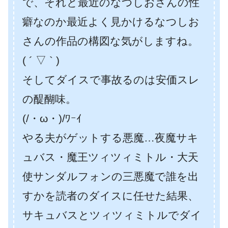
で、それと最近のなつしおさんの性
癖なのか最近よく見かけるなつしお
さんの作品の構図な気がしますね。
( ´ ▽ ` )
そしてダイスで事故るのは安価スレ
の醍醐味。
(/・ω・)/ﾜｰｲ
やる夫がゲットする悪魔…夜魔サキ
ュバス・魔王ツィツィミトル・大天
使サンダルフォンの三悪魔で誰を出
すかを読者のダイスに任せた結果、
サキュバスとツィツィミトルでダイ