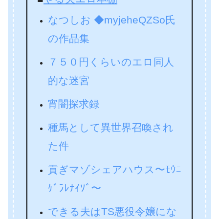
なつしお ◆myjeheQZSo氏
の作品集
７５０円くらいのエロ同人
的な迷宮
宵闇探求録
種馬として異世界召喚され
た件
貢ぎマゾシェアハウス〜ﾓｳﾆ
ｹﾞﾗﾚﾅｲｿﾞ〜
できる夫はTS悪役令嬢にな