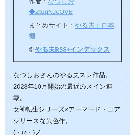
作者：
なつしお
◆ZtuqNJcOVE
まとめサイト：
やる夫エロ本
棚
©
やる夫RSS+インデックス
なつしおさんのやる夫スレ作品。
2023年10月開始の最近のメイン連
載。
女神転生シリーズ×アーマード・コア
シリーズな異色作。
(・ω・)ノ