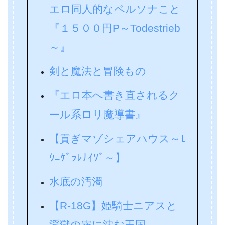
エロ同人的なペルソナこと
『１５００円P～Todestrieb
～』
剣と魔法と冒険もの
『エロ本へ書き直されるク
ール系ロリ魔導書』
【貢ぎマゾシェアハウス～ﾓ
ｳﾆｹﾞﾗﾚﾅｲｿﾞ～】
水底の汚濁
【R-18G】姫騎士ニアスと
淫獄の霧に沈む王国