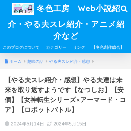
冬色工房 Web小説紹
介・やる夫スレ紹介・アニメ紹
介など
このブログについて
カテゴリー
リンク
【冬色創作総合】
ホーム
趣味の話
やる夫スレ紹介・感想
【やる夫スレ紹介・感想】やる夫達は未
来を取り返すようです【なつしお】【安
価】【女神転生シリーズ×アーマード・コ
ア】【ロボットバトル】
2024年5月14日
2024年5月15日