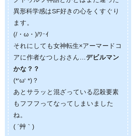
異形科学感はSF好きの心をくすぐり
ます。
(/・ω・)/ﾜｰｲ
それにしても女神転生×アーマードコ
アに作者なつしおさん…
デビルマン
かな？？
(*‘ω‘ *)？
あとサラッと混ざっている忍殺要素
もフフフってなってしまいました
ね。
( ´艸｀)