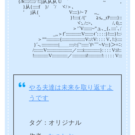
{/ﾙ::::/::::/ !::j从从从 U ` ￣ ￣￣~ ,.ｨ:::::::::::::
}从{:::::f }/ `/ ヾ/＞､ ｒj´ }::
’ j从{ V::::}/~７ ,,_ .fツi! |／
` }!::::( /{′ ≧s｡_rｱ::::::}:::! ’
ヾ:､/::>､ /､0,:::::::,’､:
＞’´V:::::::~”ュ､_{､::::`､:V
_,,＞f´:::::::::::::V:::::::ｨ´: : : :}!::::}!::>｡.,,_
＞””:::::::::::{:::::::::::::::::::V::/:V: : : : V､!:}:::::::::::
}´-､::::::::::::::|＿＿::::/::|`’::::::`f^￣~V:::}＞=ﾆ:::::::::::/
/::::::::V:::::::::::::::::::::／:::::i:::::::::::::}: : : : V:i!:::::::::ｱ::::
!::::::::::::V:::::::::::::／:::::::::::i!:::::::::::!: : : : : V::::::::/:::::
やる夫達は未来を取り返すよ
うです
タグ：オリジナル