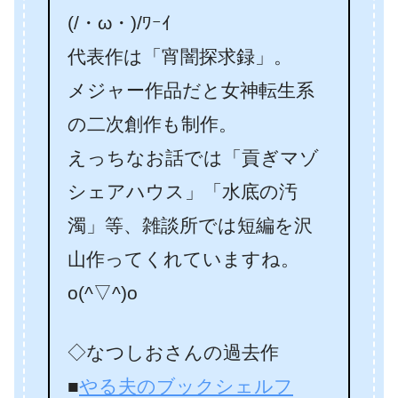
(/・ω・)/ﾜｰｲ
代表作は「宵闇探求録」。
メジャー作品だと女神転生系
の二次創作も制作。
えっちなお話では「貢ぎマゾ
シェアハウス」「水底の汚
濁」等、雑談所では短編を沢
山作ってくれていますね。
o(^▽^)o
◇なつしおさんの過去作
■
やる夫のブックシェルフ