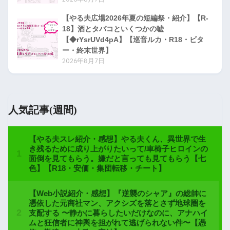
【やる夫広場2026年夏の短編祭・紹介】【R-
18】酒とタバコといくつかの嘘
【◆rYsrUVd4pA】【巡音ルカ・R18・ビタ
ー・終末世界】
2026年8月7日
人気記事(週間)