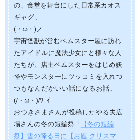
の、食堂を舞台にした日常系カオス
ギャグ。
(・ω・)ノ
宇宙怪獣が営むベムスター屋に訪れ
たアイドルに魔法少女にと様々な人
たちが、店主ベムスターをはじめ妖
怪やモンスターにツッコミを入れつ
つもなんだかいい話になるお話。
(/・ω・)/ﾜｰｲ
おつきさまさんが投稿したやる夫広
場さんの冬の短編祭「
【冬の短編
祭】雪の降る日に【お題 クリスマ