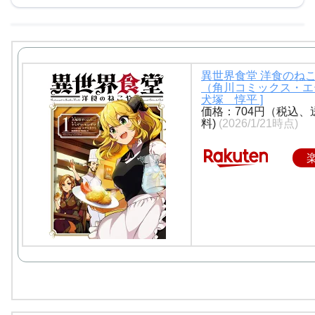
異世界食堂 洋食のね
（角川コミックス・エー
犬塚 惇平 ]
価格：704円（税込、
料)
(2026/1/21時点)