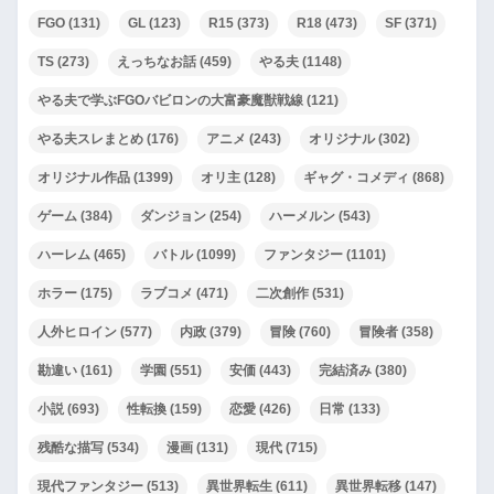
FGO
(131)
GL
(123)
R15
(373)
R18
(473)
SF
(371)
TS
(273)
えっちなお話
(459)
やる夫
(1148)
やる夫で学ぶFGOバビロンの大富豪魔獣戦線
(121)
やる夫スレまとめ
(176)
アニメ
(243)
オリジナル
(302)
オリジナル作品
(1399)
オリ主
(128)
ギャグ・コメディ
(868)
ゲーム
(384)
ダンジョン
(254)
ハーメルン
(543)
ハーレム
(465)
バトル
(1099)
ファンタジー
(1101)
ホラー
(175)
ラブコメ
(471)
二次創作
(531)
人外ヒロイン
(577)
内政
(379)
冒険
(760)
冒険者
(358)
勘違い
(161)
学園
(551)
安価
(443)
完結済み
(380)
小説
(693)
性転換
(159)
恋愛
(426)
日常
(133)
残酷な描写
(534)
漫画
(131)
現代
(715)
現代ファンタジー
(513)
異世界転生
(611)
異世界転移
(147)