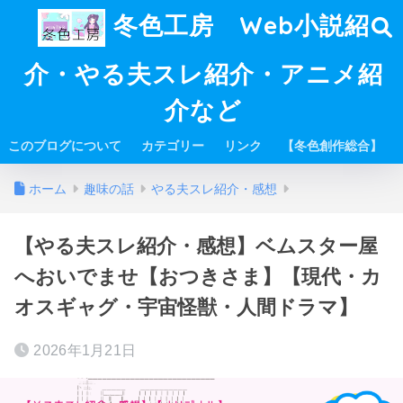
冬色工房 Web小説紹
介・やる夫スレ紹介・アニメ紹
介など
このブログについて
カテゴリー
リンク
【冬色創作総合】
ホーム
趣味の話
やる夫スレ紹介・感想
【やる夫スレ紹介・感想】ベムスター屋
へおいでませ【おつきさま】【現代・カ
オスギャグ・宇宙怪獣・人間ドラマ】
2026年1月21日