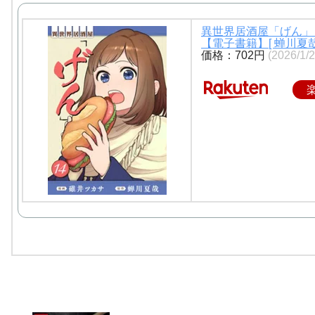
異世界居酒屋「げん」 
【電子書籍】[ 蝉川夏哉
価格：702円
(2026/1