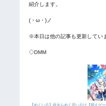
紹介します。
(・ω・)ノ
※本日は他の記事も更新していま
◇DMM
【めくいろ】絆きらめく恋いろは【萌えゲーア