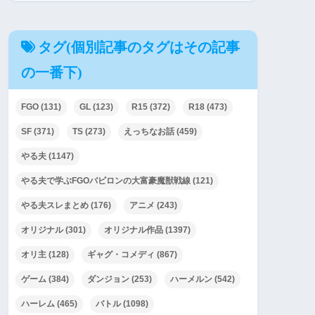
タグ(個別記事のタグはその記事
の一番下)
FGO
(131)
GL
(123)
R15
(372)
R18
(473)
SF
(371)
TS
(273)
えっちなお話
(459)
やる夫
(1147)
やる夫で学ぶFGOバビロンの大富豪魔獣戦線
(121)
やる夫スレまとめ
(176)
アニメ
(243)
オリジナル
(301)
オリジナル作品
(1397)
オリ主
(128)
ギャグ・コメディ
(867)
ゲーム
(384)
ダンジョン
(253)
ハーメルン
(542)
ハーレム
(465)
バトル
(1098)