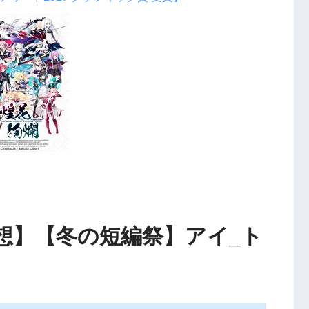
想】【冬の短編祭】アイ_ト