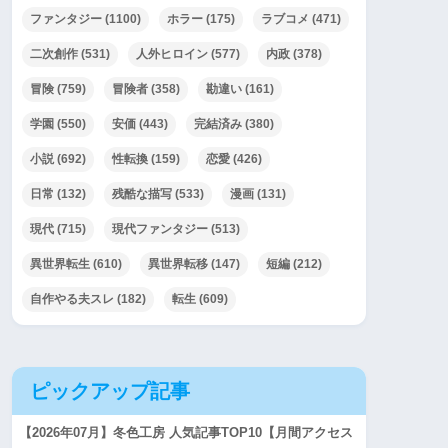
ファンタジー
(1100)
ホラー
(175)
ラブコメ
(471)
二次創作
(531)
人外ヒロイン
(577)
内政
(378)
冒険
(759)
冒険者
(358)
勘違い
(161)
学園
(550)
安価
(443)
完結済み
(380)
小説
(692)
性転換
(159)
恋愛
(426)
日常
(132)
残酷な描写
(533)
漫画
(131)
現代
(715)
現代ファンタジー
(513)
異世界転生
(610)
異世界転移
(147)
短編
(212)
自作やる夫スレ
(182)
転生
(609)
ピックアップ記事
【2026年07月】冬色工房 人気記事TOP10【月間アクセス