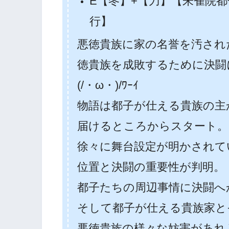
E【冬】+【刀】【朱雀院都
行】
悪徳貴族に家の名誉を汚され
徳貴族を成敗するために決闘
(/・ω・)/ﾜｰｲ
物語は都子が仕える貴族の主
届けるところからスタート。
徐々に舞台設定が明かされて
位置と決闘の重要性が判明。
都子たちの周辺事情に決闘へ
そして都子が仕える貴族家と
悪徳貴族の様々な妨害があれ