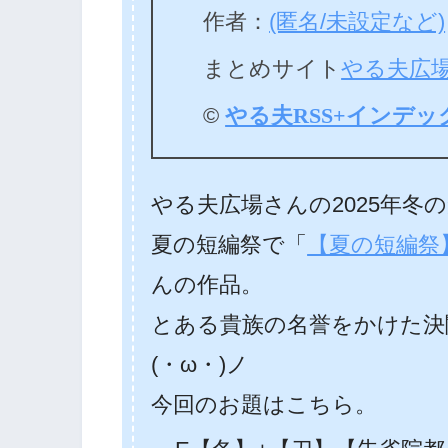
作者：
(匿名/未設定など)
まとめサイト
やる夫広
©
やる夫RSS+インデッ
やる夫広場さんの2025年冬
夏の短編祭で「
【夏の短編祭
んの作品。
とある貴族の名誉をかけた決
(・ω・)ノ
今回のお題はこちら。