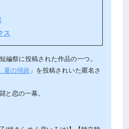
場
クス
の短編祭に投稿された作品の一つ。
】夏の帰路
」を投稿されいた匿名さ
闘と恋の一幕。