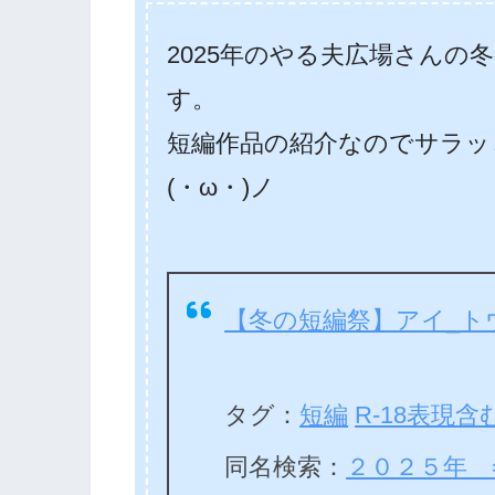
2025年のやる夫広場さんの
す。
短編作品の紹介なのでサラッ
(・ω・)ノ
【冬の短編祭】アイ_ト
タグ：
短編
R-18表現含
同名検索：
２０２５年 