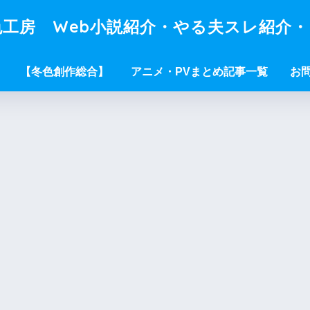
工房 Web小説紹介・やる夫スレ紹介
【冬色創作総合】
アニメ・PVまとめ記事一覧
お