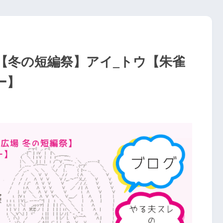
【冬の短編祭】アイ_トウ【朱雀
ー】