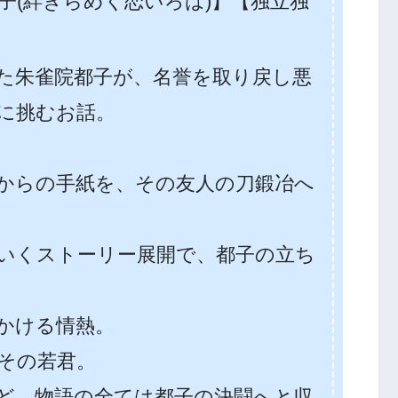
子(絆きらめく恋いろは)】【独立独
た朱雀院都子が、名誉を取り戻し悪
に挑むお話。
からの手紙を、その友人の刀鍛冶へ
いくストーリー展開で、都子の立ち
かける情熱。
その若君。
ど、物語の全ては都子の決闘へと収