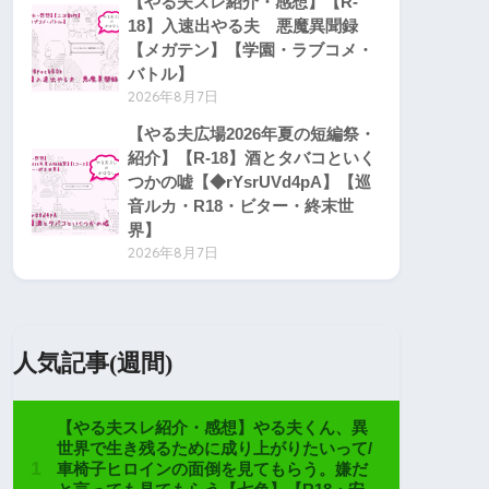
【やる夫スレ紹介・感想】【R-
18】入速出やる夫 悪魔異聞録
【メガテン】【学園・ラブコメ・
バトル】
2026年8月7日
【やる夫広場2026年夏の短編祭・
紹介】【R-18】酒とタバコといく
つかの嘘【◆rYsrUVd4pA】【巡
音ルカ・R18・ビター・終末世
界】
2026年8月7日
人気記事(週間)