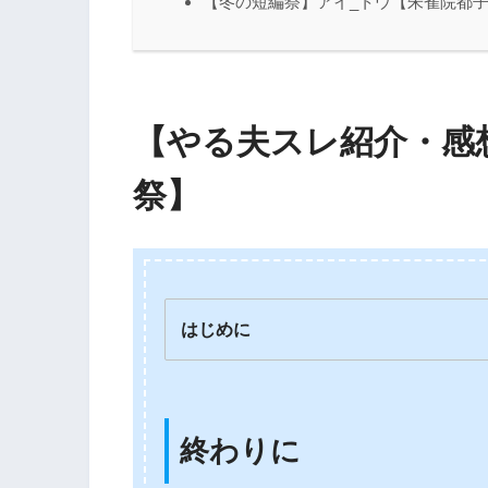
【冬の短編祭】アイ_トウ【朱雀院都
【やる夫スレ紹介・感
祭】
はじめに
終わりに