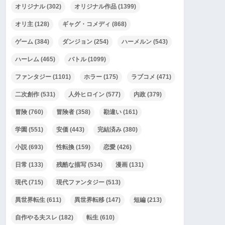
オリジナル
(302)
オリジナル作品
(1399)
オリ主
(128)
ギャグ・コメディ
(868)
ゲーム
(384)
ダンジョン
(254)
ハーメルン
(543)
ハーレム
(465)
バトル
(1099)
ファンタジー
(1101)
ホラー
(175)
ラブコメ
(471)
二次創作
(531)
人外ヒロイン
(577)
内政
(379)
冒険
(760)
冒険者
(358)
勘違い
(161)
学園
(551)
安価
(443)
完結済み
(380)
小説
(693)
性転換
(159)
恋愛
(426)
日常
(133)
残酷な描写
(534)
漫画
(131)
現代
(715)
現代ファンタジー
(513)
異世界転生
(611)
異世界転移
(147)
短編
(213)
自作やる夫スレ
(182)
転生
(610)