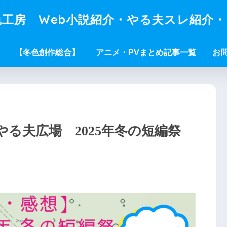
工房 Web小説紹介・やる夫スレ紹介
【冬色創作総合】
アニメ・PVまとめ記事一覧
お
やる夫広場 2025年冬の短編祭