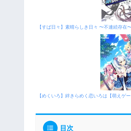
【すば日々】素晴らしき日々 〜不連続存在〜
【めくいろ】絆きらめく恋いろは【萌えゲーア
目次