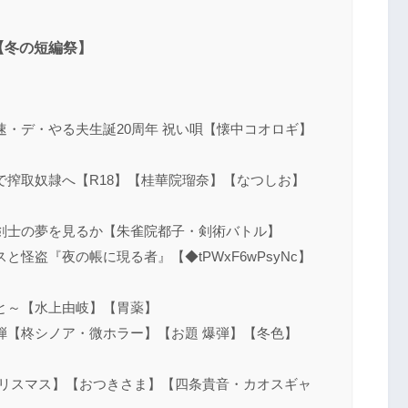
【冬の短編祭】
ュー速・デ・やる夫生誕20周年 祝い唄【懐中コオロギ】
】
で搾取奴隷へ【R18】【桂華院瑠奈】【なつしお】
剣士の夢を見るか【朱雀院都子・剣術バトル】
怪盗『夜の帳に現る者』【◆tPWxF6wPsyNc】
と～【水上由岐】【胃薬】
弾【柊シノア・微ホラー】【お題 爆弾】【冬色】
クリスマス】【おつきさま】【四条貴音・カオスギャ