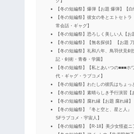
グ】
【冬の短編祭】爆弾【お題 爆弾】【
【冬の短編祭】彼女の冬とエトセトラ【お
常会話・ギャグ】
【冬の短編祭】恐ろしく美しい人【お題
【冬の短編祭】【無名探偵】 【お題 
【冬の短編祭】礼和八年、鳥羽伏見剣技大
記・剣術・青春・学園】
【冬の短編祭】【私とあいつの■■■ホ
代・ギャグ・ラブコメ】
【冬の短編祭】わたしの彼氏はちょっ
【冬の短編祭】素晴らしき予行演習【
【冬の短編祭】腐れ縁【お題 腐れ縁
【冬の短編祭】『冬と空と、星と人』【お
SFラブコメ・宇宙人】
【冬の短編祭】【R-18】美少女怪盗ニ