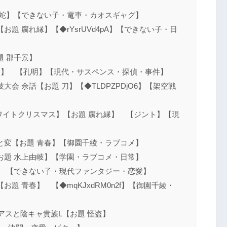
白蛇】【できない子・電車・カオスギャグ】
題 腐れ縁】【◆rYsrUVd4pA】【できない子・日
 郡千景】
刀】 【孔明】【現代・サスペンス・探偵・事件】
会 余話【お題 刀】【◆TLDPZPDjO6】【架空戦
ワイトクリスマス】【お題 腐れ縁】 【ジント】【現
と変【お題 青春】【御園千綾・ラブコメ】
お題 水上由岐】【学園・ラブコメ・日常】
】 【できない子・現代ファンタジー・恋愛】
題 青春】 【◆mqKJxdRM0n2f】【御園千綾・
アスと陰キャ貴族L【お題 怪盗】