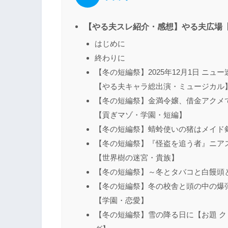
【やる夫スレ紹介・感想】やる夫広場
はじめに
終わりに
【冬の短編祭】2025年12月1日 ニ
【やる夫キャラ総出演・ミュージカル
【冬の短編祭】金満令嬢、借金アクメ
【貢ぎマゾ・学園・短編】
【冬の短編祭】蜻蛉使いの猪はメイド
【冬の短編祭】『怪盗を追う者』ニアスと
【世界樹の迷宮・貴族】
【冬の短編祭】～冬とタバコと白饅頭
【冬の短編祭】冬の校舎と頭の中の爆
【学園・恋愛】
【冬の短編祭】雪の降る日に【お題 