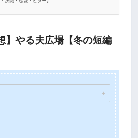
子・決闘・恋愛・ビター】
想】やる夫広場【冬の短編