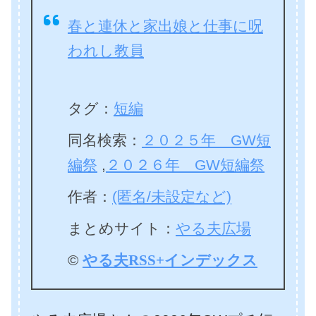
春と連休と家出娘と仕事に呪
われし教員
タグ：
短編
同名検索：
２０２５年 GW短
編祭
,
２０２６年 GW短編祭
作者：
(匿名/未設定など)
まとめサイト：
やる夫広場
©
やる夫RSS+インデックス