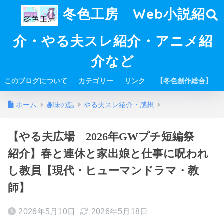
冬色工房 Web小説紹
介・やる夫スレ紹介・アニメ紹
介など
このブログについて
カテゴリー
リンク
【冬色創作総合】
ホーム
趣味の話
やる夫スレ紹介・感想
【やる夫広場 2026年GWプチ短編祭
紹介】春と連休と家出娘と仕事に呪われ
し教員【現代・ヒューマンドラマ・教
師】
2026年5月10日
2026年5月18日