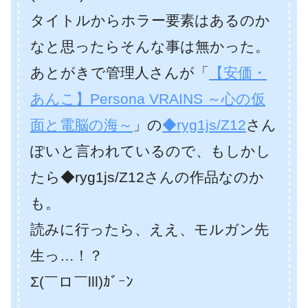
タイトルからホラー要素はあるのか
なと思ったらそんな事は無かった。
あとがきで管理人さんが「
【安価・
あんこ】Persona VRAINS ～心の仮
面と電脳の海～
」の
◆ryg1js/Z12
さん
ぽいと言われているので、もしかし
たら◆ryg1js/Z12さんの作品なのか
も。
読みに行ったら、ええ、モルガン先
生っ…！？
Σ(￣ロ￣lll)ｶﾞｰﾝ