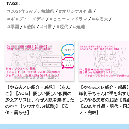
TAGS :
2026年GWプチ短編祭
オリジナル作品
ギャグ・コメディ
ヒューマンドラマ
やる夫
学園
教師
日常
現代
短編
【やる夫スレ紹介・感想】【あん
【やる夫スレ紹介・感想
こ】【ACfa】優しい優しい仮面の
織莉子ちゃんに手を出す
少女アリスは、なぜ人類を滅ぼした
しのやる夫君のお話【胃
のか？【ソウオウル(鋸梟)】【安
【2025年作品・現代・同
価・曇らせ】
メ・完結】