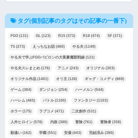
タグ(個別記事のタグはその記事の一番下)
FGO
(131)
GL
(123)
R15
(373)
R18
(474)
SF
(371)
TS
(273)
えっちなお話
(460)
やる夫
(1149)
やる夫で学ぶFGOバビロンの大富豪魔獣戦線
(121)
やる夫スレまとめ
(176)
アニメ
(243)
オリジナル
(303)
オリジナル作品
(1401)
オリ主
(128)
ギャグ・コメディ
(869)
ゲーム
(384)
ダンジョン
(254)
ハーメルン
(544)
ハーレム
(465)
バトル
(1100)
ファンタジー
(1103)
ホラー
(175)
ラブコメ
(471)
二次創作
(531)
人外ヒロイン
(578)
内政
(380)
冒険
(761)
冒険者
(358)
勘違い
(162)
学園
(551)
安価
(443)
完結済み
(380)