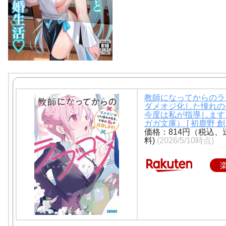
教師になってからのラ
ダメオジ化した憧れの
今度は私が指導します
ガガ文庫） [ 初鹿野 創 
価格：814円（税込、
料)
(2026/5/10時点)