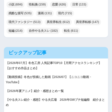
小説
(694)
性転換
(159)
恋愛
(426)
日常
(133)
残酷な描写
(535)
漫画
(131)
現代
(715)
現代ファンタジー
(513)
異世界転生
(612)
異世界転移
(147)
短編
(214)
自作やる夫スレ
(182)
転生
(611)
ピックアップ記事
【2026年07月】冬色工房 人気記事TOP10【月間アクセスランキング】
【おすすめ作品まとめ】
【動画投稿】冬色が投稿した動画【2026/07】【ニコニコ動画・
YouTube】
【2026年夏アニメ】紹介・感想まとめ一覧
【やる夫スレ紹介・感想】やる夫広場 2026年GWプチ短編祭 紹介まと
め