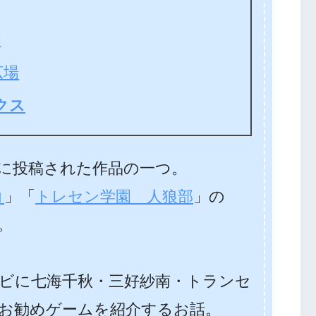
c
広場
クス
に投稿された作品の一つ。
コ
」「
トレセン学園 人狼部
」の
編。
ビに七海千秋・三好紗南・トランセ
お勧めゲームを紹介するお話。