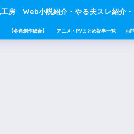
工房 Web小説紹介・やる夫スレ紹介
【冬色創作総合】
アニメ・PVまとめ記事一覧
お