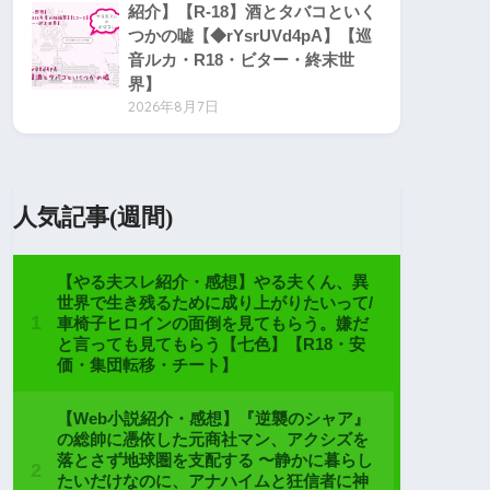
紹介】【R-18】酒とタバコといく
つかの嘘【◆rYsrUVd4pA】【巡
音ルカ・R18・ビター・終末世
界】
2026年8月7日
人気記事(週間)