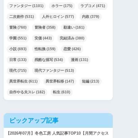
ファンタジー
(1101)
ホラー
(175)
ラブコメ
(471)
二次創作
(531)
人外ヒロイン
(577)
内政
(379)
冒険
(760)
冒険者
(358)
勘違い
(161)
学園
(551)
安価
(443)
完結済み
(380)
小説
(693)
性転換
(159)
恋愛
(426)
日常
(133)
残酷な描写
(534)
漫画
(131)
現代
(715)
現代ファンタジー
(513)
異世界転生
(611)
異世界転移
(147)
短編
(213)
自作やる夫スレ
(182)
転生
(610)
ピックアップ記事
【2026年07月】冬色工房 人気記事TOP10【月間アクセス