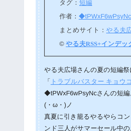
タグ：
短編
作者：
◆tPWxF6wPsyN
まとめサイト：
やる夫
©
やる夫RSS+インデッ
やる夫広場さんの夏の短編祭
「
トラブルバスター キョウ
◆tPWxF6wPsyNcさんの短
(・ω・)ノ
真夏に引き籠るやるやらコン
ンド三人がサマーセール中の