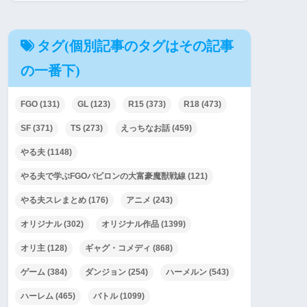
タグ(個別記事のタグはその記事
の一番下)
FGO
(131)
GL
(123)
R15
(373)
R18
(473)
SF
(371)
TS
(273)
えっちなお話
(459)
やる夫
(1148)
やる夫で学ぶFGOバビロンの大富豪魔獣戦線
(121)
やる夫スレまとめ
(176)
アニメ
(243)
オリジナル
(302)
オリジナル作品
(1399)
オリ主
(128)
ギャグ・コメディ
(868)
ゲーム
(384)
ダンジョン
(254)
ハーメルン
(543)
ハーレム
(465)
バトル
(1099)