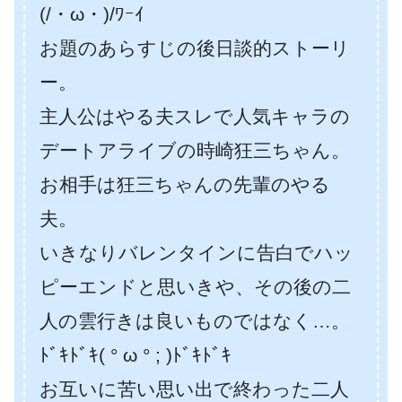
(/・ω・)/ﾜｰｲ
お題のあらすじの後日談的ストーリ
ー。
主人公はやる夫スレで人気キャラの
デートアライブの時崎狂三ちゃん。
お相手は狂三ちゃんの先輩のやる
夫。
いきなりバレンタインに告白でハッ
ピーエンドと思いきや、その後の二
人の雲行きは良いものではなく…。
ﾄﾞｷﾄﾞｷ( ° ω ° ; )ﾄﾞｷﾄﾞｷ
お互いに苦い思い出で終わった二人