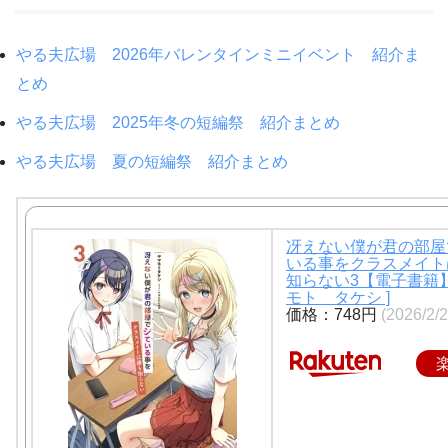
やる夫広場 2026年バレンタインミニイベント 紹介ま
とめ
やる夫広場 2025年冬の短編祭 紹介まとめ
やる夫広場 夏の短編祭 紹介まとめ
冴えない僕が君の部屋
いる事をクラスメイト
知らない3【電子書籍】
モト タケシ ]
価格：748円
(2026/2