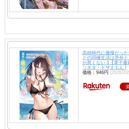
高校時代に傲慢だった
との同棲生活は意外と
が悪くない 3【電子書籍
ソネタ・ドザえもん ]
価格：946円
(2026/2