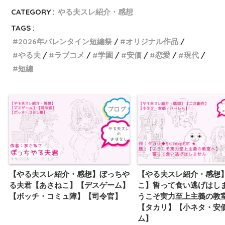
CATEGORY :
やる夫スレ紹介・感想
TAGS :
2026年バレンタイン短編祭
オリジナル作品
やる夫
ラブコメ
学園
安価
恋愛
現代
短編
【やる夫スレ紹介・感想】ぼっちや
【やる夫スレ紹介・感想
る夫君【あさねこ】【デスゲーム】
こ】誓って食い逃げはし
【ボッチ・コミュ障】【司令官】
うこそ実力至上主義の教
【タカリ】【小ネタ・安
ム】