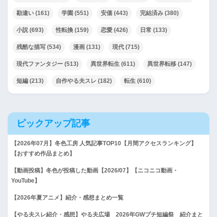
勘違い
(161)
学園
(551)
安価
(443)
完結済み
(380)
小説
(693)
性転換
(159)
恋愛
(426)
日常
(133)
残酷な描写
(534)
漫画
(131)
現代
(715)
現代ファンタジー
(513)
異世界転生
(611)
異世界転移
(147)
短編
(213)
自作やる夫スレ
(182)
転生
(610)
ピックアップ記事
【2026年07月】冬色工房 人気記事TOP10【月間アクセスランキング】
【おすすめ作品まとめ】
【動画投稿】冬色が投稿した動画【2026/07】【ニコニコ動画・
YouTube】
【2026年夏アニメ】紹介・感想まとめ一覧
【やる夫スレ紹介・感想】やる夫広場 2026年GWプチ短編祭 紹介まと