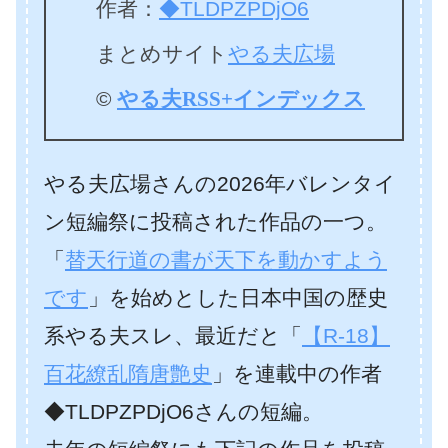
作者：
◆TLDPZPDjO6
まとめサイト
やる夫広場
©
やる夫RSS+インデックス
やる夫広場さんの2026年バレンタイ
ン短編祭に投稿された作品の一つ。
「
替天行道の書が天下を動かすよう
です
」を始めとした日本中国の歴史
系やる夫スレ、最近だと「
【R-18】
百花繚乱隋唐艶史
」を連載中の作者
◆TLDPZPDjO6さんの短編。