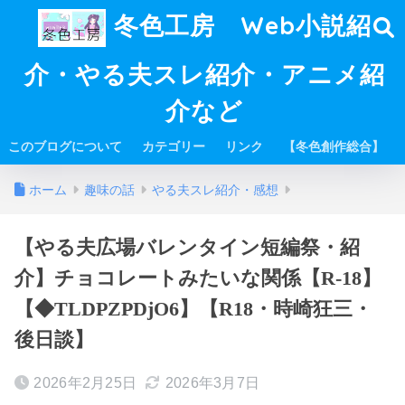
冬色工房 Web小説紹
介・やる夫スレ紹介・アニメ紹
介など
このブログについて
カテゴリー
リンク
【冬色創作総合】
ホーム
趣味の話
やる夫スレ紹介・感想
【やる夫広場バレンタイン短編祭・紹
介】チョコレートみたいな関係【R-18】
【◆TLDPZPDjO6】【R18・時崎狂三・
後日談】
2026年2月25日
2026年3月7日