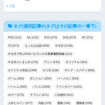
« 7月
タグ(個別記事のタグはその記事の一番下)
FGO
(131)
GL
(123)
R15
(373)
R18
(473)
SF
(371)
TS
(273)
えっちなお話
(459)
やる夫
(1148)
やる夫で学ぶFGOバビロンの大富豪魔獣戦線
(121)
やる夫スレまとめ
(176)
アニメ
(243)
オリジナル
(302)
オリジナル作品
(1399)
オリ主
(128)
ギャグ・コメディ
(868)
ゲーム
(384)
ダンジョン
(254)
ハーメルン
(543)
ハーレム
(465)
バトル
(1099)
ファンタジー
(1101)
ホラー
(175)
ラブコメ
(471)
二次創作
(531)
人外ヒロイン
(577)
内政
(379)
冒険
(760)
冒険者
(358)