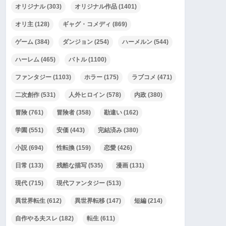
オリジナル
(303)
オリジナル作品
(1401)
オリ主
(128)
ギャグ・コメディ
(869)
ゲーム
(384)
ダンジョン
(254)
ハーメルン
(544)
ハーレム
(465)
バトル
(1100)
ファンタジー
(1103)
ホラー
(175)
ラブコメ
(471)
二次創作
(531)
人外ヒロイン
(578)
内政
(380)
冒険
(761)
冒険者
(358)
勘違い
(162)
学園
(551)
安価
(443)
完結済み
(380)
小説
(694)
性転換
(159)
恋愛
(426)
日常
(133)
残酷な描写
(535)
漫画
(131)
現代
(715)
現代ファンタジー
(513)
異世界転生
(612)
異世界転移
(147)
短編
(214)
自作やる夫スレ
(182)
転生
(611)