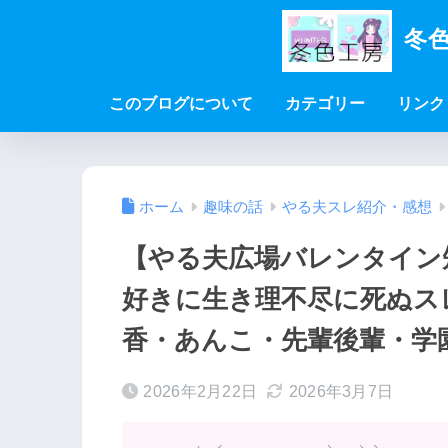
冬色
このブログについて
カテゴリー
リンク
ホーム
趣味の話
やる夫スレ紹介・感想
【やる夫広場バレンタイン
好きに生き理不尽に死ぬスレ【
香・あんこ・先輩後輩・学
2026年2月22日
2026年3月7日