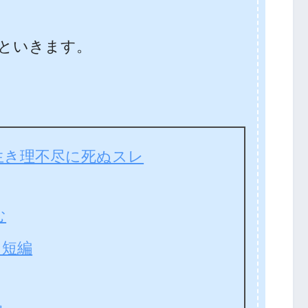
といきます。
生き理不尽に死ぬスレ
む
ン短編