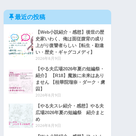
最近の投稿
【Web小説紹介・感想】後世の歴
史家いわく、俺は面従腹背の成り
上がり復讐者らしい【転生・勘違
い・歴史・ギャグコメディ】
2026年8月9日
【やる夫広場2026年夏の短編祭・
紹介】 【R18】魔族に未来はあり
ません 【桂華院瑠奈・ダーク・虜
囚】
2026年8月9日
【やる夫スレ紹介・感想】やる夫
広場2026年夏の短編祭 紹介まと
め
2026年8月9日