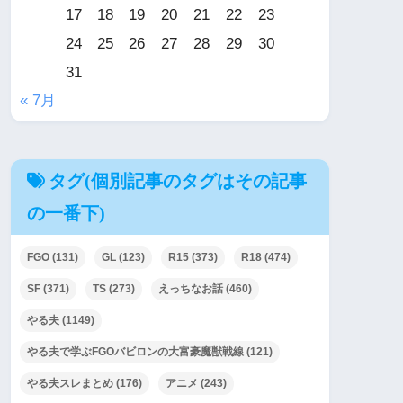
17
18
19
20
21
22
23
24
25
26
27
28
29
30
31
« 7月
タグ(個別記事のタグはその記事
の一番下)
FGO
(131)
GL
(123)
R15
(373)
R18
(474)
SF
(371)
TS
(273)
えっちなお話
(460)
やる夫
(1149)
やる夫で学ぶFGOバビロンの大富豪魔獣戦線
(121)
やる夫スレまとめ
(176)
アニメ
(243)