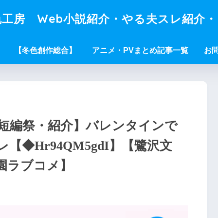
工房 Web小説紹介・やる夫スレ紹介
【冬色創作総合】
アニメ・PVまとめ記事一覧
お
短編祭・紹介】バレンタインで
◆Hr94QM5gdI】【鷺沢文
園ラブコメ】