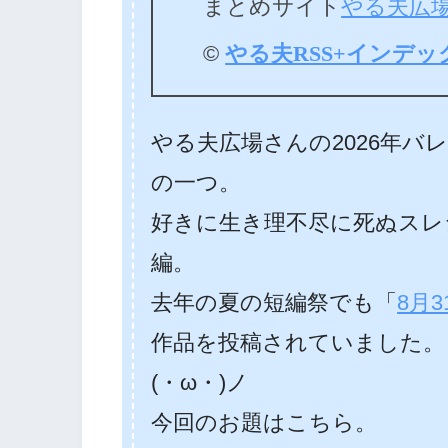
まとめサイト
やる夫広
©
やる夫RSS+インデッ
やる夫広場さんの2026年バ
の一つ。
好きに生き理不尽に死ぬスレシリ
編。
去年の夏の短編祭でも「
8月
作品を投稿されていました。
(・ω・)ノ
今回のお題はこちら。