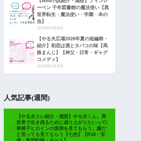
【Web小説紹介・感想】フィンレ
ーベン 千年図書館の魔法使い【異
世界転生・魔法使い・学園・本の
虫】
2026年8月8日
【やる夫広場2026年夏の短編祭・
紹介】初恋は酒とタバコの味【馬
路まんじ】【神父・日常・ギャグ
コメディ】
2026年8月8日
人気記事(週間)