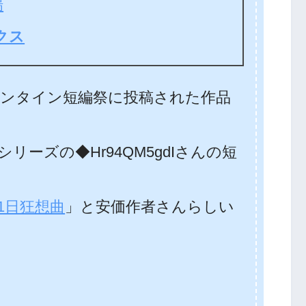
場
クス
レンタイン短編祭に投稿された作品
ーズの◆Hr94QM5gdIさんの短
31日狂想曲
」と安価作者さんらしい