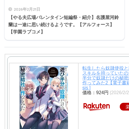
2026年2月21日
【やる夫広場バレンタイン短編祭・紹介】名護屋河鈴
蘭は一途に思い続けるようです。【アルフォース】
【学園ラブコメ】
転生したら奴隷使役と
スキルを持っていたの
半分で奴隷だけの秘密
作ってみた2【電子書籍】
sis ]
価格：924円
(2026/2