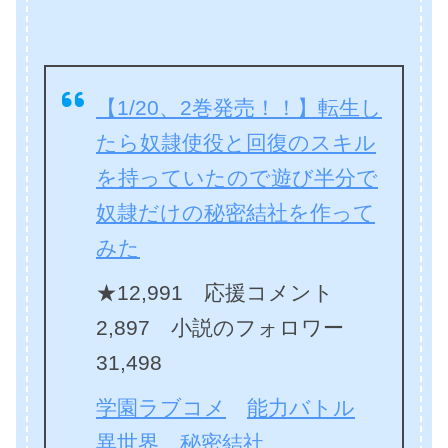
【1/20、2巻発売！！】転生し
たら奴隷使役と回復のスキル
を持っていたので遊び半分で
奴隷だけの秘密結社を作って
みた
★12,991 応援コメント
2,897 小説のフォロワー
31,498
学園ラブコメ
能力バトル
異世界
秘密結社