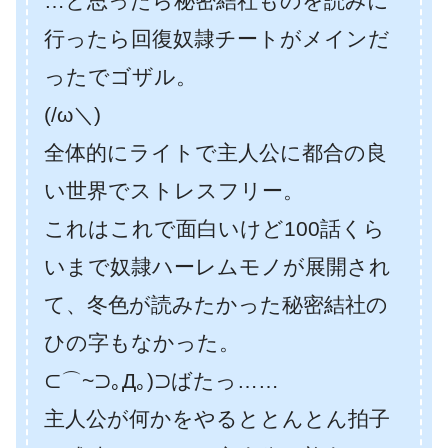
…と思ったら秘密結社ものを読みに
行ったら回復奴隷チートがメインだ
ったでゴザル。
(/ω＼)
全体的にライトで主人公に都合の良
い世界でストレスフリー。
これはこれで面白いけど100話くら
いまで奴隷ハーレムモノが展開され
て、冬色が読みたかった秘密結社の
ひの字もなかった。
⊂⌒~⊃｡Д｡)⊃ばたっ……
主人公が何かをやるととんとん拍子