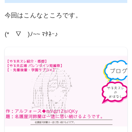
今回はこんなところです。
(*￣▽￣)ﾉ~~ ﾏﾀﾈｰ♪