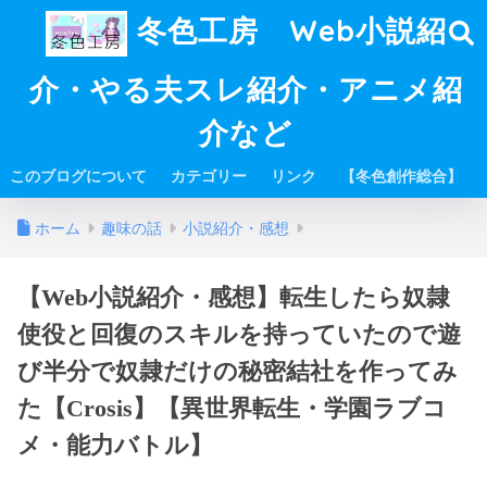
冬色工房 Web小説紹
介・やる夫スレ紹介・アニメ紹
介など
このブログについて
カテゴリー
リンク
【冬色創作総合】
ホーム
趣味の話
小説紹介・感想
【Web小説紹介・感想】転生したら奴隷
使役と回復のスキルを持っていたので遊
び半分で奴隷だけの秘密結社を作ってみ
た【Crosis】【異世界転生・学園ラブコ
メ・能力バトル】