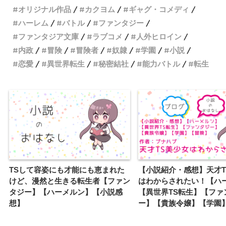
オリジナル作品
カクヨム
ギャグ・コメディ
ハーレム
バトル
ファンタジー
ファンタジア文庫
ラブコメ
人外ヒロイン
内政
冒険
冒険者
奴隷
学園
小説
恋愛
異世界転生
秘密結社
能力バトル
転生
TSして容姿にも才能にも恵まれた
【小説紹介・感想】天才T
けど、漫然と生きる転生者【ファン
はわからされたい！【ハ
タジー】【ハーメルン】【小説感
【異世界TS転生】【ファ
想】
ー】【貴族令嬢】【学園