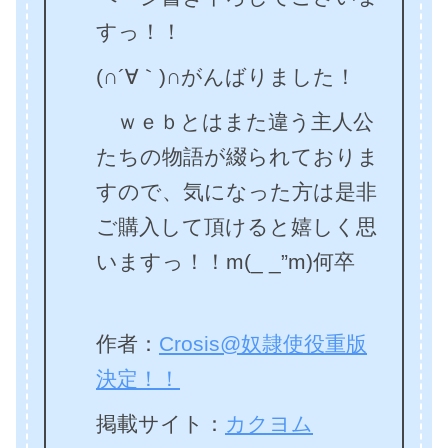
すっ！！
(∩´∀｀)∩がんばりました！
ｗｅｂとはまた違う主人公
たちの物語が綴られておりま
すので、気になった方は是非
ご購入して頂けると嬉しく思
いますっ！！m(_ _”m)何卒
作者：
Crosis@奴隷使役重版
決定！！
掲載サイト：
カクヨム