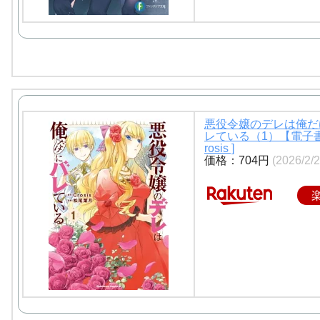
悪役令嬢のデレは俺だ
レている（1）【電子書
rosis ]
価格：704円
(2026/2