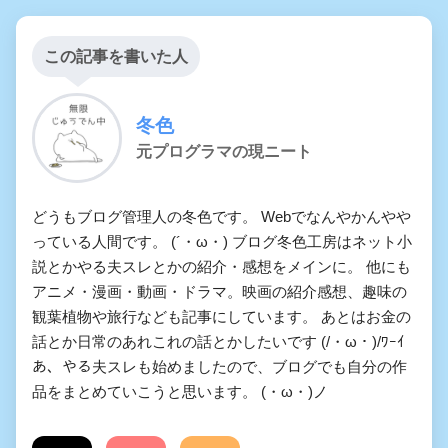
この記事を書いた人
冬色
元プログラマの現ニート
どうもブログ管理人の冬色です。 Webでなんやかんやや
っている人間です。 (´・ω・) ブログ冬色工房はネット小
説とかやる夫スレとかの紹介・感想をメインに。 他にも
アニメ・漫画・動画・ドラマ。映画の紹介感想、趣味の
観葉植物や旅行なども記事にしています。 あとはお金の
話とか日常のあれこれの話とかしたいです (/・ω・)/ﾜｰｲ
あ、やる夫スレも始めましたので、ブログでも自分の作
品をまとめていこうと思います。 (・ω・)ノ