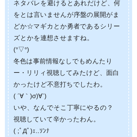
ネタバレを避けるとあれだけど、何
をとは言いませんが序盤の展開がま
どか☆マギカとか勇者であるシリー
ズとかを連想させますね。
(°▽°)
冬色は事前情報なしでもめんたり
ー・リリィ視聴してみたけど、面白
かったけど不意打ちでしたわ。
( ´∀｀)σ)∀`)
いや、なんでそこ丁寧にやるの？
視聴していて辛かったわん。
( ;ﾟДﾟ)ｪ..ｿﾝﾅ