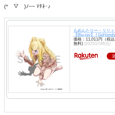
(*￣▽￣)ﾉ~~ ﾏﾀﾈｰ♪
もめんたりー・リリィ 
【Blu-ray】 [ GoHands
価格：11,011円（税
無料)
(2025/2/1時点)