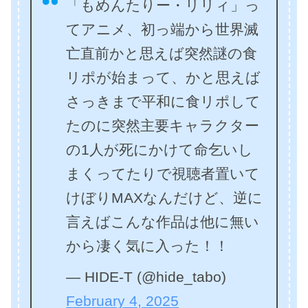
「もめんたりー・リリィ」っ
てアニメ、初っ端から世界滅
亡直前かと思えば突然謎の食
リポが始まって、かと思えば
さっきまで平和に食リポして
たのに突然主要キャラクター
の1人が死にかけて命乞いし
まくってたりで視聴者置いて
けぼりMAXなんだけど、逆に
言えばこんな作品は他に無い
から凄く気に入った！！
— HIDE-T (@hide_tabo)
February 4, 2025