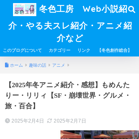
冬色工房 Web小説紹
介・やる夫スレ紹介・アニメ紹
介など
このブログについて
カテゴリー
リンク
【冬色創作総合】
ホーム
趣味の話
アニメ
【2025年冬アニメ紹介・感想】もめんた
りー・リリィ【SF・崩壊世界・グルメ・
旅・百合】
2025年2月4日
2025年2月7日