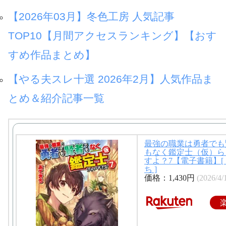
【2026年03月】冬色工房 人気記事
TOP10【月間アクセスランキング】【おす
すめ作品まとめ】
【やる夫スレ十選 2026年2月】人気作品ま
とめ＆紹介記事一覧
最強の職業は勇者でも
もなく鑑定士（仮）ら
すよ？7【電子書籍】[
ち ]
価格：1,430円
(2026/4