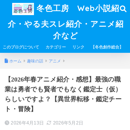
冬色工房 Web小説紹
介・やる夫スレ紹介・アニメ紹
介など
このブログについて
カテゴリー
リンク
【冬色創作総合】
ホーム
趣味の話
アニメ
【2026年春アニメ紹介・感想】最強の職
業は勇者でも賢者でもなく鑑定士（仮）
らしいですよ？【異世界転移・鑑定チー
ト・冒険】
2026年4月13日
2026年5月2日