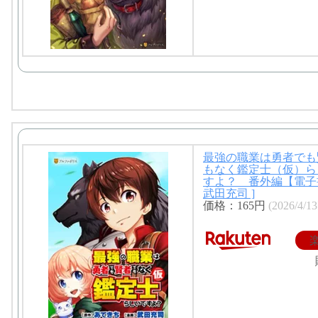
最強の職業は勇者でも
もなく鑑定士（仮）ら
すよ？ 番外編【電子
武田充司 ]
価格：165円
(2026/4/