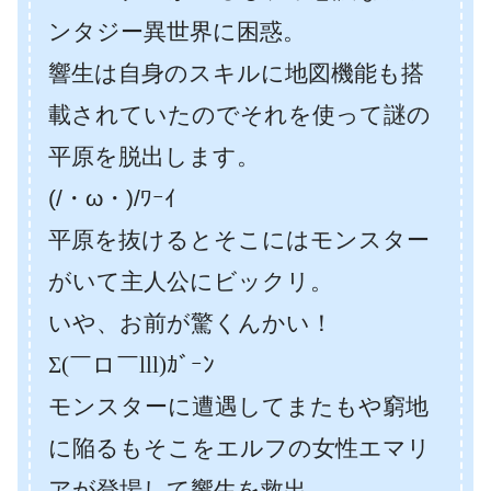
ンタジー異世界に困惑。
響生は自身のスキルに地図機能も搭
載されていたのでそれを使って謎の
平原を脱出します。
(/・ω・)/ﾜｰｲ
平原を抜けるとそこにはモンスター
がいて主人公にビックリ。
いや、お前が驚くんかい！
Σ(￣ロ￣lll)ｶﾞｰﾝ
モンスターに遭遇してまたもや窮地
に陥るもそこをエルフの女性エマリ
アが登場して響生を救出。