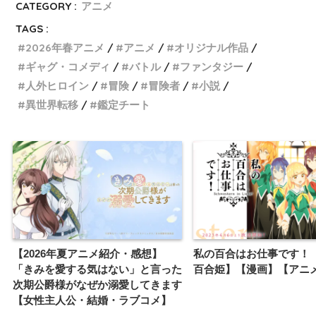
CATEGORY :
アニメ
TAGS :
2026年春アニメ
アニメ
オリジナル作品
ギャグ・コメディ
バトル
ファンタジー
人外ヒロイン
冒険
冒険者
小説
異世界転移
鑑定チート
【2026年夏アニメ紹介・感想】
私の百合はお仕事です！
「きみを愛する気はない」と言った
百合姫】【漫画】【アニ
次期公爵様がなぜか溺愛してきます
【女性主人公・結婚・ラブコメ】