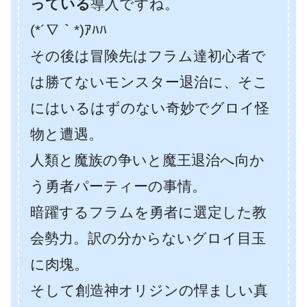
っている
導入ですね。
(*´∇｀*)ｱﾊﾊ
その後は冒険先はフラム達初心者で
は勝てないモンスター退治に、そこ
にはいるはずのない奇妙でグロイ怪
物と遭遇。
人類と魔族の争いと魔王退治へ向か
う勇者パーティーの事情。
暗躍するフラムを勇者に選定した教
会勢力。訳の分からないグロイ目玉
に肉塊。
そして創造神オリジンの悍ましい真