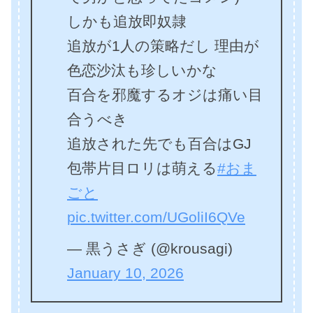
しかも追放即奴隷
追放が1人の策略だし 理由が
色恋沙汰も珍しいかな
百合を邪魔するオジは痛い目
合うべき
追放された先でも百合はGJ
包帯片目ロリは萌える
#おま
ごと
pic.twitter.com/UGoliI6QVe
— 黒うさぎ (@krousagi)
January 10, 2026