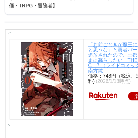
価・TRPG・冒険者】
「お前ごときが魔王に
と思うな」と勇者パー
追放されたので、王都
まに暮らしたい THE
C 7 （ライドコミック
南方純 ]
価格：748円（税込、
料)
(2026/1/13時点)