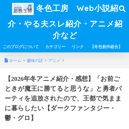
冬色工房 Web小説紹
介・やる夫スレ紹介・アニメ紹
介など
このブログについて
カテゴリー
リンク
【冬色創作総合】
ホーム
趣味の話
アニメ
【2026年冬アニメ紹介・感想】「お前ご
ときが魔王に勝てると思うな」と勇者パ
ーティを追放されたので、王都で気まま
に暮らしたい【ダークファンタジー・
鬱・グロ】