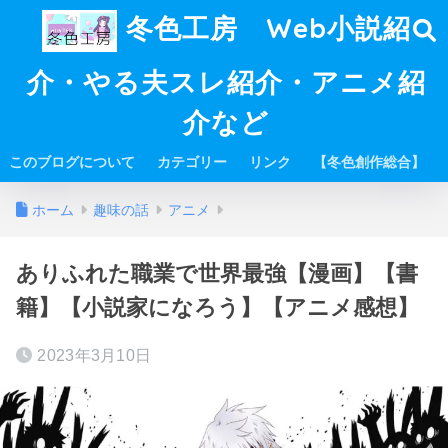
冬色工房 Web小説紹
介・やる夫スレ紹介・アニメ紹
介など
このブログについて
カテゴリー
リンク
【冬色創作総合】
ホーム
趣味の話
アニメ
ありふれた職業で世界最強【漫画】【書
籍】【小説家になろう】【アニメ感想】
2023年3月10日