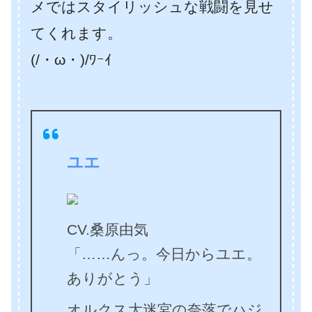
メではスタイリッシュな戦闘を見せ
てくれます。
(/・ω・)/ﾜｰｲ
ユエ
CV.桑原由気
「……んっ。今日からユエ。
ありがとう」
オルクス大迷宮の奈落でハジ