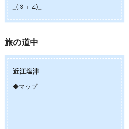
_(:3 」∠)_
旅の道中
近江塩津
◆マップ