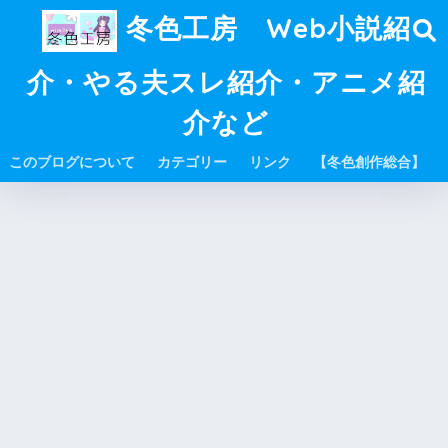
冬色工房 Web小説紹
介・やる夫スレ紹介・アニメ紹
介など
このブログについて
カテゴリー
リンク
【冬色創作総合】