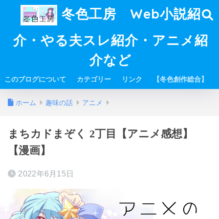
冬色工房 Web小説紹
介・やる夫スレ紹介・アニメ紹
介など
このブログについて
カテゴリー
リンク
【冬色創作総合】
ホーム
趣味の話
アニメ
まちカドまぞく 2丁目【アニメ感想】
【漫画】
2022年6月15日