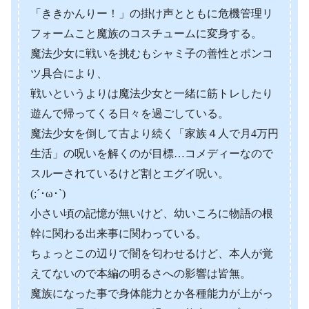
「ききかんりー！」の掛け声とともに危機管理リ
フォームこと魔族のコスチュームに変身する。
魔法少女に戦いを挑むもシャミ子の善性とポンコ
ツ具合により、
戦いというよりは魔法少女と一緒に筋トレしたり
遊んで帰ってくる日々を過ごしている。
魔法少女を倒して古より続く「家族４人で月4万円
生活」の呪いを解くのが目標…コメディーなので
スルーされているけど割とエグイ呪い。
(;´･ω･`)
小さい頃の記憶が無いけど、幼いころに物語の根
幹に関わる出来事に関わっている。
ちょっとこの辺りで闇を匂わせるけど、本人が覚
えてないので本編の明るさへの影響は皆無。
魔族になった事で身体能力とか各種能力が上がっ