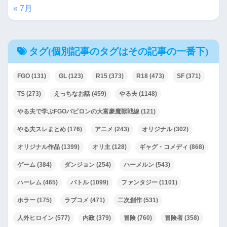
« 7月
タグ(個別記事のタグはその記事の一番下)
FGO
(131)
GL
(123)
R15
(373)
R18
(473)
SF
(371)
TS
(273)
えっちなお話
(459)
やる夫
(1148)
やる夫で学ぶFGOバビロンの大富豪魔獣戦線
(121)
やる夫スレまとめ
(176)
アニメ
(243)
オリジナル
(302)
オリジナル作品
(1399)
オリ主
(128)
ギャグ・コメディ
(868)
ゲーム
(384)
ダンジョン
(254)
ハーメルン
(543)
ハーレム
(465)
バトル
(1099)
ファンタジー
(1101)
ホラー
(175)
ラブコメ
(471)
二次創作
(531)
人外ヒロイン
(577)
内政
(379)
冒険
(760)
冒険者
(358)