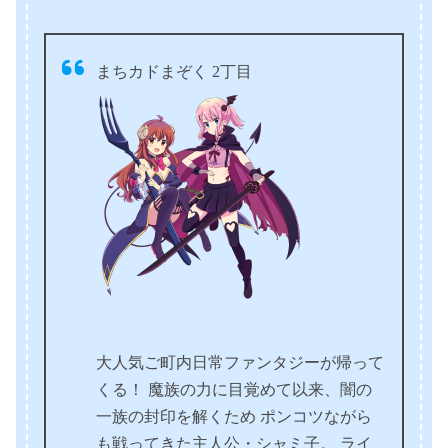
まちカドまぞく 2丁目
大人気ご町内日常ファンタジーが帰って
くる！ 魔族の力に目覚めて以来、闇の
一族の封印を解くため ポンコツながら
も戦ってきた主人公・シャミ子。 ライ