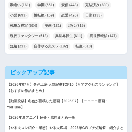
勘違い
(161)
学園
(551)
安価
(443)
完結済み
(380)
小説
(693)
性転換
(159)
恋愛
(426)
日常
(133)
残酷な描写
(534)
漫画
(131)
現代
(715)
現代ファンタジー
(513)
異世界転生
(611)
異世界転移
(147)
短編
(213)
自作やる夫スレ
(182)
転生
(610)
ピックアップ記事
【2026年07月】冬色工房 人気記事TOP10【月間アクセスランキング】
【おすすめ作品まとめ】
【動画投稿】冬色が投稿した動画【2026/07】【ニコニコ動画・
YouTube】
【2026年夏アニメ】紹介・感想まとめ一覧
【やる夫スレ紹介・感想】やる夫広場 2026年GWプチ短編祭 紹介まと