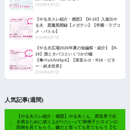
2026年8月8日
【やる夫スレ紹介・感想】【R-18】入速出や
る夫 悪魔異聞録【メガテン】【学園・ラブコ
メ・バトル】
2026年8月7日
【やる夫広場2026年夏の短編祭・紹介】【R-
18】酒とタバコといくつかの嘘
【◆rYsrUVd4pA】【巡音ルカ・R18・ビタ
ー・終末世界】
2026年8月7日
人気記事(週間)