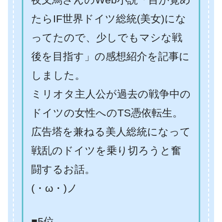
たらIF世界ドイツ総統(美女)にな
ってたので、少しでもマシな戦
後を目指す」の感想紹介を記事に
しました。
ミリオタ主人公が過去の戦争中の
ドイツの女性へのTS憑依転生。
広告塔を兼ねる美人総統になって
戦乱のドイツを乗り切ろうと奮
闘するお話。
(・ω・)ノ
■5位