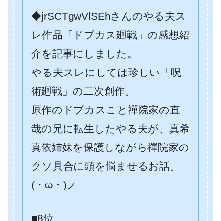
◆jrSCTgwVlSEhさんのやる夫ス
レ作品「ドブカス廻戦」の感想紹
介を記事にしました。
やる夫スレにしては珍しい「呪
術廻戦」の二次創作。
原作のドブカスこと禪院家の直
哉の兄に転生したやる夫が、真希
真依姉妹を保護しながら禪院家の
クソ具合に頭を悩ませるお話。
(・ω・)ノ
■8位