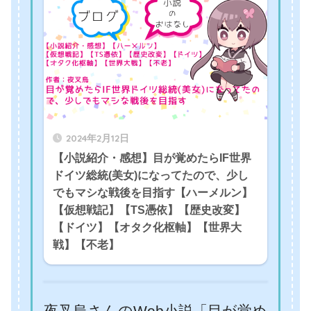
2024年2月12日
【小説紹介・感想】目が覚めたらIF世界
ドイツ総統(美女)になってたので、少し
でもマシな戦後を目指す【ハーメルン】
【仮想戦記】【TS憑依】【歴史改変】
【ドイツ】【オタク化枢軸】【世界大
戦】【不老】
夜叉烏さんのWeb小説「目が覚め