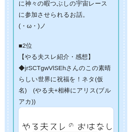
に神々の暇つぶしの宇宙レース
に参加させられるお話。
(・ω・)ノ
■2位
【やる夫スレ紹介・感想】
◆jrSCTgwVlSEhさんのこの素晴
らしい世界に祝福を！ネタ(仮
名) (やる夫+相棒にアリス(ブル
アカ))