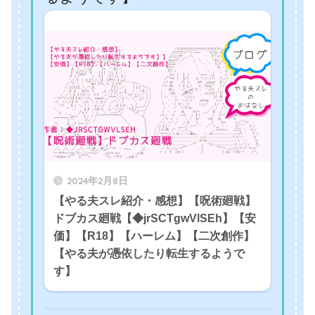
2024年2月8日
【やる夫スレ紹介・感想】【呪術廻戦】
ドブカス廻戦【◆jrSCTgwVlSEh】【安
価】【R18】【ハーレム】【二次創作】
【やる夫が憑依したり転生するようで
す】