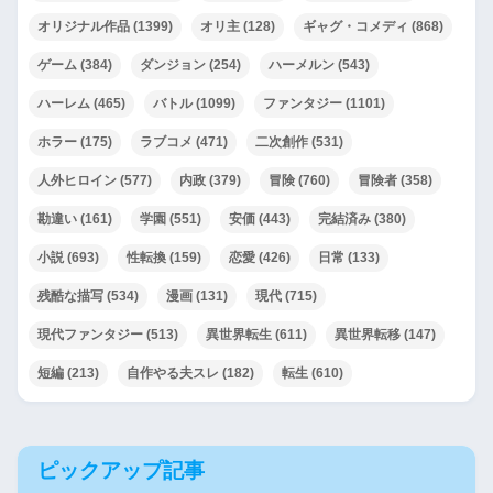
オリジナル作品
(1399)
オリ主
(128)
ギャグ・コメディ
(868)
ゲーム
(384)
ダンジョン
(254)
ハーメルン
(543)
ハーレム
(465)
バトル
(1099)
ファンタジー
(1101)
ホラー
(175)
ラブコメ
(471)
二次創作
(531)
人外ヒロイン
(577)
内政
(379)
冒険
(760)
冒険者
(358)
勘違い
(161)
学園
(551)
安価
(443)
完結済み
(380)
小説
(693)
性転換
(159)
恋愛
(426)
日常
(133)
残酷な描写
(534)
漫画
(131)
現代
(715)
現代ファンタジー
(513)
異世界転生
(611)
異世界転移
(147)
短編
(213)
自作やる夫スレ
(182)
転生
(610)
ピックアップ記事