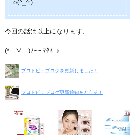
σ(^_^;)
今回の話は以上になります。
(*￣▽￣)ﾉ~~ ﾏﾀﾈｰ♪
ブロトピ：ブログを更新しました！
ブロトピ：ブログ更新通知をどうぞ！