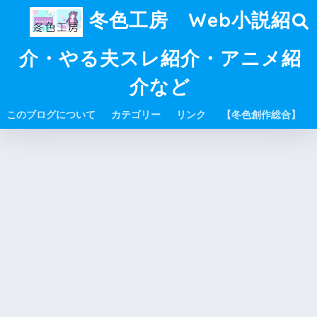
冬色工房 Web小説紹
介・やる夫スレ紹介・アニメ紹
介など
このブログについて
カテゴリー
リンク
【冬色創作総合】