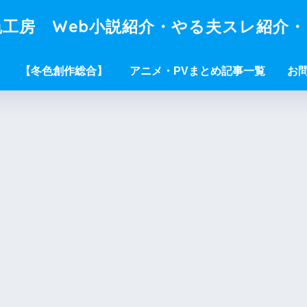
工房 Web小説紹介・やる夫スレ紹介
【冬色創作総合】
アニメ・PVまとめ記事一覧
お