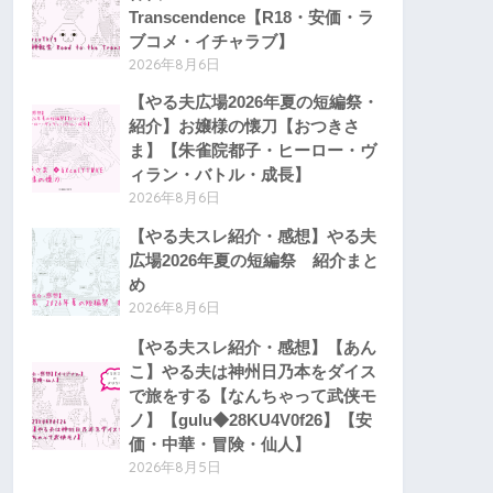
Transcendence【R18・安価・ラ
ブコメ・イチャラブ】
2026年8月6日
【やる夫広場2026年夏の短編祭・
紹介】お嬢様の懐刀【おつきさ
ま】【朱雀院都子・ヒーロー・ヴ
ィラン・バトル・成長】
2026年8月6日
【やる夫スレ紹介・感想】やる夫
広場2026年夏の短編祭 紹介まと
め
2026年8月6日
【やる夫スレ紹介・感想】【あん
こ】やる夫は神州日乃本をダイス
で旅をする【なんちゃって武侠モ
ノ】【gulu◆28KU4V0f26】【安
価・中華・冒険・仙人】
2026年8月5日