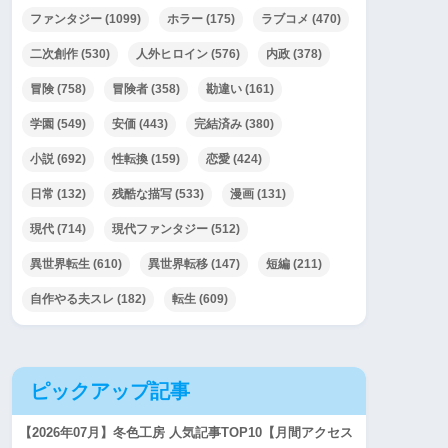
ファンタジー
(1099)
ホラー
(175)
ラブコメ
(470)
二次創作
(530)
人外ヒロイン
(576)
内政
(378)
冒険
(758)
冒険者
(358)
勘違い
(161)
学園
(549)
安価
(443)
完結済み
(380)
小説
(692)
性転換
(159)
恋愛
(424)
日常
(132)
残酷な描写
(533)
漫画
(131)
現代
(714)
現代ファンタジー
(512)
異世界転生
(610)
異世界転移
(147)
短編
(211)
自作やる夫スレ
(182)
転生
(609)
ピックアップ記事
【2026年07月】冬色工房 人気記事TOP10【月間アクセス