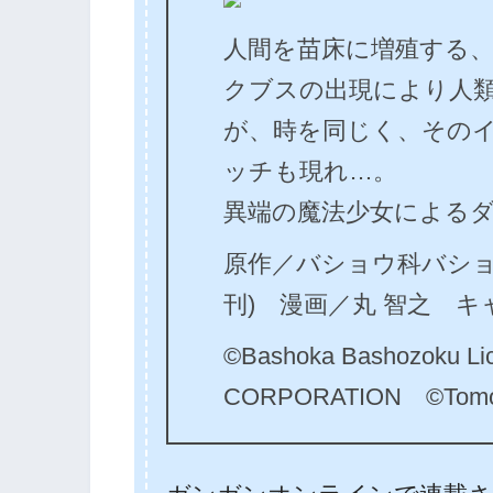
人間を苗床に増殖する
クブスの出現により人
が、時を同じく、その
ッチも現れ…。
異端の魔法少女によるダ
原作／バショウ科バショウ
刊) 漫画／丸 智之 
©Bashoka Bashozoku L
CORPORATION ©Tomoy