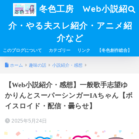
冬色工房 Web小説紹
介・やる夫スレ紹介・アニメ紹
介など
このブログについて
カテゴリー
リンク
【冬色創作総合】
ホーム
趣味の話
小説紹介・感想
【Web小説紹介・感想】一般歌手志望ゆ
かりんとスーパーシンガーIAちゃん【ボ
イスロイド・配信・曇らせ】
2025年5月24日