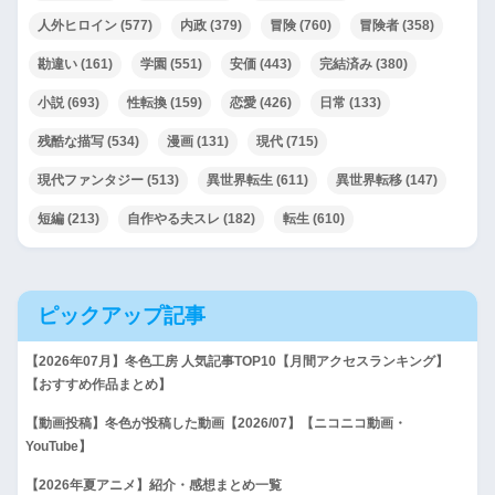
人外ヒロイン
(577)
内政
(379)
冒険
(760)
冒険者
(358)
勘違い
(161)
学園
(551)
安価
(443)
完結済み
(380)
小説
(693)
性転換
(159)
恋愛
(426)
日常
(133)
残酷な描写
(534)
漫画
(131)
現代
(715)
現代ファンタジー
(513)
異世界転生
(611)
異世界転移
(147)
短編
(213)
自作やる夫スレ
(182)
転生
(610)
ピックアップ記事
【2026年07月】冬色工房 人気記事TOP10【月間アクセスランキング】
【おすすめ作品まとめ】
【動画投稿】冬色が投稿した動画【2026/07】【ニコニコ動画・
YouTube】
【2026年夏アニメ】紹介・感想まとめ一覧