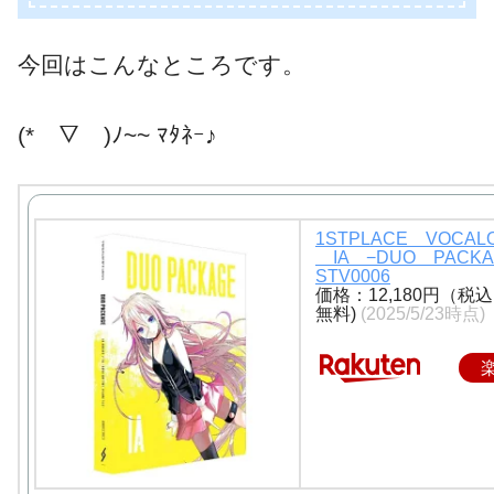
今回はこんなところです。
(*￣▽￣)ﾉ~~ ﾏﾀﾈｰ♪
1STPLACE VOCAL
IA −DUO PACKA
STV0006
価格：12,180円（税
無料)
(2025/5/23時点)