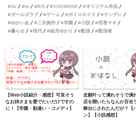
GL
IA
R15
VOICEROID
オリジナル作品
ガールズラブ
ゲーム
ボイスロイド
ヤンデレ
ゆかいあ
二次創作
学園
小説
弦巻マキ
曇らせ
現代
結月ゆかり
配信
配信者
【Web小説紹介・感想】可哀そう
念願叶って潰れそうで潰
なお姉さまを愛でたいだけですの
店を開いたらなんか百合
に！【学園・勘違い・コメディ】
舞台にされたんだが？【
ン】【小説感想】