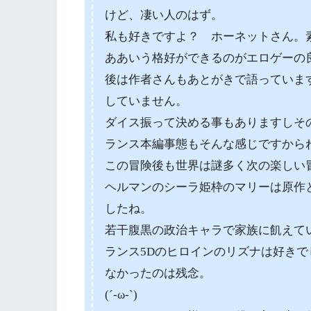
けど、凄い人のはず。
私も好きですよ？ ホーネットさん。
ああいう格好ができるのがエロゲーの
後は作者さんもあとがきで語っていま
していません。
ダイス振って決める事もありますしそ
ランス本編事態もそんな感じですから
この冒険後も世界は謎多く次の楽しい
ヘルマンのシーラ姫枠のマリーは原作
したね。
若干腹黒の政治キャラで家族に飢えて
ランス5Dのヒロインのリズナは好き
なかったのは残念。
(´-ω-`)