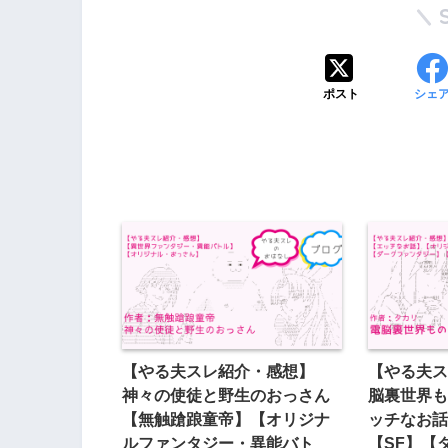
ポスト
シェ
【やる夫スレ紹介・感想】
【やる夫ス
神々の使徒と野生のおっさん
脳裏世界も
【無触蹌踉童帝】【オリジナ
ッチなお話
ルファンタジー・異能バト
【SF】【