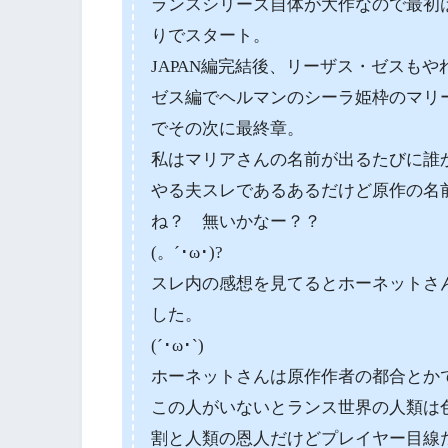
ランスシリーズ自体が大作なので最初は
りでスタート。
JAPAN編完結後、リーザス・ゼスも
ゼス編でヘルマンのシーラ姫枠のマリ
でその次に最終章。
私はマリアさんの名前が出るたびに誰
やる夫スレであるあるだけど原作の名
ね？ 無いかなー？？
(。´･ω･)?
スレ内の感想を見てるとホーネットさ
した。
(´･ω･`)
ホーネットさんは原作作者の都合とか
この人がいないとランス世界の人類は
割と人類の恩人だけどプレイヤー目線