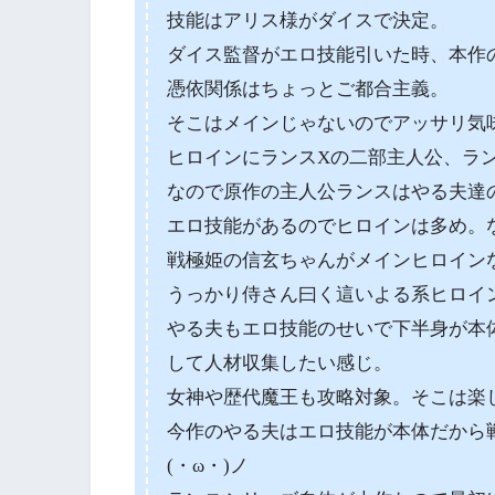
技能はアリス様がダイスで決定。
ダイス監督がエロ技能引いた時、本作
憑依関係はちょっとご都合主義。
そこはメインじゃないのでアッサリ気
ヒロインにランスXの二部主人公、ラ
なので原作の主人公ランスはやる夫達
エロ技能があるのでヒロインは多め。
戦極姫の信玄ちゃんがメインヒロイン
うっかり侍さん曰く這いよる系ヒロイ
やる夫もエロ技能のせいで下半身が本
して人材収集したい感じ。
女神や歴代魔王も攻略対象。そこは楽
今作のやる夫はエロ技能が本体だから
(・ω・)ノ