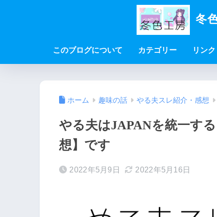
冬色
このブログについて
カテゴリー
リンク
ホーム
趣味の話
やる夫スレ紹介・感想
やる夫はJAPANを統一す
想】です
2022年5月9日
2022年5月16日