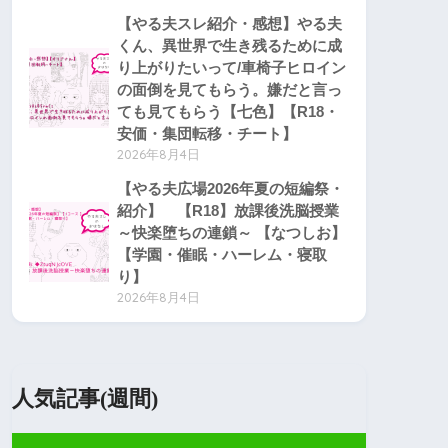
【やる夫スレ紹介・感想】やる夫
くん、異世界で生き残るために成
り上がりたいって/車椅子ヒロイン
の面倒を見てもらう。嫌だと言っ
ても見てもらう【七色】【R18・
安価・集団転移・チート】
2026年8月4日
【やる夫広場2026年夏の短編祭・
紹介】 【R18】放課後洗脳授業
～快楽堕ちの連鎖～ 【なつしお】
【学園・催眠・ハーレム・寝取
り】
2026年8月4日
人気記事(週間)