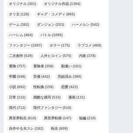
オリジナル
(301)
オリジナル作品
(1394)
オリ主
(128)
ギャグ・コメディ
(865)
ゲーム
(382)
ダンジョン
(253)
ハーメルン
(542)
ハーレム
(464)
バトル
(1095)
ファンタジー
(1097)
ホラー
(175)
ラブコメ
(469)
二次創作
(529)
人外ヒロイン
(575)
内政
(378)
冒険
(757)
冒険者
(358)
勘違い
(161)
学園
(548)
安価
(442)
完結済み
(380)
小説
(692)
性転換
(159)
恋愛
(423)
日常
(132)
残酷な描写
(533)
漫画
(131)
現代
(712)
現代ファンタジー
(510)
異世界転生
(610)
異世界転移
(147)
短編
(210)
自作やる夫スレ
(182)
転生
(609)