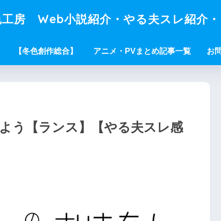
工房 Web小説紹介・やる夫スレ紹介
【冬色創作総合】
アニメ・PVまとめ記事一覧
お
るよう【ランス】【やる夫スレ感