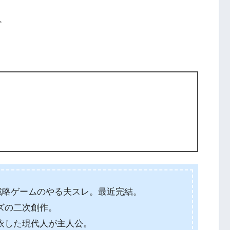
。
戦略ゲームのやる夫スレ。最近完結。
ズの二次創作。
依した現代人が主人公。