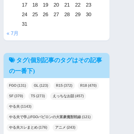
17
18
19
20
21
22
23
24
25
26
27
28
29
30
31
« 7月
タグ(個別記事のタグはその記事
の一番下)
FGO
(131)
GL
(123)
R15
(372)
R18
(470)
SF
(370)
TS
(273)
えっちなお話
(457)
やる夫
(1143)
やる夫で学ぶFGOバビロンの大富豪魔獣戦線
(121)
やる夫スレまとめ
(176)
アニメ
(243)