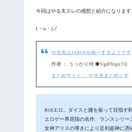
今回はやる夫スレの感想と紹介になります
(・ω・)ノ
やる夫はJAPANを統一するようです
作者 ： うっかり侍 ◆VgdlYupz7Q
まとめサイト ： やる夫まとめくす
R18エロ。ダイスと腰を振って目指す
エロゲー界屈指の名作、ランスシリー
女神アリスの導きにより足利超神に憑