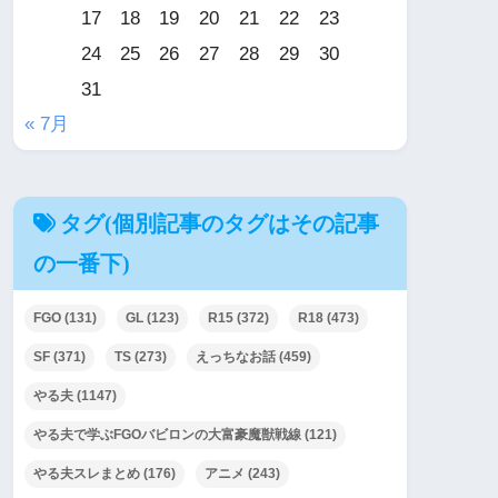
17
18
19
20
21
22
23
24
25
26
27
28
29
30
31
« 7月
タグ(個別記事のタグはその記事
の一番下)
FGO
(131)
GL
(123)
R15
(372)
R18
(473)
SF
(371)
TS
(273)
えっちなお話
(459)
やる夫
(1147)
やる夫で学ぶFGOバビロンの大富豪魔獣戦線
(121)
やる夫スレまとめ
(176)
アニメ
(243)