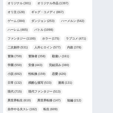
オリジナル
(301)
オリジナル作品
(1397)
オリ主
(128)
ギャグ・コメディ
(867)
ゲーム
(384)
ダンジョン
(253)
ハーメルン
(542)
ハーレム
(465)
バトル
(1098)
ファンタジー
(1100)
ホラー
(175)
ラブコメ
(471)
二次創作
(531)
人外ヒロイン
(577)
内政
(378)
冒険
(759)
冒険者
(358)
勘違い
(161)
学園
(550)
安価
(443)
完結済み
(380)
小説
(692)
性転換
(159)
恋愛
(426)
日常
(132)
残酷な描写
(533)
漫画
(131)
現代
(715)
現代ファンタジー
(513)
異世界転生
(610)
異世界転移
(147)
短編
(212)
自作やる夫スレ
(182)
転生
(609)