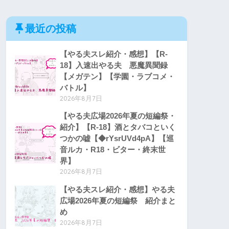
最近の投稿
【やる夫スレ紹介・感想】【R-
18】入速出やる夫 悪魔異聞録
【メガテン】【学園・ラブコメ・
バトル】
2026年8月7日
【やる夫広場2026年夏の短編祭・
紹介】【R-18】酒とタバコといく
つかの嘘【◆rYsrUVd4pA】【巡
音ルカ・R18・ビター・終末世
界】
2026年8月7日
【やる夫スレ紹介・感想】やる夫
広場2026年夏の短編祭 紹介まと
め
2026年8月7日