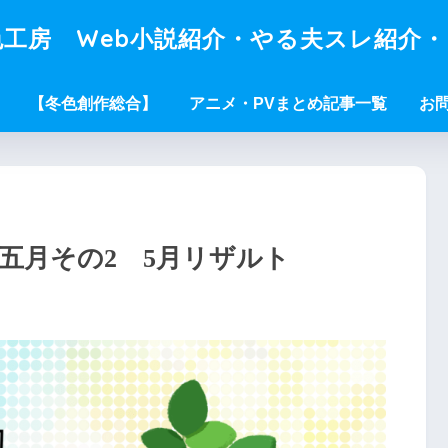
工房 Web小説紹介・やる夫スレ紹介
【冬色創作総合】
アニメ・PVまとめ記事一覧
お
年五月その2 5月リザルト