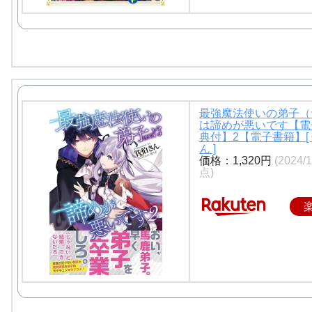
最強魔法使いの弟子（
は諦めが悪いです【電
典付】2【電子書籍】[
ん ]
価格：1,320円
(2024/
点)