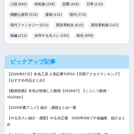
小説
(692)
性転換
(159)
恋愛
(426)
日常
(132)
残酷な描写
(533)
漫画
(131)
現代
(715)
現代ファンタジー
(513)
異世界転生
(610)
異世界転移
(147)
短編
(212)
自作やる夫スレ
(182)
転生
(609)
ピックアップ記事
【2026年07月】冬色工房 人気記事TOP10【月間アクセスランキング】
【おすすめ作品まとめ】
【動画投稿】冬色が投稿した動画【2026/07】【ニコニコ動画・
YouTube】
【2026年夏アニメ】紹介・感想まとめ一覧
【やる夫スレ紹介・感想】やる夫広場 2026年GWプチ短編祭 紹介まと
め