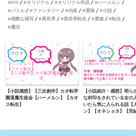
R15
オリジナル
オリジナル作品
ハーメルン
バトル
ファンタジー
内政
冒険
小説
残酷な描写
異世界
異世界転生
貴族
転生
魔法
【小説感想】【三次創作】カオ転学
【小説紹介・感想】明ら
園退魔生徒会【ハーメルン】【カオ
な封印をされている女の
ス転生】
いたら気に入られる話【
ン】【オネショタ】【完