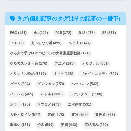
タグ(個別記事のタグはその記事の一番下)
FGO
(131)
GL
(123)
R15
(372)
R18
(473)
SF
(371)
TS
(273)
えっちなお話
(459)
やる夫
(1147)
やる夫で学ぶFGOバビロンの大富豪魔獣戦線
(121)
やる夫スレまとめ
(176)
アニメ
(243)
オリジナル
(301)
オリジナル作品
(1397)
オリ主
(128)
ギャグ・コメディ
(867)
ゲーム
(384)
ダンジョン
(253)
ハーメルン
(542)
ハーレム
(465)
バトル
(1098)
ファンタジー
(1100)
ホラー
(175)
ラブコメ
(471)
二次創作
(531)
人外ヒロイン
(577)
内政
(378)
冒険
(759)
冒険者
(358)
勘違い
(161)
学園
(550)
安価
(443)
完結済み
(380)