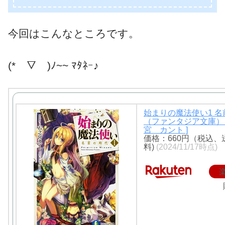
今回はこんなところです。
(*￣▽￣)ﾉ~~ ﾏﾀﾈｰ♪
始まりの魔法使い1 
（ファンタジア文庫） 
宮 カント ]
価格：660円（税込、
料)
(2024/11/17時点)