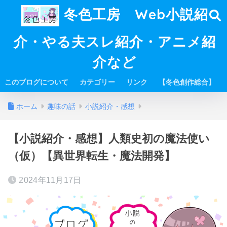
冬色工房 Web小説紹
介・やる夫スレ紹介・アニメ紹
介など
このブログについて
カテゴリー
リンク
【冬色創作総合】
ホーム
趣味の話
小説紹介・感想
【小説紹介・感想】人類史初の魔法使い
（仮）【異世界転生・魔法開発】
2024年11月17日