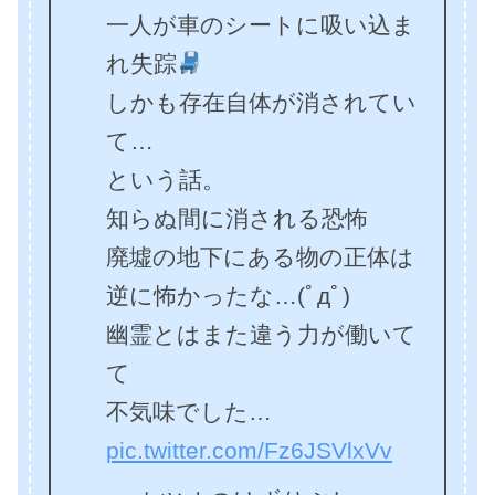
一人が車のシートに吸い込ま
れ失踪
しかも存在自体が消されてい
て…
という話。
知らぬ間に消される恐怖
廃墟の地下にある物の正体は
逆に怖かったな…(ﾟдﾟ)
幽霊とはまた違う力が働いて
て
不気味でした…
pic.twitter.com/Fz6JSVlxVv