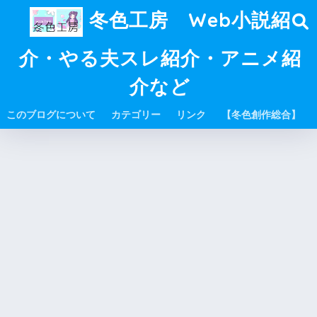
冬色工房 Web小説紹
介・やる夫スレ紹介・アニメ紹
介など
このブログについて
カテゴリー
リンク
【冬色創作総合】