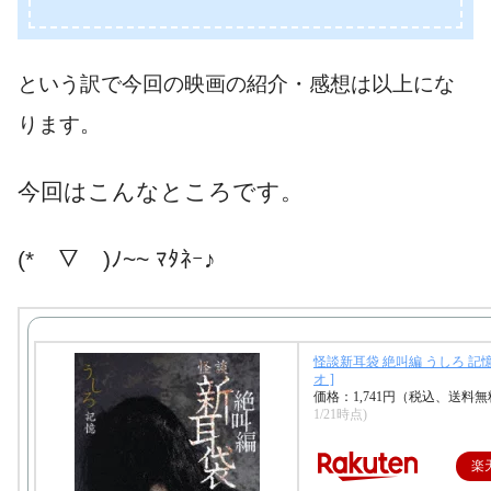
という訳で今回の映画の紹介・感想は以上にな
ります。
今回はこんなところです。
(*￣▽￣)ﾉ~~ ﾏﾀﾈｰ♪
怪談新耳袋 絶叫編 うしろ 記憶
オ ]
価格：1,741円（税込、送料無
1/21時点)
楽