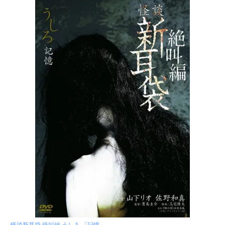
怪談新耳袋 絶叫編 うしろ 「記憶」