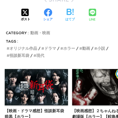
LINE
ポスト
シェア
はてブ
CATEGORY :
動画・映画
TAGS :
オリジナル作品
ドラマ
ホラー
動画
小説
怪談新耳袋
現代
【映画・ドラマ感想】怪談新耳袋
【映画感想】２ちゃんね
暗黒【ホラー】
劇場版【ホラー】【鮫島