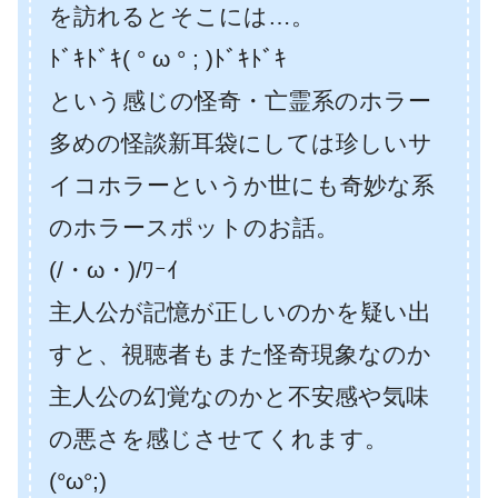
を訪れるとそこには…。
ﾄﾞｷﾄﾞｷ( ° ω ° ; )ﾄﾞｷﾄﾞｷ
という感じの怪奇・亡霊系のホラー
多めの怪談新耳袋にしては珍しいサ
イコホラーというか世にも奇妙な系
のホラースポットのお話。
(/・ω・)/ﾜｰｲ
主人公が記憶が正しいのかを疑い出
すと、視聴者もまた怪奇現象なのか
主人公の幻覚なのかと不安感や気味
の悪さを感じさせてくれます。
(°ω°;)