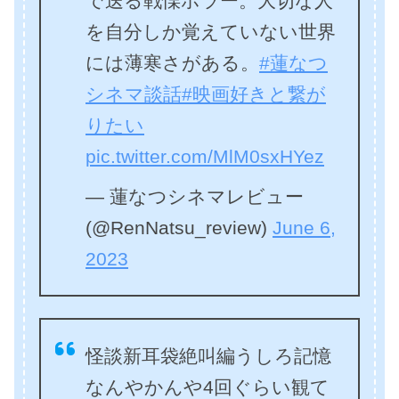
で送る戦慄ホラー。大切な人
を自分しか覚えていない世界
には薄寒さがある。
#蓮なつ
シネマ談話
#映画好きと繋が
りたい
pic.twitter.com/MlM0sxHYez
— 蓮なつシネマレビュー
(@RenNatsu_review)
June 6,
2023
怪談新耳袋絶叫編うしろ記憶
なんやかんや4回ぐらい観て