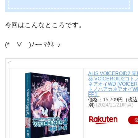
今回はこんなところです。
(*￣▽￣)ﾉ~~ ﾏﾀﾈｰ♪
AHS VOICEROID2 
葵 VOICEROID2コ
ネアオイWD [VOICER
トノハアカネアオイWD
FP】
価格：15,709円（税
別)
(2024/11/21時点)