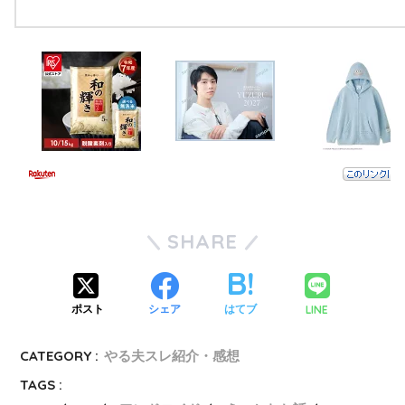
の霧雨を払うようです(連載)
やる夫のロリコンデスゲーム
やる夫の家にサキュバスが来
るようです
やる夫のロリコンデスゲーム
SHARE
やる夫のさくさく進むゾンビ
もの
LINE
ポスト
シェア
はてブ
やる夫は事業に失敗したいよ
CATEGORY :
やる夫スレ紹介・感想
うです
TAGS :