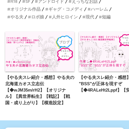
R18
SF
アンドロイド
えっちなお話
森の魔女と、その弟子と
オリジナル作品
ギャグ・コメディ
ハーレム
やる夫
ロボ娘
人外ヒロイン
現代
短編
明日が要らない貴方の為に
白饅頭と河童の海流れ
VRゲームからログアウト出来
なくなった
やる夫、転生して悪徳領主や
【やる夫スレ紹介・感想】やる夫の
【やる夫スレ紹介・感想】"
るってよ
北海道カオス立志伝
"BSS"が正体を現すぞ
【◆wJM35m/rH2】【オリジナ
【◆4RALeHt2Lppf】
銭湯に行ったらロリが番頭し
ル】【異世界転生】【戦記】【戦
国・成り上がり】【模造設定】
てたので『仲良く』したお話
夏休み夢幻旅行記