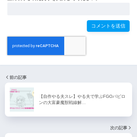
前の記事
【自作やる夫スレ】やる夫で学ぶFGOバビロ
ンの大富豪魔獣戦線解…
次の記事