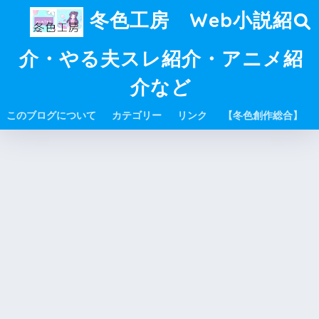
冬色工房 Web小説紹
介・やる夫スレ紹介・アニメ紹
介など
このブログについて
カテゴリー
リンク
【冬色創作総合】