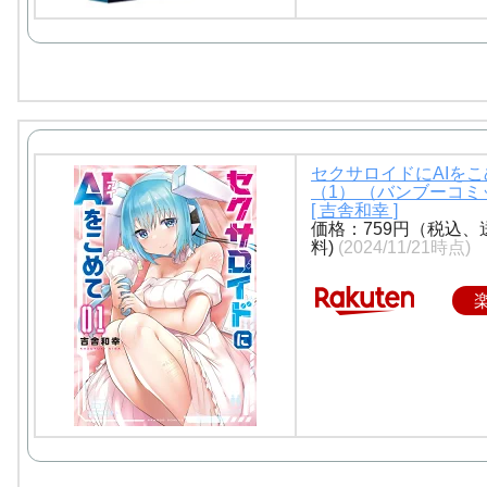
セクサロイドにAIをこ
（1） （バンブーコ
[ 吉舎和幸 ]
価格：759円（税込、
料)
(2024/11/21時点)
やる夫は異世界で黒騎士と呼
ばれるようです(完結)
【R-18】やる夫と魔理沙は島