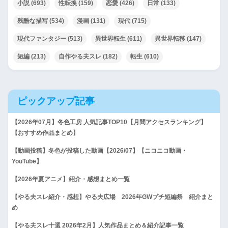
小説
(693)
性転換
(159)
恋愛
(426)
日常
(133)
残酷な描写
(534)
漫画
(131)
現代
(715)
現代ファンタジー
(513)
異世界転生
(611)
異世界転移
(147)
短編
(213)
自作やる夫スレ
(182)
転生
(610)
ピックアップ記事
【2026年07月】冬色工房 人気記事TOP10【月間アクセスランキング】
【おすすめ作品まとめ】
【動画投稿】冬色が投稿した動画【2026/07】【ニコニコ動画・
YouTube】
【2026年夏アニメ】紹介・感想まとめ一覧
【やる夫スレ紹介・感想】やる夫広場 2026年GWプチ短編祭 紹介まと
め
【やる夫スレ十選 2026年2月】人気作品まとめ＆紹介記事一覧