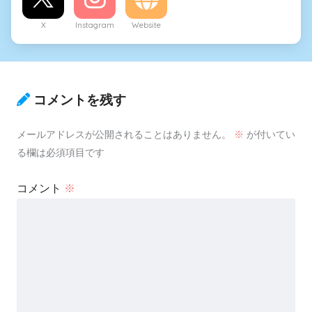
合法ロリママとイク孕ませボ
X
Instagram
Website
テックスしないと出られない
部屋
修学旅行中に女子部屋で一晩
コメントを残す
過ごす事になったお話
メールアドレスが公開されることはありません。
※
が付いてい
る欄は必須項目です
適当にダイスを振りたいだけ
のあんこモンハン
コメント
※
『短命種のオスは仕方ないで
すね』でいつでもおまんこ貸
してくれる長命種の村
井戸の底