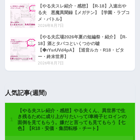
【やる夫スレ紹介・感想】【R-18】入速出や
る夫 悪魔異聞録【メガテン】【学園・ラブコ
メ・バトル】
2026年8月7日
【やる夫広場2026年夏の短編祭・紹介】【R-
18】酒とタバコといくつかの嘘
【◆rYsrUVd4pA】【巡音ルカ・R18・ビタ
ー・終末世界】
2026年8月7日
人気記事(週間)