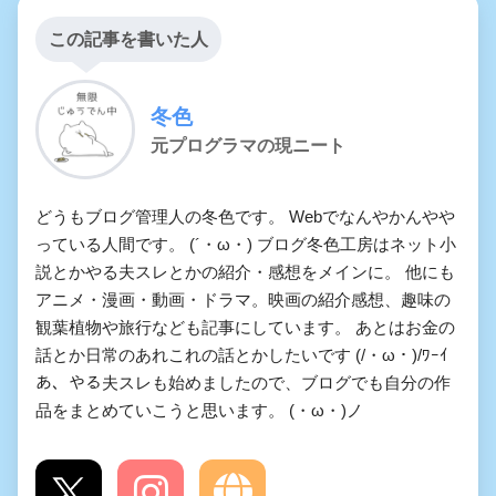
セックス授業が一般化した世
この記事を書いた人
界の授業風景
錬金術師ライネスとオーク助
冬色
手のやる夫
元プログラマの現ニート
やる夫のえろえろ夏休み
どうもブログ管理人の冬色です。 Webでなんやかんやや
やる夫は強化人間の主になる
っている人間です。 (´・ω・) ブログ冬色工房はネット小
説とかやる夫スレとかの紹介・感想をメインに。 他にも
ようです
アニメ・漫画・動画・ドラマ。映画の紹介感想、趣味の
勇者と聖女
観葉植物や旅行なども記事にしています。 あとはお金の
話とか日常のあれこれの話とかしたいです (/・ω・)/ﾜｰｲ
テンプレ異世界転移ものにな
あ、やる夫スレも始めましたので、ブログでも自分の作
品をまとめていこうと思います。 (・ω・)ノ
っていれば良いなというお話
異世界帰還系勇者やる夫