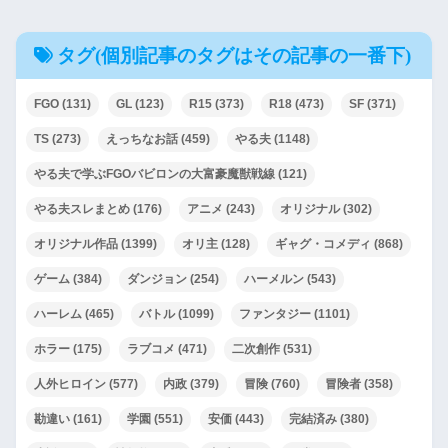
タグ(個別記事のタグはその記事の一番下)
FGO
(131)
GL
(123)
R15
(373)
R18
(473)
SF
(371)
TS
(273)
えっちなお話
(459)
やる夫
(1148)
やる夫で学ぶFGOバビロンの大富豪魔獣戦線
(121)
やる夫スレまとめ
(176)
アニメ
(243)
オリジナル
(302)
オリジナル作品
(1399)
オリ主
(128)
ギャグ・コメディ
(868)
ゲーム
(384)
ダンジョン
(254)
ハーメルン
(543)
ハーレム
(465)
バトル
(1099)
ファンタジー
(1101)
ホラー
(175)
ラブコメ
(471)
二次創作
(531)
人外ヒロイン
(577)
内政
(379)
冒険
(760)
冒険者
(358)
勘違い
(161)
学園
(551)
安価
(443)
完結済み
(380)