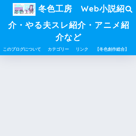
冬色工房 Web小説紹
介・やる夫スレ紹介・アニメ紹
介など
このブログについて
カテゴリー
リンク
【冬色創作総合】