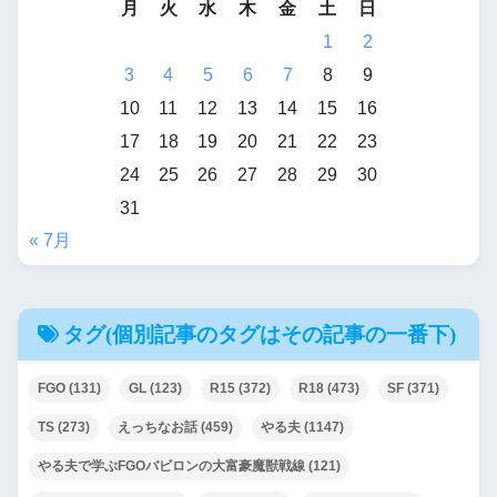
月
火
水
木
金
土
日
1
2
3
4
5
6
7
8
9
10
11
12
13
14
15
16
17
18
19
20
21
22
23
24
25
26
27
28
29
30
31
« 7月
タグ(個別記事のタグはその記事の一番下)
FGO
(131)
GL
(123)
R15
(372)
R18
(473)
SF
(371)
TS
(273)
えっちなお話
(459)
やる夫
(1147)
やる夫で学ぶFGOバビロンの大富豪魔獣戦線
(121)