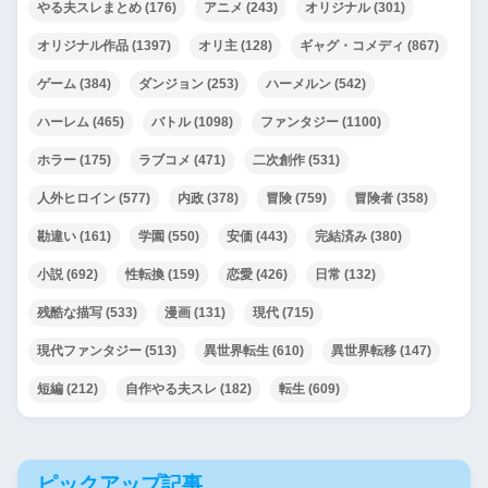
やる夫スレまとめ
(176)
アニメ
(243)
オリジナル
(301)
オリジナル作品
(1397)
オリ主
(128)
ギャグ・コメディ
(867)
ゲーム
(384)
ダンジョン
(253)
ハーメルン
(542)
ハーレム
(465)
バトル
(1098)
ファンタジー
(1100)
ホラー
(175)
ラブコメ
(471)
二次創作
(531)
人外ヒロイン
(577)
内政
(378)
冒険
(759)
冒険者
(358)
勘違い
(161)
学園
(550)
安価
(443)
完結済み
(380)
小説
(692)
性転換
(159)
恋愛
(426)
日常
(132)
残酷な描写
(533)
漫画
(131)
現代
(715)
現代ファンタジー
(513)
異世界転生
(610)
異世界転移
(147)
短編
(212)
自作やる夫スレ
(182)
転生
(609)
ピックアップ記事