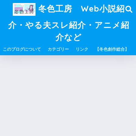
冬色工房 Web小説紹
介・やる夫スレ紹介・アニメ紹
介など
このブログについて
カテゴリー
リンク
【冬色創作総合】