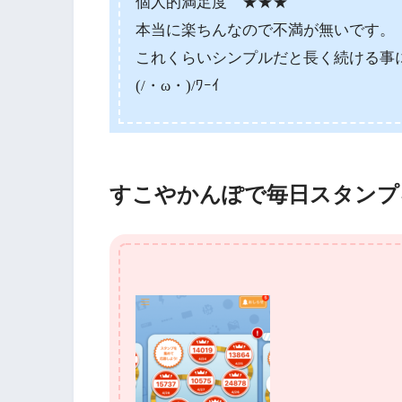
個人的満足度 ★★★
本当に楽ちんなので不満が無いです。
これくらいシンプルだと長く続ける事
(/・ω・)/ﾜｰｲ
すこやかんぽで毎日スタンプ