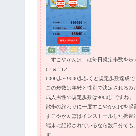
「すこやかんぽ」は毎日規定歩数を歩
(・ω・)ノ
6000歩～9000歩歩くと規定歩数達
この歩数は年齢と性別で決定されるみ
成人男性の規定歩数は9000歩ですね。
散歩の終わりに一度すこやかんぽを起
すこやかんぽはインストールした携帯
端末に記録されているなら数日分でも
す。