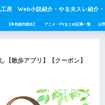
工房 Web小説紹介・やる夫スレ紹介
【冬色創作総合】
アニメ・PVまとめ記事一覧
お
し【散歩アプリ】【クーポン】