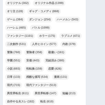
オリジナル
(302)
オリジナル作品
(1399)
オリ主
(128)
ギャグ・コメディ
(868)
ゲーム
(384)
ダンジョン
(254)
ハーメルン
(543)
ハーレム
(465)
バトル
(1099)
ファンタジー
(1101)
ホラー
(175)
ラブコメ
(471)
二次創作
(531)
人外ヒロイン
(577)
内政
(379)
冒険
(760)
冒険者
(358)
勘違い
(161)
学園
(551)
安価
(443)
完結済み
(380)
小説
(693)
性転換
(159)
恋愛
(426)
日常
(133)
残酷な描写
(534)
漫画
(131)
現代
(715)
現代ファンタジー
(513)
異世界転生
(611)
異世界転移
(147)
短編
(213)
自作やる夫スレ
(182)
転生
(610)