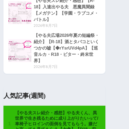
【やる夫スレ紹介・感想】【R-
18】入速出やる夫 悪魔異聞録
【メガテン】【学園・ラブコメ・
バトル】
2026年8月7日
【やる夫広場2026年夏の短編祭・
紹介】【R-18】酒とタバコといく
つかの嘘【◆rYsrUVd4pA】【巡
音ルカ・R18・ビター・終末世
界】
2026年8月7日
人気記事(週間)