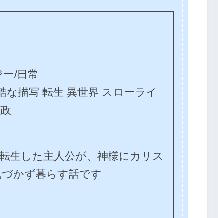
ー/日常
残酷な描写 転生 異世界 スローライ
内政
界転生した主人公が、神様にカリス
気づかず暮らす話です