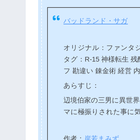
バッドランド・サガ
オリジナル：ファンタジ
タグ：R-15 神様転生 
フ 勘違い 錬金術 経営 
あらすじ：
辺境伯家の三男に異世
マに極振りされた事に
作者：
岸若まみず