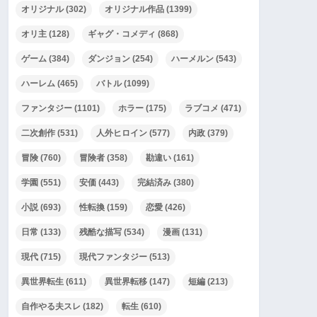
オリジナル
(302)
オリジナル作品
(1399)
オリ主
(128)
ギャグ・コメディ
(868)
ゲーム
(384)
ダンジョン
(254)
ハーメルン
(543)
ハーレム
(465)
バトル
(1099)
ファンタジー
(1101)
ホラー
(175)
ラブコメ
(471)
二次創作
(531)
人外ヒロイン
(577)
内政
(379)
冒険
(760)
冒険者
(358)
勘違い
(161)
学園
(551)
安価
(443)
完結済み
(380)
小説
(693)
性転換
(159)
恋愛
(426)
日常
(133)
残酷な描写
(534)
漫画
(131)
現代
(715)
現代ファンタジー
(513)
異世界転生
(611)
異世界転移
(147)
短編
(213)
自作やる夫スレ
(182)
転生
(610)