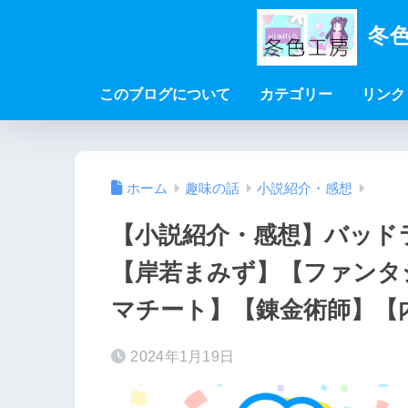
冬色
このブログについて
カテゴリー
リンク
ホーム
趣味の話
小説紹介・感想
【小説紹介・感想】バッド
【岸若まみず】【ファンタ
マチート】【錬金術師】【
2024年1月19日