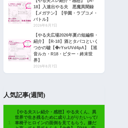
【やる夫スレ紹介・感想】【R-
18】入速出やる夫 悪魔異聞録
【メガテン】【学園・ラブコメ・
バトル】
2026年8月7日
【やる夫広場2026年夏の短編祭・
紹介】【R-18】酒とタバコといく
つかの嘘【◆rYsrUVd4pA】【巡
音ルカ・R18・ビター・終末世
界】
2026年8月7日
人気記事(週間)