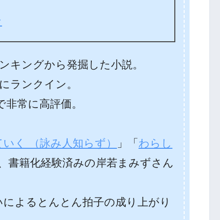
ン
ンキングから発掘した小説。
にランクイン。
価で非常に高評価。
ていく （詠み人知らず）
」「
わらし
、書籍化経験済みの岸若まみずさん
いによるとんとん拍子の成り上がり