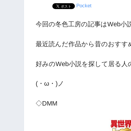
Pocket
今回の冬色工房の記事はWeb小
最近読んだ作品から昔のおすす
好みのWeb小説を探して居る
(・ω・)ノ
◇DMM