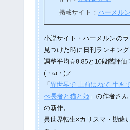
掲載サイト：
ハーメル
小説サイト・ハーメルンのラ
見つけた時に日刊ランキング
調整平均☆8.85と10段階評
(・ω・)ノ
「
異世界で 上前はねて 生き
べ長者と猫と姫
」の作者さん
の新作。
異世界転生×カリスマ・勘違